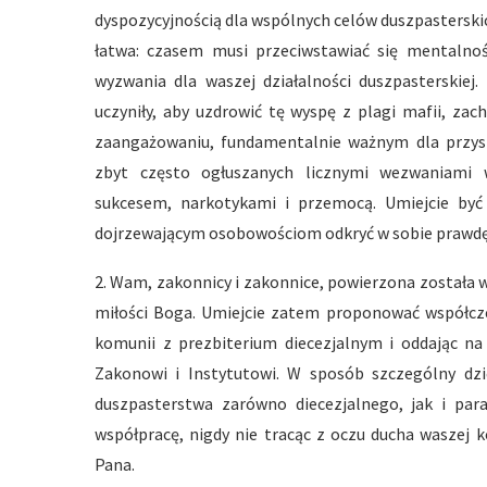
dyspozycyjnością dla wspólnych celów duszpasterskic
łatwa: czasem musi przeciwstawiać się mentalnośc
wyzwania dla waszej działalności duszpasterskiej.
uczyniły, aby uzdrowić tę wyspę z plagi mafii, za
zaangażowaniu, fundamentalnie ważnym dla przyszł
zbyt często ogłuszanych licznymi wezwaniami 
sukcesem, narkotykami i przemocą. Umiejcie by
dojrzewającym osobowościom odkryć w sobie prawdę
2. Wam, zakonnicy i zakonnice, powierzona została 
miłości Boga. Umiejcie zatem proponować współcze
komunii z prezbiterium diecezjalnym i oddając n
Zakonowi i Instytutowi. W sposób szczególny dzi
duszpasterstwa zarówno diecezjalnego, jak i par
współpracę, nigdy nie tracąc z oczu ducha waszej 
Pana.