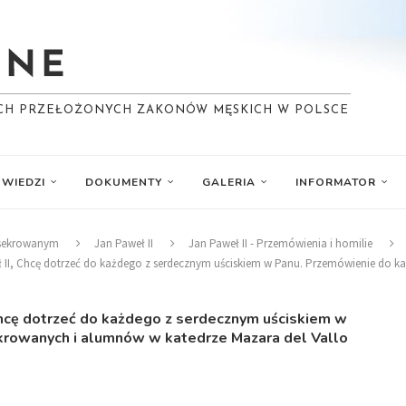
YCH PRZEŁOŻONYCH ZAKONÓW MĘSKICH W POLSCE
WIEDZI
DOKUMENTY
GALERIA
INFORMATOR
nsekrowanym
Jan Paweł II
Jan Paweł II - Przemówienia i homilie
weł II, Chcę dotrzeć do każdego z serdecznym uściskiem w Panu. Przemówienie do
 Chcę dotrzeć do każdego z serdecznym uściskiem w
rowanych i alumnów w katedrze Mazara del Vallo