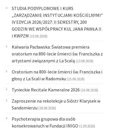
STUDIA PODYPLOMOWE I KURS
„ZARZĄDZANIE INSTYTUCJAMI KOŚCIELNYMI”
IV EDYCJA 2026/2027: II SEMESTRY, 200
GODZIN WE WSPÓŁPRACY KUL JANA PAWŁA II
i KWPZM
(15.06.2026)
Kalwaria Pacławska: Światowa premiera
oratorium na 800-lecie śmierci św. Franciszka z
artystami związanymi z La Scalą
(13.08.2026)
Oratorium na 800-lecie śmierci św. Franciszka i
głosy z La Scali w Radomsku
(15.08.2026)
Tynieckie Recitale Kameralne 2026
(16.08.2026)
Zaproszenie na rekolekcje u Sióstr Klarysek w
Sandomierzu
(18.08.2026)
Psychoterapia grupowa dla osób
konsekrowanych w Fundacji INIGO
(1.09.2026)