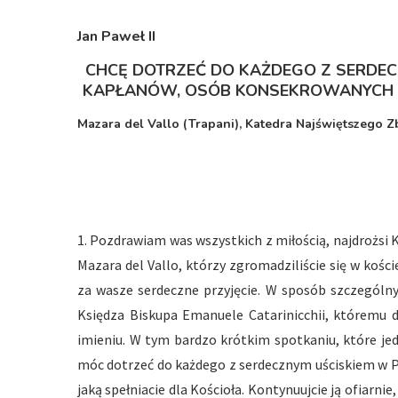
Jan Paweł I
I
CHCĘ DOTRZEĆ DO KAŻDEGO Z SERDEC
KAPŁANÓW, OSÓB KONSEKROWANYCH 
Mazara del Vallo (Trapani), Katedra Najświętszego Zb
1. Pozdrawiam was wszystkich z miłością, najdrożsi K
Mazara del Vallo, którzy zgromadziliście się w koś
za wasze serdeczne przyjęcie. W sposób szczególny
Księdza Biskupa Emanuele Catarinicchii, któremu d
imieniu. W tym bardzo krótkim spotkaniu, które je
móc dotrzeć do każdego z serdecznym uściskiem w 
jaką spełniacie dla Kościoła. Kontynuujcie ją ofiarnie