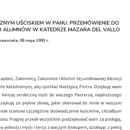
ZNYM UŚCISKIEM W PANU. PRZEMÓWIENIE DO
I ALUMNÓW W KATEDRZE
MAZARA DEL VALLO
awiciela, 08 maja 1993 r.
apłani, Zakonnicy, Zakonnice i Alumni tej umiłowanej diecezji
ciele katedralnym, aby spotkać Następcę Piotra. Dziękuję wam
 kieruję serdeczną myśl do waszego Pasterza, najdroższego
ziękuję za piękne słowa, jakie skierował do mnie w waszym
dnak stanowi szczególne doświadczenie kościelne, chciałbym
Panu. Pragnę przede wszystkim podziękować wam za posługę,
, w jedności myśli i serca z waszym biskupem, działając z pełną