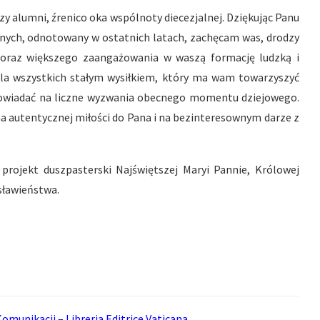
dzy alumni, źrenico oka wspólnoty diecezjalnej. Dziękując Panu
nnych, odnotowany w ostatnich latach, zachęcam was, drodzy
coraz większego zaangażowania w waszą formację ludzką i
t dla wszystkich stałym wysiłkiem, który ma wam towarzyszyć
powiadać na liczne wyzwania obecnego momentu dziejowego.
na autentycznej miłości do Pana i na bezinteresownym darze z
projekt duszpasterski Najświętszej Maryi Pannie, Królowej
sławieństwa.
omunikacji – Libreria Editrice Vaticana