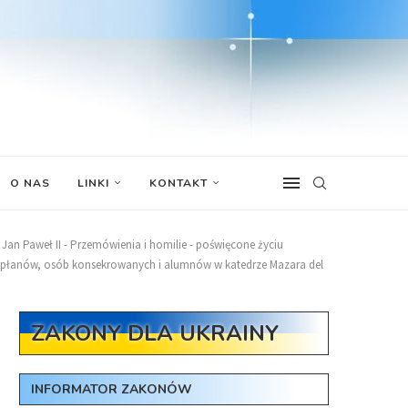
O NAS
LINKI
KONTAKT
Jan Paweł II - Przemówienia i homilie - poświęcone życiu
 kapłanów, osób konsekrowanych i alumnów w katedrze Mazara del
ZAKONY DLA UKRAINY
INFORMATOR ZAKONÓW