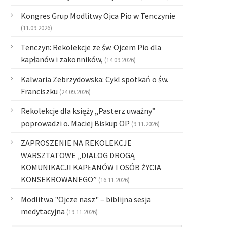
Kongres Grup Modlitwy Ojca Pio w Tenczynie
(11.09.2026)
Tenczyn: Rekolekcje ze św. Ojcem Pio dla
kapłanów i zakonników,
(14.09.2026)
Kalwaria Zebrzydowska: Cykl spotkań o św.
Franciszku
(24.09.2026)
Rekolekcje dla księży „Pasterz uważny”
poprowadzi o. Maciej Biskup OP
(9.11.2026)
ZAPROSZENIE NA REKOLEKCJE
WARSZTATOWE „DIALOG DROGĄ
KOMUNIKACJI KAPŁANÓW I OSÓB ŻYCIA
KONSEKROWANEGO”
(16.11.2026)
Modlitwa "Ojcze nasz" – biblijna sesja
medytacyjna
(19.11.2026)