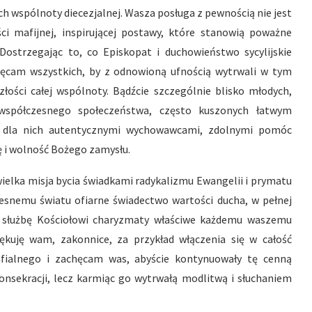
h wspólnoty diecezjalnej. Wasza posługa z pewnością nie jest
i mafijnej, inspirującej postawy, które stanowią poważne
 Dostrzegając to, co Episkopat i duchowieństwo sycylijskie
chęcam wszystkich, by z odnowioną ufnością wytrwali w tym
ości całej wspólnoty. Bądźcie szczególnie blisko młodych,
współczesnego społeczeństwa, często kuszonych łatwym
ć dla nich autentycznymi wychowawcami, zdolnymi pomóc
 i wolność Bożego zamysłu.
wielka misja bycia świadkami radykalizmu Ewangelii i prymatu
snemu światu ofiarne świadectwo wartości ducha, w pełnej
a służbę Kościołowi charyzmaty właściwe każdemu waszemu
ękuję wam, zakonnice, za przykład włączenia się w całość
afialnego i zachęcam was, abyście kontynuowały tę cenną
konsekracji, lecz karmiąc go wytrwałą modlitwą i słuchaniem