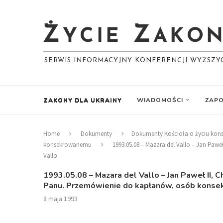
SERWIS INFORMACYJNY KONFERENCJI WYŻSZ
ZAKONY DLA UKRAINY
WIADOMOŚCI
ZAPO
Home
Dokumenty
Dokumenty Kościoła o życiu ko
konsekrowanemu
1993.05.08 – Mazara del Vallo – Jan Pa
Vallo
1993.05.08 – Mazara del Vallo – Jan Paweł II,
Panu. Przemówienie do kapłanów, osób konsek
8 maja 1993