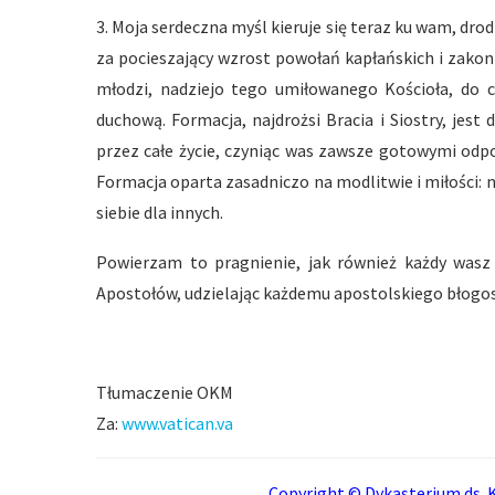
3. Moja serdeczna myśl kieruje się teraz ku wam, dro
za pocieszający wzrost powołań kapłańskich i zako
młodzi, nadziejo tego umiłowanego Kościoła, do 
duchową. Formacja, najdrożsi Bracia i Siostry, jes
przez całe życie, czyniąc was zawsze gotowymi od
Formacja oparta zasadniczo na modlitwie i miłości: 
siebie dla innych.
Powierzam to pragnienie, jak również każdy wasz 
Apostołów, udzielając każdemu apostolskiego błogo
Tłumaczenie OKM
Za:
www.vatican.va
Copyright © Dykasterium ds. K