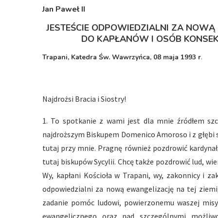
Jan Paweł I
I
JESTEŚCIE ODPOWIEDZIALNI ZA NOWĄ 
DO KAPŁANÓW I OSÓB KONSE
Trapani, Katedra Św. Wawrzyńca, 08 maja 1993 r
.
Najdrożsi Bracia i Siostry!
1. To spotkanie z wami jest dla mnie źródłem sz
najdroższym Biskupem Domenico Amoroso i z głębi s
tutaj przy mnie. Pragnę również pozdrowić kardyna
tutaj biskupów Sycylii. Chcę także pozdrowić lud, wi
Wy, kapłani Kościoła w Trapani, wy, zakonnicy i za
odpowiedzialni za nową ewangelizację na tej ziem
zadanie pomóc ludowi, powierzonemu waszej misyjn
ewangelicznego oraz nad szczególnymi możliwo