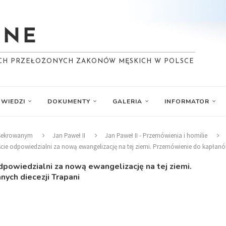
YCH PRZEŁOŻONYCH ZAKONÓW MĘSKICH W POLSCE
WIEDZI
DOKUMENTY
GALERIA
INFORMATOR
nsekrowanym
Jan Paweł II
Jan Paweł II - Przemówienia i homilie
steście odpowiedzialni za nową ewangelizację na tej ziemi. Przemówienie do kapłan
odpowiedzialni za nową ewangelizację na tej ziemi.
ych diecezji Trapani