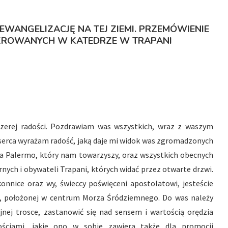
EWANGELIZACJĘ NA TEJ ZIEMI. PRZEMÓWIENIE
KROWANYCH W KATEDRZE W TRAPANI
czerej radości. Pozdrawiam was wszystkich, wraz z waszym
erca wyrażam radość, jaką daje mi widok was zgromadzonych
ła Palermo, który nam towarzyszy, oraz wszystkich obecnych
ernych i obywateli Trapani, których widać przez otwarte drzwi.
konnice oraz wy, świeccy poświęceni apostolatowi, jesteście
i, położonej w centrum Morza Śródziemnego. Do was należy
ej trosce, zastanowić się nad sensem i wartością orędzia
ściami, jakie ono w sobie zawiera także dla promocji