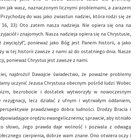
kim jak wasz, naznaczonym licznymi problemami, a zarazem
Przychodzę do was jako zwiastun nadziei, która rodzi się ze
J 16, 33). Oto zatem nasza nadzieja. Nie opiera się ona na
yjaciół i znajomych. Nasza nadzieja opiera się na Chrystusie,
uż zwyciężył”, ponieważ jako Bóg jest Panem historii, a jako
zy w tej historii zawsze z nami aż do ostatniego dnia. Nasze
ji, ponieważ Chrystus jest zawsze z nami.
ziei, najdrożsi! Dawajcie świadectwo, że poważne problemy
zdołamy uczynić Jezusa Chrystusa obecnym pośród ludzi. Wobec
onizm, bezrobocie i dostatek wytworzyły w nowoczesnym
rezygnacji, lecz działać z ufnym i wytrwałym oddaniem,
perspektywie prawdziwego dobra ludności. Drodzy Bracia i
dpowiadające orędziu ewangelicznemu; sprawcie, aby istniało
ego słowo, Jego prawda daje wolność i pozwala z odwagą
łecznego cierpienia, dobrze wam znane. Ono otwiera oczy i