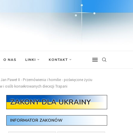
O NAS
LINKI
KONTAKT
Jan Paweł II - Przemówienia i homilie - poświęcone życiu
ów i osób konsekrowanych diecezji Trapani
ZAKONY DLA UKRAINY
INFORMATOR ZAKONÓW