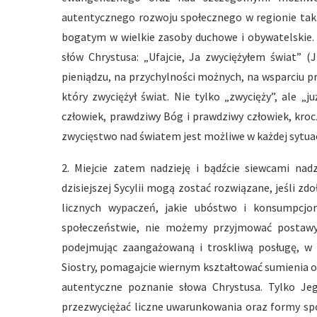
autentycznego rozwoju społecznego w regionie ta
bogatym w wielkie zasoby duchowe i obywatelskie. 
słów Chrystusa: „Ufajcie, Ja zwyciężyłem świat” (
pieniądzu, na przychylności możnych, na wsparciu prz
który zwyciężył świat. Nie tylko „zwycięży”, ale „j
człowiek, prawdziwy Bóg i prawdziwy człowiek, kroc
zwycięstwo nad światem jest możliwe w każdej sytuac
2. Miejcie zatem nadzieję i bądźcie siewcami nad
dzisiejszej Sycylii mogą zostać rozwiązane, jeśli 
licznych wypaczeń, jakie ubóstwo i konsumpcj
społeczeństwie, nie możemy przyjmować postawy 
podejmując zaangażowaną i troskliwą posługę, w 
Siostry, pomagajcie wiernym kształtować sumienia o
autentyczne poznanie słowa Chrystusa. Tylko J
przezwyciężać liczne uwarunkowania oraz formy spo