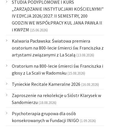
STUDIA PODYPLOMOWE I KURS
„ZARZĄDZANIE INSTYTUCJAMI KOŚCIELNYMI”
IV EDYCJA 2026/2027: II SEMESTRY, 200
GODZIN WE WSPÓŁPRACY KUL JANA PAWŁA II
i KWPZM
(15.06.2026)
Kalwaria Pacławska: Światowa premiera
oratorium na 800-lecie śmierci św. Franciszka z
artystami związanymi z La Scalą
(13.08.2026)
Oratorium na 800-lecie śmierci św. Franciszka i
głosy z La Scali w Radomsku
(15.08.2026)
Tynieckie Recitale Kameralne 2026
(16.08.2026)
Zaproszenie na rekolekcje u Sióstr Klarysek w
Sandomierzu
(18.08.2026)
Psychoterapia grupowa dla osób
konsekrowanych w Fundacji INIGO
(1.09.2026)