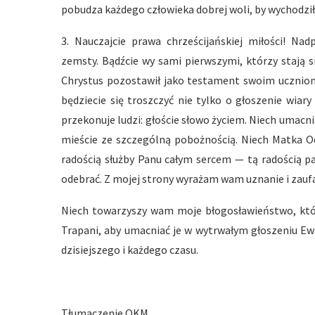
pobudza każdego człowieka dobrej woli, by wychodzi
3. Nauczajcie prawa chrześcijańskiej miłości! Na
zemsty. Bądźcie wy sami pierwszymi, którzy stają się
Chrystus pozostawił jako testament swoim uczniom. 
będziecie się troszczyć nie tylko o głoszenie wiary
przekonuje ludzi: głoście słowo życiem. Niech umac
mieście ze szczególną pobożnością. Niech Matka O
radością służby Panu całym sercem — tą radością pa
odebrać. Z mojej strony wyrażam wam uznanie i zauf
Niech towarzyszy wam moje błogosławieństwo, któr
Trapani, aby umacniać je w wytrwałym głoszeniu Ew
dzisiejszego i każdego czasu.
Tłumaczenie OKM