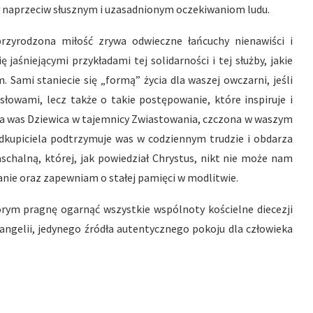
ł naprzeciw słusznym i uzasadnionym oczekiwaniom ludu.
dprzyrodzona miłość zrywa odwieczne łańcuchy nienawiści i
 jaśniejącymi przykładami tej solidarności i tej służby, jakie
Sami staniecie się „formą” życia dla waszej owczarni, jeśli
 słowami, lecz także o takie postępowanie, które inspiruje i
nia was Dziewica w tajemnicy Zwiastowania, czczona w waszym
dkupiciela podtrzymuje was w codziennym trudzie i obdarza
schalną, której, jak powiedział Chrystus, nikt nie może nam
anie oraz zapewniam o stałej pamięci w modlitwie.
ym pragnę ogarnąć wszystkie wspólnoty kościelne diecezji
angelii, jedynego źródła autentycznego pokoju dla człowieka