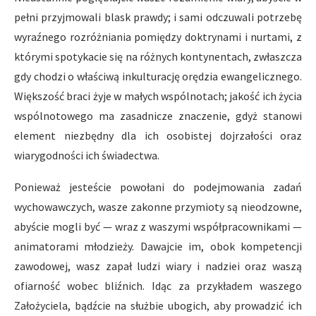
pełni przyjmowali blask prawdy; i sami odczuwali potrzebę
wyraźnego rozróżniania pomiędzy doktrynami i nurtami, z
którymi spotykacie się na różnych kontynentach, zwłaszcza
gdy chodzi o właściwą inkulturację orędzia ewangelicznego.
Większość braci żyje w małych wspólnotach; jakość ich życia
wspólnotowego ma zasadnicze znaczenie, gdyż stanowi
element niezbędny dla ich osobistej dojrzałości oraz
wiarygodności ich świadectwa.
Ponieważ jesteście powołani do podejmowania zadań
wychowawczych, wasze zakonne przymioty są nieodzowne,
abyście mogli być — wraz z waszymi współpracownikami —
animatorami młodzieży. Dawajcie im, obok kompetencji
zawodowej, wasz zapał ludzi wiary i nadziei oraz waszą
ofiarność wobec bliźnich. Idąc za przykładem waszego
Założyciela, bądźcie na służbie ubogich, aby prowadzić ich