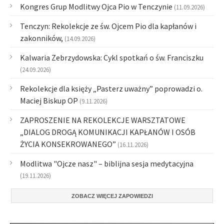
Kongres Grup Modlitwy Ojca Pio w Tenczynie
(11.09.2026)
Tenczyn: Rekolekcje ze św. Ojcem Pio dla kapłanów i
zakonników,
(14.09.2026)
Kalwaria Zebrzydowska: Cykl spotkań o św. Franciszku
(24.09.2026)
Rekolekcje dla księży „Pasterz uważny” poprowadzi o.
Maciej Biskup OP
(9.11.2026)
ZAPROSZENIE NA REKOLEKCJE WARSZTATOWE
„DIALOG DROGĄ KOMUNIKACJI KAPŁANÓW I OSÓB
ŻYCIA KONSEKROWANEGO”
(16.11.2026)
Modlitwa "Ojcze nasz" – biblijna sesja medytacyjna
(19.11.2026)
ZOBACZ WIĘCEJ ZAPOWIEDZI