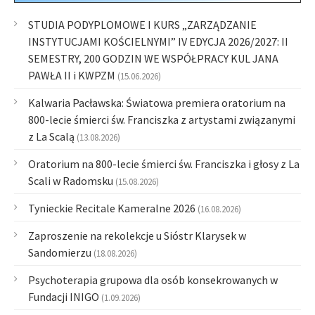
STUDIA PODYPLOMOWE I KURS „ZARZĄDZANIE
INSTYTUCJAMI KOŚCIELNYMI” IV EDYCJA 2026/2027: II
SEMESTRY, 200 GODZIN WE WSPÓŁPRACY KUL JANA
PAWŁA II i KWPZM
(15.06.2026)
Kalwaria Pacławska: Światowa premiera oratorium na
800-lecie śmierci św. Franciszka z artystami związanymi
z La Scalą
(13.08.2026)
Oratorium na 800-lecie śmierci św. Franciszka i głosy z La
Scali w Radomsku
(15.08.2026)
Tynieckie Recitale Kameralne 2026
(16.08.2026)
Zaproszenie na rekolekcje u Sióstr Klarysek w
Sandomierzu
(18.08.2026)
Psychoterapia grupowa dla osób konsekrowanych w
Fundacji INIGO
(1.09.2026)