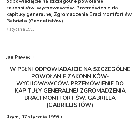
odpowiadajcie na szczególne powołanie
zakonników-wychowawców. Przemówienie do
kapituły generalnej Zgromadzenia Braci Montfort św.
Gabriela (Gabrielistów)
7 stycznia 1995
Jan Paweł I
I
W PEŁNI ODPOWIADAJCIE NA SZCZEGÓLNE
POWOŁANIE ZAKONNIKÓW-
WYCHOWAWCÓW. PRZEMÓWIENIE DO
KAPITUŁY GENERALNEJ
ZGROMADZENIA
BRACI MONTFORT ŚW. GABRIELA
(GABRIELISTÓW)
Rzym, 07 stycznia 1995 r.