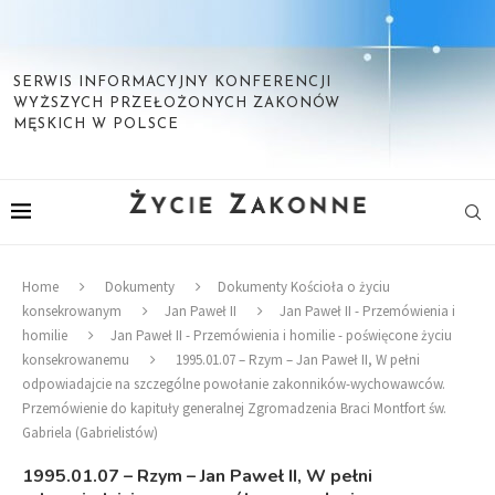
SERWIS INFORMACYJNY KONFERENCJI
WYŻSZYCH PRZEŁOŻONYCH ZAKONÓW
MĘSKICH W POLSCE
Home
Dokumenty
Dokumenty Kościoła o życiu
konsekrowanym
Jan Paweł II
Jan Paweł II - Przemówienia i
homilie
Jan Paweł II - Przemówienia i homilie - poświęcone życiu
konsekrowanemu
1995.01.07 – Rzym – Jan Paweł II, W pełni
odpowiadajcie na szczególne powołanie zakonników-wychowawców.
Przemówienie do kapituły generalnej Zgromadzenia Braci Montfort św.
Gabriela (Gabrielistów)
1995.01.07 – Rzym – Jan Paweł II, W pełni