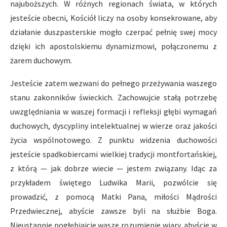
najuboższych. W różnych regionach świata, w których
jesteście obecni, Kościół liczy na osoby konsekrowane, aby
działanie duszpasterskie mogło czerpać pełnię swej mocy
dzięki ich apostolskiemu dynamizmowi, połączonemu z
żarem duchowym.
Jesteście zatem wezwani do pełnego przeżywania waszego
stanu zakonników świeckich. Zachowujcie stałą potrzebę
uwzględniania w waszej formacji i refleksji głębi wymagań
duchowych, dyscypliny intelektualnej w wierze oraz jakości
życia wspólnotowego. Z punktu widzenia duchowości
jesteście spadkobiercami wielkiej tradycji montfortańskiej,
z którą — jak dobrze wiecie — jestem związany. Idąc za
przykładem świętego Ludwika Marii, pozwólcie się
prowadzić, z pomocą Matki Pana, miłości Mądrości
Przedwiecznej, abyście zawsze byli na służbie Boga.
Nieustannie pogłębiajcie wasze rozumienie wiary, abyście w