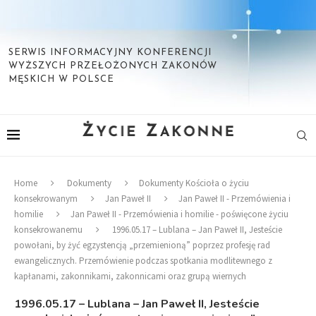
SERWIS INFORMACYJNY KONFERENCJI
WYŻSZYCH PRZEŁOŻONYCH ZAKONÓW
MĘSKICH W POLSCE
Home
Dokumenty
Dokumenty Kościoła o życiu
konsekrowanym
Jan Paweł II
Jan Paweł II - Przemówienia i
homilie
Jan Paweł II - Przemówienia i homilie - poświęcone życiu
konsekrowanemu
1996.05.17 – Lublana – Jan Paweł II, Jesteście
powołani, by żyć egzystencją „przemienioną” poprzez profesję rad
ewangelicznych. Przemówienie podczas spotkania modlitewnego z
kapłanami, zakonnikami, zakonnicami oraz grupą wiernych
1996.05.17 – Lublana – Jan Paweł II, Jesteście