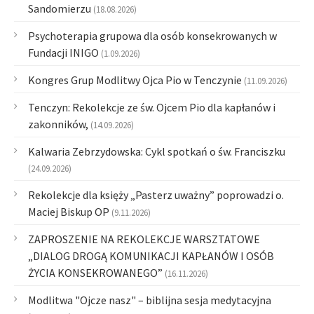
Sandomierzu
(18.08.2026)
Psychoterapia grupowa dla osób konsekrowanych w
Fundacji INIGO
(1.09.2026)
Kongres Grup Modlitwy Ojca Pio w Tenczynie
(11.09.2026)
Tenczyn: Rekolekcje ze św. Ojcem Pio dla kapłanów i
zakonników,
(14.09.2026)
Kalwaria Zebrzydowska: Cykl spotkań o św. Franciszku
(24.09.2026)
Rekolekcje dla księży „Pasterz uważny” poprowadzi o.
Maciej Biskup OP
(9.11.2026)
ZAPROSZENIE NA REKOLEKCJE WARSZTATOWE
„DIALOG DROGĄ KOMUNIKACJI KAPŁANÓW I OSÓB
ŻYCIA KONSEKROWANEGO”
(16.11.2026)
Modlitwa "Ojcze nasz" – biblijna sesja medytacyjna