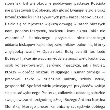
słoweński był wielokrotnie poddawany, pasterze Kościoła
nie przestawali być obecni, aby głosić Ewangelię życia oraz
bronić godności i niezbywalnych praw każdej osoby ludzkiej.
Działo się to z jeszcze większą odwagą w latach bliższych
nam, podczas faszyzmu, nazizmu i komunizmu. Jakże nie
wspomnieć heroicznego przykładu nieustraszonego
oddania biskupów, kapłanów, zakonników i zakonnic, którzy
z głęboką wiarą w Opatrzność Bożą dzielili los Ludu
Bożego? I jakże nie wspomnieć działalności wielu kapłanów,
osób konsekrowanych, zarówno mężczyzn, jak i kobiet,
którzy — oprócz obszaru religijnego i humanitarnego —
pracowali także w dziedzinie kultury, szkoły, nauki,
gospodarki? Spośród wielu jaśniejących przykładów wybija
się postać wybitnego Pasterza, całkowicie oddanego służbie
swojej owczarni: czcigodnego Sługi Bożego Antona Martina
Slomška, którego proces kanoniczny szczęśliwie dobiega