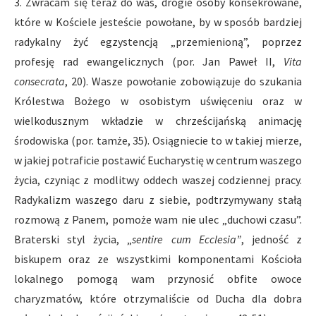
3. Zwracam się teraz do was, drogie osoby konsekrowane,
które w Kościele jesteście powołane, by w sposób bardziej
radykalny żyć egzystencją „przemienioną”, poprzez
profesję rad ewangelicznych (por. Jan Paweł II,
Vita
consecrata
, 20). Wasze powołanie zobowiązuje do szukania
Królestwa Bożego w osobistym uświęceniu oraz w
wielkodusznym wkładzie w chrześcijańską animację
środowiska (por. tamże, 35). Osiągniecie to w takiej mierze,
w jakiej potraficie postawić Eucharystię w centrum waszego
życia, czyniąc z modlitwy oddech waszej codziennej pracy.
Radykalizm waszego daru z siebie, podtrzymywany stałą
rozmową z Panem, pomoże wam nie ulec „duchowi czasu”.
Braterski styl życia, „
sentire cum Ecclesia”
, jedność z
biskupem oraz ze wszystkimi komponentami Kościoła
lokalnego pomogą wam przynosić obfite owoce
charyzmatów, które otrzymaliście od Ducha dla dobra