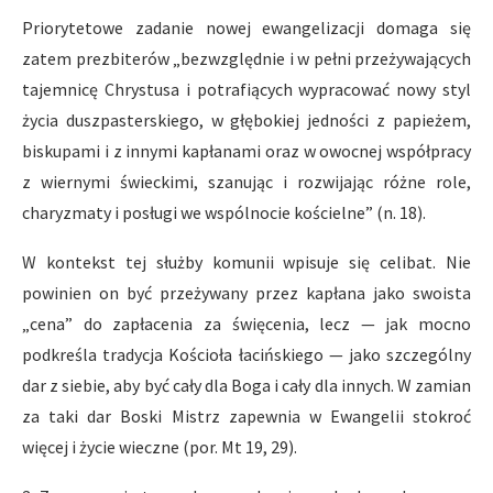
Priorytetowe zadanie nowej ewangelizacji domaga się
zatem prezbiterów „bezwzględnie i w pełni przeżywających
tajemnicę Chrystusa i potrafiących wypracować nowy styl
życia duszpasterskiego, w głębokiej jedności z papieżem,
biskupami i z innymi kapłanami oraz w owocnej współpracy
z wiernymi świeckimi, szanując i rozwijając różne role,
charyzmaty i posługi we wspólnocie kościelne” (n. 18).
W kontekst tej służby komunii wpisuje się celibat. Nie
powinien on być przeżywany przez kapłana jako swoista
„cena” do zapłacenia za święcenia, lecz — jak mocno
podkreśla tradycja Kościoła łacińskiego — jako szczególny
dar z siebie, aby być cały dla Boga i cały dla innych. W zamian
za taki dar Boski Mistrz zapewnia w Ewangelii stokroć
więcej i życie wieczne (por. Mt 19, 29).