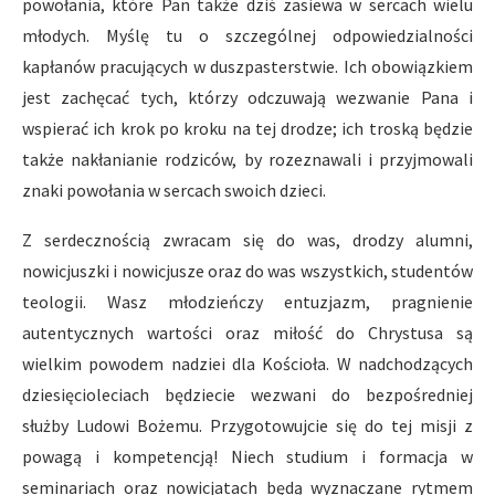
powołania, które Pan także dziś zasiewa w sercach wielu
młodych. Myślę tu o szczególnej odpowiedzialności
kapłanów pracujących w duszpasterstwie. Ich obowiązkiem
jest zachęcać tych, którzy odczuwają wezwanie Pana i
wspierać ich krok po kroku na tej drodze; ich troską będzie
także nakłanianie rodziców, by rozeznawali i przyjmowali
znaki powołania w sercach swoich dzieci.
Z serdecznością zwracam się do was, drodzy alumni,
nowicjuszki i nowicjusze oraz do was wszystkich, studentów
teologii. Wasz młodzieńczy entuzjazm, pragnienie
autentycznych wartości oraz miłość do Chrystusa są
wielkim powodem nadziei dla Kościoła. W nadchodzących
dziesięcioleciach będziecie wezwani do bezpośredniej
służby Ludowi Bożemu. Przygotowujcie się do tej misji z
powagą i kompetencją! Niech studium i formacja w
seminariach oraz nowicjatach będą wyznaczane rytmem