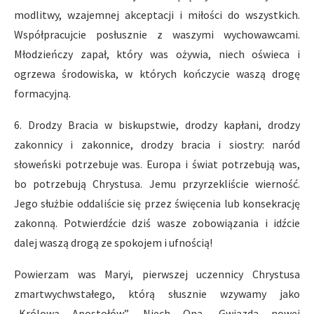
modlitwy, wzajemnej akceptacji i miłości do wszystkich.
Współpracujcie posłusznie z waszymi wychowawcami.
Młodzieńczy zapał, który was ożywia, niech oświeca i
ogrzewa środowiska, w których kończycie waszą drogę
formacyjną.
6. Drodzy Bracia w biskupstwie, drodzy kapłani, drodzy
zakonnicy i zakonnice, drodzy bracia i siostry: naród
słoweński potrzebuje was. Europa i świat potrzebują was,
bo potrzebują Chrystusa. Jemu przyrzekliście wierność.
Jego służbie oddaliście się przez święcenia lub konsekrację
zakonną. Potwierdźcie dziś wasze zobowiązania i idźcie
dalej waszą drogą ze spokojem i ufnością!
Powierzam was Maryi, pierwszej uczennicy Chrystusa
zmartwychwstałego, którą słusznie wzywamy jako
„Królową Apostołów”. Niech Ona, Gwiazda nowej