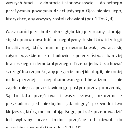
waszych braci — z dobrocią i stanowczością — do pełnego
przeżywania powołania dzieci jedynego Ojca niebieskiego,
który chce, aby wszyscy zostali zbawieni (por. 1 Tm 2, 4).
Wasz naród przechodzi okres głębokiej przemiany: starając
się stopniowo uwolnić od negatywnych skutków ideologii
totalitarnej, która mocno go uwarunkowała, zwraca się
całym wysiłkiem ku budowie społeczeństwa bardziej
braterskiego i demokratycznego. Trzeba jednak zachować
szczególną czujność, aby przyjęcie innej ideologii, nie mniej
niebezpiecznej — niepohamowanego liberalizmu — nie
zajęło miejsca pozostawionego pustym przez poprzednią.
Są to lata przejściowe i wasze słowo, połączone z
przykładem, jest niezbędne, jak niegdyś przewodnictwo
Mojżesza, który, mocno ufając Bogu, potrafił przeprowadzić
lud wybrany przez trudne przejście od niewoli do
prawdziwej wolności (por. Joz 1, 15-18).