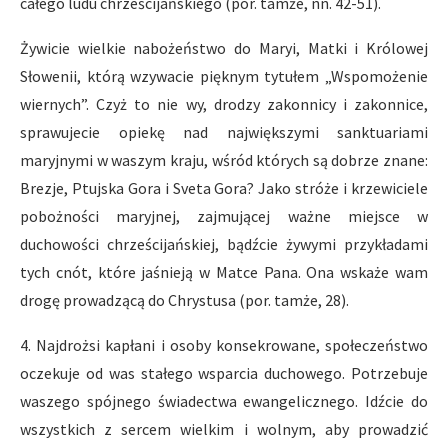
całego ludu chrześcijańskiego (por. tamże, nn. 42-51).
Żywicie wielkie nabożeństwo do Maryi, Matki i Królowej
Słowenii, którą wzywacie pięknym tytułem „Wspomożenie
wiernych”. Czyż to nie wy, drodzy zakonnicy i zakonnice,
sprawujecie opiekę nad największymi sanktuariami
maryjnymi w waszym kraju, wśród których są dobrze znane:
Brezje, Ptujska Gora i Sveta Gora? Jako stróże i krzewiciele
pobożności maryjnej, zajmującej ważne miejsce w
duchowości chrześcijańskiej, bądźcie żywymi przykładami
tych cnót, które jaśnieją w Matce Pana. Ona wskaże wam
drogę prowadzącą do Chrystusa (por. tamże, 28).
4. Najdrożsi kapłani i osoby konsekrowane, społeczeństwo
oczekuje od was stałego wsparcia duchowego. Potrzebuje
waszego spójnego świadectwa ewangelicznego. Idźcie do
wszystkich z sercem wielkim i wolnym, aby prowadzić