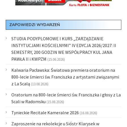
ZAPOWIEDZI WYDARZEŃ
STUDIA PODYPLOMOWE I KURS „ZARZĄDZANIE
INSTYTUCJAMI KOŚCIELNYMI” IV EDYCJA 2026/2027: II
SEMESTRY, 200 GODZIN WE WSPÓŁPRACY KUL JANA
PAWŁA II i KWPZM
(15.06.2026)
Kalwaria Pacławska: Światowa premiera oratorium na
800-lecie śmierci św. Franciszka z artystami związanymi
z La Scalą
(13.08.2026)
Oratorium na 800-lecie śmierci św. Franciszka i głosy z La
Scali w Radomsku
(15.08.2026)
Tynieckie Recitale Kameralne 2026
(16.08.2026)
Zaproszenie na rekolekcje u Sióstr Klarysek w