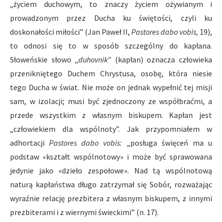
„życiem duchowym, to znaczy życiem ożywianym i
prowadzonym przez Ducha ku świętości, czyli ku
doskonałości miłości” (Jan Paweł II,
Pastores dabo vobis,
19),
to odnosi się to w sposób szczególny do kapłana.
Słoweńskie słowo „
duhovnik”
(kapłan) oznacza człowieka
przenikniętego Duchem Chrystusa, osobę, która niesie
tego Ducha w świat. Nie może on jednak wypełnić tej misji
sam, w izolacji; musi być zjednoczony ze współbraćmi, a
przede wszystkim z własnym biskupem. Kapłan jest
„człowiekiem dla wspólnoty”. Jak przypomniałem w
adhortacji
Pastores dabo vobis:
„posługa święceń ma u
podstaw «kształt wspólnotowy» i może być sprawowana
jedynie jako «dzieło zespołowe». Nad tą wspólnotową
naturą kapłaństwa długo zatrzymał się Sobór, rozważając
wyraźnie relację prezbitera z własnym biskupem, z innymi
prezbiterami i z wiernymi świeckimi” (n. 17).