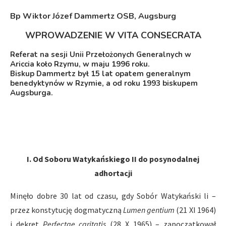
Bp Wiktor Józef Dammertz OSB, Augsburg
WPROWADZENIE W VITA CONSECRATA
Referat na sesji Unii Przełożonych Generalnych w
Ariccia koło Rzymu, w maju 1996 roku.
Biskup Dammertz był 15 lat opatem generalnym
benedyktynów w Rzymie, a od roku 1993 biskupem
Augsburga.
I. Od Soboru Watykańskiego II do posynodalnej
adhortacji
Minęło dobre 30 lat od czasu, gdy Sobór Watykański li –
przez konstytucję dogmatyczną
Lumen gentium
(21 XI 1964)
i dekret
Perfectae caritatis
(28 X 1965) – zapoczątkował