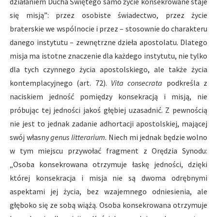
działaniem Ducha Świętego samo życie konsekrowane staje
się misją”: przez osobiste świadectwo, przez życie
braterskie we wspólnocie i przez – stosownie do charakteru
danego instytutu – zewnętrzne dzieła apostolatu. Dlatego
misja ma istotne znaczenie dla każdego instytutu, nie tylko
dla tych czynnego życia apostolskiego, ale także życia
kontemplacyjnego (art. 72).
Vita consecrata
podkreśla z
naciskiem jedność pomiędzy konsekracją i misją, nie
próbując tej jedności jakoś głębiej uzasadnić. Z pewnością
nie jest to jednak zadanie adhortacji apostolskiej, mającej
swój własny
genus litterarium.
Niech mi jednak będzie wolno
w tym miejscu przywołać fragment z Orędzia Synodu:
„Osoba konsekrowana otrzymuje łaskę jedności, dzięki
której konsekracja i misja nie są dwoma odrębnymi
aspektami jej życia, bez wzajemnego odniesienia, ale
głęboko się ze sobą wiążą. Osoba konsekrowana otrzymuje