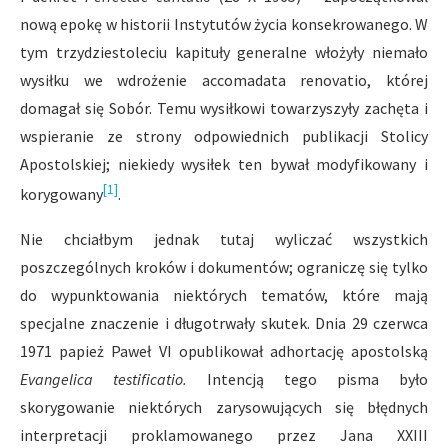
nową epokę w historii Instytutów życia konsekrowanego. W
tym trzydziestoleciu kapituły generalne włożyły niemało
wysiłku we wdrożenie accomadata renovatio, której
domagał się Sobór. Temu wysiłkowi towarzyszyły zachęta i
wspieranie ze strony odpowiednich publikacji Stolicy
Apostolskiej; niekiedy wysiłek ten bywał modyfikowany i
[1]
korygowany
.
Nie chciałbym jednak tutaj wyliczać wszystkich
poszczególnych kroków i dokumentów; ograniczę się tylko
do wypunktowania niektórych tematów, które mają
specjalne znaczenie i długotrwały skutek. Dnia 29 czerwca
1971 papież Paweł VI opublikował adhortację apostolską
Evangelica testificatio.
Intencją tego pisma było
skorygowanie niektórych zarysowujących się błędnych
interpretacji proklamowanego przez Jana XXIII