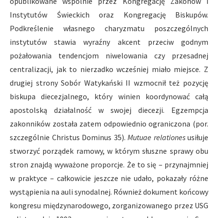
opublikowane wspólnie przez Kongregację Zakonów i
Instytutów Świeckich oraz Kongregację Biskupów.
Podkreślenie własnego charyzmatu poszczególnych
instytutów stawia wyraźny akcent przeciw godnym
pożałowania tendencjom niwelowania czy przesadnej
centralizacji, jak to nierzadko wcześniej miało miejsce. Z
drugiej strony Sobór Watykański II wzmocnił też pozycję
biskupa diecezjalnego, który winien koordynować całą
apostolską działalność w swojej diecezji. Egzempcja
zakonników została zatem odpowiednio ograniczona (por.
szczególnie Christus Dominus 35).
Mutuae relationes
usiłuje
stworzyć porządek ramowy, w którym słuszne sprawy obu
stron znajdą wyważone proporcje. Że to się – przynajmniej
w praktyce – całkowicie jeszcze nie udało, pokazały różne
wystąpienia na auli synodalnej. Również dokument końcowy
kongresu międzynarodowego, zorganizowanego przez USG