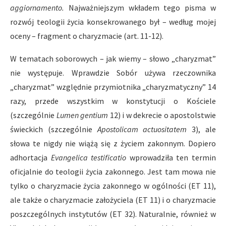
aggiornamento.
Najważniejszym wkładem tego pisma w
rozwój teologii życia konsekrowanego był – według mojej
oceny – fragment o charyzmacie (art. 11-12).
W tematach soborowych – jak wiemy – słowo „charyzmat”
nie występuje. Wprawdzie Sobór używa rzeczownika
„charyzmat” względnie przymiotnika „charyzmatyczny” 14
razy, przede wszystkim w konstytucji o Kościele
(szczególnie
Lumen gentium
12) i w dekrecie o apostolstwie
świeckich (szczególnie
Apostolicam actuositatem
3), ale
słowa te nigdy nie wiążą się z życiem zakonnym. Dopiero
adhortacja
Evangelica testificatio
wprowadziła ten termin
oficjalnie do teologii życia zakonnego. Jest tam mowa nie
tylko o charyzmacie życia zakonnego w ogólności (ET 11),
ale także o charyzmacie założyciela (ET 11) i o charyzmacie
poszczególnych instytutów (ET 32). Naturalnie, również w