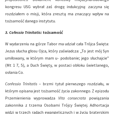
kongresu USG wybrał zaś drogę indukcyjną: zaczyna się
rozdziałem o misji, która zresztą ma znaczący wpływ na
tożsamość danego instytutu.
3. Cofessio Trinitatis:
tożsamość
W wydarzeniu na górze Tabor ma udział cała Trójca Święta:
Jezus słucha głosu Ojca, który zaświadcza: „To jest mój Syn
umiłowany, w którym mam u- podobanie; jego słuchajcie”
(Mt 1 7, 5), a Duch Święty, w postaci obłoku świetlanego,
osłania Co.
Confessio Trinitatis
– brzmi tytuł pierwszego rozdziału, w
którym opisana jest tożsamość życia zakonnego. Z epizodu
Przemienienia wyprowadza
Vita consecrata
powiązania
zakonnika z trzema Osobami Trójcy Świętej. Adhortacja
widzi w trzech radach ewangelicznych i w życiu braterskim