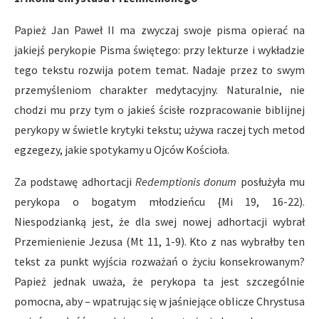
Papież Jan Paweł II ma zwyczaj swoje pisma opierać na
jakiejś perykopie Pisma świętego: przy lekturze i wykładzie
tego tekstu rozwija potem temat. Nadaje przez to swym
przemyśleniom charakter medytacyjny. Naturalnie, nie
chodzi mu przy tym o jakieś ścisłe rozpracowanie biblijnej
perykopy w świetle krytyki tekstu; używa raczej tych metod
egzegezy, jakie spotykamy u Ojców Kościoła.
Za podstawę adhortacji
Redemptionis donum
posłużyła mu
perykopa o bogatym młodzieńcu {Mi 19, 16-22).
Niespodzianką jest, że dla swej nowej adhortacji wybrał
Przemienienie Jezusa (Mt 11, 1-9). Kto z nas wybrałby ten
tekst za punkt wyjścia rozważań o życiu konsekrowanym?
Papież jednak uważa, że perykopa ta jest szczególnie
pomocna, aby – wpatrując się w jaśniejące oblicze Chrystusa