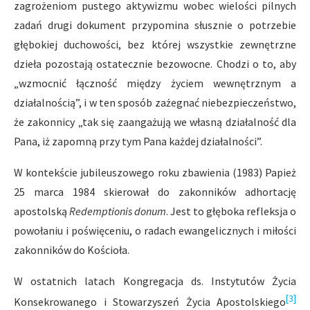
zagrożeniom pustego aktywizmu wobec wielości pilnych
zadań drugi dokument przypomina słusznie o potrzebie
głębokiej duchowości, bez której wszystkie zewnętrzne
dzieła pozostają ostatecznie bezowocne. Chodzi o to, aby
„wzmocnić łączność między życiem wewnętrznym a
działalnością”, i w ten sposób zażegnać niebezpieczeństwo,
że zakonnicy „tak się zaangażują we własną działalność dla
Pana, iż zapomną przy tym Pana każdej działalności”.
W kontekście jubileuszowego roku zbawienia (1983) Papież
25 marca 1984 skierował do zakonników adhortację
apostolską
Redemptionis donum
. Jest to głęboka refleksja o
powołaniu i poświęceniu, o radach ewangelicznych i miłości
zakonników do Kościoła.
W ostatnich latach Kongregacja ds. Instytutów Życia
[3]
Konsekrowanego i Stowarzyszeń Życia Apostolskiego