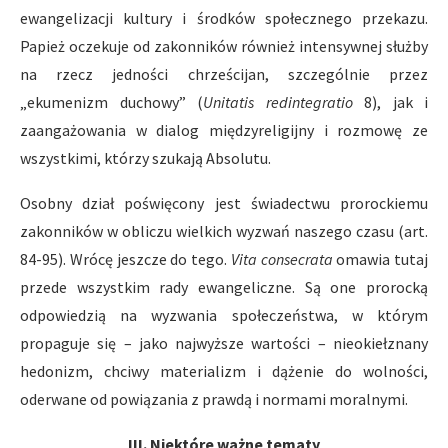
ewangelizacji kultury i środków społecznego przekazu.
Papież oczekuje od zakonników również intensywnej służby
na rzecz jedności chrześcijan, szczególnie przez
„ekumenizm duchowy” (
Unitatis redintegratio
8), jak i
zaangażowania w dialog międzyreligijny i rozmowę ze
wszystkimi, którzy szukają Absolutu.
Osobny dział poświęcony jest świadectwu prorockiemu
zakonników w obliczu wielkich wyzwań naszego czasu (art.
84-95). Wrócę jeszcze do tego.
Vita consecrata
omawia tutaj
przede wszystkim rady ewangeliczne. Są one prorocką
odpowiedzią na wyzwania społeczeństwa, w którym
propaguje się – jako najwyższe wartości – nieokiełznany
hedonizm, chciwy materializm i dążenie do wolności,
oderwane od powiązania z prawdą i normami moralnymi.
III. Niektóre ważne tematy