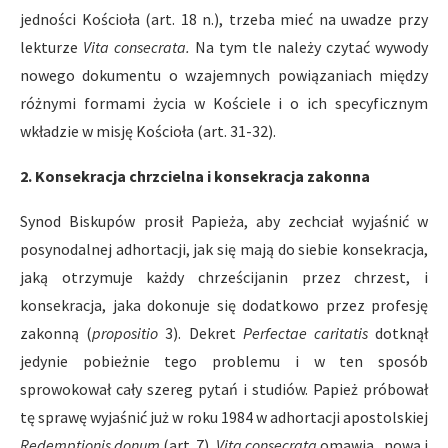
jedności Kościoła (art. 18 n.), trzeba mieć na uwadze przy
lekturze
Vita consecrata.
Na tym tle należy czytać wywody
nowego dokumentu o wzajemnych powiązaniach między
różnymi formami życia w Kościele i o ich specyficznym
wkładzie w misję Kościoła (art. 31-32).
2. Konsekracja chrzcielna i konsekracja zakonna
Synod Biskupów prosił Papieża, aby zechciał wyjaśnić w
posynodalnej adhortacji, jak się mają do siebie konsekracja,
jaką otrzymuje każdy chrześcijanin przez chrzest, i
konsekracja, jaka dokonuje się dodatkowo przez profesję
zakonną (
propositio
3). Dekret
Perfectae caritatis
dotknął
jedynie pobieżnie tego problemu i w ten sposób
sprowokował cały szereg pytań i studiów. Papież pró­bował
tę sprawę wyjaśnić już w roku 1984 w adhortacji apostolskiej
Redemptionis donum
(art. 7).
Vita consecrata
omawia „nową i