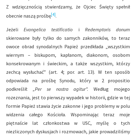
Z wdzięcznością stwierdzamy, że Ojciec Święty spełnił
[4]
obecnie naszą prośbę
.
Jeżeli
Evangelica testificatio
i
Redemptoris donum
skierowane były tylko do samych zakonników, to teraz
owoce obrad synodalnych Papież przedkłada „wszystkim
wiernym – biskupom, kapłanom, diakonom, osobom
konsekrowanym i świeckim, a także wszystkim, którzy
zechcą wysłuchać” (art. 4; por. art. 13). W ten sposób
odpowiada na prośbę Synodu, który w 2 propositio
podkreślił:
„Per se nostra agitur”.
Według mojego
rozeznania, jest to pierwszy wypadek w historii, gdzie w tej
formie Papież stawia życie zakonne i jego problemy w polu
widzenia całego Kościoła. Wspominając teraz moje
piętnaście lat członkostwa w USC, myślę o tych
niezliczonych dyskusjach i rozmowach, jakie prowadziliśmy