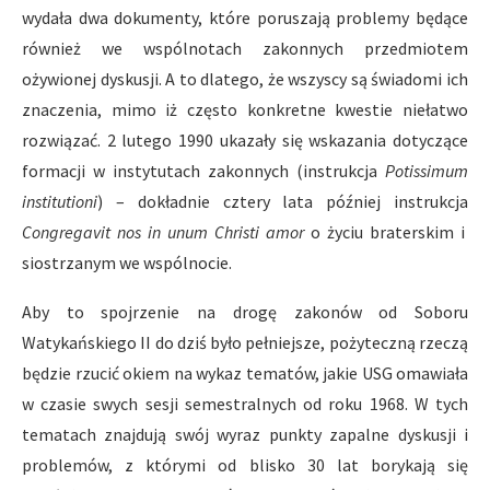
wydała dwa dokumenty, które poruszają problemy będące
również we wspólnotach zakonnych przedmiotem
ożywionej dyskusji. A to dlatego, że wszyscy są świadomi ich
znaczenia, mimo iż często konkretne kwestie niełatwo
rozwiązać. 2 lutego 1990 ukazały się wskazania dotyczące
formacji w instytutach zakonnych (instrukcja
Potissimum
institutioni
) – dokładnie cztery lata później instrukcja
Congregavit nos in unum Christi amor
o życiu braterskim i
siostrzanym we wspólnocie.
Aby to spojrzenie na drogę zakonów od Soboru
Watykańskiego II do dziś było pełniejsze, pożyteczną rzeczą
będzie rzucić okiem na wykaz tematów, jakie USG omawiała
w czasie swych sesji semestralnych od roku 1968. W tych
tematach znajdują swój wyraz punkty zapalne dyskusji i
problemów, z którymi od blisko 30 lat borykają się