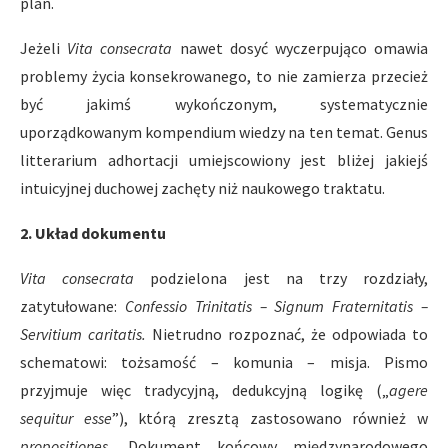
plan.
Jeżeli
Vita consecrata
nawet dosyć wyczerpująco omawia
problemy życia konsekrowanego, to nie zamierza przecież
być jakimś wykończonym, systematycznie
uporządkowanym kompendium wiedzy na ten temat. Genus
litterarium adhortacji umiejscowiony jest bliżej jakiejś
intuicyjnej duchowej zachęty niż naukowego traktatu.
2. Układ dokumentu
Vita consecrata
podzielona jest na trzy rozdziały,
zatytułowane:
Confessio Trinitatis – Signum Fraternitatis –
Servitium caritatis.
Nietrudno rozpoznać, że odpowiada to
schematowi: tożsamość – komunia – misja. Pismo
przyjmuje więc tradycyjną, dedukcyjną logikę („
agere
sequitur esse
”), którą zresztą zastosowano również w
propositiones.
Dokument końcowy międzynarodowego