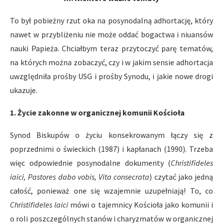
To był pobieżny rzut oka na posynodalną adhortację, który
nawet w przybliżeniu nie może oddać bogactwa i niuansów
nauki Papieża. Chciałbym teraz przytoczyć parę tematów,
na których można zobaczyć, czy i w jakim sensie adhortacja
uwzględniła prośby USG i prośby Synodu, i jakie nowe drogi
ukazuje.
1. Życie zakonne w organicznej komunii Kościoła
Synod Biskupów o życiu konsekrowanym łączy się z
poprzednimi o świeckich (1987) i kapłanach (1990). Trzeba
więc odpowiednie posynodalne dokumenty (
Christifideles
iaici, Pastores dabo vobis, Vita consecrata
) czytać jako jedną
całość, ponieważ one się wzajemnie uzupełniają! To, co
Christifideles laici
mówi o tajemnicy Kościoła jako komunii i
o roli poszczególnych stanów i charyzmatów w organicznej