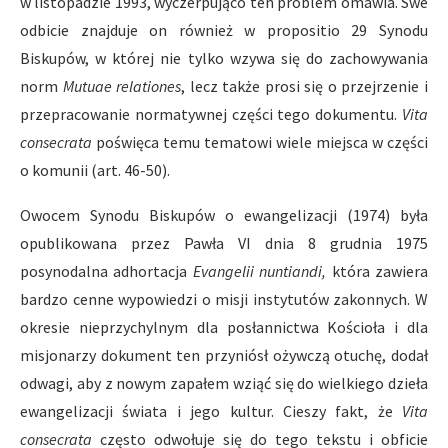
w listopadzie 1993, wyczerpująco ten problem omawia. Swe
odbicie znajduje on również w propositio 29 Synodu
Biskupów, w której nie tylko wzywa się do zachowywania
norm
Mutuae relationes
, lecz także prosi się o przejrzenie i
przepracowanie normatywnej części tego dokumentu.
Vita
consecrata
poświęca temu tematowi wiele miejsca w części
o komunii (art. 46-50).
Owocem Synodu Biskupów o ewangelizacji (1974) była
opublikowana przez Pawła VI dnia 8 grudnia 1975
posynodalna adhortacja
Evangelii nuntiandi,
która zawiera
bardzo cenne wypowiedzi o misji instytutów zakonnych. W
okresie nieprzychylnym dla posłannictwa Kościoła i dla
misjonarzy dokument ten przyniósł ożywczą otuchę, dodał
odwagi, aby z nowym zapałem wziąć się do wielkiego dzieła
ewangelizacji świata i jego kultur. Cieszy fakt, że
Vita
consecrata
często odwołuje się do tego tekstu i obficie