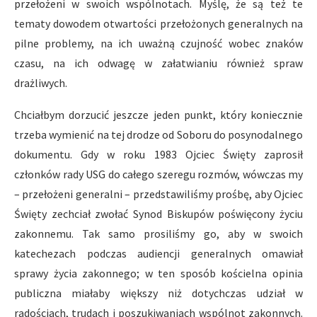
przełożeni w swoich wspólnotach. Myślę, że są też te
tematy dowodem otwartości przełożonych generalnych na
pilne problemy, na ich uważną czujność wobec znaków
czasu, na ich odwagę w załatwianiu również spraw
drażliwych.
Chciałbym dorzucić jeszcze jeden punkt, który koniecznie
trzeba wymienić na tej drodze od Soboru do posynodalnego
dokumentu. Gdy w roku 1983 Ojciec Święty zaprosił
członków rady USG do całego szeregu rozmów, wówczas my
– przełożeni generalni – przedstawiliśmy prośbę, aby Ojciec
Święty zechciał zwołać Synod Biskupów poświęcony życiu
zakonnemu. Tak samo prosiliśmy go, aby w swoich
katechezach podczas audiencji generalnych omawiał
sprawy życia zakonnego; w ten sposób kościelna opinia
publiczna miałaby większy niż dotychczas udział w
radościach, trudach i poszukiwaniach wspólnot zakonnych.