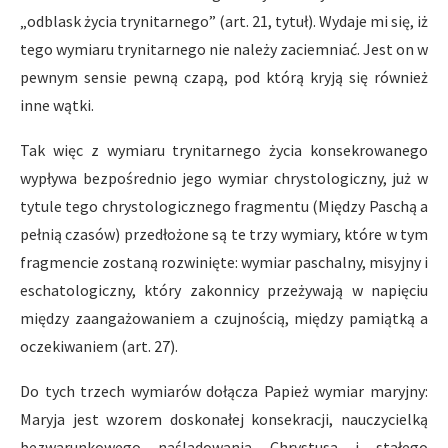
„odblask życia trynitarnego” (art. 21, tytuł). Wydaje mi się, iż
tego wymiaru trynitarnego nie należy zaciemniać. Jest on w
pewnym sensie pewną czapą, pod którą kryją się również
inne wątki.
Tak więc z wymiaru trynitarnego życia konsekrowanego
wypływa bezpośrednio jego wymiar chrystologiczny, już w
tytule tego chrystologicznego fragmentu (Między Paschą a
pełnią czasów) przedłożone są te trzy wymiary, które w tym
fragmencie zostaną rozwinięte: wymiar paschalny, misyjny i
eschatologiczny, który zakonnicy przeżywają w napięciu
między zaangażowaniem a czujnością, między pamiątką a
oczekiwaniem (art. 27).
Do tych trzech wymiarów dołącza Papież wymiar maryjny:
Maryja jest wzorem doskonałej konsekracji, nauczycielką
bezwarunkowego naśladowania Chrystusa i stałego