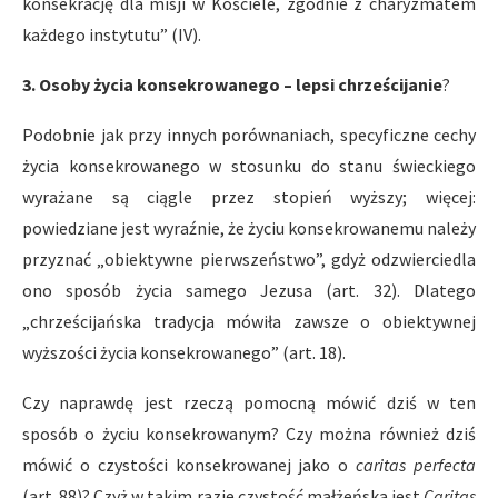
konsekrację dla misji w Kościele, zgodnie z charyzmatem
każdego instytutu” (IV).
3. Osoby życia konsekrowanego – lepsi chrześcijanie
?
Podobnie jak przy innych porównaniach, specyficzne cechy
życia konsekrowanego w stosunku do stanu świeckiego
wyrażane są ciągle przez stopień wyższy; więcej:
powiedziane jest wyraźnie, że życiu konsekrowanemu należy
przyznać „obiektywne pierwszeństwo”, gdyż odzwierciedla
ono sposób życia samego Jezusa (art. 32). Dlatego
„chrześcijańska tradycja mówiła zawsze o obiektywnej
wyższości życia konsekrowanego” (art. 18).
Czy naprawdę jest rzeczą pomocną mówić dziś w ten
sposób o życiu konsekrowanym? Czy można również dziś
mówić o czystości konsekrowanej jako o
caritas perfecta
(art. 88)? Czyż w takim razie czystość małżeńska jest
Caritas