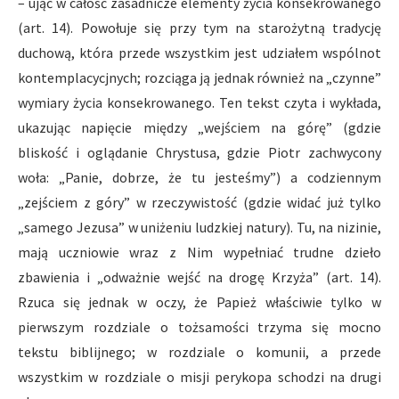
– ująć w całość zasadnicze elementy życia konsekrowanego
(art. 14). Powołuje się przy tym na starożytną tradycję
duchową, która przede wszystkim jest udziałem wspólnot
kontemplacycjnych; rozciąga ją jednak również na „czynne”
wymiary życia konsekrowanego. Ten tekst czyta i wykłada,
ukazując napięcie między „wejściem na górę” (gdzie
bliskość i oglądanie Chrystusa, gdzie Piotr zachwycony
woła: „Panie, dobrze, że tu jesteśmy”) a codziennym
„zejściem z góry” w rzeczywistość (gdzie widać już tylko
„samego Jezusa” w uniżeniu ludzkiej natury). Tu, na nizinie,
mają uczniowie wraz z Nim wypełniać trudne dzieło
zbawienia i „odważnie wejść na drogę Krzyża” (art. 14).
Rzuca się jednak w oczy, że Papież właściwie tylko w
pierwszym rozdziale o toż­samości trzyma się mocno
tekstu biblijnego; w rozdziale o komunii, a przede
wszystkim w rozdziale o misji perykopa schodzi na drugi