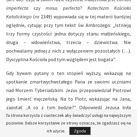
imperfecta
czy
minus perfecta
?
Katechizm Kościoła
Katolickiego
(nr 2349) wypowiada się w tej materii bardziej
oględnie, cytując przy tym tekst św. Ambrożego: „Istnieją
trzy formy czystości: jedna dotyczy stanu małżeńskiego,
druga – wdowieństwa, trzecia – dziewictwa. Nie
pochwalamy jednej z nich z wyłączeniem pozostałych (…).
Dyscyplina Kościoła pod tym względem jest bogata”.
Gdy bywam pytany o ten stopień wyższy, wskazuję na
spotkanie zmartwychwstałego Pana ze swoimi uczniami
nad Morzem Tyberiadzkim. Jezus przepowiedział Piotrowi
jego śmierć męczeńską. Na to Piotr, wskazując na Jana,
zapytał: „A co z tym będzie?” Odpowiedź Jezusa była
Ta strona korzysta z ciasteczek aby świadczyć usługi na najwyższym
jednoznaczna: „Co tobie do tego? – Ty pójdź za Mną” (7 21,
poziomie. Dalsze korzystanie ze strony oznacza, że zgadzasz się na
21 n.). Ty pójdź za mną drogą, którą przeznaczyłem dla
ich użycie.
Zgoda
ciebie. Który z tych dwóch był uczniem bardziej