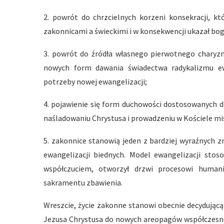
2. powrót do chrzcielnych korzeni konsekracji, k
zakonnicami a świeckimi i w konsekwencji ukazał boga
3. powrót do źródła własnego pierwotnego charyzm
nowych form dawania świadectwa radykalizmu e
potrzeby nowej ewangelizacji;
4. pojawienie się form duchowości dostosowanych do
naśladowaniu Chrystusa i prowadzeniu w Kościele mis
5. zakonnice stanowią jeden z bardziej wyraźnych 
ewangelizacji biednych. Model ewangelizacji stoso
współczuciem, otworzył drzwi procesowi humani
sakramentu zbawienia.
Wreszcie, życie zakonne stanowi obecnie decydującą 
Jezusa Chrystusa do nowych areopagów współczesnej 