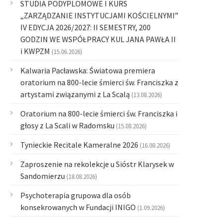
STUDIA PODYPLOMOWE I KURS
„ZARZĄDZANIE INSTYTUCJAMI KOŚCIELNYMI”
IV EDYCJA 2026/2027: II SEMESTRY, 200
GODZIN WE WSPÓŁPRACY KUL JANA PAWŁA II
i KWPZM
(15.06.2026)
Kalwaria Pacławska: Światowa premiera
oratorium na 800-lecie śmierci św. Franciszka z
artystami związanymi z La Scalą
(13.08.2026)
Oratorium na 800-lecie śmierci św. Franciszka i
głosy z La Scali w Radomsku
(15.08.2026)
Tynieckie Recitale Kameralne 2026
(16.08.2026)
Zaproszenie na rekolekcje u Sióstr Klarysek w
Sandomierzu
(18.08.2026)
Psychoterapia grupowa dla osób
konsekrowanych w Fundacji INIGO
(1.09.2026)