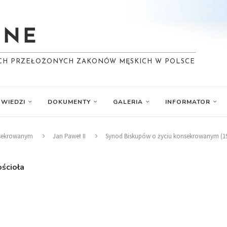
YCH PRZEŁOŻONYCH ZAKONÓW MĘSKICH W POLSCE
WIEDZI
DOKUMENTY
GALERIA
INFORMATOR
nsekrowanym
Jan Paweł II
Synod Biskupów o życiu konsekrowanym (199
ścioła