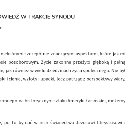
POWIEDŹ W TRAKCIE SYNODU
r.
 niektórymi szczególnie znaczącymi aspektami, które jak mi
esie posoborowym. Życie zakonne przeżyło głęboką i pełną
, jak również w wielu dziedzinach życia społecznego. Nie był
i i cienie, wzloty i upadki, lecz patrząc z perspektywy wiary,
zakonnego na historycznym szlaku Ameryki Łacińskiej, możemy
ie, po to by dać w nich świadectwo Jezusowi Chrystusowi i