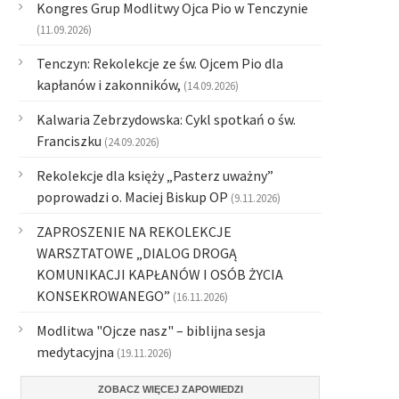
Kongres Grup Modlitwy Ojca Pio w Tenczynie
(11.09.2026)
Tenczyn: Rekolekcje ze św. Ojcem Pio dla
kapłanów i zakonników,
(14.09.2026)
Kalwaria Zebrzydowska: Cykl spotkań o św.
Franciszku
(24.09.2026)
Rekolekcje dla księży „Pasterz uważny”
poprowadzi o. Maciej Biskup OP
(9.11.2026)
ZAPROSZENIE NA REKOLEKCJE
WARSZTATOWE „DIALOG DROGĄ
KOMUNIKACJI KAPŁANÓW I OSÓB ŻYCIA
KONSEKROWANEGO”
(16.11.2026)
Modlitwa "Ojcze nasz" – biblijna sesja
medytacyjna
(19.11.2026)
ZOBACZ WIĘCEJ ZAPOWIEDZI