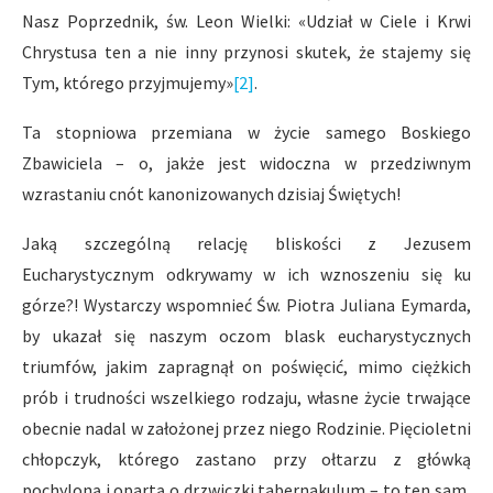
Nasz Poprzednik, św. Leon Wielki: «Udział w Ciele i Krwi
Chrystusa ten a nie inny przynosi skutek, że stajemy się
Tym, którego przyjmujemy»
[2]
.
Ta stopniowa przemiana w życie samego Boskiego
Zbawiciela – o, jakże jest widoczna w przedziwnym
wzrastaniu cnót kanonizowanych dzisiaj Świętych!
Jaką szczególną relację bliskości z Jezusem
Eucharystycznym odkrywamy w ich wznoszeniu się ku
górze?! Wystarczy wspomnieć Św. Piotra Juliana Eymarda,
by ukazał się naszym oczom blask eucharystycznych
triumfów, jakim zapragnął on poświęcić, mimo ciężkich
prób i trudności wszelkiego rodzaju, własne życie trwające
obecnie nadal w założonej przez niego Rodzinie. Pięcioletni
chłopczyk, którego zastano przy ołtarzu z główką
pochyloną i opartą o drzwiczki tabernakulum – to ten sam,