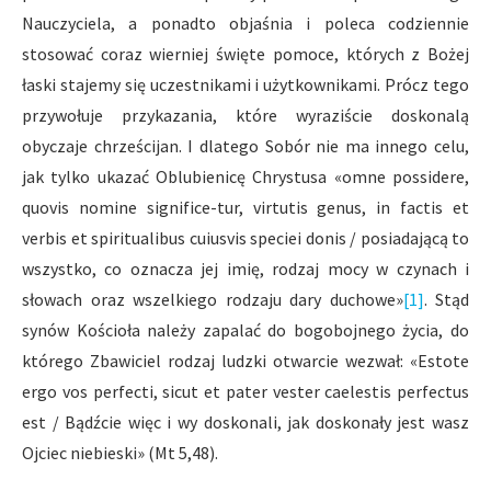
Nauczyciela, a ponadto objaśnia i poleca codziennie
stosować coraz wierniej święte pomoce, których z Bożej
łaski stajemy się uczestnikami i użytkownikami. Prócz tego
przywołuje przykazania, które wyraziście doskonalą
obyczaje chrześcijan. I dlatego Sobór nie ma innego celu,
jak tylko ukazać Oblubienicę Chrystusa «omne possidere,
quovis nomine significe-tur, virtutis genus, in factis et
verbis et spiritualibus cuiusvis speciei donis / posiadającą to
wszystko, co oznacza jej imię, rodzaj mocy w czynach i
słowach oraz wszelkiego rodzaju dary duchowe»
[1]
. Stąd
synów Kościoła należy zapalać do bogobojnego życia, do
którego Zbawiciel rodzaj ludzki otwarcie wezwał: «Estote
ergo vos perfecti, sicut et pater vester caelestis perfectus
est / Bądźcie więc i wy doskonali, jak doskonały jest wasz
Ojciec niebieski» (Mt 5,48).