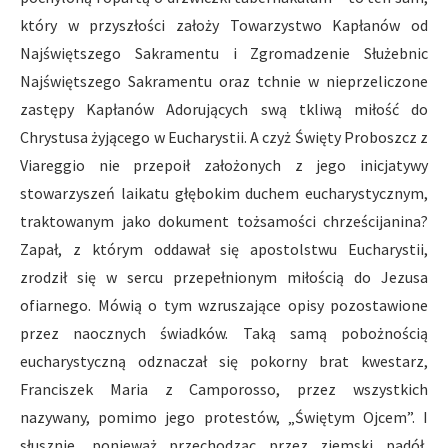
który w przyszłości założy Towarzystwo Kapłanów od
Najświętszego Sakramentu i Zgromadzenie Służebnic
Najświętszego Sakramentu oraz tchnie w nieprzeliczone
zastępy Kapłanów Adorujących swą tkliwą miłość do
Chrystusa żyjącego w Eucharystii. A czyż Święty Proboszcz z
Viareggio nie przepoił założonych z jego inicjatywy
stowarzyszeń laikatu głębokim duchem eucharystycznym,
traktowanym jako dokument tożsamości chrześcijanina?
Zapał, z którym oddawał się apostolstwu Eucharystii,
zrodził się w sercu przepełnionym miłością do Jezusa
ofiarnego. Mówią o tym wzruszające opisy pozostawione
przez naocznych świadków. Taką samą pobożnością
eucharystyczną odznaczał się pokorny brat kwestarz,
Franciszek Maria z Camporosso, przez wszystkich
nazywany, pomimo jego protestów, „Świętym Ojcem”. I
słusznie, ponieważ przechodząc przez ziemski padół,