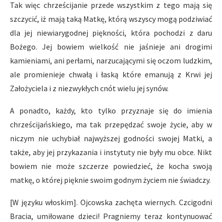
Tak więc chrześcijanie przede wszystkim z tego mają się
szczycić, iż mają taką Matkę, którą wszyscy mogą podziwiać
dla jej niewiarygodnej piękności, która pochodzi z daru
Bożego. Jej bowiem wielkość nie jaśnieje ani drogimi
kamieniami, ani perłami, narzucającymi się oczom ludzkim,
ale promienieje chwałą i łaską które emanują z Krwi jej
Założyciela i z niezwykłych cnót wielu jej synów.
A ponadto, każdy, kto tylko przyznaje się do imienia
chrześcijańskiego, ma tak przepędzać swoje życie, aby w
niczym nie uchybiał najwyższej godności swojej Matki, a
także, aby jej przykazania i instytuty nie były mu obce. Nikt
bowiem nie może szczerze powiedzieć, że kocha swoją
matkę, o której pięknie swoim godnym życiem nie świadczy.
[W języku włoskim]. Ojcowska zachęta wiernych. Czcigodni
Bracia, umiłowane dzieci! Pragniemy teraz kontynuować