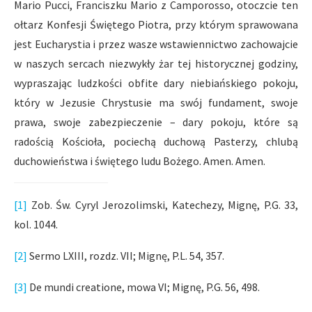
Mario Pucci, Franciszku Mario z Camporosso, otoczcie ten
ołtarz Konfesji Świętego Piotra, przy którym sprawowana
jest Eucharystia i przez wasze wstawiennictwo zachowajcie
w naszych sercach niezwykły żar tej historycznej godziny,
wypraszając ludzkości obfite dary niebiańskiego pokoju,
który w Jezusie Chrystusie ma swój fundament, swoje
prawa, swoje zabezpieczenie – dary pokoju, które są
radością Kościoła, pociechą duchową Pasterzy, chlubą
duchowieństwa i świętego ludu Bożego. Amen. Amen.
[1]
Zob. Św. Cyryl Jerozolimski, Katechezy, Mignę, P.G. 33,
kol. 1044.
[2]
Sermo LXIII, rozdz. VII; Mignę, P.L. 54, 357.
[3]
De mundi creatione, mowa VI; Mignę, P.G. 56, 498.