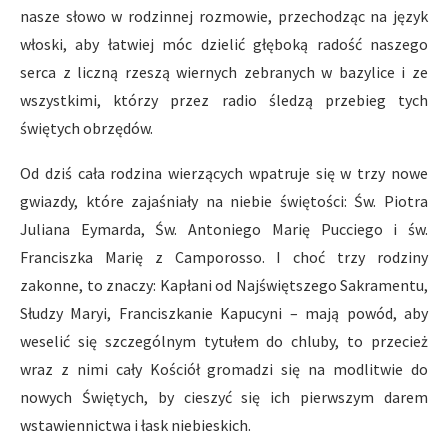
nasze słowo w rodzinnej rozmowie, przechodząc na język
włoski, aby łatwiej móc dzielić głęboką radość naszego
serca z liczną rzeszą wiernych zebranych w bazylice i ze
wszystkimi, którzy przez radio śledzą przebieg tych
świętych obrzędów.
Od dziś cała rodzina wierzących wpatruje się w trzy nowe
gwiazdy, które zajaśniały na niebie świętości: Św. Piotra
Juliana Eymarda, Św. Antoniego Marię Pucciego i św.
Franciszka Marię z Camporosso. I choć trzy rodziny
zakonne, to znaczy: Kapłani od Najświętszego Sakramentu,
Słudzy Maryi, Franciszkanie Kapucyni – mają powód, aby
weselić się szczególnym tytułem do chluby, to przecież
wraz z nimi cały Kościół gromadzi się na modlitwie do
nowych Świętych, by cieszyć się ich pierwszym darem
wstawiennictwa i łask niebieskich.