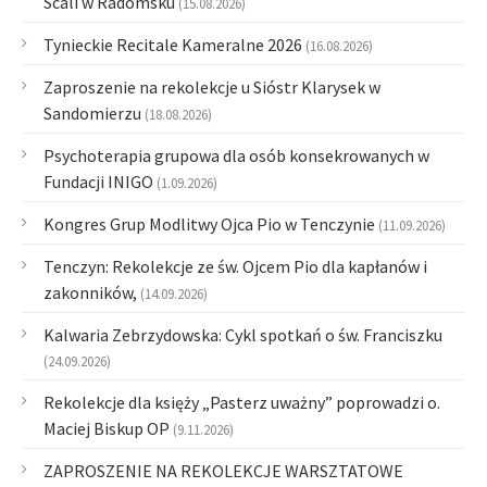
Scali w Radomsku
(15.08.2026)
Tynieckie Recitale Kameralne 2026
(16.08.2026)
Zaproszenie na rekolekcje u Sióstr Klarysek w
Sandomierzu
(18.08.2026)
Psychoterapia grupowa dla osób konsekrowanych w
Fundacji INIGO
(1.09.2026)
Kongres Grup Modlitwy Ojca Pio w Tenczynie
(11.09.2026)
Tenczyn: Rekolekcje ze św. Ojcem Pio dla kapłanów i
zakonników,
(14.09.2026)
Kalwaria Zebrzydowska: Cykl spotkań o św. Franciszku
(24.09.2026)
Rekolekcje dla księży „Pasterz uważny” poprowadzi o.
Maciej Biskup OP
(9.11.2026)
ZAPROSZENIE NA REKOLEKCJE WARSZTATOWE