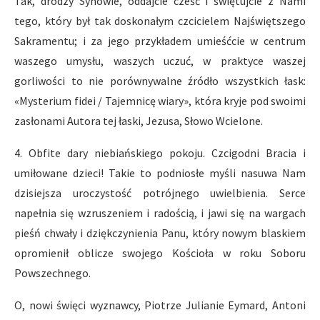
Tak, drodzy Synowie, oddajcie cześć i świętujcie z Nami
tego, który był tak doskonałym czcicielem Najświętszego
Sakramentu; i za jego przykładem umieśćcie w centrum
waszego umysłu, waszych uczuć, w praktyce waszej
gorliwości to nie porównywalne źródło wszystkich łask:
«Mysterium fidei / Tajemnicę wiary», która kryje pod swoimi
zasłonami Autora tej łaski, Jezusa, Słowo Wcielone.
4. Obfite dary niebiańskiego pokoju. Czcigodni Bracia i
umiłowane dzieci! Takie to podniosłe myśli nasuwa Nam
dzisiejsza uroczystość potrójnego uwielbienia. Serce
napełnia się wzruszeniem i radością, i jawi się na wargach
pieśń chwały i dziękczynienia Panu, który nowym blaskiem
opromienił oblicze swojego Kościoła w roku Soboru
Powszechnego.
O, nowi święci wyznawcy, Piotrze Julianie Eymard, Antoni