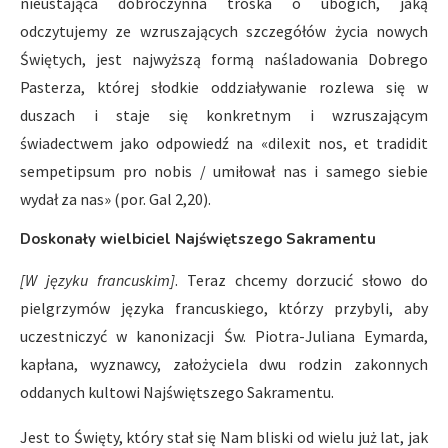
nieustająca dobroczynna troska o ubogich, jaką
odczytujemy ze wzruszających szczegółów życia nowych
Świętych, jest najwyższą formą naśladowania Dobrego
Pasterza, której słodkie oddziaływanie rozlewa się w
duszach i staje się konkretnym i wzruszającym
świadectwem jako odpowiedź na «dilexit nos, et tradidit
sempetipsum pro nobis / umiłował nas i samego siebie
wydał za nas» (por. Gal 2,20).
Doskonały wielbiciel Najświętszego Sakramentu
[W języku francuskim]
. Teraz chcemy dorzucić słowo do
pielgrzymów języka francuskiego, którzy przybyli, aby
uczestniczyć w kanonizacji Św. Piotra-Juliana Eymarda,
kapłana, wyznawcy, założyciela dwu rodzin zakonnych
oddanych kultowi Najświętszego Sakramentu.
Jest to Święty, który stał się Nam bliski od wielu już lat, jak