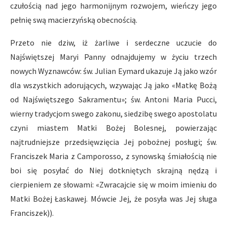
czułością nad jego harmonijnym rozwojem, wieńczy jego
pełnię swą macierzyńską obecnością.
Przeto nie dziw, iż żarliwe i serdeczne uczucie do
Najświętszej Maryi Panny odnajdujemy w życiu trzech
nowych Wyznawców: św. Julian Eymard ukazuje Ją jako wzór
dla wszystkich adorujących, wzywając Ją jako «Matkę Bożą
od Najświętszego Sakramentu»; św. Antoni Maria Pucci,
wierny tradycjom swego zakonu, siedzibę swego apostolatu
czyni miastem Matki Bożej Bolesnej, powierzając
najtrudniejsze przedsięwzięcia Jej pobożnej posługi; św.
Franciszek Maria z Camporosso, z synowską śmiałością nie
boi się posyłać do Niej dotkniętych skrajną nędzą i
cierpieniem ze słowami: «Zwracajcie się w moim imieniu do
Matki Bożej Łaskawej. Mówcie Jej, że posyła was Jej sługa
Franciszek)).