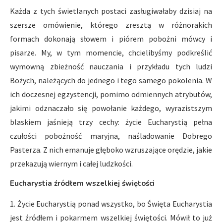
Każda z tych świetlanych postaci zasługiwałaby dzisiaj na
szersze omówienie, którego zresztą w różnorakich
formach dokonają słowem i piórem pobożni mówcy i
pisarze. My, w tym momencie, chcielibyśmy podkreślić
wymowną zbieżność nauczania i przykładu tych ludzi
Bożych, należących do jednego i tego samego pokolenia. W
ich doczesnej egzystencji, pomimo odmiennych atrybutów,
jakimi odznaczało się powołanie każdego, wyrazistszym
blaskiem jaśnieją trzy cechy: życie Eucharystią pełna
czułości pobożność maryjna, naśladowanie Dobrego
Pasterza. Z nich emanuje głęboko wzruszające orędzie, jakie
przekazują wiernym i całej ludzkości.
Eucharystia źródłem wszelkiej świętości
1. Życie Eucharystią ponad wszystko, bo Święta Eucharystia
jest źródłem i pokarmem wszelkiej świętości. Mówił to już