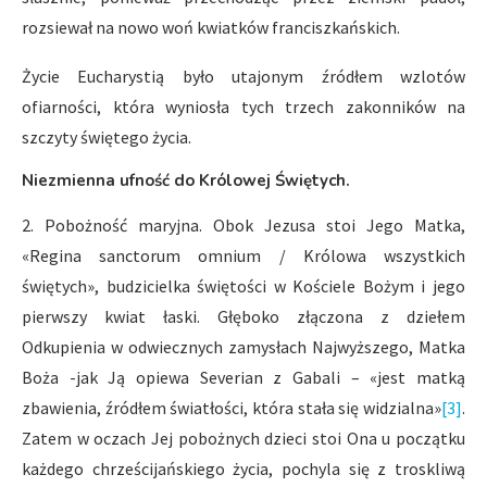
rozsiewał na nowo woń kwiatków franciszkańskich.
Życie Eucharystią było utajonym źródłem wzlotów
ofiarności, która wyniosła tych trzech zakonników na
szczyty świętego życia.
Niezmienna ufność do Królowej Świętych.
2. Pobożność maryjna. Obok Jezusa stoi Jego Matka,
«Regina sanctorum omnium / Królowa wszystkich
świętych», budzicielka świętości w Kościele Bożym i jego
pierwszy kwiat łaski. Głęboko złączona z dziełem
Odkupienia w odwiecznych zamysłach Najwyższego, Matka
Boża -jak Ją opiewa Severian z Gabali – «jest matką
zbawienia, źródłem światłości, która stała się widzialna»
[3]
.
Zatem w oczach Jej pobożnych dzieci stoi Ona u początku
każdego chrześcijańskiego życia, pochyla się z troskliwą