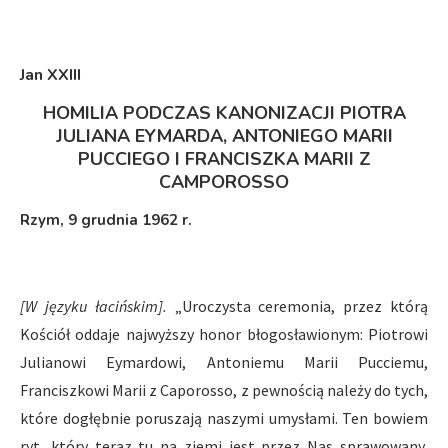
Jan XXIII
HOMILIA PODCZAS KANONIZACJI PIOTRA
JULIANA EYMARDA, ANTONIEGO MARII
PUCCIEGO I FRANCISZKA MARII Z
CAMPOROSSO
Rzym, 9 grudnia 1962 r.
[W języku łacińskim].
„Uroczysta ceremonia, przez którą
Kościół oddaje najwyższy honor błogosławionym: Piotrowi
Julianowi Eymardowi, Antoniemu Marii Pucciemu,
Franciszkowi Marii z Caporosso, z pewnością należy do tych,
które dogłębnie poruszają naszymi umysłami. Ten bowiem
ryt, który teraz tu na ziemi jest przez Nas sprawowany,