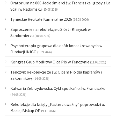
Oratorium na 800-lecie śmierci św. Franciszka i głosy z La
Scali w Radomsku
(15.08.2026)
Tynieckie Recitale Kameralne 2026
(16.08.2026)
Zaproszenie na rekolekcje u Sióstr Klarysek w
Sandomierzu
(18.08.2026)
Psychoterapia grupowa dla osób konsekrowanych w
Fundacji INIGO
(1.09.2026)
Kongres Grup Modlitwy Ojca Pio w Tenczynie
(11.09.2026)
Tenczyn: Rekolekcje ze św. Ojcem Pio dla kapłanów i
zakonników,
(14.09.2026)
Kalwaria Zebrzydowska: Cykl spotkań o św. Franciszku
(24.09.2026)
Rekolekcje dla księży „Pasterz uważny” poprowadzi o.
Maciej Biskup OP
(9.11.2026)