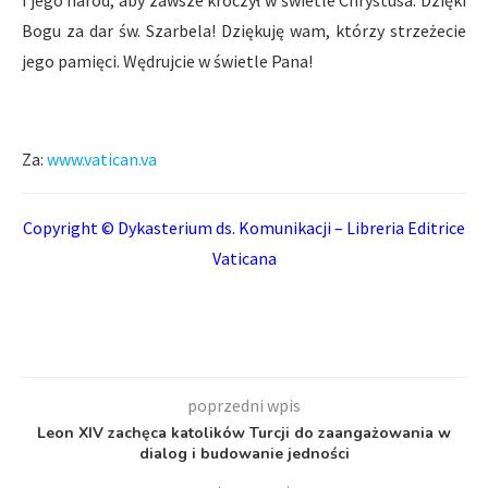
i jego naród, aby zawsze kroczył w świetle Chrystusa. Dzięki
Bogu za dar św. Szarbela! Dziękuję wam, którzy strzeżecie
jego pamięci. Wędrujcie w świetle Pana!
Za:
www.vatican.va
Copyright © Dykasterium ds. Komunikacji – Libreria Editrice
Vaticana
poprzedni wpis
Leon XIV zachęca katolików Turcji do zaangażowania w
dialog i budowanie jedności