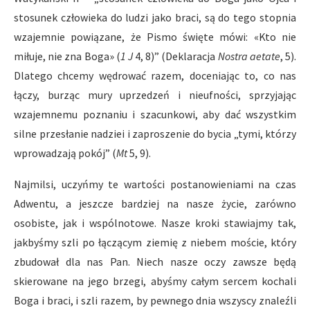
stosunek człowieka do ludzi jako braci, są do tego stopnia
wzajemnie powiązane, że Pismo święte mówi: «Kto nie
miłuje, nie zna Boga» (
1 J
4, 8)” (Deklaracja
Nostra aetate
, 5).
Dlatego chcemy wędrować razem, doceniając to, co nas
łączy, burząc mury uprzedzeń i nieufności, sprzyjając
wzajemnemu poznaniu i szacunkowi, aby dać wszystkim
silne przesłanie nadziei i zaproszenie do bycia „tymi, którzy
wprowadzają pokój” (
Mt
5, 9).
Najmilsi, uczyńmy te wartości postanowieniami na czas
Adwentu, a jeszcze bardziej na nasze życie, zarówno
osobiste, jak i wspólnotowe. Nasze kroki stawiajmy tak,
jakbyśmy szli po łączącym ziemię z niebem moście, który
zbudował dla nas Pan. Niech nasze oczy zawsze będą
skierowane na jego brzegi, abyśmy całym sercem kochali
Boga i braci, i szli razem, by pewnego dnia wszyscy znaleźli