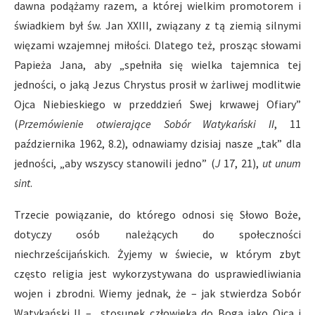
dawna podążamy razem, a której wielkim promotorem i
świadkiem był św. Jan XXIII, związany z tą ziemią silnymi
więzami wzajemnej miłości. Dlatego też, prosząc słowami
Papieża Jana, aby „spełniła się wielka tajemnica tej
jedności, o jaką Jezus Chrystus prosił w żarliwej modlitwie
Ojca Niebieskiego w przeddzień Swej krwawej Ofiary”
(
Przemówienie otwierające Sobór Watykański II
, 11
października 1962, 8.2), odnawiamy dzisiaj nasze „tak” dla
jedności, „aby wszyscy stanowili jedno” (
J
17, 21),
ut unum
sint
.
Trzecie powiązanie, do którego odnosi się Słowo Boże,
dotyczy osób należących do społeczności
niechrześcijańskich. Żyjemy w świecie, w którym zbyt
często religia jest wykorzystywana do usprawiedliwiania
wojen i zbrodni. Wiemy jednak, że – jak stwierdza Sobór
Watykański II – „stosunek człowieka do Boga jako Ojca i