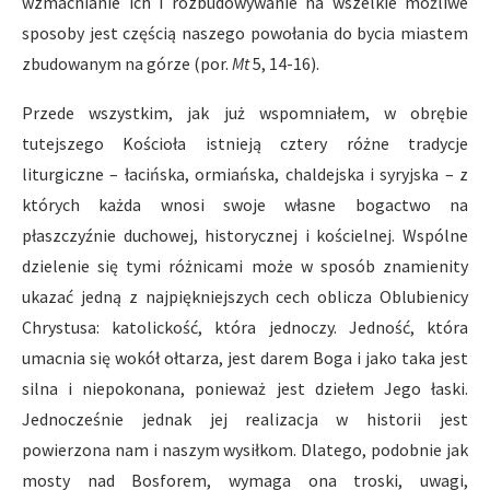
wzmacnianie ich i rozbudowywanie na wszelkie możliwe
sposoby jest częścią naszego powołania do bycia miastem
zbudowanym na górze (por.
Mt
5, 14-16).
Przede wszystkim, jak już wspomniałem, w obrębie
tutejszego Kościoła istnieją cztery różne tradycje
liturgiczne – łacińska, ormiańska, chaldejska i syryjska – z
których każda wnosi swoje własne bogactwo na
płaszczyźnie duchowej, historycznej i kościelnej. Wspólne
dzielenie się tymi różnicami może w sposób znamienity
ukazać jedną z najpiękniejszych cech oblicza Oblubienicy
Chrystusa: katolickość, która jednoczy. Jedność, która
umacnia się wokół ołtarza, jest darem Boga i jako taka jest
silna i niepokonana, ponieważ jest dziełem Jego łaski.
Jednocześnie jednak jej realizacja w historii jest
powierzona nam i naszym wysiłkom. Dlatego, podobnie jak
mosty nad Bosforem, wymaga ona troski, uwagi,