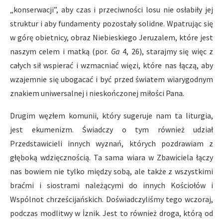
„konserwacji”, aby czas i przeciwności losu nie osłabiły jej
struktur i aby fundamenty pozostały solidne. Wpatrując się
w górę obietnicy, obraz Niebieskiego Jeruzalem, które jest
naszym celem i matką (por.
Ga
4, 26), starajmy się więc z
całych sił wspierać i wzmacniać więzi, które nas łączą, aby
wzajemnie się ubogacać i być przed światem wiarygodnym
znakiem uniwersalnej i nieskończonej miłości Pana.
Drugim węzłem komunii, który sugeruje nam ta liturgia,
jest ekumenizm. Świadczy o tym również udział
Przedstawicieli innych wyznań, których pozdrawiam z
głęboką wdzięcznością. Ta sama wiara w Zbawiciela łączy
nas bowiem nie tylko między sobą, ale także z wszystkimi
braćmi i siostrami należącymi do innych Kościołów i
Wspólnot chrześcijańskich. Doświadczyliśmy tego wczoraj,
podczas modlitwy w İznik. Jest to również droga, którą od