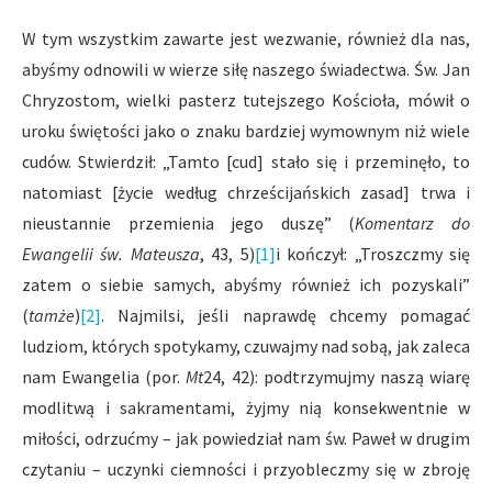
W tym wszystkim zawarte jest wezwanie, również dla nas,
abyśmy odnowili w wierze siłę naszego świadectwa. Św. Jan
Chryzostom, wielki pasterz tutejszego Kościoła, mówił o
uroku świętości jako o znaku bardziej wymownym niż wiele
cudów. Stwierdził: „Tamto [cud] stało się i przeminęło, to
natomiast [życie według chrześcijańskich zasad] trwa i
nieustannie przemienia jego duszę” (
Komentarz do
Ewangelii św. Mateusza
, 43, 5)
[1]
i kończył: „Troszczmy się
zatem o siebie samych, abyśmy również ich pozyskali”
(
tamże
)
[2]
. Najmilsi, jeśli naprawdę chcemy pomagać
ludziom, których spotykamy, czuwajmy nad sobą, jak zaleca
nam Ewangelia (por.
Mt
24, 42): podtrzymujmy naszą wiarę
modlitwą i sakramentami, żyjmy nią konsekwentnie w
miłości, odrzućmy – jak powiedział nam św. Paweł w drugim
czytaniu – uczynki ciemności i przyobleczmy się w zbroję