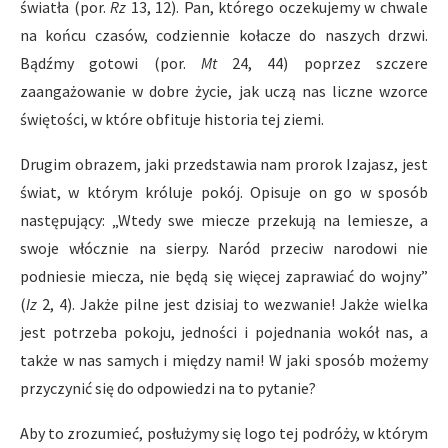
światła (por.
Rz
13, 12). Pan, którego oczekujemy w chwale
na końcu czasów, codziennie kołacze do naszych drzwi.
Bądźmy gotowi (por.
Mt
24, 44) poprzez szczere
zaangażowanie w dobre życie, jak uczą nas liczne wzorce
świętości, w które obfituje historia tej ziemi.
Drugim obrazem, jaki przedstawia nam prorok Izajasz, jest
świat, w którym króluje pokój. Opisuje on go w sposób
następujący: „Wtedy swe miecze przekują na lemiesze, a
swoje włócznie na sierpy. Naród przeciw narodowi nie
podniesie miecza, nie będą się więcej zaprawiać do wojny”
(
Iz
2, 4). Jakże pilne jest dzisiaj to wezwanie! Jakże wielka
jest potrzeba pokoju, jedności i pojednania wokół nas, a
także w nas samych i między nami! W jaki sposób możemy
przyczynić się do odpowiedzi na to pytanie?
Aby to zrozumieć, posłużymy się logo tej podróży, w którym