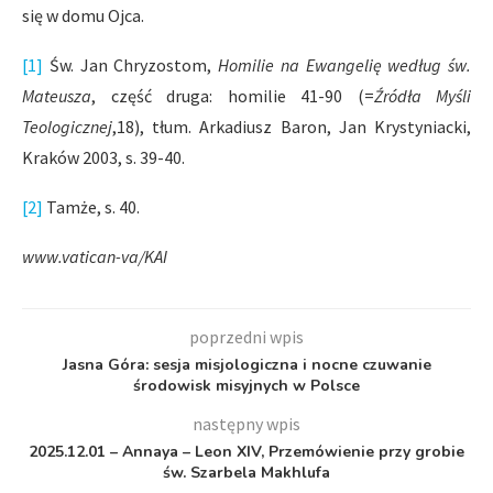
się w domu Ojca.
[1]
Św. Jan Chryzostom,
Homilie na Ewangelię według św.
Mateusza
, część druga: homilie 41-90 (=
Źródła Myśli
Teologicznej
,18), tłum. Arkadiusz Baron, Jan Krystyniacki,
Kraków 2003, s. 39-40.
[2]
Tamże, s. 40.
www.vatican-va/KAI
poprzedni wpis
Jasna Góra: sesja misjologiczna i nocne czuwanie
środowisk misyjnych w Polsce
następny wpis
2025.12.01 – Annaya – Leon XIV, Przemówienie przy grobie
św. Szarbela Makhlufa