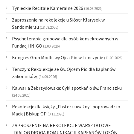
Tynieckie Recitale Kameralne 2026
(16.08.2026)
Zaproszenie na rekolekcje u Sióstr Klarysek w
Sandomierzu
(18.08.2026)
Psychoterapia grupowa dla osób konsekrowanych w
Fundacji INIGO
(1.09.2026)
Kongres Grup Modlitwy Ojca Pio w Tenczynie
(11.09.2026)
Tenczyn: Rekolekcje ze św. Ojcem Pio dla kapłanów i
zakonników,
(14.09.2026)
Kalwaria Zebrzydowska: Cykl spotkań o św. Franciszku
(24.09.2026)
Rekolekcje dla księży „Pasterz uważny” poprowadzi o.
Maciej Biskup OP
(9.11.2026)
ZAPROSZENIE NA REKOLEKCJE WARSZTATOWE
„DIALOG DROGĄ KOMUNIKACJI KAPŁANÓW I OSÓB