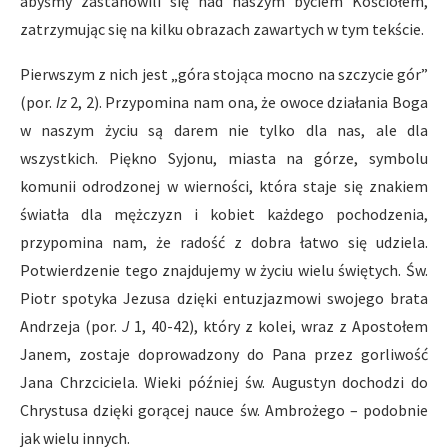
abyśmy zastanowili się nad naszym byciem Kościołem,
zatrzymując się na kilku obrazach zawartych w tym tekście.
Pierwszym z nich jest „góra stojąca mocno na szczycie gór”
(por.
Iz
2, 2). Przypomina nam ona, że owoce działania Boga
w naszym życiu są darem nie tylko dla nas, ale dla
wszystkich. Piękno Syjonu, miasta na górze, symbolu
komunii odrodzonej w wierności, która staje się znakiem
światła dla mężczyzn i kobiet każdego pochodzenia,
przypomina nam, że radość z dobra łatwo się udziela.
Potwierdzenie tego znajdujemy w życiu wielu świętych. Św.
Piotr spotyka Jezusa dzięki entuzjazmowi swojego brata
Andrzeja (por.
J
1, 40-42), który z kolei, wraz z Apostołem
Janem, zostaje doprowadzony do Pana przez gorliwość
Jana Chrzciciela. Wieki później św. Augustyn dochodzi do
Chrystusa dzięki gorącej nauce św. Ambrożego – podobnie
jak wielu innych.