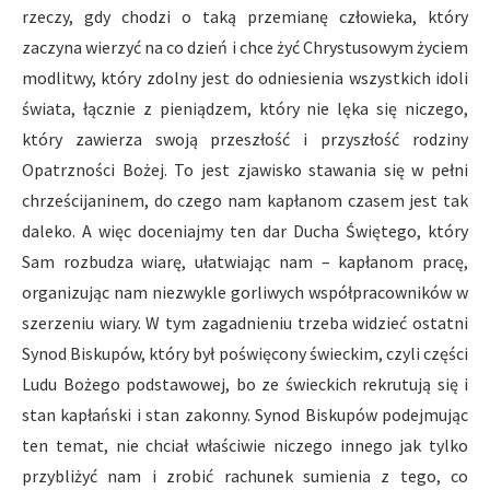
rzeczy, gdy chodzi o taką przemianę człowieka, który
zaczyna wierzyć na co dzień i chce żyć Chrystusowym życiem
modlitwy, który zdolny jest do odniesienia wszystkich idoli
świata, łącznie z pieniądzem, który nie lęka się niczego,
który zawierza swoją przeszłość i przyszłość rodziny
Opatrzności Bożej. To jest zjawisko stawania się w pełni
chrześcijaninem, do czego nam kapłanom czasem jest tak
daleko. A więc doceniajmy ten dar Ducha Świętego, który
Sam rozbudza wiarę, ułatwiając nam – kapłanom pracę,
organizując nam niezwykle gorliwych współpracowników w
szerzeniu wiary. W tym zagadnieniu trzeba widzieć ostatni
Synod Biskupów, który był poświęcony świeckim, czyli części
Ludu Bożego podstawowej, bo ze świeckich rekrutują się i
stan kapłański i stan zakonny. Synod Biskupów podejmując
ten temat, nie chciał właściwie niczego innego jak tylko
przybliżyć nam i zrobić rachunek sumienia z tego, co