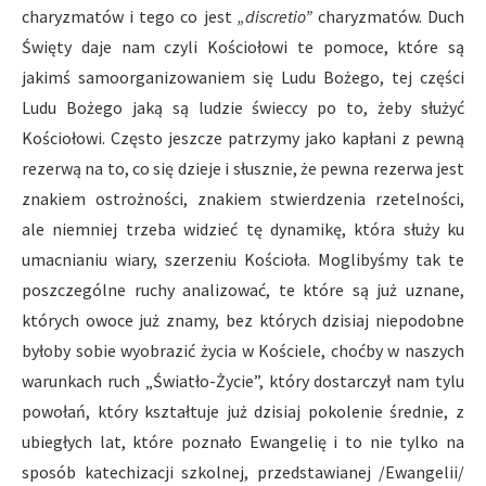
charyzmatów i tego co jest
„discretio”
charyzmatów. Duch
Święty daje nam czyli Kościołowi te pomoce, które są
jakimś samoorganizowaniem się Ludu Bożego, tej części
Ludu Bożego jaką są ludzie świeccy po to, żeby służyć
Kościołowi. Często jeszcze patrzymy jako kapłani z pewną
rezerwą na to, co się dzieje i słusznie, że pewna rezerwa jest
znakiem ostrożności, znakiem stwierdzenia rzetelności,
ale niemniej trzeba widzieć tę dynamikę, która służy ku
umacnianiu wiary, szerzeniu Kościoła. Moglibyśmy tak te
poszczególne ruchy analizować, te które są już uznane,
których owoce już znamy, bez których dzisiaj niepodobne
byłoby sobie wyobrazić życia w Kościele, choćby w naszych
warunkach ruch „Światło-Życie”, który dostarczył nam tylu
powołań, który kształtuje już dzisiaj pokolenie średnie, z
ubiegłych lat, które poznało Ewangelię i to nie tylko na
sposób katechizacji szkolnej, przedstawianej /Ewangelii/