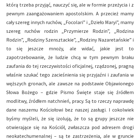
którą trzeba przyjąć, nauczyć się, ale w formie przeżycia i z
pewnym zaangażowaniem apostolskim. A przecież mamy
cały szereg innych ruchów, „Focolari” i „Dzieło Maryi”, mamy
szereg ruchów rodzin „Przymierze Rodzin”, „Rodzina
Rodzin”, „Rodziny Szensztackie”, „Rodziny Nazaretańskie” i
to się jeszcze mnoży, ale widać, jakie jest to
zapotrzebowanie, że ludzie chcą w tym pewnym braku
zaufania do tej rzeczywistości oficjalnej, rządzonej, pragną
właśnie szukać tego zacieśnienia się przyjaźni i zaufania w
węższych gronach, ale zawsze na podstawie Objawionego
Słowa Bożego – gdzie Pismo Święte staje się źródłem
modlitwy, źródłem natchnień, pracy. Są to rzeczy naprawdę
dane naszemu Kościołowi bez naszej zasługi. I cokolwiek
byśmy myśleli, że się izolują, że to są grupy jeszcze nie
otwierające się na Kościół, zwłaszcza pod adresem drogi
neokatechumenalnej – są te zastrzeżenia, ale w gruncie