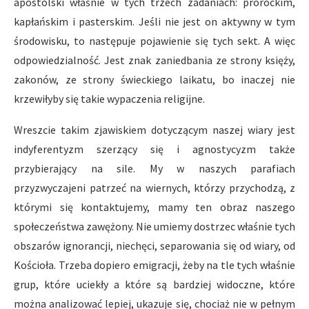
apostolski właśnie w tych trzech zadaniach: prorockim,
kapłańskim i pasterskim. Jeśli nie jest on aktywny w tym
środowisku, to następuje pojawienie się tych sekt. A więc
odpowiedzialność. Jest znak zaniedbania ze strony księży,
zakonów, ze strony świeckiego laikatu, bo inaczej nie
krzewiłyby się takie wypaczenia religijne.
Wreszcie takim zjawiskiem dotyczącym naszej wiary jest
indyferentyzm szerzący się i agnostycyzm także
przybierający na sile. My w naszych parafiach
przyzwyczajeni patrzeć na wiernych, którzy przychodzą, z
którymi się kontaktujemy, mamy ten obraz naszego
społeczeństwa zawężony. Nie umiemy dostrzec właśnie tych
obszarów ignorancji, niechęci, separowania się od wiary, od
Kościoła. Trzeba dopiero emigracji, żeby na tle tych właśnie
grup, które uciekły a które są bardziej widoczne, które
można analizować lepiej, ukazuje się, chociaż nie w pełnym