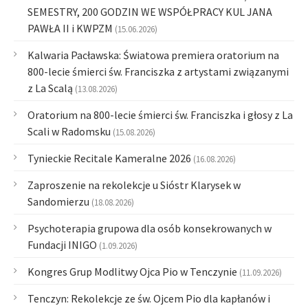
SEMESTRY, 200 GODZIN WE WSPÓŁPRACY KUL JANA
PAWŁA II i KWPZM
(15.06.2026)
Kalwaria Pacławska: Światowa premiera oratorium na
800-lecie śmierci św. Franciszka z artystami związanymi
z La Scalą
(13.08.2026)
Oratorium na 800-lecie śmierci św. Franciszka i głosy z La
Scali w Radomsku
(15.08.2026)
Tynieckie Recitale Kameralne 2026
(16.08.2026)
Zaproszenie na rekolekcje u Sióstr Klarysek w
Sandomierzu
(18.08.2026)
Psychoterapia grupowa dla osób konsekrowanych w
Fundacji INIGO
(1.09.2026)
Kongres Grup Modlitwy Ojca Pio w Tenczynie
(11.09.2026)
Tenczyn: Rekolekcje ze św. Ojcem Pio dla kapłanów i