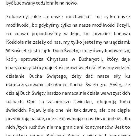
być budowany codziennie na nowo.
Zobaczmy, jakie są nasze możliwości i nie tylko nasze
możliwości, bo gdybyśmy tylko na nasze możliwości liczyli,
to znowu popadlibyśmy w błąd, bo przecież budowa
Kościoła nie zależy od nas, my tylko jesteśmy narzędziami.
W Kościele jest ciągle Duch Święty, ten główny budowniczy,
który sprowadza Chrystusa w Eucharystii, który daje
charyzmaty, który daje Kościołowi świętość. Musimy widzieć
działanie Ducha Świętego, żeby dać nasze siły ku
ukonkretyzowaniu działania Ducha Świętego. Myślę, że
dzisiaj Duch Święty bardzo namacalnie działa we wszystkich
ruchach. One są zasadniczo świeckie, obejmują ludzi
świeckich. Pojawiły się one nie tak dawno, ale one ciągle
przybierają na sile, one się ujawniają u nas. Gdzie indziej, dla
nich /tych ruchów/ nie ma granic ani kontynentów. Jest to
bogactwo całego Kościoła. Wiele z nich jest naprawdę