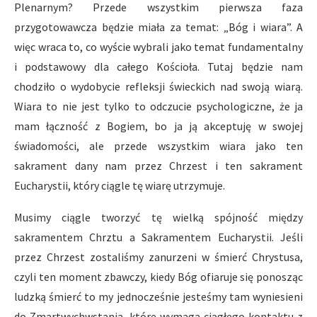
Plenarnym? Przede wszystkim pierwsza faza
przygotowawcza będzie miała za temat: „Bóg i wiara”. A
więc wraca to, co wyście wybrali jako temat fundamentalny
i podstawowy dla całego Kościoła. Tutaj będzie nam
chodziło o wydobycie refleksji świeckich nad swoją wiarą.
Wiara to nie jest tylko to odczucie psychologiczne, że ja
mam łączność z Bogiem, bo ja ją akceptuję w swojej
świadomości, ale przede wszystkim wiara jako ten
sakrament dany nam przez Chrzest i ten sakrament
Eucharystii, który ciągle tę wiarę utrzymuje.
Musimy ciągle tworzyć tę wielką spójność między
sakramentem Chrztu a Sakramentem Eucharystii. Jeśli
przez Chrzest zostaliśmy zanurzeni w śmierć Chrystusa,
czyli ten moment zbawczy, kiedy Bóg ofiaruje się ponosząc
ludzką śmierć to my jednocześnie jesteśmy tam wyniesieni
do Zmartwychwstania, które wymaga ciągłego kontaktu z