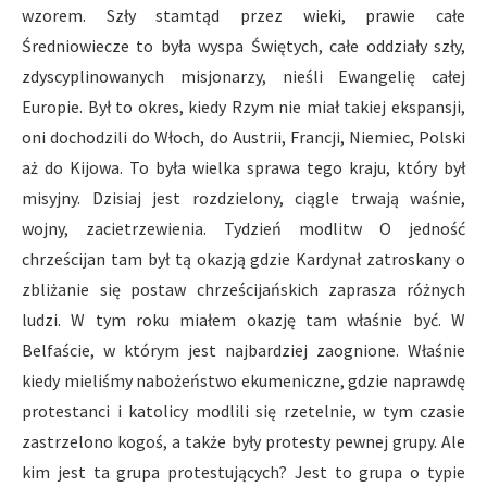
wzorem. Szły stamtąd przez wieki, prawie całe
Średniowiecze to była wyspa Świętych, całe oddziały szły,
zdyscyplinowanych misjonarzy, nieśli Ewangelię całej
Europie. Był to okres, kiedy Rzym nie miał takiej ekspansji,
oni dochodzili do Włoch, do Austrii, Francji, Niemiec, Polski
aż do Kijowa. To była wielka sprawa tego kraju, który był
misyjny. Dzisiaj jest rozdzielony, ciągle trwają waśnie,
wojny, zacietrzewienia. Tydzień modlitw O jedność
chrześcijan tam był tą okazją gdzie Kardynał zatroskany o
zbliżanie się postaw chrześcijańskich zaprasza różnych
ludzi. W tym roku miałem okazję tam właśnie być. W
Belfaście, w którym jest najbardziej zaognione. Właśnie
kiedy mieliśmy nabożeństwo ekumeniczne, gdzie naprawdę
protestanci i katolicy modlili się rzetelnie, w tym czasie
zastrzelono kogoś, a także były protesty pewnej grupy. Ale
kim jest ta grupa protestujących? Jest to grupa o typie