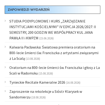
ZAPOWIEDZI WYDARZEŃ
STUDIA PODYPLOMOWE I KURS „ZARZĄDZANIE
INSTYTUCJAMI KOŚCIELNYMI” IV EDYCJA 2026/2027: II
SEMESTRY, 200 GODZIN WE WSPÓŁPRACY KUL JANA
PAWŁA II i KWPZM
(15.06.2026)
Kalwaria Pacławska: Światowa premiera oratorium na
800-lecie śmierci św. Franciszka z artystami związanymi
z La Scalą
(13.08.2026)
Oratorium na 800-lecie śmierci św. Franciszka i głosy z La
Scali w Radomsku
(15.08.2026)
Tynieckie Recitale Kameralne 2026
(16.08.2026)
Zaproszenie na rekolekcje u Sióstr Klarysek w
Sandomierzu
(18.08.2026)