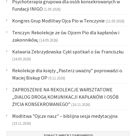
Psychoterapia grupowa dla osób konsekrowanych w
Fundacji INIGO
(1.09.2026)
Kongres Grup Modlitwy Ojca Pio w Tenczynie
(11.09.2026)
Tenczyn: Rekolekcje ze św. Ojcem Pio dla kapłanów i
zakonników,
(14.09.2026)
Kalwaria Zebrzydowska: Cykl spotkań o św. Franciszku
(24.09.2026)
Rekolekcje dla księży „Pasterz uważny” poprowadzi o.
Maciej Biskup OP
(9.11.2026)
ZAPROSZENIE NA REKOLEKCJE WARSZTATOWE
„DIALOG DROGĄ KOMUNIKACJI KAPŁANÓW I OSÓB
ŻYCIA KONSEKROWANEGO”
(16.11.2026)
Modlitwa "Ojcze nasz" – biblijna sesja medytacyjna
(19.11.2026)
ZOBACZ WIĘCEJ ZAPOWIEDZI