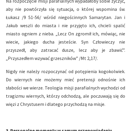
Na rozpoczęcie misji parafialnych wypadałoby sobie życzyć,
aby nie powtórzyła się sytuacja, o której wspomina św.
Łukasz /9 51-56/ wśród niegościnnych Samarytan. Jan i
Jakub weszli do miasta i nie przyjęto ich, chcieli spalić
miasto ogniem z nieba. „Lecz On zgromił ich, mówiąc, nie
wiecie, jakiego ducha jesteście. Syn Człowieczy nie
przyszedł, aby zatracać dusze, lecz aby je zbawić”.
„Przyszedłem wzywać grzeszników” /Mt 2,17/.
Nigdy nie należy rozpoczynać od potępienia kogokolwiek.
Do wiernych nie możemy mieć pretensji odnośnie ich
słabości we wierze. Teologia misji parafialnych wychodzi od
tragizmu wiernych, którzy odchodzą, ale poczuwają się do
więzi z Chrystusem i dlatego przychodzą na misje.
3. Personalne momenty w samym przepowiadaniu