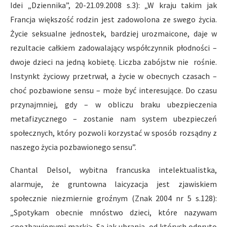
Idei „Dziennika”, 20-21.09.2008 s.3): „W kraju takim jak
Francja większość rodzin jest zadowolona ze swego życia.
Życie seksualne jednostek, bardziej urozmaicone, daje w
rezultacie całkiem zadowalający współczynnik płodności –
dwoje dzieci na jedną kobietę. Liczba zabójstw nie rośnie.
Instynkt życiowy przetrwał, a życie w obecnych czasach –
choć pozbawione sensu – może być interesujące. Do czasu
przynajmniej, gdy – w obliczu braku ubezpieczenia
metafizycznego – zostanie nam system ubezpieczeń
społecznych, który pozwoli korzystać w sposób rozsądny z
naszego życia pozbawionego sensu”.
Chantal Delsol, wybitna francuska intelektualistka,
alarmuje, że gruntowna laicyzacja jest zjawiskiem
społecznie niezmiernie groźnym (Znak 2004 nr 5 s.128):
„Spotykam obecnie mnóstwo dzieci, które nazywam
<pozbawionymi marki>. Są jak ubrania, od których odpruto