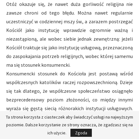
Otóż okazuje się, że nawet duża gorliwość religijna nie
zawsze chroni od tego błędu. Można nawet regularnie
uczestniczyć w codziennej mszy św., a zarazem postrzegać
Kościół jako instytucję wprawdzie ogromnie ważną i
niezastąpioną, ale wobec siebie jednak zewnętrzną: jeżeli
Kościół traktuje się jako instytucję usługową, przeznaczoną
do zaspokajania potrzeb religijnych, wobec której samemu
ma się stosunek konsumencki.
Konsumencki stosunek do Kościoła jest postawą wśród
współczesnych katolików raczej rozpowszechnioną. Dzieje
się tak dlatego, że współczesne społeczeństwo osiągnęło
bezprecedensowy poziom złożoności, co między innymi
wyraża się gęstą siecią różnorakich instytucji usługowych.
Pokusa patrzenia na Kościół jako na jedną z instytucji
Ta strona korzysta z ciasteczek aby świadczyć usługi na najwyższym
poziomie. Dalsze korzystanie ze strony oznacza, że zgadzasz się na
usługowych, nastawiającą się mianowicie na zaspokajanie
ich użycie.
Zgoda
potrzeb duchowych, stała się w tej sytuacji czymś