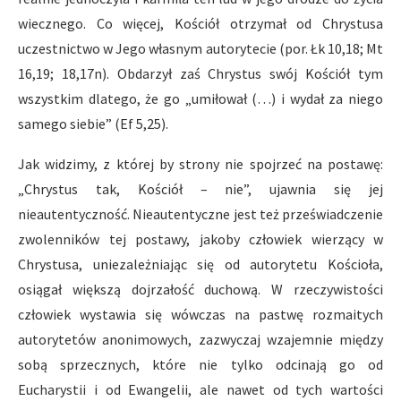
wiecznego. Co więcej, Kościół otrzymał od Chrystusa
uczestnictwo w Jego własnym autorytecie (por. Łk 10,18; Mt
16,19; 18,17n). Obdarzył zaś Chrystus swój Kościół tym
wszystkim dlatego, że go „umiłował (…) i wydał za niego
samego siebie” (Ef 5,25).
Jak widzimy, z której by strony nie spojrzeć na postawę:
„Chrystus tak, Kościół – nie”, ujawnia się jej
nieautentyczność. Nieautentyczne jest też przeświadczenie
zwolenników tej postawy, jakoby człowiek wierzący w
Chrystusa, uniezależniając się od autorytetu Kościoła,
osiągał większą dojrzałość duchową. W rzeczywistości
człowiek wystawia się wówczas na pastwę rozmaitych
autorytetów anonimowych, zazwyczaj wzajemnie między
sobą sprzecznych, które nie tylko odcinają go od
Eucharystii i od Ewangelii, ale nawet od tych wartości