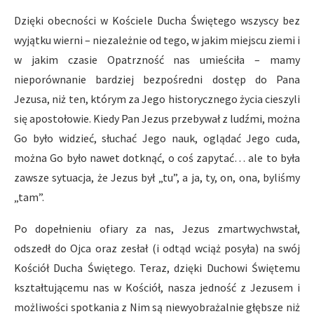
Dzięki obecności w Kościele Ducha Świętego wszyscy bez
wyjątku wierni – niezależnie od tego, w jakim miejscu ziemi i
w jakim czasie Opatrzność nas umieściła – mamy
nieporównanie bardziej bezpośredni dostęp do Pana
Jezusa, niż ten, którym za Jego historycznego życia cieszyli
się apostołowie. Kiedy Pan Jezus przebywał z ludźmi, można
Go było widzieć, słuchać Jego nauk, oglądać Jego cuda,
można Go było nawet dotknąć, o coś zapytać… ale to była
zawsze sytuacja, że Jezus był „tu”, a ja, ty, on, ona, byliśmy
„tam”.
Po dopełnieniu ofiary za nas, Jezus zmartwychwstał,
odszedł do Ojca oraz zesłał (i odtąd wciąż posyła) na swój
Kościół Ducha Świętego. Teraz, dzięki Duchowi Świętemu
kształtującemu nas w Kościół, nasza jedność z Jezusem i
możliwości spotkania z Nim są niewyobrażalnie głębsze niż