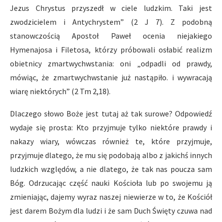
Jezus Chrystus przyszedł w ciele ludzkim. Taki jest
zwodzicielem i Antychrystem” (2 J 7). Z podobną
stanowczością Apostoł Paweł ocenia niejakiego
Hymenajosa i Filetosa, którzy próbowali osłabić realizm
obietnicy zmartwychwstania: oni „odpadli od prawdy,
mówiąc, że zmartwychwstanie już nastąpiło. i wywracają
wiarę niektórych” (2 Tm 2,18).
Dlaczego słowo Boże jest tutaj aż tak surowe? Odpowiedź
wydaje się prosta: Kto przyjmuje tylko niektóre prawdy i
nakazy wiary, wówczas również te, które przyjmuje,
przyjmuje dlatego, że mu się podobają albo z jakichś innych
ludzkich względów, a nie dlatego, że tak nas poucza sam
Bóg. Odrzucając część nauki Kościoła lub po swojemu ją
zmieniając, dajemy wyraz naszej niewierze w to, że Kościół
jest darem Bożym dla ludzi i że sam Duch Święty czuwa nad