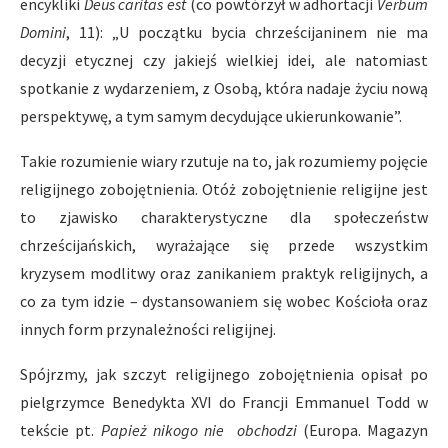
encykliki
Deus caritas est
(co powtórzył w adhortacji
Verbum
Domini
, 11): „U początku bycia chrześcijaninem nie ma
decyzji etycznej czy jakiejś wielkiej idei, ale natomiast
spotkanie z wydarzeniem, z Osobą, która nadaje życiu nową
perspektywę, a tym samym decydujące ukierunkowanie”.
Takie rozumienie wiary rzutuje na to, jak rozumiemy pojęcie
religijnego zobojętnienia. Otóż zobojętnienie religijne jest
to zjawisko charakterystyczne dla społeczeństw
chrześcijańskich, wyrażające się przede wszystkim
kryzysem modlitwy oraz zanikaniem praktyk religijnych, a
co za tym idzie – dystansowaniem się wobec Kościoła oraz
innych form przynależności religijnej.
Spójrzmy, jak szczyt religijnego zobojętnienia opisał po
pielgrzymce Benedykta XVI do Francji Emmanuel Todd w
tekście pt.
Papież nikogo nie obchodzi
(Europa. Magazyn