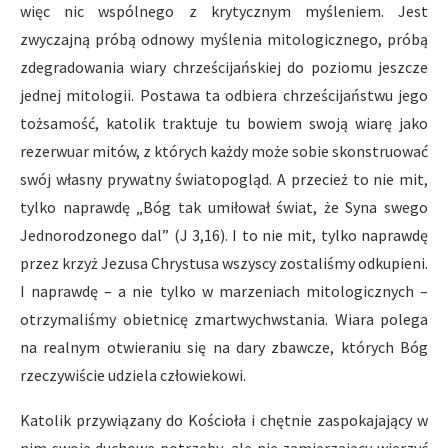
więc nic wspólnego z krytycznym myśleniem. Jest
zwyczajną próbą odnowy myślenia mitologicznego, próbą
zdegradowania wiary chrześcijańskiej do poziomu jeszcze
jednej mitologii. Postawa ta odbiera chrześcijaństwu jego
tożsamość, katolik traktuje tu bowiem swoją wiarę jako
rezerwuar mitów, z których każdy może sobie skonstruować
swój własny prywatny światopogląd. A przecież to nie mit,
tylko naprawdę „Bóg tak umiłował świat, że Syna swego
Jednorodzonego dal” (J 3,16). I to nie mit, tylko naprawdę
przez krzyż Jezusa Chrystusa wszyscy zostaliśmy odkupieni.
I naprawdę – a nie tylko w marzeniach mitologicznych –
otrzymaliśmy obietnicę zmartwychwstania. Wiara polega
na realnym otwieraniu się na dary zbawcze, których Bóg
rzeczywiście udziela człowiekowi.
Katolik przywiązany do Kościoła i chętnie zaspokajający w