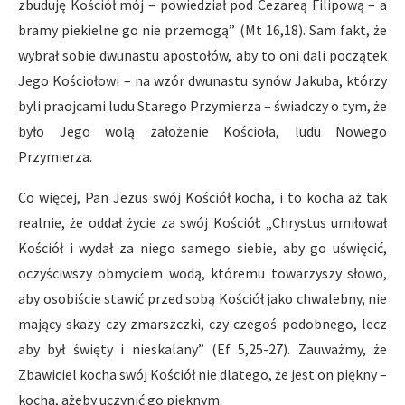
zbuduję Kościół mój – powiedział pod Cezareą Filipową – a
bramy piekielne go nie przemogą” (Mt 16,18). Sam fakt, że
wybrał sobie dwunastu apostołów, aby to oni dali początek
Jego Kościołowi – na wzór dwunastu synów Jakuba, którzy
byli praojcami ludu Starego Przymierza – świadczy o tym, że
było Jego wolą założenie Kościoła, ludu Nowego
Przymierza.
Co więcej, Pan Jezus swój Kościół kocha, i to kocha aż tak
realnie, że oddał życie za swój Kościół: „Chrystus umiłował
Kościół i wydał za niego samego siebie, aby go uświęcić,
oczyściwszy obmyciem wodą, któremu towarzyszy słowo,
aby osobiście stawić przed sobą Kościół jako chwalebny, nie
mający skazy czy zmarszczki, czy czegoś podobnego, lecz
aby był święty i nieskalany” (Ef 5,25-27). Zauważmy, że
Zbawiciel kocha swój Kościół nie dlatego, że jest on piękny –
kocha, ażeby uczynić go pięknym.