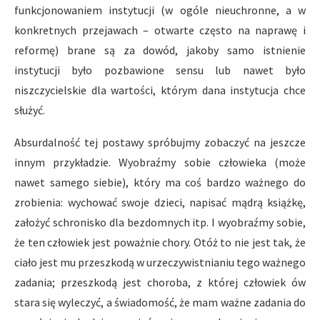
funkcjonowaniem instytucji (w ogóle nieuchronne, a w
konkretnych przejawach – otwarte często na naprawę i
reformę) brane są za dowód, jakoby samo istnienie
instytucji było pozbawione sensu lub nawet było
niszczycielskie dla wartości, którym dana instytucja chce
służyć.
Absurdalność tej postawy spróbujmy zobaczyć na jeszcze
innym przykładzie. Wyobraźmy sobie człowieka (może
nawet samego siebie), który ma coś bardzo ważnego do
zrobienia: wychować swoje dzieci, napisać mądrą książkę,
założyć schronisko dla bezdomnych itp. I wyobraźmy sobie,
że ten człowiek jest poważnie chory. Otóż to nie jest tak, że
ciało jest mu przeszkodą w urzeczywistnianiu tego ważnego
zadania; przeszkodą jest choroba, z której człowiek ów
stara się wyleczyć, a świadomość, że mam ważne zadania do