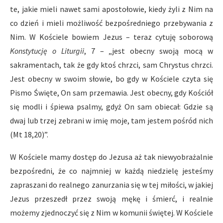
te, jakie mieli nawet sami apostołowie, kiedy żyli z Nim na
co dzień i mieli możliwość bezpośredniego przebywania z
Nim. W Kościele bowiem Jezus – teraz cytuję soborową
Konstytucję o Liturgii
, 7 – „jest obecny swoją mocą w
sakramentach, tak że gdy ktoś chrzci, sam Chrystus chrzci.
Jest obecny w swoim słowie, bo gdy w Kościele czyta się
Pismo Święte, On sam przemawia. Jest obecny, gdy Kościół
się modli i śpiewa psalmy, gdyż On sam obiecał: Gdzie są
dwaj lub trzej zebrani w imię moje, tam jestem pośród nich
(Mt 18,20)”.
W Kościele mamy dostęp do Jezusa aż tak niewyobrażalnie
bezpośredni, że co najmniej w każdą niedzielę jesteśmy
zapraszani do realnego zanurzania się w tej miłości, w jakiej
Jezus przeszedł przez swoją mękę i śmierć, i realnie
możemy zjednoczyć się z Nim w komunii świętej. W Kościele