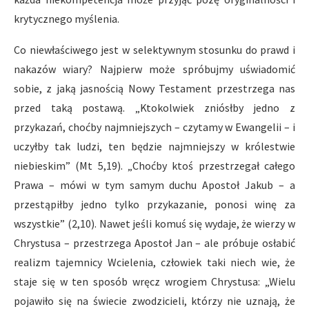
krytycznego myślenia.
Co niewłaściwego jest w selektywnym stosunku do prawd i
nakazów wiary? Najpierw może spróbujmy uświadomić
sobie, z jaką jasnością Nowy Testament przestrzega nas
przed taką postawą. „Ktokolwiek zniósłby jedno z
przykazań, choćby najmniejszych – czytamy w Ewangelii – i
uczyłby tak ludzi, ten będzie najmniejszy w królestwie
niebieskim” (Mt 5,19). „Choćby ktoś przestrzegał całego
Prawa – mówi w tym samym duchu Apostoł Jakub – a
przestąpiłby jedno tylko przykazanie, ponosi winę za
wszystkie” (2,10). Nawet jeśli komuś się wydaje, że wierzy w
Chrystusa – przestrzega Apostoł Jan – ale próbuje osłabić
realizm tajemnicy Wcielenia, człowiek taki niech wie, że
staje się w ten sposób wręcz wrogiem Chrystusa: „Wielu
pojawiło się na świecie zwodzicieli, którzy nie uznają, że