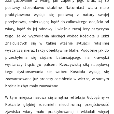
zaangażowanie w wiarę, jak zupełny jego brak, są to
postawy stosunkowo stabilne. Natomiast wiara mało
praktykowana wydaje się postawą z natury swojej
przejściową, zmierzającą bądź do całkowitego odejścia od
wiary, bądź do jej odnowy. I właśnie tutaj leży przyczyna
tego, że do wyzwolenia niechęci wobec Kościoła u ludzi
znajdujących się w takiej właśnie sytuacji religijnej
wystarczą nieraz fakty obiektywnie błahe. Podobnie jak do
przechylenia się ciężaru balansującego na krawędzi
wystarczy trącić go palcem. Rzeczywistą siłą napędową
tego dystansowania się wobec Kościoła wydają się
zaawansowane już procesy osłabienia w wierze, w samym
Kościele zbyt mało zauważane.
W tym miejscu nasuwa się smętna refleksja. Gdybyśmy w
Kościele głębiej rozumieli nieuchronną przejściowość
zjawiska wiary mało praktykowanej i wkładali więcej