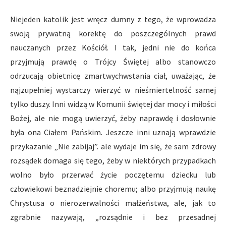
Niejeden katolik jest wręcz dumny z tego, że wprowadza
swoją prywatną korektę do poszczególnych prawd
nauczanych przez Kościół. I tak, jedni nie do końca
przyjmują prawdę o Trójcy Świętej albo stanowczo
odrzucają obietnicę zmartwychwstania ciał, uważając, że
nąjzupełniej wystarczy wierzyć w nieśmiertelność samej
tylko duszy. Inni widzą w Komunii świętej dar mocy i miłości
Bożej, ale nie mogą uwierzyć, żeby naprawdę i dosłownie
była ona Ciałem Pańskim. Jeszcze inni uznają wprawdzie
przykazanie „Nie zabijaj”. ale wydaje im się, że sam zdrowy
rozsądek domaga się tego, żeby w niektórych przypadkach
wolno było przerwać życie poczętemu dziecku lub
człowiekowi beznadziejnie choremu; albo przyjmują naukę
Chrystusa o nierozerwalności małżeństwa, ale, jak to
zgrabnie nazywają, „rozsądnie i bez przesadnej