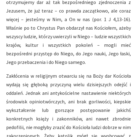
otrzymujemy dar aż tak bezpośredniego zjednoczenia z
Jezusem, że już teraz – co prawda zaczątkowo, ale coraz
więcej – jesteśmy w Nim, a On w nas (por. 1 J 4,13-16).
Właśnie po to Chrystus Pan obdarzył nas Kościołem, ażeby
wszyscy ludzie, którzy uwierzyli w Niego – ludzie wszystkich
krajów, kultur i wszystkich pokoleń – mogli mieć
bezpośredni przystęp do Niego, do Jego nauki, Jego łaski,
Jego przebaczenia i do Niego samego.
Zakłócenia w religijnym otwarciu się na Boży dar Kościoła
wydają się głęboką przyczyną wielu dzisiejszych odejść i
oddaleń. Jednak ani antykościelne nastawienie niektórych
środowisk opiniotwórczych, ani brak gorliwości, kiepskie
wykształcenie lub gorszące postępowanie jakichś
konkretnych księży i zakonników, ani nawet zbrodnie
pedofilii, nie mogłyby zrazić do Kościoła ludzi dobrze w nim
zakorzenionych. Żeby katolik mógł się wyobcować z