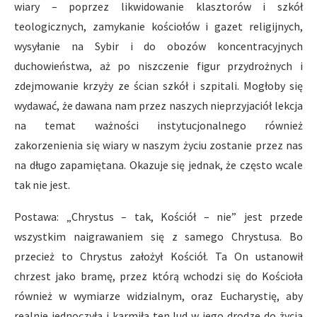
wiary – poprzez likwidowanie klasztorów i szkół
teologicznych, zamykanie kościołów i gazet religijnych,
wysyłanie na Sybir i do obozów koncentracyjnych
duchowieństwa, aż po niszczenie figur przydrożnych i
zdejmowanie krzyży ze ścian szkół i szpitali. Mogłoby się
wydawać, że dawana nam przez naszych nieprzyjaciół lekcja
na temat ważności instytucjonalnego również
zakorzenienia się wiary w naszym życiu zostanie przez nas
na długo zapamiętana. Okazuje się jednak, że często wcale
tak nie jest.
Postawa: „Chrystus – tak, Kościół – nie” jest przede
wszystkim naigrawaniem się z samego Chrystusa. Bo
przecież to Chrystus założył Kościół. Ta On ustanowił
chrzest jako bramę, przez którą wchodzi się do Kościoła
również w wymiarze widzialnym, oraz Eucharystię, aby
realnie jednoczyła i karmiła ten lud w jego drodze do życia