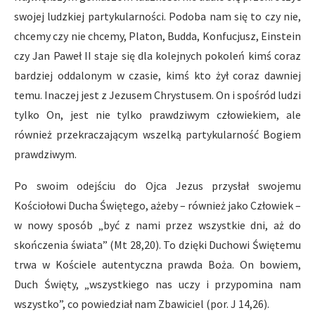
swojej ludzkiej partykularności. Podoba nam się to czy nie,
chcemy czy nie chcemy, Platon, Budda, Konfucjusz, Einstein
czy Jan Paweł II staje się dla kolejnych pokoleń kimś coraz
bardziej oddalonym w czasie, kimś kto żył coraz dawniej
temu. Inaczej jest z Jezusem Chrystusem. On i spośród ludzi
tylko On, jest nie tylko prawdziwym człowiekiem, ale
również przekraczającym wszelką partykularność Bogiem
prawdziwym.
Po swoim odejściu do Ojca Jezus przysłał swojemu
Kościołowi Ducha Świętego, ażeby – również jako Człowiek –
w nowy sposób „być z nami przez wszystkie dni, aż do
skończenia świata” (Mt 28,20). To dzięki Duchowi Świętemu
trwa w Kościele autentyczna prawda Boża. On bowiem,
Duch Święty, „wszystkiego nas uczy i przypomina nam
wszystko”, co powiedział nam Zbawiciel (por. J 14,26).