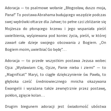
Adoracja — to psalmowe wołanie „Błogosław, duszo moja,
Pana!” To postawa Abrahama budującego wszędzie podczas
swej wędrówki ołtarze dla Jahwe; to pełne czci zbliżanie się
Mojżesza do płonącego krzewu i jego wspaniała pieśń
uwielbienia, wyśpiewana pod koniec życia, pieśń, w której
zawarł całe dzieje swojego obcowania z Bogiem. „On
Bogiem moim, uwielbiać Go będę”…
Adoracja — to przede wszystkim postawa Jezusa wobec
Ojca: „Wysławiam Cię, Ojcze, Panie nieba i ziemi” — to
„Magnificat” Maryi, to ciągłe dziękczynienie św. Pawła, to
głęboka cześć średniowiecznego mnicha okazywana
Ewangelii i wyrażana także zewnętrznie przez postawę,
pokłon, zgięcie kolan…
Drugim biegunem adoracji jest świadomość ubóstwa