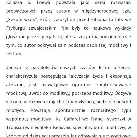
Książka o. Loewa powstała jako seria rozważań
prowadzonych przez autora w międzynarodowej tzw.
„Szkole wiary”, którą założył on przed kilkunastu laty we
Fryburgu szwajcarskim. Nie były to naukowe wykłady
głoszone przez specjalistę, ale raczej próba podzielenia się
tym, co autor odkrywał sam podczas osobistej modlitwy i
lektury.
Jednym z paradoksów naszych czasów, które przecież
charakteryzuje postępująca laicyzacja życia i ekspansja
ateizmu, jest niewątpliwie ogromne zainteresowanie
modlitwą, zwrot do modlitwy, potrzeba modlitwy. Odzywa
się ona, w różnych krajach i środowiskach, budzi się pośród
młodych. Powstają spontanicznie rozmaitego typu
wspólnoty modlitwy,- ks. Caffarel we Francji stworzył w
Troussures niedaleko Beauvais specjalny dom modlitwy, w
którym od dziesięciu przeszło lat odbywają się tygodniowe