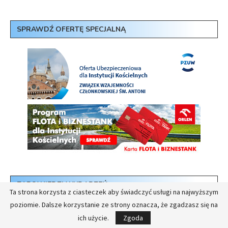
SPRAWDŹ OFERTĘ SPECJALNĄ
ZAPOWIEDZI WYDARZEŃ
Ta strona korzysta z ciasteczek aby świadczyć usługi na najwyższym
poziomie. Dalsze korzystanie ze strony oznacza, że zgadzasz się na
STUDIA PODYPLOMOWE I KURS „ZARZĄDZANIE
ich użycie.
Zgoda
INSTYTUCJAMI KOŚCIELNYMI” IV EDYCJA 2026/2027: II