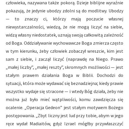
człowieka, nazywana także pokorą. Dzieje biblijne wyraźnie
pokazują, że jedynie ubodzy zdolni są do modlitwy. Ubodzy
— to znaczy ci, którzy mają poczucie własnej
niewystarczalności, wiedzą, że nie mogą liczyć na siebie,
widzą własny niedostatek, uznają swoją całkowitą zależność
od Boga. Oddziaływanie wychowawcze Boga zmierza często
w tym kierunku, żeby człowiek zobaczył wreszcie, kim jest
sam z siebie, i zaczął liczyć (naprawdę na Niego. Prawo
„małej liczby”, „małej reszty”, skromnych możliwości — jest
stałym prawem działania Boga w Biblii. Dochodzi do
sytuacji, która może wydawać się beznadziejna; kiedy prawie
wszystko wydaje się stracone — i wtedy Bóg działa, żeby nie
można już było mieć wątpliwości, komu zawdzięcza się
ocalenie. „Operacja Gedeon” jest stałym motywem Bożego
postępowania. „Zbyt liczny jest lud przy tobie, abym w jego
ręce wydał Madiaitów, gdyż Izrael mógłby przywłaszczyć