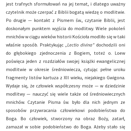
jest trafnych sformułowań na jej temat, i dlatego uważny
czytelnik może czerpać z Biblii bogatą wiedzę o modlitwie.
Po drugie — kontakt z Pismem św., czytanie Biblii, jest
doskonałym punktem wyjścia do modlitwy. Wiele pokoleń
mnichów w ciągu wieków historii Kościoła modliło się w taki
właśnie sposób. Praktykując
„Lectio divina”
dochodzili oni
do głębokiego zjednoczenia z Bogiem, toteż o. Loew
poświęca jeden z rozdziałów swojej książki ewangelicznej
modlitwie w okresie średniowiecza, cytując pełne uroku
fragmenty listów kartuza z XII wieku, niejakiego Gwigona.
Wydaje się, że człowiek współczesny może — w dziedzinie
modlitwy — nauczyć się wiele także od średniowiecznych
mnichów. Czytanie Pisma św. było dla nich jednym ze
sposobów przywracania człowiekowi podobieństwa do
Boga. Bo człowiek, stworzony na obraz Boży, zatarł,
zamazał w sobie podobieństwo do Boga. Ażeby stało się