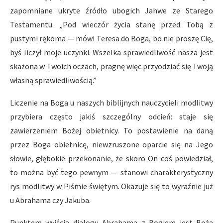
zapomniane ukryte źródło ubogich Jahwe ze Starego
Testamentu. „Pod wieczór życia stanę przed Tobą z
pustymi rękoma — mówi Teresa do Boga, bo nie proszę Cię,
byś liczył moje uczynki. Wszelka sprawiedliwość nasza jest
skażona w Twoich oczach, pragnę więc przyodziać się Twoją
własną sprawiedliwością.”
Liczenie na Boga u naszych biblijnych nauczycieli modlitwy
przybiera często jakiś szczególny odcień: staje się
zawierzeniem Bożej obietnicy. To postawienie na daną
przez Boga obietnicę, niewzruszone oparcie się na Jego
słowie, głębokie przekonanie, że skoro On coś powiedział,
to można być tego pewnym — stanowi charakterystyczny
rys modlitwy w Piśmie świętym. Okazuje się to wyraźnie już
u Abrahama czy Jakuba.
Punktem wyjścia dialogu Abrahama z Bogiem jest Boża