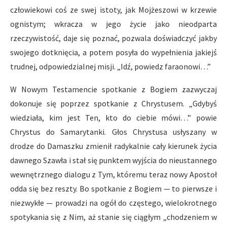
człowiekowi coś ze swej istoty, jak Mojżeszowi w krzewie
ognistym; wkracza w jego życie jako nieodparta
rzeczywistość, daje się poznać, pozwala doświadczyć jakby
swojego dotknięcia, a potem posyła do wypełnienia jakiejś
trudnej, odpowiedzialnej misji. „Idź, powiedz faraonowi…”
W Nowym Testamencie spotkanie z Bogiem zazwyczaj
dokonuje się poprzez spotkanie z Chrystusem. „Gdybyś
wiedziała, kim jest Ten, kto do ciebie mówi…” powie
Chrystus do Samarytanki. Głos Chrystusa usłyszany w
drodze do Damaszku zmienił radykalnie cały kierunek życia
dawnego Szawła i stał się punktem wyjścia do nieustannego
wewnętrznego dialogu z Tym, któremu teraz nowy Apostoł
odda się bez reszty. Bo spotkanie z Bogiem — to pierwsze i
niezwykłe — prowadzi na ogół do częstego, wielokrotnego
spotykania się z Nim, aż stanie się ciągłym „chodzeniem w