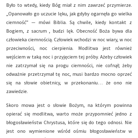
Było to wtedy, kiedy Bóg miał z nim zawrzeć przymierze.
„Opanowało go uczucie lęku, jak gdyby ogarnęła go wielka
ciemność” — mówi Biblia. Są chwile, kiedy kontakt z
Bogiem, z sacrum , budzi lęk. Obecność Boża bywa dla
człowieka ciemnością. Człowiek wchodzi w noc wiary, w noc
przeciwności, noc cierpienia. Modlitwa jest również
wejściem w taką noc i przyjęciem tej próby. Ażeby człowiek
nie zatrzymał się na progu ciemności, nie cofnął; żeby
odważnie przetrzymał tę noc, musi bardzo mocno oprzeć
się na słowie obietnicy, w przekonaniu… że ono nie
zawiedzie.
Skoro mowa jest o słowie Bożym, na którym powinna
opierać się modlitwa, warto może przypomnieć jedno z
błogosławieństw Chrystusa, które się do tego odnosi. Nie
jest ono wymienione wśród ośmiu błogosławieństw w