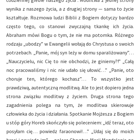
codziennej glebie naszego życia”. Modlitwa z jednej strony
wynika z naszego życia, a z drugiej strony — sama to życie
kształtuje. Rozmowa ludzi Biblii z Bogiem dotyczy bardzo
często tego, co stanowi zwyczajną tkankę ich życia.
Abraham mówi Bogu o tym, że nie ma potomka. Różnego
rodzaju „ubodzy” w Ewangelii wołają do Chrystusa o swoich
potrzebach. „Panie, mój syn leży w domu sparaliżowany”…
„Nauczycielu, nic Cię to nie obchodzi, że giniemy?!” „Całą
noc pracowaliśmy i nic nie udało się ułowić…” „Panie, oto
choruje ten, którego kochasz”… To wszystko jest
prawdziwą, autentyczną modlitwą. Ale to jest dopiero jedna
strona związku modlitwy z życiem. Druga strona tego
zagadnienia polega na tym, że modlitwa skierowuje
człowieka do życia i działania. Spotkanie Mojżesza z Bogiem
u stóp góry Horeb skończyło się poleceniem: „idź teraz, oto
posyłam cię… powiedz faraonowi!…” „Udaj się do moich