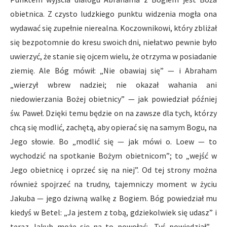
obietnica. Z czysto ludzkiego punktu widzenia mogła ona
wydawać się zupełnie nierealna. Koczownikowi, który zbliżał
się bezpotomnie do kresu swoich dni, niełatwo pewnie było
uwierzyć, że stanie się ojcem wielu, że otrzyma w posiadanie
ziemię. Ale Bóg mówił: „Nie obawiaj się” — i Abraham
„wierzył wbrew nadziei; nie okazał wahania ani
niedowierzania Bożej obietnicy” — jak powiedział później
św. Paweł. Dzięki temu będzie on na zawsze dla tych, którzy
chcą się modlić, zachętą, aby opierać się na samym Bogu, na
Jego słowie. Bo „modlić się — jak mówi o. Loew — to
wychodzić na spotkanie Bożym obietnicom”; to „wejść w
Jego obietnicę i oprzeć się na niej”. Od tej strony można
również spojrzeć na trudny, tajemniczy moment w życiu
Jakuba — jego dziwną walkę z Bogiem. Bóg powiedział mu
kiedyś w Betel: „Ja jestem z tobą, gdziekolwiek się udasz” i
teraz Jakub może się na to powołać: „Tyś powiedział”…