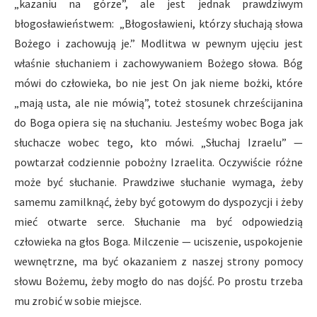
„kazaniu na górze”, ale jest jednak prawdziwym
błogosławieństwem: „Błogosławieni, którzy słuchają słowa
Bożego i zachowują je.” Modlitwa w pewnym ujęciu jest
właśnie słuchaniem i zachowywaniem Bożego słowa. Bóg
mówi do człowieka, bo nie jest On jak nieme bożki, które
„mają usta, ale nie mówią”, toteż stosunek chrześcijanina
do Boga opiera się na słuchaniu. Jesteśmy wobec Boga jak
słuchacze wobec tego, kto mówi. „Słuchaj Izraelu” —
powtarzał codziennie pobożny Izraelita. Oczywiście różne
może być słuchanie. Prawdziwe słuchanie wymaga, żeby
samemu zamilknąć, żeby być gotowym do dyspozycji i żeby
mieć otwarte serce. Słuchanie ma być odpowiedzią
człowieka na głos Boga. Milczenie — uciszenie, uspokojenie
wewnętrzne, ma być okazaniem z naszej strony pomocy
słowu Bożemu, żeby mogło do nas dojść. Po prostu trzeba
mu zrobić w sobie miejsce.