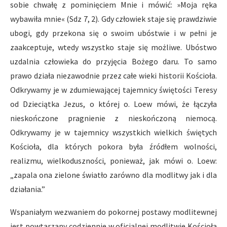
sobie chwałę z pominięciem Mnie i mówić: »Moja ręka
wybawiła mnie« (Sdz 7, 2). Gdy człowiek staje się prawdziwie
ubogi, gdy przekona się o swoim ubóstwie i w pełni je
zaakceptuje, wtedy wszystko staje się możliwe. Ubóstwo
uzdalnia człowieka do przyjęcia Bożego daru. To samo
prawo działa niezawodnie przez całe wieki historii Kościoła.
Odkrywamy je w zdumiewającej tajemnicy świętości Teresy
od Dzieciątka Jezus, o której o. Loew mówi, że łączyła
nieskończone pragnienie z nieskończoną niemocą.
Odkrywamy je w tajemnicy wszystkich wielkich świętych
Kościoła, dla których pokora była źródłem wolności,
realizmu, wielkoduszności, ponieważ, jak mówi o. Loew:
„zapala ona zielone światło zarówno dla modlitwy jak i dla
działania.”
Wspaniałym wezwaniem do pokornej postawy modlitewnej
jest powtarzany codziennie w oficjalnej modlitwie Kościoła