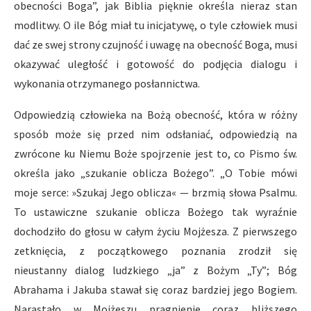
obecności Boga”, jak Biblia pięknie określa nieraz stan
modlitwy. O ile Bóg miał tu inicjatywę, o tyle człowiek musi
dać ze swej strony czujność i uwagę na obecność Boga, musi
okazywać uległość i gotowość do podjęcia dialogu i
wykonania otrzymanego posłannictwa.
Odpowiedzią człowieka na Bożą obecność, która w różny
sposób może się przed nim odsłaniać, odpowiedzią na
zwrócone ku Niemu Boże spojrzenie jest to, co Pismo św.
określa jako „szukanie oblicza Bożego”. „O Tobie mówi
moje serce: »Szukaj Jego oblicza« — brzmią słowa Psalmu.
To ustawiczne szukanie oblicza Bożego tak wyraźnie
dochodziło do głosu w całym życiu Mojżesza. Z pierwszego
zetknięcia, z początkowego poznania zrodził się
nieustanny dialog ludzkiego „ja” z Bożym „Ty”; Bóg
Abrahama i Jakuba stawał się coraz bardziej jego Bogiem.
Narastało w Mojżeszu pragnienie coraz bliższego