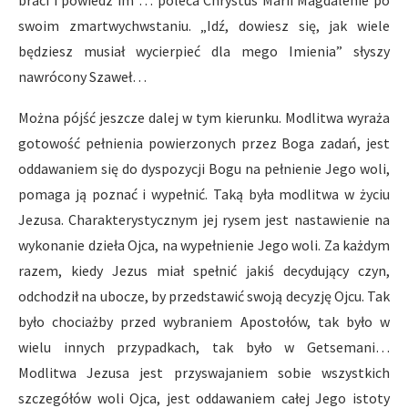
braci i powiedz im”… poleca Chrystus Marii Magdalenie po
swoim zmartwychwstaniu. „Idź, dowiesz się, jak wiele
będziesz musiał wycierpieć dla mego Imienia” słyszy
nawrócony Szaweł…
Można pójść jeszcze dalej w tym kierunku. Modlitwa wyraża
gotowość pełnienia powierzonych przez Boga zadań, jest
oddawaniem się do dyspozycji Bogu na pełnienie Jego woli,
pomaga ją poznać i wypełnić. Taką była modlitwa w życiu
Jezusa. Charakterystycznym jej rysem jest nastawienie na
wykonanie dzieła Ojca, na wypełnienie Jego woli. Za każdym
razem, kiedy Jezus miał spełnić jakiś decydujący czyn,
odchodził na ubocze, by przedstawić swoją decyzję Ojcu. Tak
było chociażby przed wybraniem Apostołów, tak było w
wielu innych przypadkach, tak było w Getsemani…
Modlitwa Jezusa jest przyswajaniem sobie wszystkich
szczegółów woli Ojca, jest oddawaniem całej Jego istoty