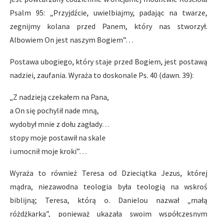
Psalm 95: „Przyjdźcie, uwielbiajmy, padając na twarze,
zegnijmy kolana przed Panem, który nas stworzył.
Albowiem On jest naszym Bogiem”…
Postawa ubogiego, który staje przed Bogiem, jest postawą
nadziei, zaufania. Wyraża to doskonale Ps. 40 (dawn. 39):
„Z nadzieją czekałem na Pana,
a On się pochylił nade mną,
wydobył mnie z dołu zagłady…
stopy moje postawił na skale
i umocnił moje kroki”…
Wyraża to również Teresa od Dzieciątka Jezus, której
mądra, niezawodna teologia była teologią na wskroś
biblijną; Teresa, którą o. Danielou nazwał „małą
różdżkarką”, ponieważ ukazała swoim współczesnym