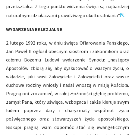
przekształca. Z tego punktu widzenia święci są najbardziej
[6]
naturalnymi działaczami prawdziwego ukulturalniania”
.
WYDARZENIA EKLEZJALNE
2 lutego 1992 roku, w dniu święta Ofiarowania Pańskiego,
Jan Paweł II ogłosił obecnym siostrom i zakonnikom oraz
całemu Bożemu Ludowi wydarzenie Synodu: „następcy
Apostołów zbiorą się, aby dyskutować o waszym życiu, o
wkładzie, jaki wasi Założyciele i Założycielki oraz wasze
duchowe rodziny wniosły i nadal wnoszą w misję Kościoła.
Pragną oni zrozumieć, w całej złożoności głębię problemu,
zamysł Pana, który uświęca, wzbogaca i także kieruje swym
ludem poprzez dary i charyzmaty wspólnot życia
poświęconego oraz stowarzyszeń życia apostolskiego.
Biskupi pragną wam dopomóc stać się ewangelicznym