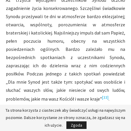
zagadnienie życia konsekrowanego. Szczęśliwi świadkowie
Synodu przeżywali te dni w atmosferze bardzo eklezjalnej;
otwarcia, wspólnoty, porozumienia: w atmosferze
braterskiej i katolickiej. Najsilniejszy impuls dał sam Papież,
pełen poczucia humoru, obecny na wszystkich
posiedzeniach ogólnych. Bardzo zależało mu na
bezpośrednich spotkaniach z uczestnikami Synodu,
zapraszając ich do dzielenia wraz z nim codziennych
posiłków. Podczas jednego z takich spotkań powiedział:
„Dla mnie Synod jest także tym: spotykać was osobiście i
słuchać waszych słów, jakie niesiecie od swych ludów,
[33]
problemów, jakie ma wasz Kościół i wasze kraje”
.
Ta strona korzysta z ciasteczek aby świadczyć usługi na najwyższym
Podzielę teraz wystąpienia według następującego
poziomie. Dalsze korzystanie ze strony oznacza, że zgadzasz się na
schematu:
ich użycie.
Zgoda