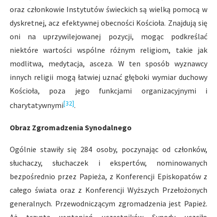
oraz członkowie Instytutów świeckich są wielką pomocą w
dyskretnej, acz efektywnej obecności Kościoła. Znajdują się
oni na uprzywilejowanej pozycji, mogąc podkreślać
niektóre wartości wspólne różnym religiom, takie jak
modlitwa, medytacja, asceza. W ten sposób wyznawcy
innych religii mogą łatwiej uznać głęboki wymiar duchowy
Kościoła, poza jego funkcjami organizacyjnymi i
[32]
charytatywnymi
.
Obraz Zgromadzenia Synodalnego
Ogólnie stawiły się 284 osoby, poczynając od członków,
słuchaczy, słuchaczek i ekspertów, nominowanych
bezpośrednio przez Papieża, z Konferencji Episkopatów z
całego świata oraz z Konferencji Wyższych Przełożonych
generalnych. Przewodniczącym zgromadzenia jest Papież.
Aż trzysta wystąpień uczestników Synodu uczciło