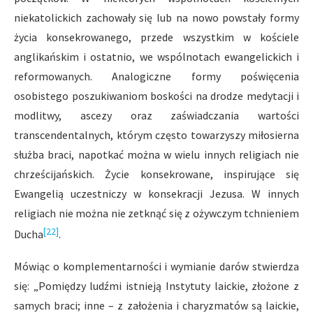
niekatolickich zachowały się lub na nowo powstały formy
życia konsekrowanego, przede wszystkim w kościele
anglikańskim i ostatnio, we wspólnotach ewangelickich i
reformowanych. Analogiczne formy poświęcenia
osobistego poszukiwaniom boskości na drodze medytacji i
modlitwy, ascezy oraz zaświadczania wartości
transcendentalnych, którym często towarzyszy miłosierna
służba braci, napotkać można w wielu innych religiach nie
chrześcijańskich. Życie konsekrowane, inspirujące się
Ewangelią uczestniczy w konsekracji Jezusa. W innych
religiach nie można nie zetknąć się z ożywczym tchnieniem
[22]
Ducha
.
Mówiąc o komplementarności i wymianie darów stwierdza
się: „Pomiędzy ludźmi istnieją Instytuty laickie, złożone z
samych braci; inne – z założenia i charyzmatów są laickie,