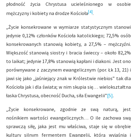
płodność życia Chrystusa ucieleśnionego w osobie
[4]
mężczyzny i kobiety na drodze Kościoła
.
„Życie konsekrowane w wymiarze statystycznym stanowi
jedynie 0,12% członków Kościoła katolickiego; 72,5% osób
konsekrowanych stanowią kobiety, a 27,5% – mężczyźni.
Większość stanowią siostry i bracia świeccy – około 82,2%
to laikat; jedynie 17,8% stanowią kapłani i diakoni. Jest ono
porównywane z zaczynem ewangelicznym (por. Łk 13, 21) i
jawi się jako „jaśniejący znak w Królestwie niebios” tak dla
Kościoła jak i dla świata; w nim skupia się… wielokształtna
łaska Chrystusa, obecność Ducha, siła Ewangelii”
[5]
.
„Życie konsekrowane, zgodnie ze swą naturą, jest
nośnikiem wartości ewangelicznych… O ile zachowa swą
sprawczą siłę, jaka jest mu właściwa, staje się w obrębie
kultury silnym fermentem Ewangelii, którą wyjaśnia i