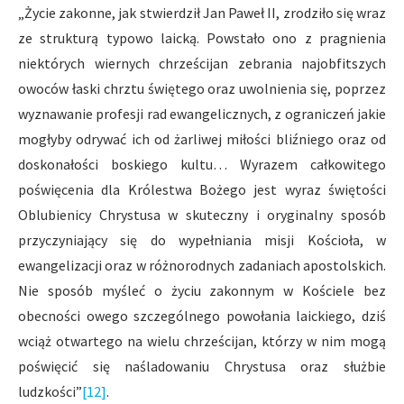
„Życie zakonne, jak stwierdził Jan Paweł II, zrodziło się wraz
ze strukturą typowo laicką. Powstało ono z pragnienia
niektórych wiernych chrześcijan zebrania najobfitszych
owoców łaski chrztu świętego oraz uwolnienia się, poprzez
wyznawanie profesji rad ewangelicznych, z ograniczeń jakie
mogłyby odrywać ich od żarliwej miłości bliźniego oraz od
doskonałości boskiego kultu… Wyrazem całkowitego
poświęcenia dla Królestwa Bożego jest wyraz świętości
Oblubienicy Chrystusa w skuteczny i oryginalny sposób
przyczyniający się do wypełniania misji Kościoła, w
ewangelizacji oraz w różnorodnych zadaniach apostolskich.
Nie sposób myśleć o życiu zakonnym w Kościele bez
obecności owego szczególnego powołania laickiego, dziś
wciąż otwartego na wielu chrześcijan, którzy w nim mogą
poświęcić się naśladowaniu Chrystusa oraz służbie
ludzkości”
[12]
.