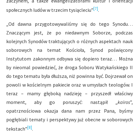
zaczynem, a także ewangelizatorami kultur i orientacji
[7]
społecznych ludów w trzecim tysiącleciu”
.
„Od dawna przygotowywaliśmy się do tego Synodu…
Znaczącym jest, że po niedawnym Soborze, podczas
kolejnych Synodów traktujących o różnych aspektach nauk
soborowych na temat Kościoła, Synod poświęcony
Instytutom zakonnym odbywa się dopiero teraz… Można
by nieomal powiedzieć, że droga Soboru Watykańskiego II
do tego tematu była dłuższa, niż powinna być. Dojrzewał on
powoli w kościelnym pakiecie oraz w umysłach teologów. I
teraz – mamy głęboką nadzieję – przyszedł właściwy
moment, aby go poruszyć: nastąpił „
kairos
”,
opatrznościowa okazja dana nam przez Pana, byśmy
pogłębiali tematy i perspektywy już obecne w soborowych
[8]
tekstach”
.