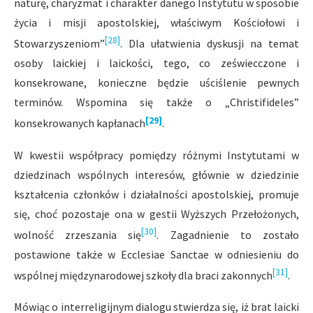
naturę, charyzmat i charakter danego Instytutu w sposobie
życia i misji apostolskiej, właściwym Kościołowi i
[28]
Stowarzyszeniom”
. Dla ułatwienia dyskusji na temat
osoby laickiej i laickości, tego, co zeświecczone i
konsekrowane, konieczne będzie uściślenie pewnych
terminów. Wspomina się także o „Christifideles”
[29]
konsekrowanych kapłanach
.
W kwestii współpracy pomiędzy różnymi Instytutami w
dziedzinach wspólnych interesów, głównie w dziedzinie
kształcenia członków i działalności apostolskiej, promuje
się, choć pozostaje ona w gestii Wyższych Przełożonych,
[30]
wolność zrzeszania się
. Zagadnienie to zostało
postawione także w Ecclesiae Sanctae w odniesieniu do
[31]
wspólnej międzynarodowej szkoły dla braci zakonnych
.
Mówiąc o interreligijnym dialogu stwierdza się, iż brat laicki