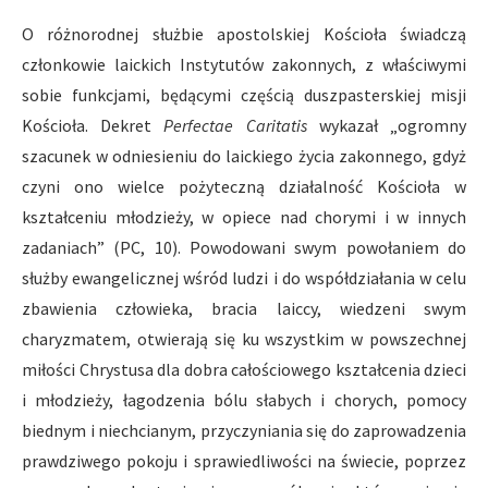
O różnorodnej służbie apostolskiej Kościoła świadczą
członkowie laickich Instytutów zakonnych, z właściwymi
sobie funkcjami, będącymi częścią duszpasterskiej misji
Kościoła. Dekret
Perfectae Caritatis
wykazał „ogromny
szacunek w odniesieniu do laickiego życia zakonnego, gdyż
czyni ono wielce pożyteczną działalność Kościoła w
kształceniu młodzieży, w opiece nad chorymi i w innych
zadaniach” (PC, 10). Powodowani swym powołaniem do
służby ewangelicznej wśród ludzi i do współdziałania w celu
zbawienia człowieka, bracia laiccy, wiedzeni swym
charyzmatem, otwierają się ku wszystkim w powszechnej
miłości Chrystusa dla dobra całościowego kształcenia dzieci
i młodzieży, łagodzenia bólu słabych i chorych, pomocy
biednym i niechcianym, przyczyniania się do zaprowadzenia
prawdziwego pokoju i sprawiedliwości na świecie, poprzez