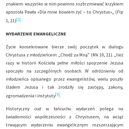
znakiem: wszystko w nim powinno rozbrzmiewać krzykiem
apostoła Pawła «Dla mnie bowiem żyć – to Chrystus»„ (Flp
[2]
1, 21)
.
WYDARZENIE EWANGELICZNE
Życie konsekrowane bierze swój początek w dialogu
Chrystusa z młodzieńcem: „Chodź za Mną” (Mk 10, 21). „Ileż
razy w historii Kościoła pełne miłości spojrzenie Jezusa
spoczęło na szczególnych osobach. W odróżnieniu od
młodzieńca opisanego przez ewangelistów, wielu poszło
śladem Jezusa i tak zrodziły się zastępy, zakony,
[3]
zgromadzenia i instytuty
.
Historyczny cud w łańcuchu wydarzeń polega na
świadomości współczesności z Chrystusem, na wciąż
trwającym wydarzeniu ewangelicznym rozszerzającym