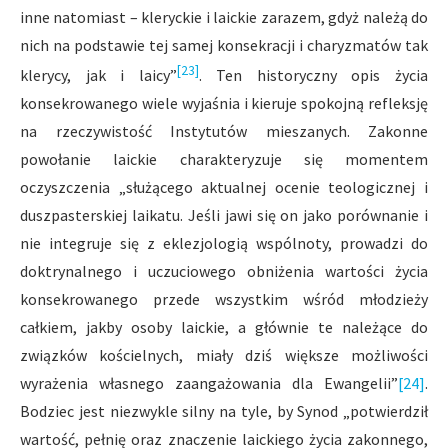
inne natomiast – kleryckie i laickie zarazem, gdyż należą do
nich na podstawie tej samej konsekracji i charyzmatów tak
[23]
klerycy, jak i laicy”
. Ten historyczny opis życia
konsekrowanego wiele wyjaśnia i kieruje spokojną refleksję
na rzeczywistość Instytutów mieszanych. Zakonne
powołanie laickie charakteryzuje się momentem
oczyszczenia „służącego aktualnej ocenie teologicznej i
duszpasterskiej laikatu. Jeśli jawi się on jako porównanie i
nie integruje się z eklezjologią wspólnoty, prowadzi do
doktrynalnego i uczuciowego obniżenia wartości życia
konsekrowanego przede wszystkim wśród młodzieży
całkiem, jakby osoby laickie, a głównie te należące do
związków kościelnych, miały dziś większe możliwości
wyrażenia własnego zaangażowania dla Ewangelii”
[24]
.
Bodziec jest niezwykle silny na tyle, by Synod „potwierdził
wartość, pełnię oraz znaczenie laickiego życia zakonnego,