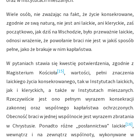
Wiele osób, nie zważając na fakt, że życie konsekrowane,
zgodnie ze swą naturą, nie jest ani laickie, ani kleryckie, zaś
początkowo, jak dziś na Wschodzie, było przeważnie laickie,
odnosi wrażenie, że powołanie braci nie jest w jakiś sposób
pełne, jako że brakuje w nim kapłaństwa.
W pytaniach stawia się kwestię potwierdzenia, zgodnie z
[15]
Magisterium Kościoła
, wartości, pełni znaczenia
laickiego życia konsekrowanego, tak w Instytutach laickich,
jak i kleryckich, a także w Instytutach mieszanych.
Rzeczywiście jest ono pełnym wyrazem konsekracji
zakonnej oraz wspólnego kapłaństwa ochrzczonych.
Obecność braci w jednej wspólnocie jest wyrazem zbratania
[16]
w Chrystusie. Ponadto różne „posłannictwa” laickie
,
wewnątrz i na zewnątrz wspólnoty, wykonywane w