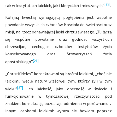
[25]
tak w Instytutach laickich, jak i kleryckich i mieszanych”
.
Kolejną kwestią wymagającą pogłębienia jest wspólne
powołanie wszystkich członków Kościoła do świętości oraz
misji, na rzecz odnawiającej łaski chrztu świętego. „Tu łączą
się wspólne powołanie oraz godność wszystkich
chrześcijan, cechujące członków Instytutów życia
konsekrowanego oraz Stowarzyszeń życia
[26]
apostolskiego”
.
„Christifideles” konsekrowani są braćmi laickimi, „choć nie
laickimi, wedle natury właściwej tym, którzy żyli w tym
[27]
wieku”
. Ich laickość, jako obecność w świecie i
funkcjonowanie w tymczasowej rzeczywistości pod
znakiem konsekracji, pozostaje odmienna w porównaniu z
innymi osobami laickimi: wyraża się bowiem poprzez