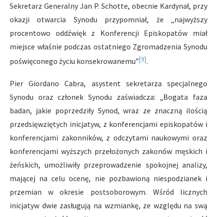
Sekretarz Generalny Jan P. Schotte, obecnie Kardynał, przy
okazji otwarcia Synodu przypomniał, że „najwyższy
procentowo oddźwięk z Konferencji Episkopatów miał
miejsce właśnie podczas ostatniego Zgromadzenia Synodu
[9]
poświęconego życiu konsekrowanemu”
.
Pier Giordano Cabra, asystent sekretarza specjalnego
Synodu oraz członek Synodu zaświadcza: „Bogata faza
badan, jakie poprzedziły Synod, wraz ze znaczną ilością
przedsięwziętych inicjatyw, z konferencjami episkopatów i
konferencjami zakonników, z odczytami naukowymi oraz
konferencjami wyższych przełożonych zakonów męskich i
żeńskich, umożliwiły przeprowadzenie spokojnej analizy,
mającej na celu ocenę, nie pozbawioną niespodzianek i
przemian w okresie postsoborowym. Wśród licznych
inicjatyw dwie zasługują na wzmiankę, ze względu na swą