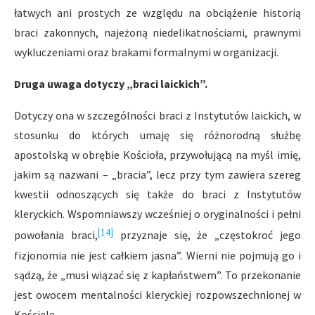
łatwych ani prostych ze względu na obciążenie historią
braci zakonnych, najeżoną niedelikatnościami, prawnymi
wykluczeniami oraz brakami formalnymi w organizacji.
Druga uwaga dotyczy „braci laickich”.
Dotyczy ona w szczególności braci z Instytutów laickich, w
stosunku do których umaję się różnorodną służbę
apostolską w obrębie Kościoła, przywołującą na myśl imię,
jakim są nazwani – „bracia”, lecz przy tym zawiera szereg
kwestii odnoszących się także do braci z Instytutów
kleryckich. Wspomniawszy wcześniej o oryginalności i pełni
[14]
powołania braci,
przyznaje się, że „częstokroć jego
fizjonomia nie jest całkiem jasna”. Wierni nie pojmują go i
sądzą, że „musi wiązać się z kapłaństwem”. To przekonanie
jest owocem mentalności kleryckiej rozpowszech­nionej w
Kościele.