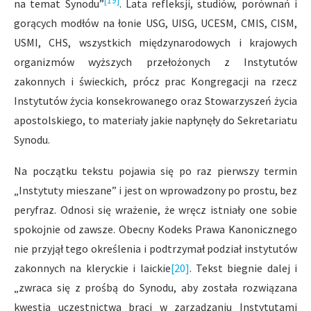
[19]
na temat Synodu”
. Lata refleksji, studiów, porównań i
gorących modłów na łonie USG, UISG, UCESM, CMIS, CISM,
USMI, CHS, wszystkich międzynarodowych i krajowych
organizmów wyższych przełożonych z Instytutów
zakonnych i świeckich, prócz prac Kongregacji na rzecz
Instytutów życia konsekrowanego oraz Stowarzyszeń życia
apostolskiego, to materiały jakie napłynęły do Sekretariatu
Synodu.
Na początku tekstu pojawia się po raz pierwszy termin
„Instytuty mieszane” i jest on wprowadzony po prostu, bez
peryfraz. Odnosi się wrażenie, że wręcz istniały one sobie
spokojnie od zawsze. Obecny Kodeks Prawa Kanonicznego
nie przyjął tego określenia i podtrzymał podział instytutów
zakonnych na kleryckie i laickie
[20]
. Tekst biegnie dalej i
„zwraca się z prośbą do Synodu, aby została rozwiązana
kwestia uczestnictwa braci w zarządzaniu Instytutami