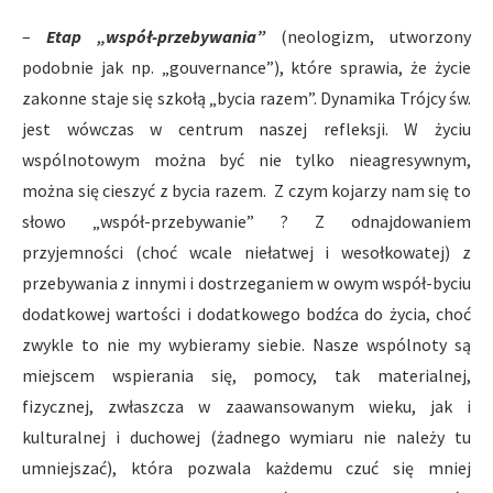
–
Etap „współ-przebywania”
(neologizm, utworzony
podobnie jak np. „gouvernance”), które sprawia, że życie
zakonne staje się szkołą „bycia razem”. Dynamika Trójcy św.
jest wówczas w centrum naszej refleksji. W życiu
wspólnotowym można być nie tylko nieagresywnym,
można się cieszyć z bycia razem. Z czym kojarzy nam się to
słowo „współ-przebywanie” ? Z odnajdowaniem
przyjemności (choć wcale niełatwej i wesołkowatej) z
przebywania z innymi i dostrzeganiem w owym współ-byciu
dodatkowej wartości i dodatkowego bodźca do życia, choć
zwykle to nie my wybieramy siebie. Nasze wspólnoty są
miejscem wspierania się, pomocy, tak materialnej,
fizycznej, zwłaszcza w zaawansowanym wieku, jak i
kulturalnej i duchowej (żadnego wymiaru nie należy tu
umniejszać), która pozwala każdemu czuć się mniej