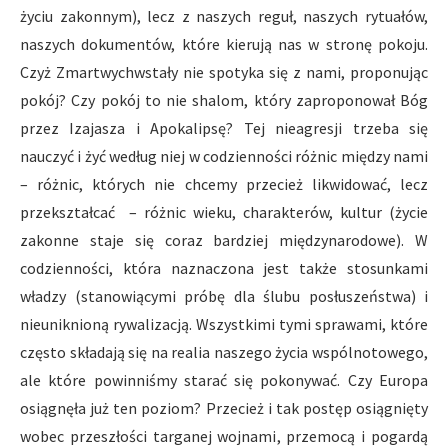
życiu zakonnym), lecz z naszych reguł, naszych rytuałów,
naszych dokumentów, które kierują nas w stronę pokoju.
Czyż Zmartwychwstały nie spotyka się z nami, proponując
pokój? Czy pokój to nie shalom, który zaproponował Bóg
przez Izajasza i Apokalipsę? Tej nieagresji trzeba się
nauczyć i żyć według niej w codzienności różnic między nami
– różnic, których nie chcemy przecież likwidować, lecz
przekształcać – różnic wieku, charakterów, kultur (życie
zakonne staje się coraz bardziej międzynarodowe). W
codzienności, która naznaczona jest także stosunkami
władzy (stanowiącymi próbę dla ślubu posłuszeństwa) i
nieuniknioną rywalizacją. Wszystkimi tymi sprawami, które
często składają się na realia naszego życia wspólnotowego,
ale które powinniśmy starać się pokonywać. Czy Europa
osiągnęła już ten poziom? Przecież i tak postęp osiągnięty
wobec przeszłości targanej wojnami, przemocą i pogardą