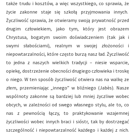
także trudu i kosztów, a więc wszystkiego, co sprawia, że
życie zakonne staje się szkołą przyjmowania innych.
Życzliwość sprawia, że otwieramy swoją prywatność przed
drugim człowiekiem, jako tym, który jest obrazem
Chrystusa, bogatym swoim doświadczeniem (tak jak i
swymi słabościami), realnym w swojej złożoności i
niepowtarzalności, które często burzą nasz ład. Życzliwość
to jedna z naszych wielkich tradycji – niesie wsparcie,
opiekę, dostrzeżenie obecności drugiego człowieka i troskę
o niego. W ten sposób życzliwość otwiera nas na walkę ze
złem, przemieniając „innego” w bliźniego (Jabès). Nasze
wspólnoty zakonne są bardziej lub mniej życzliwe wobec
obcych, w zależności od swego własnego stylu, ale to, co
nas z pewnością łączy, to praktykowanie wzajemnej
życzliwości wobec innych braci i sióstr, tak by dostrzegać
szczególność i niepowtarzalność każdego i każdej z nich.