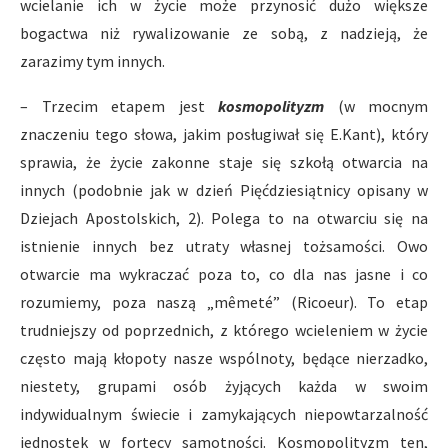
wcielanie ich w życie może przynosić dużo większe
bogactwa niż rywalizowanie ze sobą, z nadzieją, że
zarazimy tym innych.
– Trzecim etapem jest
kosmopolityzm
(w mocnym
znaczeniu tego słowa, jakim posługiwał się E.Kant), który
sprawia, że życie zakonne staje się szkołą otwarcia na
innych (podobnie jak w dzień Pięćdziesiątnicy opisany w
Dziejach Apostolskich, 2). Polega to na otwarciu się na
istnienie innych bez utraty własnej tożsamości. Owo
otwarcie ma wykraczać poza to, co dla nas jasne i co
rozumiemy, poza naszą „mêmeté” (Ricoeur). To etap
trudniejszy od poprzednich, z którego wcieleniem w życie
często mają kłopoty nasze wspólnoty, będące nierzadko,
niestety, grupami osób żyjących każda w swoim
indywidualnym świecie i zamykających niepowtarzalność
jednostek w fortecy samotności. Kosmopolityzm ten,