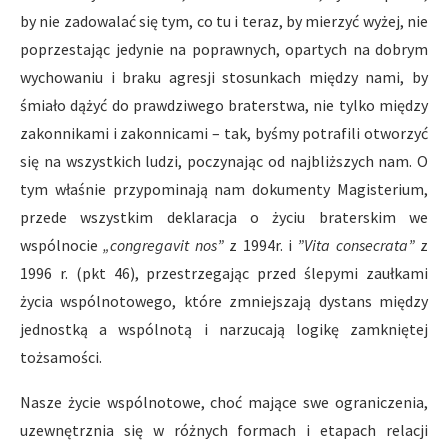
by nie zadowalać się tym, co tu i teraz, by mierzyć wyżej, nie
poprzestając jedynie na poprawnych, opartych na dobrym
wychowaniu i braku agresji stosunkach między nami, by
śmiało dążyć do prawdziwego braterstwa, nie tylko między
zakonnikami i zakonnicami – tak, byśmy potrafili otworzyć
się na wszystkich ludzi, poczynając od najbliższych nam. O
tym właśnie przypominają nam dokumenty Magisterium,
przede wszystkim deklaracja o życiu braterskim we
wspólnocie
„congregavit nos”
z 1994r. i
”Vita consecrata”
z
1996 r. (pkt 46), przestrzegając przed ślepymi zaułkami
życia wspólnotowego, które zmniejszają dystans między
jednostką a wspólnotą i narzucają logikę zamkniętej
tożsamości.
Nasze życie wspólnotowe, choć mające swe ograniczenia,
uzewnętrznia się w różnych formach i etapach relacji