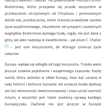
naszych słabości i nadziei niż podkreślanie mocnych stron.
Braterstwo, które przejawia się przede wszystkim w
przebaczeniu otrzymanym od Chrystusa i pomnażanym
wśród nas, przebaczeniu, które stanowi prawdziwe spoiwo
życia wspólnotowego, niezależnie od sympatii i osobistych
względów. Braterstwo wymaga trudu, nigdy nie jest dane z
góry, ale jako nadzieja w światłocieniu – jak pisze C. Chalier
[1]
– jest ono horyzontem, do którego zmierza życie
zakonne.
Europa wydaje się odległa od tego horyzontu. Trzeba wielu
jeszcze znaków pojednania i wzajemnego szacunku. Każdy
naród, który wchodzi w skład Europy, musi być uznany w
swej historii i kulturze (uznanie nie oznacza braku dyskusji
ani też niemożności kwestionowania) i musi uznać wartość
innych, a wszystko jest także osobistą sprawą każdego
Europejczyka. Zaufanie nie jest jeszcze w Europie