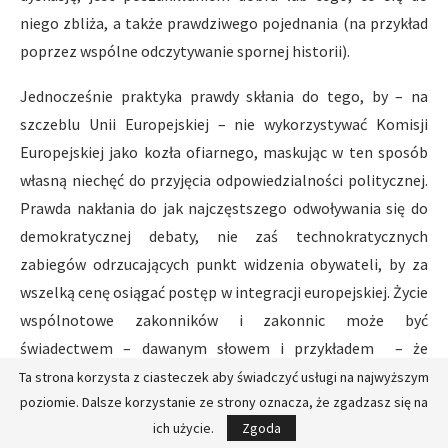
niego zbliża, a także prawdziwego pojednania (na przykład
poprzez wspólne odczytywanie spornej historii).
Jednocześnie praktyka prawdy skłania do tego, by – na
szczeblu Unii Europejskiej – nie wykorzystywać Komisji
Europejskiej jako kozła ofiarnego, maskując w ten sposób
własną niechęć do przyjęcia odpowiedzialności politycznej.
Prawda nakłania do jak najczęstszego odwoływania się do
demokratycznej debaty, nie zaś technokratycznych
zabiegów odrzucających punkt widzenia obywateli, by za
wszelką cenę osiągać postęp w integracji europejskiej. Życie
wspólnotowe zakonników i zakonnic może być
świadectwem – dawanym słowem i przykładem – że
braterskie poszukiwanie prawdy jest jak najbardziej
Ta strona korzysta z ciasteczek aby świadczyć usługi na najwyższym
poziomie. Dalsze korzystanie ze strony oznacza, że zgadzasz się na
właściwym środkiem, prowadzącym do dobrego życia z
ich użycie.
Zgoda
innymi i dla innych w ramach sprawiedliwych instytucji