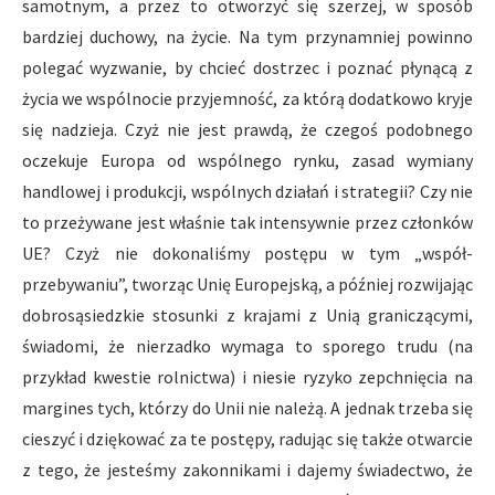
samotnym, a przez to otworzyć się szerzej, w sposób
bardziej duchowy, na życie. Na tym przynamniej powinno
polegać wyzwanie, by chcieć dostrzec i poznać płynącą z
życia we wspólnocie przyjemność, za którą dodatkowo kryje
się nadzieja. Czyż nie jest prawdą, że czegoś podobnego
oczekuje Europa od wspólnego rynku, zasad wymiany
handlowej i produkcji, wspólnych działań i strategii? Czy nie
to przeżywane jest właśnie tak intensywnie przez członków
UE? Czyż nie dokonaliśmy postępu w tym „współ-
przebywaniu”, tworząc Unię Europejską, a później rozwijając
dobrosąsiedzkie stosunki z krajami z Unią graniczącymi,
świadomi, że nierzadko wymaga to sporego trudu (na
przykład kwestie rolnictwa) i niesie ryzyko zepchnięcia na
margines tych, którzy do Unii nie należą. A jednak trzeba się
cieszyć i dziękować za te postępy, radując się także otwarcie
z tego, że jesteśmy zakonnikami i dajemy świadectwo, że