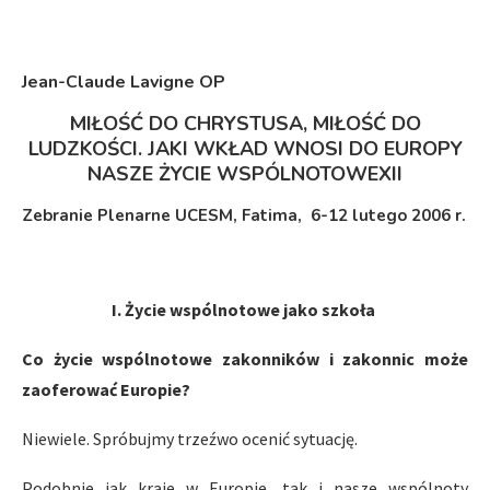
Jean-Claude Lavigne OP
MIŁOŚĆ DO CHRYSTUSA, MIŁOŚĆ DO
LUDZKOŚCI. JAKI WKŁAD WNOSI DO EUROPY
NASZE ŻYCIE WSPÓLNOTOWEXII
Zebranie Plenarne UCESM, Fatima, 6-12 lutego 2006 r.
I.
Życie wspólnotowe jako szkoła
Co życie wspólnotowe zakonników i zakonnic może
zaoferować Europie?
Niewiele. Spróbujmy trzeźwo ocenić sytuację.
Podobnie jak kraje w Europie, tak i nasze wspólnoty