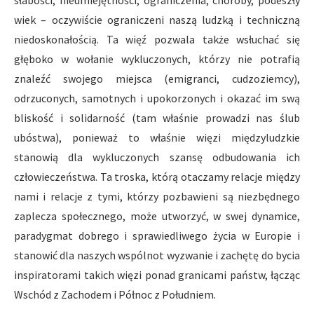
słabości, nieumiejętności, ograniczenia, choroby, podeszły
wiek – oczywiście ograniczeni naszą ludzką i techniczną
niedoskonałością. Ta więź pozwala także wsłuchać się
głęboko w wołanie wykluczonych, którzy nie potrafią
znaleźć swojego miejsca (emigranci, cudzoziemcy),
odrzuconych, samotnych i upokorzonych i okazać im swą
bliskość i solidarność (tam właśnie prowadzi nas ślub
ubóstwa), ponieważ to właśnie więzi międzyludzkie
stanowią dla wykluczonych szansę odbudowania ich
człowieczeństwa. Ta troska, którą otaczamy relacje między
nami i relacje z tymi, którzy pozbawieni są niezbędnego
zaplecza społecznego, może utworzyć, w swej dynamice,
paradygmat dobrego i sprawiedliwego życia w Europie i
stanowić dla naszych wspólnot wyzwanie i zachętę do bycia
inspiratorami takich więzi ponad granicami państw, łącząc
Wschód z Zachodem i Północ z Południem.