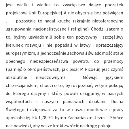
jest wielki i wielkie to zwycięstwo dające początek
projektowi Unii Europejskiej. A nie obyło się bez poświęceń
… i pozostaje to nadal kruche (skrajnie nietolerancyjne
ugrupowania nacjonalistyczne i religijne). Chodzi zatem o
to, byśmy uświadomili sobie ten pozytywny i szczęśliwy
kierunek rozwoju i nie popadali w łatwy i upraszczający
europesymizm, a jednocześnie zachowali świadomość stale
obecnego niebezpieczeństwa powrotu do przemocy
(pamięć o okropieństwach, jak pisał P. Ricoeur, jest czymś
absolutnie nieodzownym). Mówiąc językiem
chrześcijańskim, chodzi o to, by rozpoznać, w tym pokoju,
do którego dążymy i który powoli osiągamy, w naszych
wspólnotach i naszych państwach działanie Ducha
Świętego i dziękować za to w naszej modlitwie i pracy
apostolskiej. Łk 1,78-79: hymn Zachariasza: Jezus – Słońce
nas nawiedzi, aby nasze kroki zwrócić na drogę pokoju.