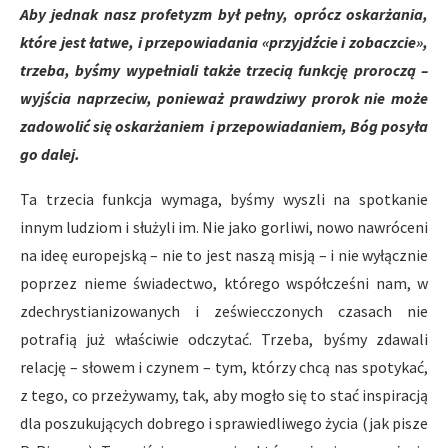
Aby jednak nasz profetyzm był pełny, oprócz oskarżania,
które jest łatwe, i przepowiadania «przyjdźcie i zobaczcie»,
trzeba, byśmy wypełniali także trzecią funkcję proroczą –
wyjścia naprzeciw, ponieważ prawdziwy prorok nie może
zadowolić się oskarżaniem i przepowiadaniem, Bóg posyła
go dalej.
Ta trzecia funkcja wymaga, byśmy wyszli na spotkanie
innym ludziom i służyli im. Nie jako gorliwi, nowo nawróceni
na ideę europejską – nie to jest naszą misją – i nie wyłącznie
poprzez nieme świadectwo, którego współcześni nam, w
zdechrystianizowanych i zeświecczonych czasach nie
potrafią już właściwie odczytać. Trzeba, byśmy zdawali
relację – słowem i czynem – tym, którzy chcą nas spotykać,
z tego, co przeżywamy, tak, aby mogło się to stać inspiracją
dla poszukujących dobrego i sprawiedliwego życia (jak pisze