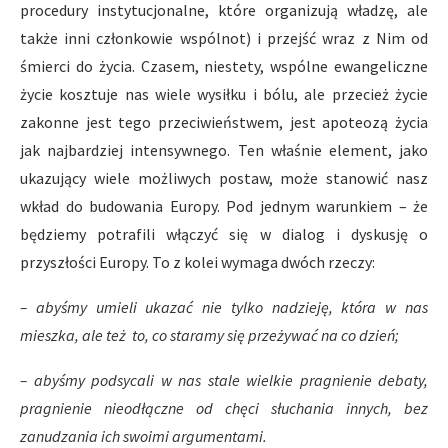
procedury instytucjonalne, które organizują władzę, ale
także inni członkowie wspólnot) i przejść wraz z Nim od
śmierci do życia. Czasem, niestety, wspólne ewangeliczne
życie kosztuje nas wiele wysiłku i bólu, ale przecież życie
zakonne jest tego przeciwieństwem, jest apoteozą życia
jak najbardziej intensywnego. Ten właśnie element, jako
ukazujący wiele możliwych postaw, może stanowić nasz
wkład do budowania Europy. Pod jednym warunkiem – że
będziemy potrafili włączyć się w dialog i dyskusję o
przyszłości Europy. To z kolei wymaga dwóch rzeczy:
– abyśmy umieli ukazać nie tylko nadzieję, która w nas
mieszka, ale też to, co staramy się przeżywać na co dzień;
– abyśmy podsycali w nas stale wielkie pragnienie debaty,
pragnienie nieodłączne od chęci słuchania innych, bez
zanudzania ich swoimi argumentami.