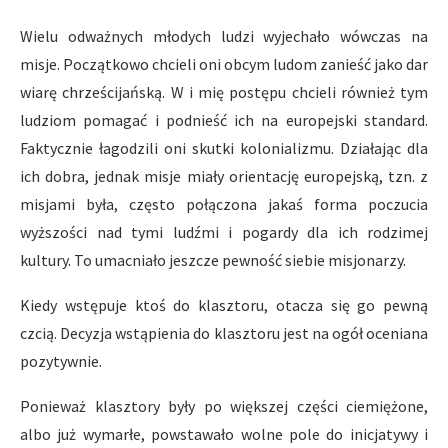
Wielu odważnych młodych ludzi wyjechało wówczas na
misje. Początkowo chcieli oni obcym ludom zanieść jako dar
wiarę chrześcijańską. W i mię postępu chcieli również tym
ludziom pomagać i podnieść ich na europejski standard.
Faktycznie łagodzili oni skutki kolonializmu. Działając dla
ich dobra, jednak misje miały orientację europejską, tzn. z
misjami była, często połączona jakaś forma poczucia
wyższości nad tymi ludźmi i pogardy dla ich rodzimej
kultury. To umacniało jeszcze pewność siebie misjonarzy.
Kiedy wstępuje ktoś do klasztoru, otacza się go pewną
czcią. Decyzja wstąpienia do klasztoru jest na ogół oceniana
pozytywnie.
Ponieważ klasztory były po większej części ciemiężone,
albo już wymarłe, powstawało wolne pole do inicjatywy i