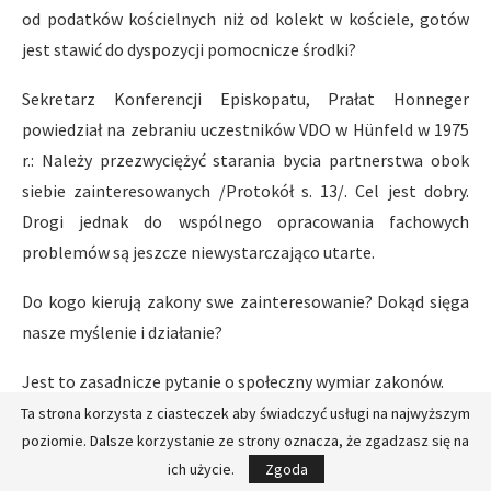
od podatków kościelnych niż od kolekt w kościele, gotów
jest stawić do dyspozycji pomocnicze środki?
Sekretarz Konferencji Episkopatu, Prałat Honneger
powiedział na zebraniu uczestników VDO w Hünfeld w 1975
r.: Należy przezwyciężyć starania bycia partnerstwa obok
siebie zainteresowanych /Protokół s. 13/. Cel jest dobry.
Drogi jednak do wspólnego opracowania fachowych
problemów są jeszcze niewystarczająco utarte.
Do kogo kierują zakony swe zainteresowanie? Dokąd sięga
nasze myślenie i działanie?
Jest to zasadnicze pytanie o społeczny wymiar zakonów.
Ta strona korzysta z ciasteczek aby świadczyć usługi na najwyższym
Zakony miały w przeszłości wielki wpływ w ramach
poziomie. Dalsze korzystanie ze strony oznacza, że zgadzasz się na
społeczeństwa i Kościoła, szczególnie w dziedzinie
ich użycie.
Zgoda