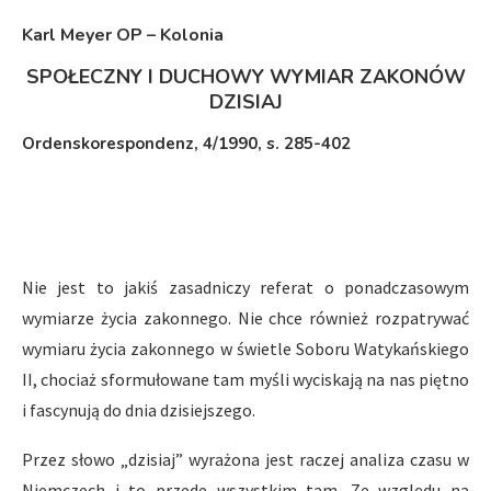
Karl Meyer OP – Kolonia
SPOŁECZNY I DUCHOWY WYMIAR ZAKONÓW
DZISIAJ
Ordenskorespondenz, 4/1990, s. 285-402
Nie jest to jakiś zasadniczy referat o ponadczasowym
wymiarze życia zakonnego. Nie chce również rozpatrywać
wymiaru życia zakonnego w świetle Soboru Watykańskiego
II, chociaż sformułowane tam myśli wyciskają na nas piętno
i fascynują do dnia dzisiejszego.
Przez słowo „dzisiaj” wyrażona jest raczej analiza czasu w
Niemczech i to przede wszystkim tam. Ze względu na