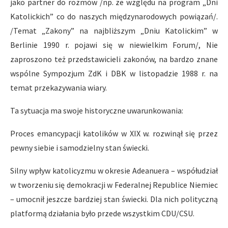
jako partner do rozmów /np. ze względu na program „Dni
Katolickich” co do naszych międzynarodowych powiązań/.
/Temat „Zakony” na najbliższym „Dniu Katolickim” w
Berlinie 1990 r. pojawi się w niewielkim Forum/, Nie
zaproszono też przedstawicieli zakonów, na bardzo znane
wspólne Sympozjum ZdK i DBK w listopadzie 1988 r. na
temat przekazywania wiary.
Ta sytuacja ma swoje historyczne uwarunkowania:
Proces emancypacji katolików w XIX w. rozwinął się przez
pewny siebie i samodzielny stan świecki.
Silny wpływ katolicyzmu w okresie Adeanuera – współudział
w tworzeniu się demokracji w Federalnej Republice Niemiec
– umocnił jeszcze bardziej stan świecki. Dla nich polityczną
platformą działania było przede wszystkim CDU/CSU.