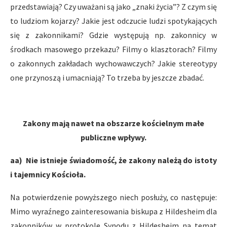
przedstawiają? Czy uważani są jako „znaki życia”? Z czym się
to ludziom kojarzy? Jakie jest odczucie ludzi spotykających
się z zakonnikami? Gdzie występują np. zakonnicy w
środkach masowego przekazu? Filmy o klasztorach? Filmy
o zakonnych zakładach wychowawczych? Jakie stereotypy
one przynoszą i umacniają? To trzeba by jeszcze zbadać.
Zakony mają nawet na obszarze kościelnym małe
publiczne wpływy.
aa) Nie istnieje świadomość, że zakony należą do istoty
i tajemnicy Kościoła.
Na potwierdzenie powyższego niech posłuży, co następuje:
Mimo wyraźnego zainteresowania biskupa z Hildesheim dla
zakonników w protokole Synodu z Hildesheim na temat