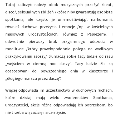
Tutaj zaliczyć należy obok muzycznych przeżyć /beat,
disco/, seksualnych zbliżeń /które niby gwarantują osobiste
spotkania, ale często je uniemożliwiają/, narkomanii,
również duchowe przeżycia i emocje /np. w kościelnych
masowych uroczystościach, również z Papieżem/. I
odwrotnie pierwszy brak przyjemnego odczucia w
modlitwie /który prawdopodobnie polega na wadliwym
praktykowaniu ascezy/ tłumaczą sobie tacy ludzie od razu
„wejściem w ciemną noc duszy”. Tacy ludzie źle są
dostosowani do powszedniego dnia w klasztorze i
„długiego marszu przez duszę”.
Więcej odpowiada im uczestnictwo w duchowych ruchach,
które dzisiaj mają wielu zwolenników. Spotkania,
uroczystości, akcje różne odpowia­dają ich potrzebom, bo
nie trzeba wiązać się na całe życie.