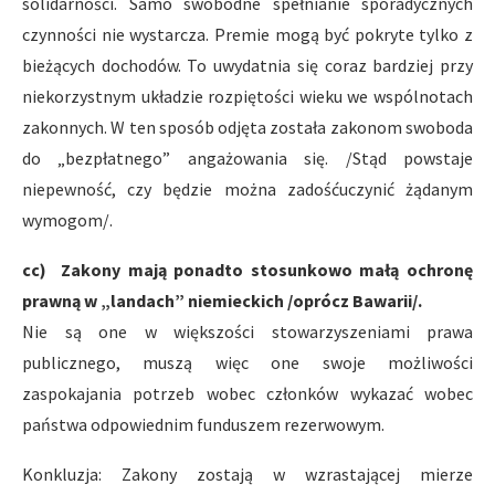
solidarności. Samo swobodne spełnianie sporadycznych
czynności nie wystarcza. Premie mogą być pokryte tylko z
bieżących dochodów. To uwydatnia się coraz bardziej przy
niekorzystnym układzie rozpiętości wieku we wspólnotach
zakonnych. W ten sposób odjęta została zakonom swoboda
do „bezpłatnego” angażowania się. /Stąd powstaje
niepewność, czy będzie można zadośćuczynić żądanym
wymogom/.
cc) Zakony mają ponadto stosunkowo małą ochronę
prawną w „landach” niemieckich /oprócz Bawarii/.
Nie są one w większości stowarzyszeniami prawa
publicznego, muszą więc one swoje możliwości
zaspokajania potrzeb wobec członków wykazać wobec
państwa odpowiednim funduszem rezerwowym.
Konkluzja: Zakony zostają w wzrastającej mierze