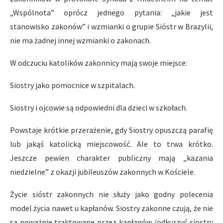
„Wspólnota” oprócz jednego pytania: „jakie jest
stanowisko zakonów” i wzmianki o grupie Sióstr w Brazylii,
nie ma żadnej innej wzmianki o zakonach.
W odczuciu katolików zakonnicy mają swoje miejsce:
Siostry jako pomocnice w szpitalach.
Siostry i ojcowie są odpowiedni dla dzieci w szkołach.
Powstaje krótkie przerażenie, gdy Siostry opuszczą parafię
lub jakąś katolicką miejscowość. Ale to trwa krótko.
Jeszcze pewien charakter publiczny mają „kazania
niedzielne” z okazji jubileuszów zakonnych w Kościele.
Życie sióstr zakonnych nie służy jako godny polecenia
model życia nawet u kapłanów. Siostry zakonne czują, że nie
są poważnie traktowane przez kapłanów /odkurzyć siostry