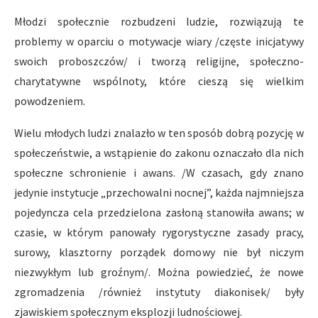
Młodzi społecznie rozbudzeni ludzie, rozwiązują te
problemy w oparciu o motywacje wiary /częste inicjatywy
swoich proboszczów/ i tworzą religijne, społeczno-
charytatywne wspólnoty, które cieszą się wielkim
powodzeniem.
Wielu młodych ludzi znalazło w ten sposób dobrą pozycję w
społeczeństwie, a wstąpienie do zakonu oznaczało dla nich
społeczne schronienie i awans. /W czasach, gdy znano
jedynie instytucje „przechowalni nocnej”, każda najmniejsza
pojedyncza cela przedzielona zasłoną stanowiła awans; w
czasie, w którym panowały rygorystyczne zasady pracy,
surowy, klasztorny porządek domowy nie był niczym
niezwykłym lub groźnym/. Można powiedzieć, że nowe
zgromadzenia /również instytuty diakonisek/ były
zjawiskiem społecznym eksplozji ludnościowej.