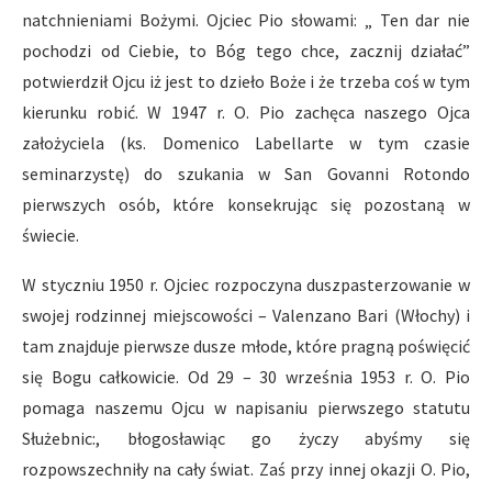
natchnieniami Bożymi. Ojciec Pio słowami: „ Ten dar nie
pochodzi od Ciebie, to Bóg tego chce, zacznij działać”
potwierdził Ojcu iż jest to dzieło Boże i że trzeba coś w tym
kierunku robić. W 1947 r. O. Pio zachęca naszego Ojca
założyciela (ks. Domenico Labellarte w tym czasie
seminarzystę) do szukania w San Govanni Rotondo
pierwszych osób, które konsekrując się pozostaną w
świecie.
W styczniu 1950 r. Ojciec rozpoczyna duszpasterzowanie w
swojej rodzinnej miejscowości – Valenzano Bari (Włochy) i
tam znajduje pierwsze dusze młode, które pragną poświęcić
się Bogu całkowicie. Od 29 – 30 września 1953 r. O. Pio
pomaga naszemu Ojcu w napisaniu pierwszego statutu
Służebnic:, błogosławiąc go życzy abyśmy się
rozpowszechniły na cały świat. Zaś przy innej okazji O. Pio,