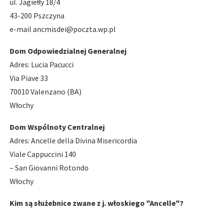
ul. Jagiełły 18/4
43-200 Pszczyna
e-mail
ancmisdei@poczta.wp.pl
Dom Odpowiedzialnej Generalnej
Adres: Lucia Pacucci
Via Piave 33
70010 Valenzano (BA)
Włochy
Dom Wspólnoty Centralnej
Adres: Ancelle della Divina Misericordia
Viale Cappuccini 140
– San Giovanni Rotondo
Włochy
Kim są służebnice zwane
z j. włoskiego "
Ancelle"?