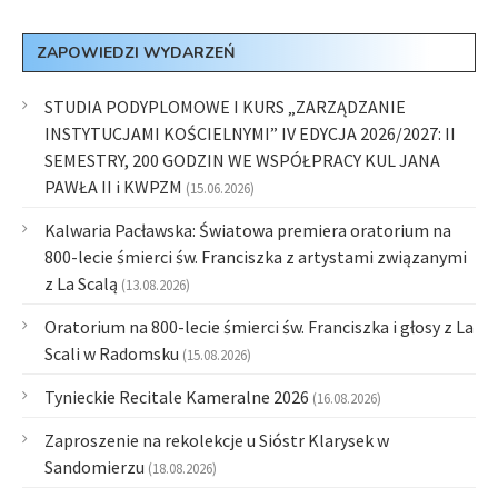
ZAPOWIEDZI WYDARZEŃ
STUDIA PODYPLOMOWE I KURS „ZARZĄDZANIE
INSTYTUCJAMI KOŚCIELNYMI” IV EDYCJA 2026/2027: II
SEMESTRY, 200 GODZIN WE WSPÓŁPRACY KUL JANA
PAWŁA II i KWPZM
(15.06.2026)
Kalwaria Pacławska: Światowa premiera oratorium na
800-lecie śmierci św. Franciszka z artystami związanymi
z La Scalą
(13.08.2026)
Oratorium na 800-lecie śmierci św. Franciszka i głosy z La
Scali w Radomsku
(15.08.2026)
Tynieckie Recitale Kameralne 2026
(16.08.2026)
Zaproszenie na rekolekcje u Sióstr Klarysek w
Sandomierzu
(18.08.2026)