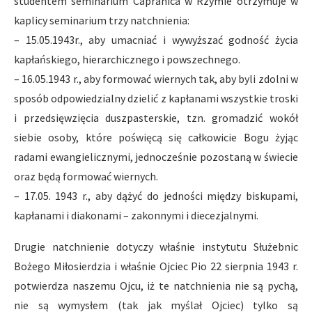
studentem seminarium Capranica w Rzymie otrzymuje w
kaplicy seminarium trzy natchnienia:
– 15.05.1943r., aby umacniać i wywyższać godność życia
kapłańskiego, hierarchicznego i powszechnego.
– 16.05.1943 r., aby formować wiernych tak, aby byli zdolni w
sposób odpowiedzialny dzielić z kapłanami wszystkie troski
i przedsięwzięcia duszpasterskie, tzn. gromadzić wokół
siebie osoby, które poświęcą się całkowicie Bogu żyjąc
radami ewangielicznymi, jednocześnie pozostaną w świecie
oraz będą formować wiernych.
– 17.05. 1943 r., aby dążyć do jedności między biskupami,
kapłanami i diakonami – zakonnymi i diecezjalnymi.
Drugie natchnienie dotyczy właśnie instytutu Służebnic
Bożego Miłosierdzia i właśnie Ojciec Pio 22 sierpnia 1943 r.
potwierdza naszemu Ojcu, iż te natchnienia nie są pychą,
nie są wymysłem (tak jak myślał Ojciec) tylko są