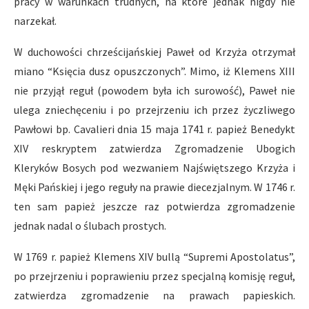
pracy w warunkach trudnych, na które jednak nigdy nie
narzekał.
W duchowości chrześcijańskiej Paweł od Krzyża otrzymał
miano “Księcia dusz opuszczonych”. Mimo, iż Klemens XIII
nie przyjął reguł (powodem była ich surowość), Paweł nie
ulega zniechęceniu i po przejrzeniu ich przez życzliwego
Pawłowi bp. Cavalieri dnia 15 maja 1741 r. papież Benedykt
XIV reskryptem zatwierdza Zgromadzenie Ubogich
Kleryków Bosych pod wezwaniem Najświętszego Krzyża i
Męki Pańskiej i jego reguły na prawie diecezjalnym. W 1746 r.
ten sam papież jeszcze raz potwierdza zgromadzenie
jednak nadal o ślubach prostych.
W 1769 r. papież Klemens XIV bullą “Supremi Apostolatus”,
po przejrzeniu i poprawieniu przez specjalną komisję reguł,
zatwierdza zgromadzenie na prawach papieskich.