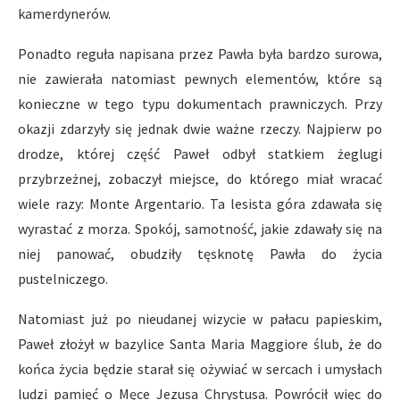
kamerdynerów.
Ponadto reguła napisana przez Pawła była bardzo surowa,
nie zawierała natomiast pewnych elementów, które są
konieczne w tego typu dokumentach prawniczych. Przy
okazji zdarzyły się jednak dwie ważne rzeczy. Najpierw po
drodze, której część Paweł odbył statkiem żeglugi
przybrzeżnej, zobaczył miejsce, do którego miał wracać
wiele razy: Monte Argentario. Ta lesista góra zdawała się
wyrastać z morza. Spokój, samotność, jakie zdawały się na
niej panować, obudziły tęsknotę Pawła do życia
pustelniczego.
Natomiast już po nieudanej wizycie w pałacu papieskim,
Paweł złożył w bazylice Santa Maria Maggiore ślub, że do
końca życia będzie starał się ożywiać w sercach i umysłach
ludzi pamięć o Męce Jezusa Chrystusa. Powrócił więc do