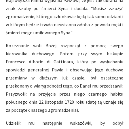
Najświętsza Panna wyjaśniła Pawłowi, że jest tak ubrana na
znak żałoby po śmierci Syna i dodała: “Musisz założyć
zgromadzenie, którego członkowie będą tak samo odziani i
w którym będzie trwała nieustanna żałoba z powodu męki i
śmierci mego umiłowanego Syna.”
Rozeznanie woli Bożej rozpoczął z pomocą swego
kierownika duchowego. Potem przy swym biskupie
Francesco Alborio di Gattinara, który po wysłuchaniu
spowiedzi generalnej Pawła i obserwując jego duchowe
przemiany w dłuższym już czasie, był ostateczne
przekonany o wiarygodności tego, co Danei mu przedstawił.
Przyzwolił na przyjęcie przez niego czarnego habitu
pokutnego dnia 22 listopada 1720 roku (datę tę uznaje się
za początek naszego zgromadzenia).
Udzielił mu następnie wskazówki, by odbył