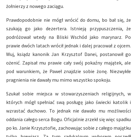
żołnierzy z nowego zaciągu.
Prawdopodobnie nie mógł wrócić do domu, bo bał się, że
szukają go jako dezertera. Istnieją przypuszczenia, że
podróżował wtedy na Bliski Wschód jako marynarz. Po
prawie dwóch latach wrócił jednak i dalej pracował z ojcem.
Wuj, ksiądz kanonik Jan Krzysztof Danei, postanowił go
ożenić. Zapisał mu prawie cały swój pokaźny majątek, ale
pod warunkiem, że Paweł znajdzie sobie żonę. Niezwykłe
pragnienia nie dawały mu mimo wszystko spokoju.
Szukał sobie miejsca w stowarzyszeniach religijnych, w
których mógł spełniać swą posługę jako świecki katolik i
wzrastać duchowo. To jednak nie dawało mu możliwości
oddania całego serca Bogu. Oficjalnie zrzekł się więc spadku
po ks. Janie Krzysztofie, zachowując sobie z całego majątku
tylko brewiarz. Za tym radykalnym wyborem poszedł