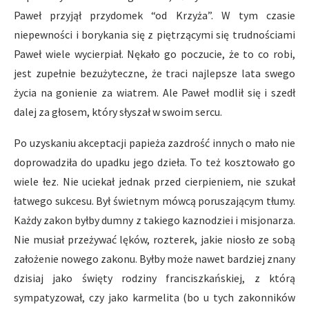
Paweł przyjął przydomek “od Krzyża”. W tym czasie
niepewności i borykania się z piętrzącymi się trudnościami
Paweł wiele wycierpiał. Nękało go poczucie, że to co robi,
jest zupełnie bezużyteczne, że traci najlepsze lata swego
życia na gonienie za wiatrem. Ale Paweł modlił się i szedł
dalej za głosem, który słyszał w swoim sercu.
Po uzyskaniu akceptacji papieża zazdrość innych o mało nie
doprowadziła do upadku jego dzieła. To też kosztowało go
wiele łez. Nie uciekał jednak przed cierpieniem, nie szukał
łatwego sukcesu. Był świetnym mówcą poruszającym tłumy.
Każdy zakon byłby dumny z takiego kaznodziei i misjonarza.
Nie musiał przeżywać lęków, rozterek, jakie niosło ze sobą
założenie nowego zakonu. Byłby może nawet bardziej znany
dzisiaj jako święty rodziny franciszkańskiej, z którą
sympatyzował, czy jako karmelita (bo u tych zakonników