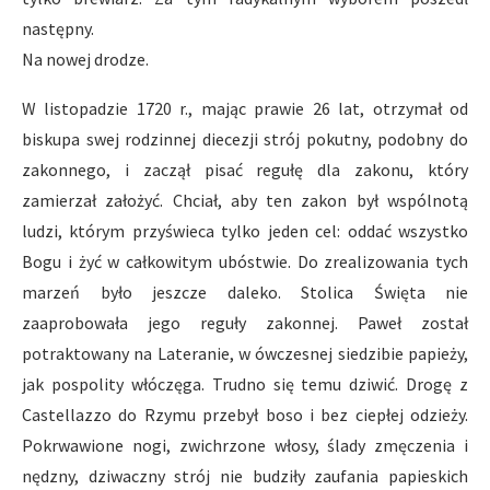
następny.
Na nowej drodze.
W listopadzie 1720 r., mając prawie 26 lat, otrzymał od
biskupa swej rodzinnej diecezji strój pokutny, podobny do
zakonnego, i zaczął pisać regułę dla zakonu, który
zamierzał założyć. Chciał, aby ten zakon był wspólnotą
ludzi, którym przyświeca tylko jeden cel: oddać wszystko
Bogu i żyć w całkowitym ubóstwie. Do zrealizowania tych
marzeń było jeszcze daleko. Stolica Święta nie
zaaprobowała jego reguły zakonnej. Paweł został
potraktowany na Lateranie, w ówczesnej siedzibie papieży,
jak pospolity włóczęga. Trudno się temu dziwić. Drogę z
Castellazzo do Rzymu przebył boso i bez ciepłej odzieży.
Pokrwawione nogi, zwichrzone włosy, ślady zmęczenia i
nędzny, dziwaczny strój nie budziły zaufania papieskich