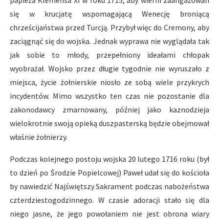
papieża Klemensa XI w roku 1715, aby wierni zaangażowali
się w krucjatę wspomagającą Wenecję broniącą
chrześcijaństwa przed Turcją. Przybył więc do Cremony, aby
zaciągnąć się do wojska. Jednak wyprawa nie wyglądała tak
jak sobie to młody, przepełniony ideałami chłopak
wyobrażał. Wojsko przez długie tygodnie nie wyruszało z
miejsca, życie żołnierskie niosło ze sobą wiele przykrych
incydentów. Mimo wszystko ten czas nie pozostanie dla
zakonodawcy zmarnowany, później jako kaznodzieja
wielokrotnie swoją opieką duszpasterską będzie obejmował
właśnie żołnierzy.
Podczas kolejnego postoju wojska 20 lutego 1716 roku (był
to dzień po Środzie Popielcowej) Paweł udał się do kościoła
by nawiedzić Najświętszy Sakrament podczas nabożeństwa
czterdziestogodzinnego. W czasie adoracji stało się dla
niego jasne, że jego powołaniem nie jest obrona wiary