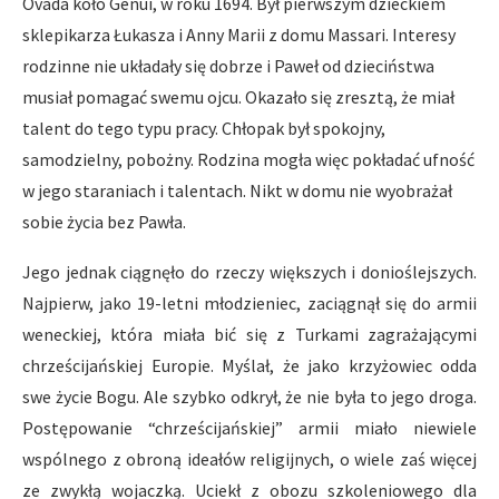
Ovada koło Genui, w roku 1694. Był pierwszym dzieckiem
sklepikarza Łukasza i Anny Marii z domu Massari. Interesy
rodzinne nie układały się dobrze i Paweł od dzieciństwa
musiał pomagać swemu ojcu. Okazało się zresztą, że miał
talent do tego typu pracy. Chłopak był spokojny,
samodzielny, pobożny. Rodzina mogła więc pokładać ufność
w jego staraniach i talentach. Nikt w domu nie wyobrażał
sobie życia bez Pawła.
Jego jednak ciągnęło do rzeczy większych i donioślejszych.
Najpierw, jako 19-letni młodzieniec, zaciągnął się do armii
weneckiej, która miała bić się z Turkami zagrażającymi
chrześcijańskiej Europie. Myślał, że jako krzyżowiec odda
swe życie Bogu. Ale szybko odkrył, że nie była to jego droga.
Postępowanie “chrześcijańskiej” armii miało niewiele
wspólnego z obroną ideałów religijnych, o wiele zaś więcej
ze zwykłą wojaczką. Uciekł z obozu szkoleniowego dla