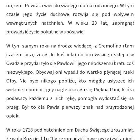
orężem. Powraca wiec do swojego domu rodzinnego. W tym
czasie jego życie duchowe rozwija się pod wpływem
wewnętrznych natchnień. W wieku 23 lat, zapragnął
prowadzić życie pokutne w ubóstwie.
W tym samym roku na drodze wiodącej z Cremolino (tam
czasem uczęszczał do kościoła) do ojcowskiego sklepu w
Ovadzie przydarzyło się Pawłowi i jego młodszemu bratu coś
niezwykłego. Obydwaj oni wpadli do wartko płynącej rzeki
Olby. Nie było nikogo pobliżu, kto mógłby usłyszeć ich
wołanie o pomoc, gdy nagle ukazała się Piękna Pani, która
podawszy każdemu z nich rękę, pomogła wydostać się na
brzeg. Był to dla Pawła pierwszy znak nad przyrodzonej
opieki.
W roku 1718 pod natchnieniem Ducha Świętego zrozumiał,
że wolą Bożą jest to “by zgromadzić towarzyszy i żyć z nimi,