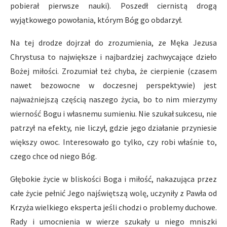
pobierał pierwsze nauki). Poszedł ciernistą drogą
wyjątkowego powołania, którym Bóg go obdarzył.
Na tej drodze dojrzał do zrozumienia, ze Męka Jezusa
Chrystusa to największe i najbardziej zachwycające dzieło
Bożej miłości. Zrozumiał też chyba, że cierpienie (czasem
nawet bezowocne w doczesnej perspektywie) jest
najważniejszą częścią naszego życia, bo to nim mierzymy
wierność Bogu i własnemu sumieniu. Nie szukał sukcesu, nie
patrzył na efekty, nie liczył, gdzie jego działanie przyniesie
większy owoc. Interesowało go tylko, czy robi właśnie to,
czego chce od niego Bóg.
Głębokie życie w bliskości Boga i miłość, nakazująca przez
całe życie pełnić Jego najświętszą wolę, uczyniły z Pawła od
Krzyża wielkiego eksperta jeśli chodzi o problemy duchowe.
Rady i umocnienia w wierze szukały u niego mniszki