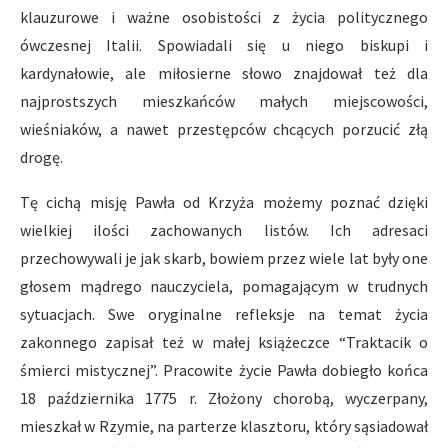
klauzurowe i ważne osobistości z życia politycznego
ówczesnej Italii. Spowiadali się u niego biskupi i
kardynałowie, ale miłosierne słowo znajdował też dla
najprostszych mieszkańców małych miejscowości,
wieśniaków, a nawet przestępców chcących porzucić złą
drogę.
Tę cichą misję Pawła od Krzyża możemy poznać dzięki
wielkiej ilości zachowanych listów. Ich adresaci
przechowywali je jak skarb, bowiem przez wiele lat były one
głosem mądrego nauczyciela, pomagającym w trudnych
sytuacjach. Swe oryginalne refleksje na temat życia
zakonnego zapisał też w małej książeczce “Traktacik o
śmierci mistycznej”. Pracowite życie Pawła dobiegło końca
18 października 1775 r. Złożony chorobą, wyczerpany,
mieszkał w Rzymie, na parterze klasztoru, który sąsiadował