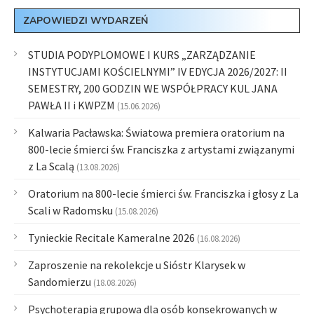
ZAPOWIEDZI WYDARZEŃ
STUDIA PODYPLOMOWE I KURS „ZARZĄDZANIE
INSTYTUCJAMI KOŚCIELNYMI” IV EDYCJA 2026/2027: II
SEMESTRY, 200 GODZIN WE WSPÓŁPRACY KUL JANA
PAWŁA II i KWPZM
(15.06.2026)
Kalwaria Pacławska: Światowa premiera oratorium na
800-lecie śmierci św. Franciszka z artystami związanymi
z La Scalą
(13.08.2026)
Oratorium na 800-lecie śmierci św. Franciszka i głosy z La
Scali w Radomsku
(15.08.2026)
Tynieckie Recitale Kameralne 2026
(16.08.2026)
Zaproszenie na rekolekcje u Sióstr Klarysek w
Sandomierzu
(18.08.2026)
Psychoterapia grupowa dla osób konsekrowanych w