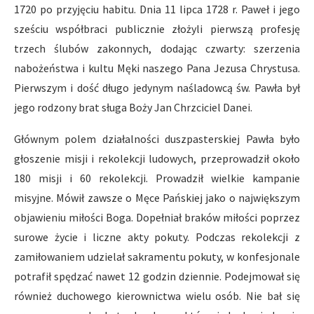
1720 po przyjęciu habitu. Dnia 11 lipca 1728 r. Paweł i jego
sześciu współbraci publicznie złożyli pierwszą profesję
trzech ślubów zakonnych, dodając czwarty: szerzenia
nabożeństwa i kultu Męki naszego Pana Jezusa Chrystusa.
Pierwszym i dość długo jedynym naśladowcą św. Pawła był
jego rodzony brat sługa Boży Jan Chrzciciel Danei.
Głównym polem działalności duszpasterskiej Pawła było
głoszenie misji i rekolekcji ludowych, przeprowadził około
180 misji i 60 rekolekcji. Prowadził wielkie kampanie
misyjne. Mówił zawsze o Męce Pańskiej jako o największym
objawieniu miłości Boga. Dopełniał braków miłości poprzez
surowe życie i liczne akty pokuty. Podczas rekolekcji z
zamiłowaniem udzielał sakramentu pokuty, w konfesjonale
potrafił spędzać nawet 12 godzin dziennie. Podejmował się
również duchowego kierownictwa wielu osób. Nie bał się