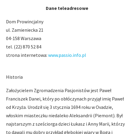
Dane teleadresowe
Dom Prowincjalny
ul. Zamieniecka 21
04-158 Warszawa
tel. (22) 870 52 84
strona internetowa:
www.passio.info.pl
Historia
Założycielem Zgromadzenia Pasjonistów jest Paweł
Franciszek Danei, który po obłóczynach przyjął imię Paweł
od Krzyża. Urodził się 3 stycznia 1694 roku w Ovadzie,
włoskim miasteczku niedaleko Aleksandrii (Piemont). Był
najstarszym z sześciorga dzieci Łukasz i Anny Marii, którzy
to dawali mu dobry przykład głębokiej wiary w Boga i