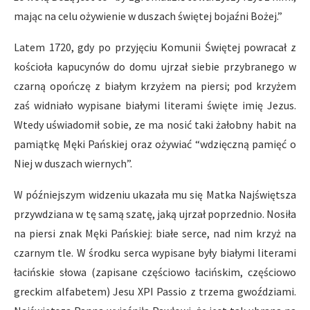
mając na celu ożywienie w duszach świętej bojaźni Bożej.”
Latem 1720, gdy po przyjęciu Komunii Świętej powracał z
kościoła kapucynów do domu ujrzał siebie przybranego w
czarną opończę z białym krzyżem na piersi; pod krzyżem
zaś widniało wypisane białymi literami święte imię Jezus.
Wtedy uświadomił sobie, ze ma nosić taki żałobny habit na
pamiątkę Męki Pańskiej oraz ożywiać “wdzięczną pamięć o
Niej w duszach wiernych”.
W późniejszym widzeniu ukazała mu się Matka Najświętsza
przywdziana w tę samą szatę, jaką ujrzał poprzednio. Nosiła
na piersi znak Męki Pańskiej: białe serce, nad nim krzyż na
czarnym tle. W środku serca wypisane były białymi literami
łacińskie słowa (zapisane częściowo łacińskim, częściowo
greckim alfabetem) Jesu XPI Passio z trzema gwoździami.