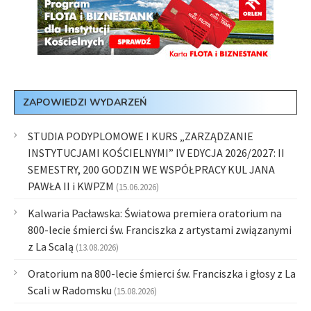
ZAPOWIEDZI WYDARZEŃ
STUDIA PODYPLOMOWE I KURS „ZARZĄDZANIE
INSTYTUCJAMI KOŚCIELNYMI” IV EDYCJA 2026/2027: II
SEMESTRY, 200 GODZIN WE WSPÓŁPRACY KUL JANA
PAWŁA II i KWPZM
(15.06.2026)
Kalwaria Pacławska: Światowa premiera oratorium na
800-lecie śmierci św. Franciszka z artystami związanymi
z La Scalą
(13.08.2026)
Oratorium na 800-lecie śmierci św. Franciszka i głosy z La
Scali w Radomsku
(15.08.2026)