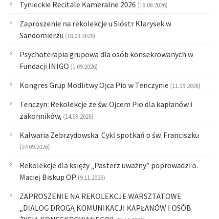
Tynieckie Recitale Kameralne 2026
(16.08.2026)
Zaproszenie na rekolekcje u Sióstr Klarysek w
Sandomierzu
(18.08.2026)
Psychoterapia grupowa dla osób konsekrowanych w
Fundacji INIGO
(1.09.2026)
Kongres Grup Modlitwy Ojca Pio w Tenczynie
(11.09.2026)
Tenczyn: Rekolekcje ze św. Ojcem Pio dla kapłanów i
zakonników,
(14.09.2026)
Kalwaria Zebrzydowska: Cykl spotkań o św. Franciszku
(24.09.2026)
Rekolekcje dla księży „Pasterz uważny” poprowadzi o.
Maciej Biskup OP
(9.11.2026)
ZAPROSZENIE NA REKOLEKCJE WARSZTATOWE
„DIALOG DROGĄ KOMUNIKACJI KAPŁANÓW I OSÓB