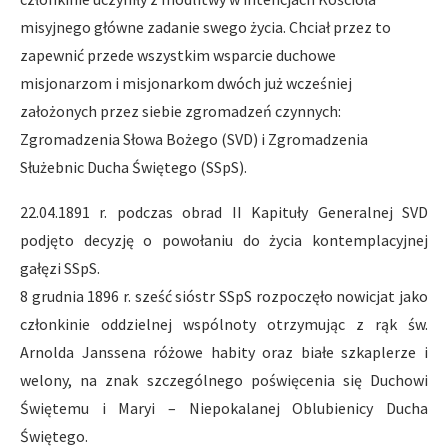
misyjnego główne zadanie swego życia. Chciał przez to
zapewnić przede wszystkim wsparcie duchowe
misjonarzom i misjonarkom dwóch już wcześniej
założonych przez siebie zgromadzeń czynnych:
Zgromadzenia Słowa Bożego (SVD) i Zgromadzenia
Służebnic Ducha Świętego (SSpS).
22.04.1891 r. podczas obrad II Kapituły Generalnej SVD
podjęto decyzję o powołaniu do życia kontemplacyjnej
gałęzi SSpS.
8 grudnia 1896 r. sześć sióstr SSpS rozpoczęło nowicjat jako
członkinie oddzielnej wspólnoty otrzymując z rąk św.
Arnolda Janssena różowe habity oraz białe szkaplerze i
welony, na znak szczególnego poświęcenia się Duchowi
Świętemu i Maryi – Niepokalanej Oblubienicy Ducha
Świętego.