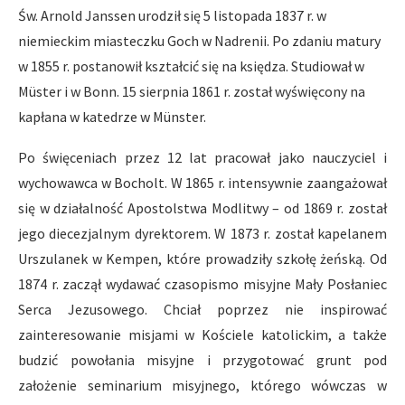
Św. Arnold Janssen urodził się 5 listopada 1837 r. w
niemieckim miasteczku Goch w Nadrenii. Po zdaniu matury
w 1855 r. postanowił kształcić się na księdza. Studiował w
Müster i w Bonn. 15 sierpnia 1861 r. został wyświęcony na
kapłana w katedrze w Münster.
Po święceniach przez 12 lat pracował jako nauczyciel i
wychowawca w Bocholt. W 1865 r. intensywnie zaangażował
się w działalność Apostolstwa Modlitwy – od 1869 r. został
jego diecezjalnym dyrektorem. W 1873 r. został kapelanem
Urszulanek w Kempen, które prowadziły szkołę żeńską. Od
1874 r. zaczął wydawać czasopismo misyjne Mały Posłaniec
Serca Jezusowego. Chciał poprzez nie inspirować
zainteresowanie misjami w Kościele katolickim, a także
budzić powołania misyjne i przygotować grunt pod
założenie seminarium misyjnego, którego wówczas w