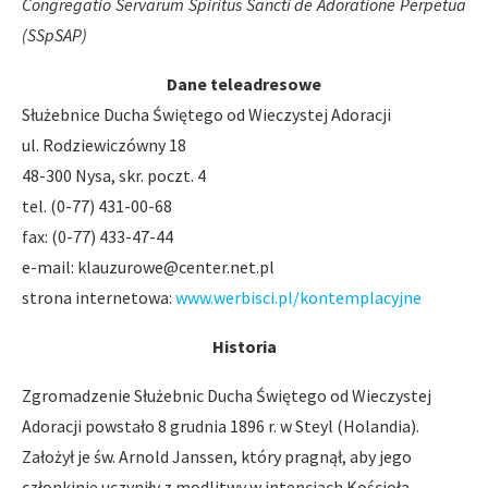
Congregatio Servarum Spiritus Sancti de Adoratione Perpetua
(SSpSAP)
Dane teleadresowe
Służebnice Ducha Świętego od Wieczystej Adoracji
ul. Rodziewiczówny 18
48-300 Nysa, skr. poczt. 4
tel. (0-77) 431-00-68
fax: (0-77) 433-47-44
e-mail:
klauzurowe@center.net.pl
strona internetowa:
www.werbisci.pl/kontemplacyjne
Historia
Zgromadzenie Służebnic Ducha Świętego od Wieczystej
Adoracji powstało 8 grudnia 1896 r. w Steyl (Holandia).
Założył je św. Arnold Janssen, który pragnął, aby jego
członkinie uczyniły z modlitwy w intencjach Kościoła