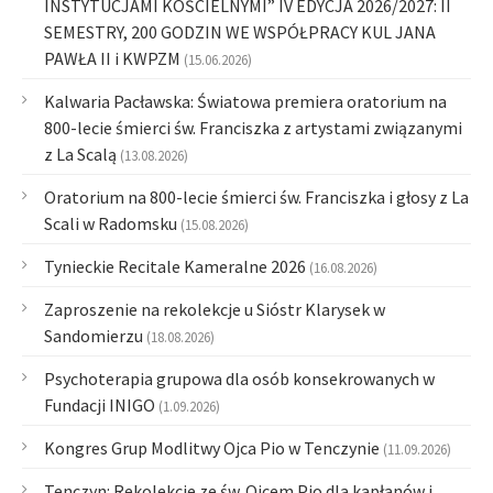
INSTYTUCJAMI KOŚCIELNYMI” IV EDYCJA 2026/2027: II
SEMESTRY, 200 GODZIN WE WSPÓŁPRACY KUL JANA
PAWŁA II i KWPZM
(15.06.2026)
Kalwaria Pacławska: Światowa premiera oratorium na
800-lecie śmierci św. Franciszka z artystami związanymi
z La Scalą
(13.08.2026)
Oratorium na 800-lecie śmierci św. Franciszka i głosy z La
Scali w Radomsku
(15.08.2026)
Tynieckie Recitale Kameralne 2026
(16.08.2026)
Zaproszenie na rekolekcje u Sióstr Klarysek w
Sandomierzu
(18.08.2026)
Psychoterapia grupowa dla osób konsekrowanych w
Fundacji INIGO
(1.09.2026)
Kongres Grup Modlitwy Ojca Pio w Tenczynie
(11.09.2026)
Tenczyn: Rekolekcje ze św. Ojcem Pio dla kapłanów i