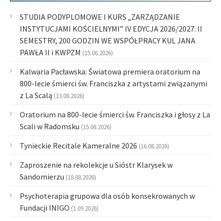
STUDIA PODYPLOMOWE I KURS „ZARZĄDZANIE
INSTYTUCJAMI KOŚCIELNYMI” IV EDYCJA 2026/2027: II
SEMESTRY, 200 GODZIN WE WSPÓŁPRACY KUL JANA
PAWŁA II i KWPZM
(15.06.2026)
Kalwaria Pacławska: Światowa premiera oratorium na
800-lecie śmierci św. Franciszka z artystami związanymi
z La Scalą
(13.08.2026)
Oratorium na 800-lecie śmierci św. Franciszka i głosy z La
Scali w Radomsku
(15.08.2026)
Tynieckie Recitale Kameralne 2026
(16.08.2026)
Zaproszenie na rekolekcje u Sióstr Klarysek w
Sandomierzu
(18.08.2026)
Psychoterapia grupowa dla osób konsekrowanych w
Fundacji INIGO
(1.09.2026)