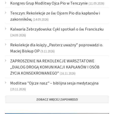
Kongres Grup Modlitwy Ojca Pio w Tenczynie
(11.09.2026)
Tenczyn: Rekolekcje ze św. Ojcem Pio dla kapłanów i
zakonników,
(14.09.2026)
Kalwaria Zebrzydowska: Cykl spotkań o św. Franciszku
(24.09.2026)
Rekolekcje dla księży „Pasterz uważny” poprowadzi o.
Maciej Biskup OP
(9.11.2026)
ZAPROSZENIE NA REKOLEKCJE WARSZTATOWE
„DIALOG DROGĄ KOMUNIKACJI KAPŁANÓW I OSÓB
ŻYCIA KONSEKROWANEGO”
(16.11.2026)
Modlitwa "Ojcze nasz" – biblijna sesja medytacyjna
(19.11.2026)
ZOBACZ WIĘCEJ ZAPOWIEDZI