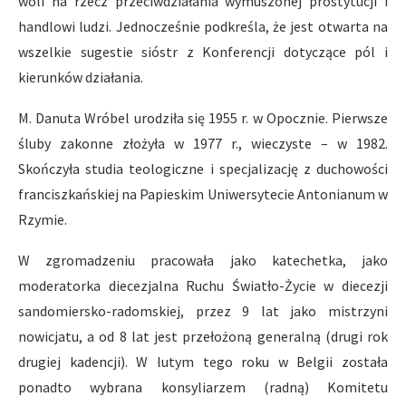
woli na rzecz przeciwdziałania wymuszonej prostytucji i
handlowi ludzi. Jednocześnie podkreśla, że jest otwarta na
wszelkie sugestie sióstr z Konferencji dotyczące pól i
kierunków działania.
M. Danuta Wróbel urodziła się 1955 r. w Opocznie. Pierwsze
śluby zakonne złożyła w 1977 r., wieczyste – w 1982.
Skończyła studia teologiczne i specjalizację z duchowości
franciszkańskiej na Papieskim Uniwersytecie Antonianum w
Rzymie.
W zgromadzeniu pracowała jako katechetka, jako
moderatorka diecezjalna Ruchu Światło-Życie w diecezji
sandomiersko-radomskiej, przez 9 lat jako mistrzyni
nowicjatu, a od 8 lat jest przełożoną generalną (drugi rok
drugiej kadencji). W lutym tego roku w Belgii została
ponadto wybrana konsyliarzem (radną) Komitetu