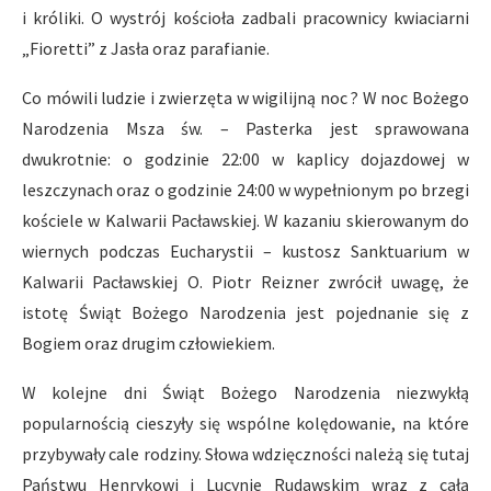
i króliki. O wystrój kościoła zadbali pracownicy kwiaciarni
„Fioretti” z Jasła oraz parafianie.
Co mówili ludzie i zwierzęta w wigilijną noc ? W noc Bożego
Narodzenia Msza św. – Pasterka jest sprawowana
dwukrotnie: o godzinie 22:00 w kaplicy dojazdowej w
leszczynach oraz o godzinie 24:00 w wypełnionym po brzegi
kościele w Kalwarii Pacławskiej. W kazaniu skierowanym do
wiernych podczas Eucharystii – kustosz Sanktuarium w
Kalwarii Pacławskiej O. Piotr Reizner zwrócił uwagę, że
istotę Świąt Bożego Narodzenia jest pojednanie się z
Bogiem oraz drugim człowiekiem.
W kolejne dni Świąt Bożego Narodzenia niezwykłą
popularnością cieszyły się wspólne kolędowanie, na które
przybywały cale rodziny. Słowa wdzięczności należą się tutaj
Państwu Henrykowi i Lucynie Rudawskim wraz z całą