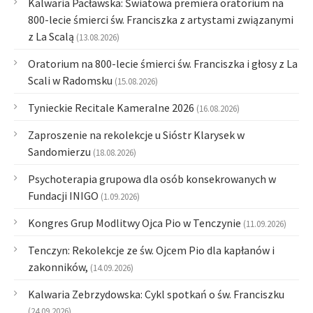
Kalwaria Pacławska: Światowa premiera oratorium na
800-lecie śmierci św. Franciszka z artystami związanymi
z La Scalą
(13.08.2026)
Oratorium na 800-lecie śmierci św. Franciszka i głosy z La
Scali w Radomsku
(15.08.2026)
Tynieckie Recitale Kameralne 2026
(16.08.2026)
Zaproszenie na rekolekcje u Sióstr Klarysek w
Sandomierzu
(18.08.2026)
Psychoterapia grupowa dla osób konsekrowanych w
Fundacji INIGO
(1.09.2026)
Kongres Grup Modlitwy Ojca Pio w Tenczynie
(11.09.2026)
Tenczyn: Rekolekcje ze św. Ojcem Pio dla kapłanów i
zakonników,
(14.09.2026)
Kalwaria Zebrzydowska: Cykl spotkań o św. Franciszku
(24.09.2026)