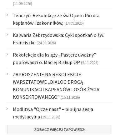
(11.09.2026)
Tenczyn: Rekolekcje ze św. Ojcem Pio dla
kapłanów i zakonników,
(14.09.2026)
Kalwaria Zebrzydowska: Cykl spotkań o św.
Franciszku
(24.09.2026)
Rekolekcje dla księży „Pasterz uważny”
poprowadzi o. Maciej Biskup OP
(9.11.2026)
ZAPROSZENIE NA REKOLEKCJE
WARSZTATOWE „DIALOG DROGĄ
KOMUNIKACJI KAPŁANÓW I OSÓB ŻYCIA
KONSEKROWANEGO”
(16.11.2026)
Modlitwa "Ojcze nasz" – biblijna sesja
medytacyjna
(19.11.2026)
ZOBACZ WIĘCEJ ZAPOWIEDZI