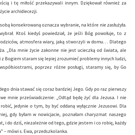
łością i tę miłość przekazywali innym. Dziękował również za
cie archidiecezji.
 osobą konsekrowaną oznacza wybranie, na które nie zasłużyła.
brał. Ktoś kiedyś powiedział, że jeśli Bóg powołuje, to z
rodziców, atmosfera wiary, jaką stworzyli w domu… Dlatego
a. „Dla mnie życie zakonne nie jest ucieczką od świata, ale
ci z Bogiem staram się lepiej zrozumieć problemy innych ludzi,
półsiostrami, poprzez różne posługi, staramy się, by Go
ego dnia stawać się coraz bardziej Jego. Gdy po raz pierwszy
 we mnie przeświadczenie: „Odtąd będę żyć dla Jezusa. I nie
robić, jedynie o tym, by być oddaną wyłącznie Jezusowi. Dla
niej, gdy byłam w nowicjacie, poznałam charyzmat naszego
 do dziś, niezależnie od tego, gdzie jestem i co robię, każdy
a” – mówi s. Ewa, przedszkolanka.