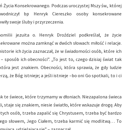
ń Życia Konsekrowanego.
Podczas uroczystej Mszy św., której
ewodniczył bp Henryk Ciereszko osoby konsekrowane
wiły swoje śluby i przyrzeczenia.
omilii jezuita o. Henryk Droździel podkreślał, że życie
ekrowane można zamknąć w dwóch słowach: miłość i relacje.
storie ich życia zaznaczał, że w świadomości osób, które ich
i – sposób ich obecności”. „To jest to, czego dzisiaj świat tak
która jest znakiem. Obecności, która sprawia, że gdy ludzie
ą, że Bóg istnieje; a jeśli istnieje –bo oni Go spotkali, to i ci
jak te świece, które trzymamy w dłoniach. Niezapalona świeca
i, staje się znakiem, niesie światło, które wskazuje drogę. Aby
amtych osób, trzeba zapalić się Chrystusem, trzeba być bardzo
ę Jego słowem, Jego Ciałem, trzeba karmić się modlitwą… To
mująca, udzielająca się” – zaznaczał.