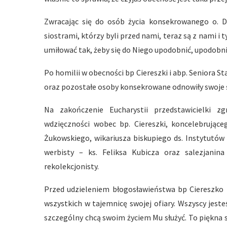
Zwracając się do osób życia konsekrowanego o. Dr
siostrami, którzy byli przed nami, teraz są z nami i 
umiłować tak, żeby się do Niego upodobnić, upodobnić 
Po homilii w obecności bp Ciereszki i abp. Seniora S
oraz pozostałe osoby konsekrowane odnowiły swoje ś
Na zakończenie Eucharystii przedstawicielki 
wdzięczności wobec bp. Ciereszki, koncelebrujące
Żukowskiego, wikariusza biskupiego ds. Instytutów
werbisty – ks. Feliksa Kubicza oraz salezjani
rekolekcjonisty.
Przed udzieleniem błogosławieństwa bp Ciereszko 
wszystkich w tajemnicę swojej ofiary. Wszyscy jes
szczególny chcą swoim życiem Mu służyć. To piękna