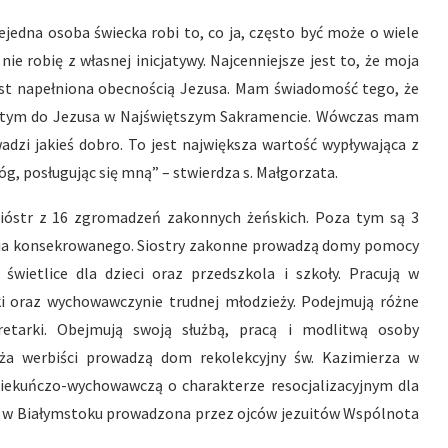
jedna osoba świecka robi to, co ja, często być może o wiele
 nie robię z własnej inicjatywy. Najcenniejsze jest to, że moja
jest napełniona obecnością Jezusa. Mam świadomość tego, że
 z tym do Jezusa w Najświętszym Sakramencie. Wówczas mam
adzi jakieś dobro. To jest największa wartość wypływająca z
 Bóg, posługując się mną” – stwierdza s. Małgorzata.
0 sióstr z 16 zgromadzeń zakonnych żeńskich. Poza tym są 3
ycia konsekrowanego. Siostry zakonne prowadzą domy pomocy
wietlice dla dzieci oraz przedszkola i szkoły. Pracują w
elki oraz wychowawczynie trudnej młodzieży. Podejmują różne
kretarki. Obejmują swoją służbą, pracą i modlitwą osoby
ęża werbiści prowadzą dom rekolekcyjny św. Kazimierza w
 opiekuńczo-wychowawczą o charakterze resocjalizacyjnym dla
a w Białymstoku prowadzona przez ojców jezuitów Wspólnota