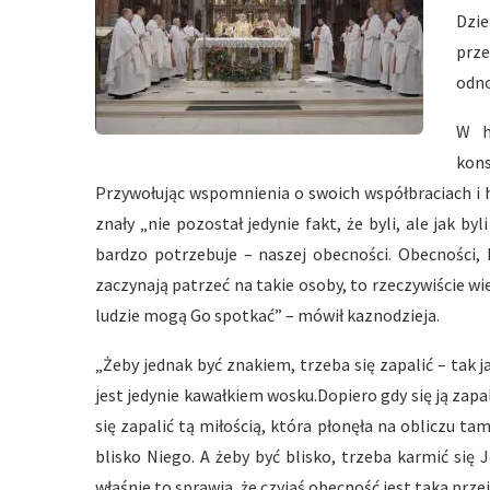
Dzie
prz
odno
W h
kons
Przywołując wspomnienia o swoich współbraciach i hi
znały „nie pozostał jedynie fakt, że byli, ale jak byl
bardzo potrzebuje – naszej obecności. Obecności, 
zaczynają patrzeć na takie osoby, to rzeczywiście wierz
ludzie mogą Go spotkać” – mówił kaznodzieja.
„Żeby jednak być znakiem, trzeba się zapalić – tak 
jest jedynie kawałkiem wosku.Dopiero gdy się ją zapal
się zapalić tą miłością, która płonęła na obliczu t
blisko Niego. A żeby być blisko, trzeba karmić si
właśnie to sprawia, że czyjaś obecność jest taka przej