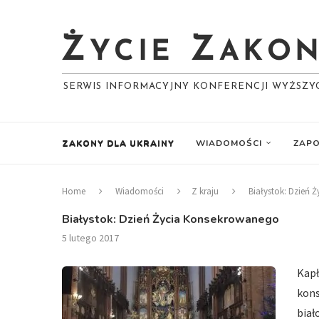
SERWIS INFORMACYJNY KONFERENCJI WYŻSZ
ZAKONY DLA UKRAINY
WIADOMOŚCI
ZAPO
Home
Wiadomości
Z kraju
Białystok: Dzień
Białystok: Dzień Życia Konsekrowanego
5 lutego 2017
Kapł
kon
biał