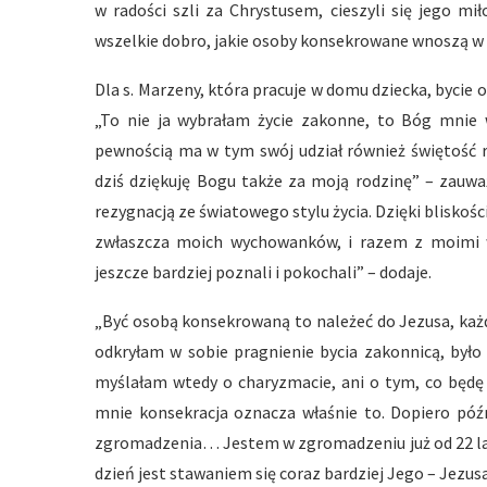
w radości szli za Chrystusem, cieszyli się jego mi
wszelkie dobro, jakie osoby konsekrowane wnoszą w ży
Dla s. Marzeny, która pracuje w domu dziecka, bycie
„To nie ja wybrałam życie zakonne, to Bóg mnie wy
pewnością ma w tym swój udział również świętość 
dziś dziękuję Bogu także za moją rodzinę” – zauważ
rezygnacją ze światowego stylu życia. Dzięki bliskoś
zwłaszcza moich wychowanków, i razem z moimi ws
jeszcze bardziej poznali i pokochali” – dodaje.
„Być osobą konsekrowaną to należeć do Jezusa, każd
odkryłam w sobie pragnienie bycia zakonnicą, było
myślałam wtedy o charyzmacie, ani o tym, co będę 
mnie konsekracja oznacza właśnie to. Dopiero póź
zgromadzenia… Jestem w zgromadzeniu już od 22 lat, i
dzień jest stawaniem się coraz bardziej Jego – Jezus