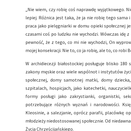
„Nie wiem, czy robię coś naprawdę wyjątkowego. Nie
lepiej. Różnica jest taka, że ja nie robię tego sama i
praca jako pielęgniarki w domu opieki społecznej 
czasami coś po ludzku nie wychodzi. Wówczas idę
pewność, że z tego, co mi nie wychodzi, On wyprow
mojej konsekracji. Nie to, co ja robię, ale to, co robi
W archidiecezji białostockiej posługuje blisko 18
zakony męskie oraz wiele wspólnot i instytutów ż
społecznej, domy samotnej matki, domy dziecka, ś
szpitalach, hospicjach, jako katechetki, nauczyci
formy posługi jako zakrystianki, organistki, se
potrzebujące różnych wyznań i narodowości. Ksi
Kleosinie, a salezjanie, oprócz parafii, placówkę
młodzieży niedostosowanej społecznie. Od niedawn
Życia Chrześcijańskiego.