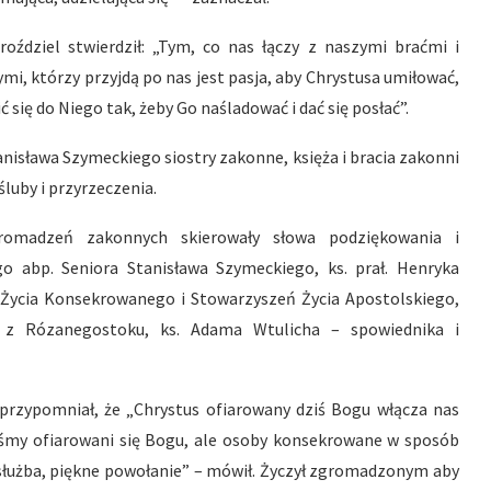
oździel stwierdził: „Tym, co nas łączy z naszymi braćmi i
tymi, którzy przyjdą po nas jest pasja, aby Chrystusa umiłować,
się do Niego tak, żeby Go naśladować i dać się posłać”.
tanisława Szymeckiego siostry zakonne, księża i bracia zakonni
luby i przyrzeczenia.
zgromadzeń zakonnych skierowały słowa podziękowania i
go abp. Seniora Stanisława Szymeckiego, ks. prał. Henryka
 Życia Konsekrowanego i Stowarzyszeń Życia Apostolskiego,
na z Rózanegostoku, ks. Adama Wtulicha – spowiednika i
przypomniał, że „Chrystus ofiarowany dziś Bogu włącza nas
teśmy ofiarowani się Bogu, ale osoby konsekrowane w sposób
 służba, piękne powołanie” – mówił. Życzył zgromadzonym aby