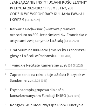
„ZARZĄDZANIE INSTYTUCJAMI KOŚCIELNYMI”
IV EDYCJA 2026/2027: II SEMESTRY, 200
GODZIN WE WSPÓŁPRACY KUL JANA PAWŁA II
i KWPZM
(15.06.2026)
Kalwaria Pacławska: Światowa premiera
oratorium na 800-lecie śmierci św. Franciszka z
artystami związanymi z La Scalą
(13.08.2026)
Oratorium na 800-lecie śmierci św. Franciszka i
głosy z La Scali w Radomsku
(15.08.2026)
Tynieckie Recitale Kameralne 2026
(16.08.2026)
Zaproszenie na rekolekcje u Sióstr Klarysek w
Sandomierzu
(18.08.2026)
Psychoterapia grupowa dla osób
konsekrowanych w Fundacji INIGO
(1.09.2026)
Kongres Grup Modlitwy Ojca Pio w Tenczynie