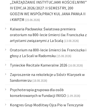
„ZARZĄDZANIE INSTYTUCJAMI KOŚCIELNYMI”
IV EDYCJA 2026/2027: II SEMESTRY, 200
GODZIN WE WSPÓŁPRACY KUL JANA PAWŁA II
i KWPZM
(15.06.2026)
Kalwaria Pacławska: Światowa premiera
oratorium na 800-lecie śmierci św. Franciszka z
artystami związanymi z La Scalą
(13.08.2026)
Oratorium na 800-lecie śmierci św. Franciszka i
głosy z La Scali w Radomsku
(15.08.2026)
Tynieckie Recitale Kameralne 2026
(16.08.2026)
Zaproszenie na rekolekcje u Sióstr Klarysek w
Sandomierzu
(18.08.2026)
Psychoterapia grupowa dla osób
konsekrowanych w Fundacji INIGO
(1.09.2026)
Kongres Grup Modlitwy Ojca Pio w Tenczynie