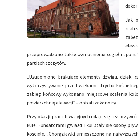
dekor
Jak p
reali
zabez
elewa
przeprowadzono także wzmocnienie cegieł i spoin
partiach szczytów.
„Uzupełniono brakujące elementy dźwigu, dzięki c
wykorzystywanie przed wiekami strychu kościelne
zabieg końcowy wykonano miejscowe scalenia kolor
powierzchnię elewacji” – opisali zakonnicy.
Przy okazji prac elewacyjnych udało się też przywró
kule. Fundatorami gwiazd i kul stały się osoby pr
kościele. „Chorągiewki umieszczone na najwyższych