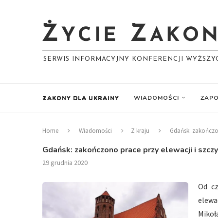
SERWIS INFORMACYJNY KONFERENCJI WYŻSZ
ZAKONY DLA UKRAINY
WIADOMOŚCI
ZAPO
Home
Wiadomości
Z kraju
Gdańsk: zakończon
Gdańsk: zakończono prace przy elewacji i szcz
29 grudnia 2020
Od cz
elewa
Miko