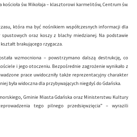
a kościoła św. Mikołaja – klasztorowi karmelitów, Centrum św.
czasu, która ma być nośnikiem współczesnych informacji dla
spustowych oraz koszy z blachy miedzianej. Na podstawie
kształt brakującego rzygacza.
ostała wzmocniona – powstrzymano dalszą destrukcję, co
ściele i jego otoczeniu. Bezpośrednie zagrożenie wynikało z
rowadzone prace uwidoczniły także reprezentacyjny charakter
niej była widoczna dla przybywających niegdyś do Gdańska.
rskiego, Gminie Miasta Gdańska oraz Ministerstwu Kultury
eprowadzenia tego pilnego przedsięwzięcia” – wyrazili