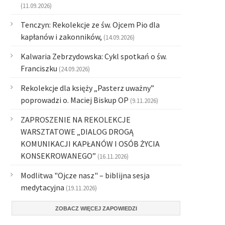
(11.09.2026)
Tenczyn: Rekolekcje ze św. Ojcem Pio dla
kapłanów i zakonników,
(14.09.2026)
Kalwaria Zebrzydowska: Cykl spotkań o św.
Franciszku
(24.09.2026)
Rekolekcje dla księży „Pasterz uważny”
poprowadzi o. Maciej Biskup OP
(9.11.2026)
ZAPROSZENIE NA REKOLEKCJE
WARSZTATOWE „DIALOG DROGĄ
KOMUNIKACJI KAPŁANÓW I OSÓB ŻYCIA
KONSEKROWANEGO”
(16.11.2026)
Modlitwa "Ojcze nasz" – biblijna sesja
medytacyjna
(19.11.2026)
ZOBACZ WIĘCEJ ZAPOWIEDZI