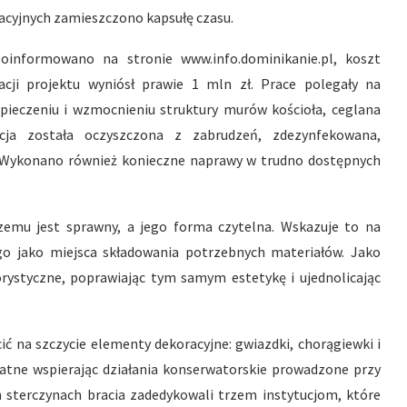
acyjnych zamieszczono kapsułę czasu.
oinformowano na stronie www.info.dominikanie.pl, koszt
zacji projektu wyniósł prawie 1 mln zł. Prace polegały na
pieczeniu i wzmocnieniu struktury murów kościoła, ceglana
cja została oczyszczona z zabrudzeń, zdezynfekowana,
. Wykonano również konieczne naprawy w trudno dostępnych
zemu jest sprawny, a jego forma czytelna. Wskazuje to na
go jako miejsca składowania potrzebnych materiałów. Jako
ystyczne, poprawiając tym samym estetykę i ujednolicając
cić na szczycie elementy dekoracyjne: gwiazdki, chorągiewki i
ywatne wspierając działania konserwatorskie prowadzone przy
 sterczynach bracia zadedykowali trzem instytucjom, które