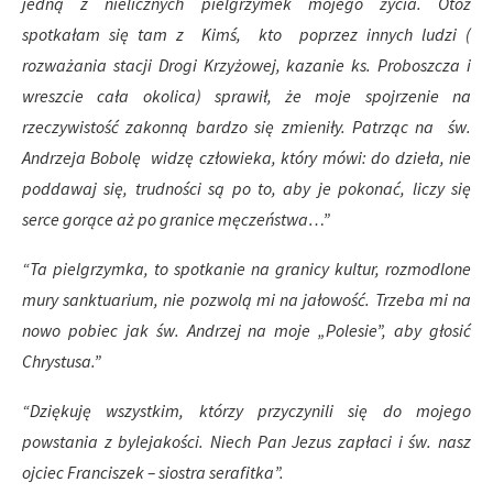
jedną z nielicznych pielgrzymek mojego życia. Otóż
spotkałam się tam z Kimś, kto poprzez innych ludzi (
rozważania stacji Drogi Krzyżowej, kazanie ks. Proboszcza i
wreszcie cała okolica) sprawił, że moje spojrzenie na
rzeczywistość zakonną bardzo się zmieniły. Patrząc na św.
Andrzeja Bobolę widzę człowieka, który mówi: do dzieła, nie
poddawaj się, trudności są po to, aby je pokonać, liczy się
serce gorące aż po granice męczeństwa…”
“Ta pielgrzymka, to spotkanie na granicy kultur, rozmodlone
mury sanktuarium, nie pozwolą mi na jałowość. Trzeba mi na
nowo pobiec jak św. Andrzej na moje „Polesie”, aby głosić
Chrystusa.”
“Dziękuję wszystkim, którzy przyczynili się do mojego
powstania z bylejakości. Niech Pan Jezus zapłaci i św. nasz
ojciec Franciszek – siostra serafitka”.