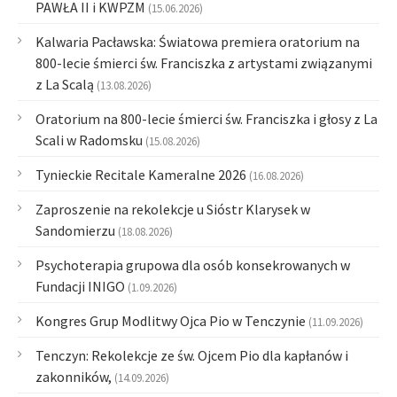
PAWŁA II i KWPZM
(15.06.2026)
Kalwaria Pacławska: Światowa premiera oratorium na
800-lecie śmierci św. Franciszka z artystami związanymi
z La Scalą
(13.08.2026)
Oratorium na 800-lecie śmierci św. Franciszka i głosy z La
Scali w Radomsku
(15.08.2026)
Tynieckie Recitale Kameralne 2026
(16.08.2026)
Zaproszenie na rekolekcje u Sióstr Klarysek w
Sandomierzu
(18.08.2026)
Psychoterapia grupowa dla osób konsekrowanych w
Fundacji INIGO
(1.09.2026)
Kongres Grup Modlitwy Ojca Pio w Tenczynie
(11.09.2026)
Tenczyn: Rekolekcje ze św. Ojcem Pio dla kapłanów i
zakonników,
(14.09.2026)