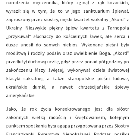
narodzenia męczennika, który zginął z rąk kozackich,
wyraził się w tym, że to w jego sanktuarium śpiewał,
zaproszony przez siostry, męski kwartet wokalny „Akord” z
Ukrainy. Niezwykle piękny śpiew kwartetu z Tarnopola
„przykuwał” słuchaczy do kościelnych ławek, ale serca i
dusze unosił do samych niebios. Wykonane pieśni były
modlitwą i rodziły podziw oraz uwielbienie Boga. „Akord”
przedłużył duchową ucztę, gdyż przez ponad pół godziny po
zakończeniu Mszy świętej, wykonywał dzieła światowej
klasyki sakralnej, a także staropolskie pieśni ludowe,
ukraińskie dumki, a nawet chrześcijańskie śpiewy
amerykańskie.
Jako, że rok życia konsekrowanego jest dla sióstr
zakonnych wielką radością i świętowaniem, kolejnym
punktem spotkania była agapa przygotowana przez Siostry
Franciszkanki Rycerstwa Niepokalanej. Podczas posiłku