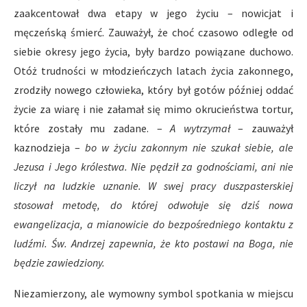
zaakcentował dwa etapy w jego życiu – nowicjat i
męczeńską śmierć. Zauważył, że choć czasowo odległe od
siebie okresy jego życia, były bardzo powiązane duchowo.
Otóż trudności w młodzieńczych latach życia zakonnego,
zrodziły nowego człowieka, który był gotów później oddać
życie za wiarę i nie załamał się mimo okrucieństwa tortur,
które zostały mu zadane. –
A wytrzymał
– zauważył
kaznodzieja –
bo w życiu zakonnym nie szukał siebie, ale
Jezusa i Jego królestwa. Nie pędził za godnościami, ani nie
liczył na ludzkie uznanie. W swej pracy duszpasterskiej
stosował metodę, do której odwołuje się dziś nowa
ewangelizacja, a mianowicie do bezpośredniego kontaktu z
ludźmi. Św. Andrzej zapewnia, że kto postawi na Boga, nie
będzie zawiedziony.
Niezamierzony, ale wymowny symbol spotkania w miejscu