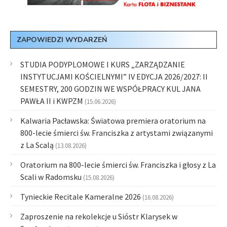
ZAPOWIEDZI WYDARZEŃ
STUDIA PODYPLOMOWE I KURS „ZARZĄDZANIE
INSTYTUCJAMI KOŚCIELNYMI” IV EDYCJA 2026/2027: II
SEMESTRY, 200 GODZIN WE WSPÓŁPRACY KUL JANA
PAWŁA II i KWPZM
(15.06.2026)
Kalwaria Pacławska: Światowa premiera oratorium na
800-lecie śmierci św. Franciszka z artystami związanymi
z La Scalą
(13.08.2026)
Oratorium na 800-lecie śmierci św. Franciszka i głosy z La
Scali w Radomsku
(15.08.2026)
Tynieckie Recitale Kameralne 2026
(16.08.2026)
Zaproszenie na rekolekcje u Sióstr Klarysek w