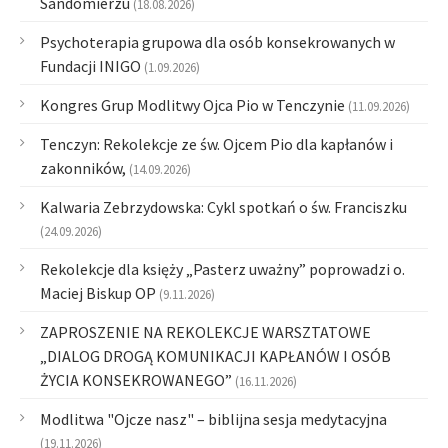
Sandomierzu
(18.08.2026)
Psychoterapia grupowa dla osób konsekrowanych w
Fundacji INIGO
(1.09.2026)
Kongres Grup Modlitwy Ojca Pio w Tenczynie
(11.09.2026)
Tenczyn: Rekolekcje ze św. Ojcem Pio dla kapłanów i
zakonników,
(14.09.2026)
Kalwaria Zebrzydowska: Cykl spotkań o św. Franciszku
(24.09.2026)
Rekolekcje dla księży „Pasterz uważny” poprowadzi o.
Maciej Biskup OP
(9.11.2026)
ZAPROSZENIE NA REKOLEKCJE WARSZTATOWE
„DIALOG DROGĄ KOMUNIKACJI KAPŁANÓW I OSÓB
ŻYCIA KONSEKROWANEGO”
(16.11.2026)
Modlitwa "Ojcze nasz" – biblijna sesja medytacyjna
(19.11.2026)