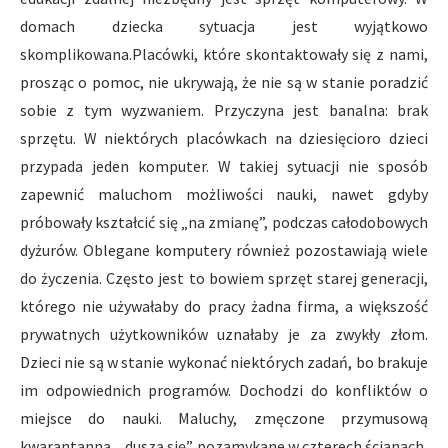
domach dziecka sytuacja jest wyjątkowo
skomplikowana.Placówki, które skontaktowały się z nami,
prosząc o pomoc, nie ukrywają, że nie są w stanie poradzić
sobie z tym wyzwaniem. Przyczyna jest banalna: brak
sprzętu. W niektórych placówkach na dziesięcioro dzieci
przypada jeden komputer. W takiej sytuacji nie sposób
zapewnić maluchom możliwości nauki, nawet gdyby
próbowały kształcić się „na zmianę”, podczas całodobowych
dyżurów. Oblegane komputery również pozostawiają wiele
do życzenia. Często jest to bowiem sprzęt starej generacji,
którego nie używałaby do pracy żadna firma, a większość
prywatnych użytkowników uznałaby je za zwykły złom.
Dzieci nie są w stanie wykonać niektórych zadań, bo brakuje
im odpowiednich programów. Dochodzi do konfliktów o
miejsce do nauki. Maluchy, zmęczone przymusową
kwarantanną, „duszą się” pozamykane w czterech ścianach,