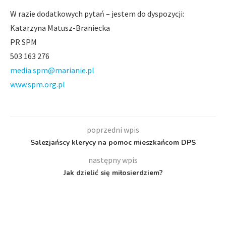
W razie dodatkowych pytań – jestem do dyspozycji:
Katarzyna Matusz-Braniecka
PR SPM
503 163 276
media.spm@marianie.pl
www.spm.org.pl
poprzedni wpis
Salezjańscy klerycy na pomoc mieszkańcom DPS
następny wpis
Jak dzielić się miłosierdziem?