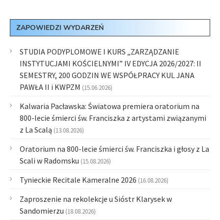
ZAPOWIEDZI WYDARZEŃ
STUDIA PODYPLOMOWE I KURS „ZARZĄDZANIE
INSTYTUCJAMI KOŚCIELNYMI” IV EDYCJA 2026/2027: II
SEMESTRY, 200 GODZIN WE WSPÓŁPRACY KUL JANA
PAWŁA II i KWPZM
(15.06.2026)
Kalwaria Pacławska: Światowa premiera oratorium na
800-lecie śmierci św. Franciszka z artystami związanymi
z La Scalą
(13.08.2026)
Oratorium na 800-lecie śmierci św. Franciszka i głosy z La
Scali w Radomsku
(15.08.2026)
Tynieckie Recitale Kameralne 2026
(16.08.2026)
Zaproszenie na rekolekcje u Sióstr Klarysek w
Sandomierzu
(18.08.2026)