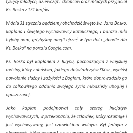
tysięcy młodych, dziewcząt i chłopców oraz młodych przyjaciół
Ks. Bosko z 131 krajów.
W dniu 31 stycznia będziemy obchodzić święto św. Jana Bosko,
kapłana i świętego wychowawcy katolickiego, i bardzo miło
byłoby nam, gdybyśmy mogli ujrzeć w tym dniu „doodle dla
Ks. Bosko” na portalu Google.com.
Ks. Bosko był kapłanem z Turynu, pochodzącym z wiejskiej
rodziny, który z ubóstwa, jakiego doświadczył w XIX w., wyniósł
powołanie służby i zażyłości z Bogiem, które doprowadziło go
do całkowitego oddania swojego życia młodzieży ubogiej i
opuszczonej.
Jako kapłan podejmował cały szereg inicjatyw
wychowawczych, w przekonaniu, że człowiek, który rozumuje i
jest wychowywany, jest człowiekiem wolnym. Był jednym z
pierwszych, który postarał się o umowy o pracę dla młodych