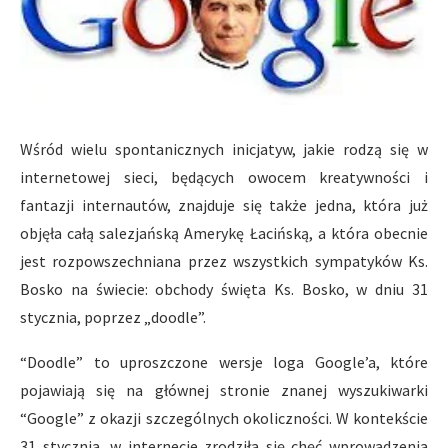
Wśród wielu spontanicznych inicjatyw, jakie rodzą się w
internetowej sieci, będących owocem kreatywności i
fantazji internautów, znajduje się także jedna, która już
objęła całą salezjańską Amerykę Łacińską, a która obecnie
jest rozpowszechniana przez wszystkich sympatyków Ks.
Bosko na świecie: obchody święta Ks. Bosko, w dniu 31
stycznia, poprzez „doodle”.
“Doodle” to uproszczone wersje loga Google’a, które
pojawiają się na głównej stronie znanej wyszukiwarki
“Google” z okazji szczególnych okoliczności. W kontekście
31 stycznia, w internecie zrodziła się chęć wprowadzenia