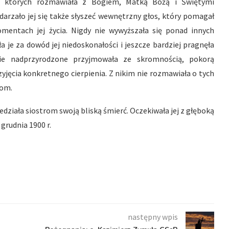
as których rozmawiała z Bogiem, Matką Bożą i Świętymi
arzało jej się także słyszeć wewnętrzny głos, który pomagał
entach jej życia. Nigdy nie wywyższała się ponad innych
 je za dowód jej niedoskonałości i jeszcze bardziej pragnęła
nie nadprzyrodzone przyjmowała ze skromnością, pokorą
zyjęcia konkretnego cierpienia. Z nikim nie rozmawiała o tych
kom.
działa siostrom swoją bliską śmierć. Oczekiwała jej z głęboką
grudnia 1900 r.
następny wpis