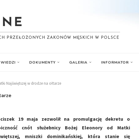
YCH PRZEŁOŻONYCH ZAKONÓW MĘSKICH W POLSCE
WIEDZI
DOKUMENTY
GALERIA
INFORMATOR
tki Najświętszej w drodze na ołtarze
tarze
nciszek 19 maja zezwolił na promulgację dekretu o
oiczność cnót służebnicy Bożej Eleonory od Matki
świętszej, mniszki dominikańskiej, która stanie się