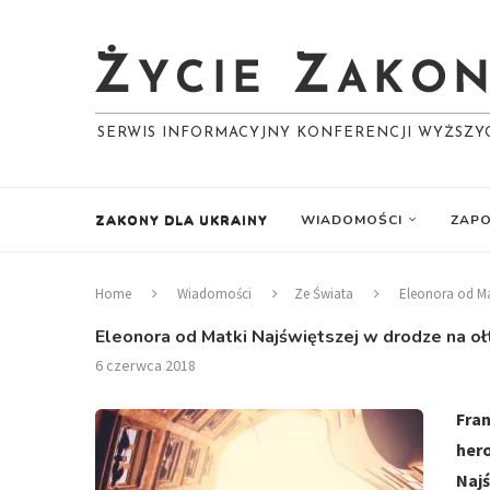
SERWIS INFORMACYJNY KONFERENCJI WYŻSZ
ZAKONY DLA UKRAINY
WIADOMOŚCI
ZAPO
Home
Wiadomości
Ze Świata
Eleonora od Ma
Eleonora od Matki Najświętszej w drodze na oł
6 czerwca 2018
Fra
her
Naj