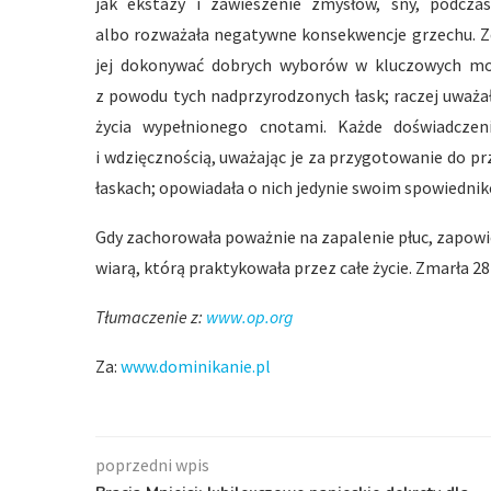
jak ekstazy i zawieszenie zmysłów, sny, podcz
albo rozważała negatywne konsekwencje grzechu. Zd
jej dokonywać dobrych wyborów w kluczowych mom
z powodu tych nadprzyrodzonych łask; raczej uważała
życia wypełnionego cnotami. Każde doświadcze
i wdzięcznością, uważając je za przygotowanie do pr
łaskach; opowiadała o nich jedynie swoim spowiedni
Gdy zachorowała poważnie na zapalenie płuc, zapowie
wiarą, którą praktykowała przez całe życie. Zmarła 28 
Tłumaczenie z:
www.op.org
Za:
www.dominikanie.pl
poprzedni wpis