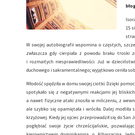
bło
I
sor
15 s
str
W swojej autobiografii wspomina o częstych, szcze
zwłaszcza gdy cierpiała z powodu braku troski ze
i rozmaitych niesprawiedliwości. Już w dziecińst
duchowego i sakramentalnego; wyjątkowo ceniła sobie
Młodość spędziła w domu swojej ciotki. Dzięki pomocy
spotykało się z negatywnymi reakcjami jej bliskic
a nawet fizyczne ataki znosiła w milczeniu, z wew
ale szybko się opamiętała i wróciła. Dalej modliła 
krzyżowej. Kiedy jej ojciec przeprowadził się do San 
pogłębiać swoje życie chrześcijańskie, pozwala
kierownictwem dominikanina, o. Albarracina. Jedna