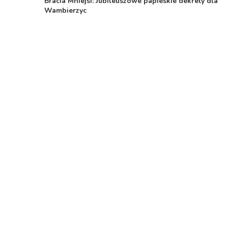
Bracia Mniejsi: Jubileuszowe papieskie dekrety dla
Wambierzyc