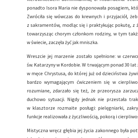
ponadto Isora Maria nie dysponowała posagiem, któ
Zwróciła się wówczas do krewnych i przyjaciół, że
z sakramentów, modląc się i praktykując pokutę, z
towarzysząc chorym członkom rodziny, w tym także 
w świecie, zaczęła żyć jak mniszka.
Wreszcie jej marzenie zostało spełnione: w czerwc
św. Katarzyny w Kordobie. W trwającym ponad 30 lat 
w męce Chrystusa, do której już od dzieciństwa żyw
bardzo wymagającym ćwiczeniem się w cierpliwośc
rozumiane, zdarzało się też, że przeorysza zarzuc
duchowo sytuacji. Nigdy jednak nie przestała trak
w klasztorze rozmaite posługi: pielęgniarki, zakr
funkcje realizowała z życzliwością, pokorą i cierpliwo
Mistyczna wręcz głębia jej życia zakonnego była po