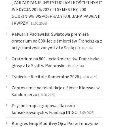
„ZARZĄDZANIE INSTYTUCJAMI KOŚCIELNYMI”
IV EDYCJA 2026/2027: II SEMESTRY, 200
GODZIN WE WSPÓŁPRACY KUL JANA PAWŁA II
i KWPZM
(15.06.2026)
Kalwaria Pacławska: Światowa premiera
oratorium na 800-lecie śmierci św. Franciszka z
artystami związanymi z La Scalą
(13.08.2026)
Oratorium na 800-lecie śmierci św. Franciszka i
głosy z La Scali w Radomsku
(15.08.2026)
Tynieckie Recitale Kameralne 2026
(16.08.2026)
Zaproszenie na rekolekcje u Sióstr Klarysek w
Sandomierzu
(18.08.2026)
Psychoterapia grupowa dla osób
konsekrowanych w Fundacji INIGO
(1.09.2026)
Kongres Grup Modlitwy Ojca Pio w Tenczynie