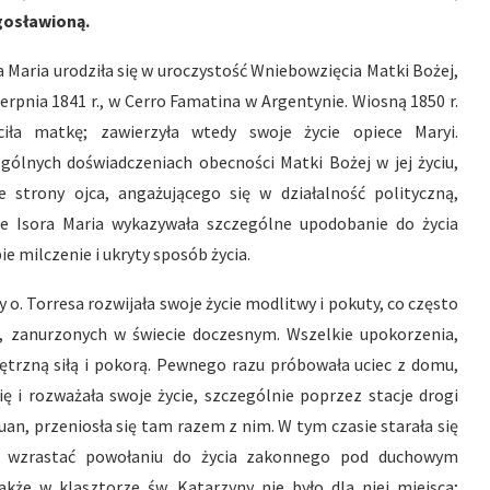
gosławioną.
a Maria urodziła się w uroczystość Wniebowzięcia Matki Bożej,
ierpnia 1841 r., w Cerro Famatina w Argentynie. Wiosną 1850 r.
aciła matkę; zawierzyła wtedy swoje życie opiece Maryi.
gólnych doświadczeniach obecności Matki Bożej w jej życiu,
 strony ojca, angażującego się w działalność polityczną,
wie Isora Maria wykazywała szczególne upodobanie do życia
 milczenie i ukryty sposób życia.
 o. Torresa rozwijała swoje życie modlitwy i pokuty, co często
h, zanurzonych w świecie doczesnym. Wszelkie upokorzenia,
nętrzną siłą i pokorą. Pewnego razu próbowała uciec z domu,
się i rozważała swoje życie, szczególnie poprzez stacje drogi
Juan, przeniosła się tam razem z nim. W tym czasie starała się
jąc wzrastać powołaniu do życia zakonnego pod duchowym
kże w klasztorze św. Katarzyny nie było dla niej miejsca;