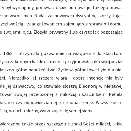
ry był wymagany, ponieważ ojciec odmówił jej takiego prawa.
brząc wśród nich. Nadal zachowywała dyscyplinę, korzystając
 życzliwością i zaangażowaniem zajmując się sprawami domu,
swojemu ojcu. Złożyła prywatny ślub czystości; pozostając
u 1868 r. otrzymała pozwolenie na wstąpienie do klasztoru
życiu zakonnym każde cierpienie przyjmowała jako swój udział
iła szczególne nabożeństwo. Życie wspólnotowe było dla niej
i. Nierzadko jej szczera wiara i dobre intencje nie były
ała jej dziwactwo, co stawiało siostrę Eleonorę w niełatwej
tować swojej przełożonej z miłością i szacunkiem. Pełniła
ystianki czy odpowiedzialnej za zaopatrzenie. Wszystkie te
ścią, w duchu służby, wyrzekając się samej siebie.
twierdzona także przez szczególne znaki Bożej miłości, takie