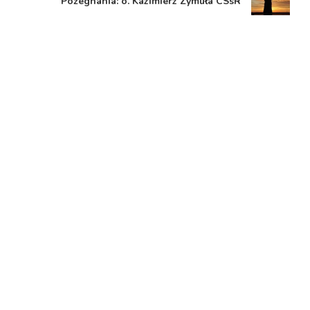
Pożegnania: o. Kazimierz Zymuła CSsR