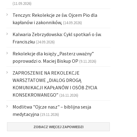
(11.09.2026)
Tenczyn: Rekolekcje ze św. Ojcem Pio dla
kapłanów i zakonników,
(14.09.2026)
Kalwaria Zebrzydowska: Cykl spotkań o św.
Franciszku
(24.09.2026)
Rekolekcje dla księży „Pasterz uważny”
poprowadzi o. Maciej Biskup OP
(9.11.2026)
ZAPROSZENIE NA REKOLEKCJE
WARSZTATOWE „DIALOG DROGĄ
KOMUNIKACJI KAPŁANÓW I OSÓB ŻYCIA
KONSEKROWANEGO”
(16.11.2026)
Modlitwa "Ojcze nasz" – biblijna sesja
medytacyjna
(19.11.2026)
ZOBACZ WIĘCEJ ZAPOWIEDZI