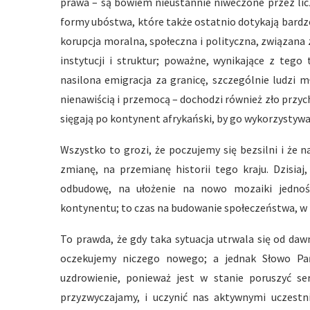
prawa – są bowiem nieustannie niweczone przez lic
formy ubóstwa, które także ostatnio dotykają bard
korupcja moralna, społeczna i polityczna, związan
instytucji i struktur; poważne, wynikające z tego
nasilona emigracja za granicę, szczególnie ludzi
nienawiścią i przemocą – dochodzi również zło przyc
sięgają po kontynent afrykański, by go wykorzystywać
Wszystko to grozi, że poczujemy się bezsilni i że n
zmianę, na przemianę historii tego kraju. Dzisiaj,
odbudowę, na ułożenie na nowo mozaiki jednośc
kontynentu; to czas na budowanie społeczeństwa, w 
To prawda, że gdy taka sytuacja utrwala się od dawn
oczekujemy niczego nowego; a jednak Słowo Pań
uzdrowienie, ponieważ jest w stanie poruszyć se
przyzwyczajamy, i uczynić nas aktywnymi uczest