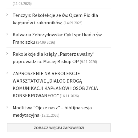
(11.09.2026)
Tenczyn: Rekolekcje ze św. Ojcem Pio dla
kapłanów i zakonników,
(14.09.2026)
Kalwaria Zebrzydowska: Cykl spotkań o św.
Franciszku
(24.09.2026)
Rekolekcje dla księży „Pasterz uważny”
poprowadzi o. Maciej Biskup OP
(9.11.2026)
ZAPROSZENIE NA REKOLEKCJE
WARSZTATOWE „DIALOG DROGĄ
KOMUNIKACJI KAPŁANÓW I OSÓB ŻYCIA
KONSEKROWANEGO”
(16.11.2026)
Modlitwa "Ojcze nasz" – biblijna sesja
medytacyjna
(19.11.2026)
ZOBACZ WIĘCEJ ZAPOWIEDZI