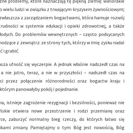
zne problemy, które naznaczają tę piękną ziemię: wielorakie
zo wielu ludzi w związku z trwającym kryzysem żywnościowym;
a zwłaszcza z zarządzaniem bogactwami, która hamuje rozwój
 trudności w systemie edukacji i opieki zdrowotnej, a także
 młodych. Do problemów wewnętrznych – często podsycanych
hodzące z zewnątrz: ze strony tych, którzy w imię zysku nadal
 i grabić.
asza ufność się wyczerpie. A jednak właśnie nadszedł czas na
 a nie jutro, teraz, a nie w przyszłości – nadszedł czas na
i przez połączenie różnorodności oraz bogactw kraju i
którym panowałyby pokój i pojednanie.
a, istnieje zagrożenie rezygnacji i bezsilności, ponieważ nie
skie otwiera nowe przestrzenie i rodzi przemianę oraz
rce, zaburzyć normalny bieg rzeczy, do których łatwo się
nikami zmiany. Pamiętajmy o tym: Bóg jest nowością, Bóg