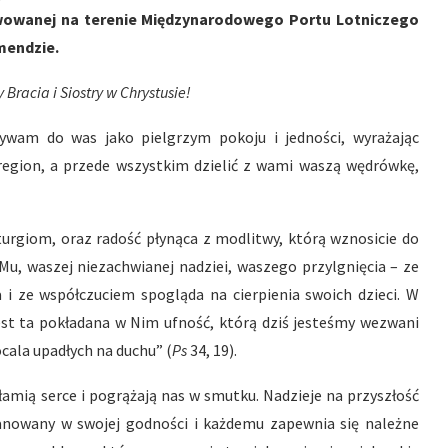
wowanej na terenie Międzynarodowego Portu Lotniczego
mendzie.
 Bracia i Siostry w Chrystusie!
ywam do was jako pielgrzym pokoju i jedności, wyrażając
region, a przede wszystkim dzielić z wami waszą wędrówkę,
urgiom, oraz radość płynąca z modlitwy, którą wznosicie do
u, waszej niezachwianej nadziei, waszego przylgnięcia – ze
ża i ze współczuciem spogląda na cierpienia swoich dzieci. W
st ta pokładana w Nim ufność, którą dziś jesteśmy wezwani
ocala upadłych na duchu” (
Ps
34, 19).
e łamią serce i pogrążają nas w smutku. Nadzieje na przyszłość
zanowany w swojej godności i każdemu zapewnia się należne