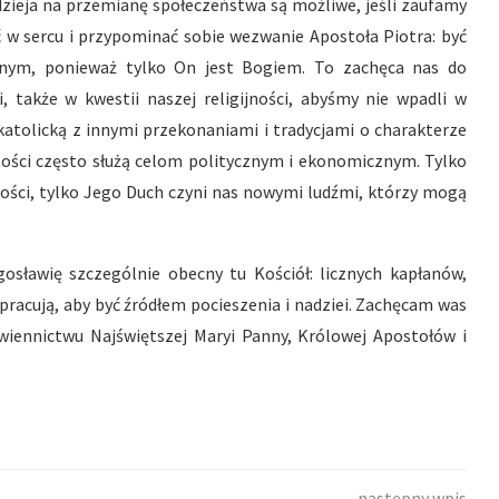
nadzieja na przemianę społeczeństwa są możliwe, jeśli zaufamy
w sercu i przypominać sobie wezwanie Apostoła Piotra: być
znym, ponieważ tylko On jest Bogiem. To zachęca nas do
i, także w kwestii naszej religijności, abyśmy nie wpadli w
katolicką z innymi przekonaniami i tradycjami o charakterze
ości często służą celom politycznym i ekonomicznym. Tylko
ności, tylko Jego Duch czyni nas nowymi ludźmi, którzy mogą
sławię szczególnie obecny tu Kościół: licznych kapłanów,
pracują, aby być źródłem pocieszenia i nadziei. Zachęcam was
iennictwu Najświętszej Maryi Panny, Królowej Apostołów i
następny wpis