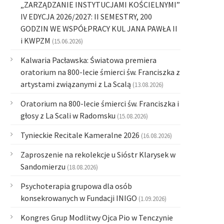
„ZARZĄDZANIE INSTYTUCJAMI KOŚCIELNYMI”
IV EDYCJA 2026/2027: II SEMESTRY, 200
GODZIN WE WSPÓŁPRACY KUL JANA PAWŁA II
i KWPZM
(15.06.2026)
Kalwaria Pacławska: Światowa premiera
oratorium na 800-lecie śmierci św. Franciszka z
artystami związanymi z La Scalą
(13.08.2026)
Oratorium na 800-lecie śmierci św. Franciszka i
głosy z La Scali w Radomsku
(15.08.2026)
Tynieckie Recitale Kameralne 2026
(16.08.2026)
Zaproszenie na rekolekcje u Sióstr Klarysek w
Sandomierzu
(18.08.2026)
Psychoterapia grupowa dla osób
konsekrowanych w Fundacji INIGO
(1.09.2026)
Kongres Grup Modlitwy Ojca Pio w Tenczynie