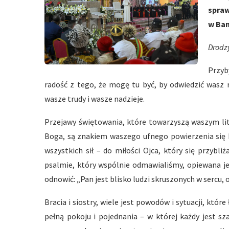
spra
w Ba
Drodzy
Przyb
radość z tego, że mogę tu być, by odwiedzić wasz 
wasze trudy i wasze nadzieje.
Przejawy świętowania, które towarzyszą waszym lit
Boga, są znakiem waszego ufnego powierzenia się M
wszystkich sił – do miłości Ojca, który się przybli
psalmie, który wspólnie odmawialiśmy, opiewana je
odnowić: „Pan jest blisko ludzi skruszonych w sercu, 
Bracia i siostry, wiele jest powodów i sytuacji, któr
pełną pokoju i pojednania – w której każdy jest s