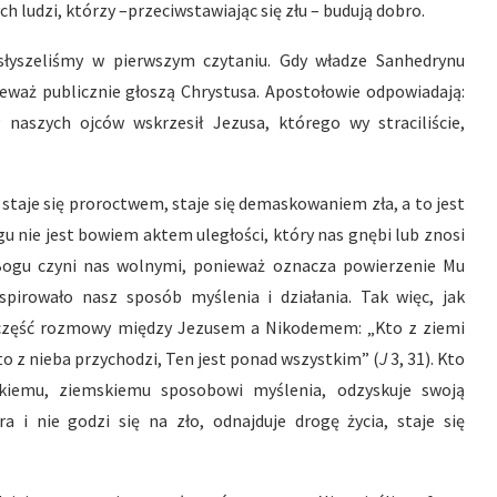
 ludzi, którzy –przeciwstawiając się złu – budują dobro.
łyszeliśmy w pierwszym czytaniu. Gdy władze Sanhedrynu
nieważ publicznie głoszą Chrystusa. Apostołowie odpowiadają:
 naszych ojców wskrzesił Jezusa, którego wy straciliście,
taje się proroctwem, staje się demaskowaniem zła, a to jest
u nie jest bowiem aktem uległości, który nas gnębi lub znosi
Bogu czyni nas wolnymi, ponieważ oznacza powierzenie Mu
pirowało nasz sposób myślenia i działania. Tak więc, jak
ą część rozmowy między Jezusem a Nikodemem: „Kto z ziemi
to z nieba przychodzi, Ten jest ponad wszystkim” (
J
3, 31). Kto
zkiemu, ziemskiemu sposobowi myślenia, odzyskuje swoją
 i nie godzi się na zło, odnajduje drogę życia, staje się