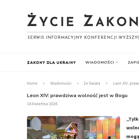
SERWIS INFORMACYJNY KONFERENCJI WYŻSZ
ZAKONY DLA UKRAINY
WIADOMOŚCI
ZAPO
Home
Wiadomości
Ze Świata
Leon XIV: praw
Leon XIV: prawdziwa wolność jest w Bogu
16 kwietnia 2026
„Tyl
wolno
mogą 