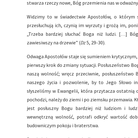
stwarza rzeczy nowe, Bóg przemienia nas w odważnych
Widzimy to w świadectwie Apostołów, o którym s
przesłuchują ich, czynią im wyrzuty i grożą im, po
„Trzeba bardziej słuchać Boga niż ludzi. […] Bóg
zawiesiwszy na drzewie” (
Dz
5, 29-30).
Odwaga Apostołów staje się sumieniem krytycznym, s
pierwszy krok do zmiany sytuacji. Posłuszeństwo Bog
naszą wolność; wręcz przeciwnie, posłuszeństwo 
naszego życia i pozwolenie, by to Jego Słowo ins
słyszeliśmy w Ewangelii, która przytacza ostatni
pochodzi, należy do ziemi i po ziemsku przemawia. K
jest posłuszny Bogu bardziej niż ludziom i lud
wewnętrzną wolność, potrafi odkryć wartość dobra
budowniczym pokoju i braterstwa.