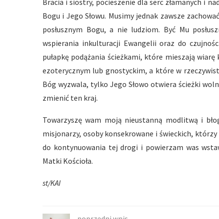
Bracia i siostry, pocieszenie dla serc złamanych i 
Bogu i Jego Słowu. Musimy jednak zawsze zachować 
posłusznym Bogu, a nie ludziom. Być Mu posłus
wspierania inkulturacji Ewangelii oraz do czujnośc
pułapkę podążania ścieżkami, które mieszają wiarę 
ezoterycznym lub gnostyckim, a które w rzeczywist
Bóg wyzwala, tylko Jego Słowo otwiera ścieżki wol
zmienić ten kraj.
Towarzyszę wam moją nieustanną modlitwą i błogo
misjonarzy, osoby konsekrowane i świeckich, którzy 
do kontynuowania tej drogi i powierzam was wstaw
Matki Kościoła.
st/KAI
poprzedni wpis