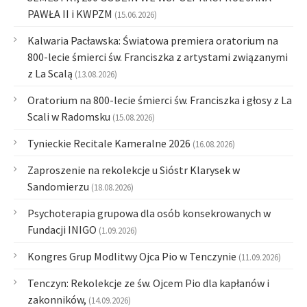
PAWŁA II i KWPZM
(15.06.2026)
Kalwaria Pacławska: Światowa premiera oratorium na
800-lecie śmierci św. Franciszka z artystami związanymi
z La Scalą
(13.08.2026)
Oratorium na 800-lecie śmierci św. Franciszka i głosy z La
Scali w Radomsku
(15.08.2026)
Tynieckie Recitale Kameralne 2026
(16.08.2026)
Zaproszenie na rekolekcje u Sióstr Klarysek w
Sandomierzu
(18.08.2026)
Psychoterapia grupowa dla osób konsekrowanych w
Fundacji INIGO
(1.09.2026)
Kongres Grup Modlitwy Ojca Pio w Tenczynie
(11.09.2026)
Tenczyn: Rekolekcje ze św. Ojcem Pio dla kapłanów i
zakonników,
(14.09.2026)