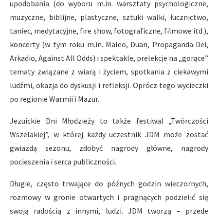
upodobania (do wyboru m.in. warsztaty psychologiczne,
muzyczne, biblijne, plastyczne, sztuki walki, łucznictwo,
taniec, medytacyjne, fire show, fotograficzne, filmowe itd.),
koncerty (w tym roku m.in. Maleo, Duan, Propaganda Dei,
Arkadio, Against All Odds) i spektakle, prelekcje na „gorące”
tematy związane z wiarą i życiem, spotkania z ciekawymi
ludźmi, okazja do dyskusji i refleksji. Oprócz tego wycieczki
po regionie Warmii i Mazur.
Jezuickie Dni Młodzieży to także festiwal „Twórczości
Wszelakiej”, w której każdy uczestnik JDM może zostać
gwiazdą sezonu, zdobyć nagrody główne, nagrody
pocieszenia i serca publiczności.
Długie, często trwające do późnych godzin wieczornych,
rozmowy w gronie otwartych i pragnących podzielić się
swoją radością z innymi, ludzi. JDM tworzą – przede