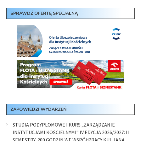
SPRAWDŹ OFERTĘ SPECJALNĄ
ZAPOWIEDZI WYDARZEŃ
STUDIA PODYPLOMOWE I KURS „ZARZĄDZANIE
INSTYTUCJAMI KOŚCIELNYMI” IV EDYCJA 2026/2027: II
SEMESTRY, 200 GODZIN WE WSPÓŁPRACY KUL JANA