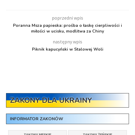
poprzedni wpis
Poranna Msza papieska: prośba o łaskę cierpliwości i
miłości w ucisku, modlitwa za Chiny
następny wpis
Piknik kapucyński w Stalowej Woli
ZAKONY DLA UKRAINY
INFORMATOR ZAKONÓW
ZAKONY MĘSKIE
ZAKONY ŻEŃSKIE