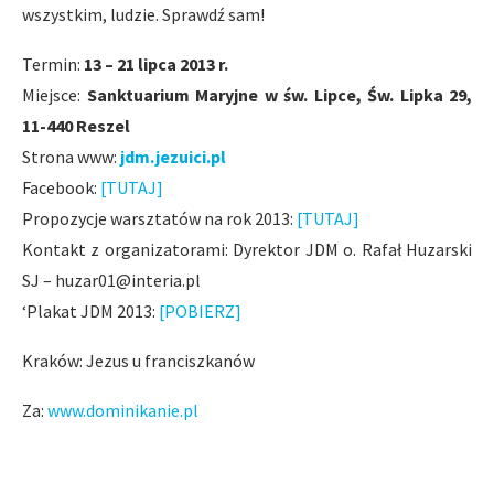
wszystkim, ludzie. Sprawdź sam!
Termin:
13 – 21 lipca 2013 r.
Miejsce:
Sanktuarium Maryjne w św. Lipce, Św. Lipka 29,
11-440 Reszel
Strona www:
jdm.jezuici.pl
Facebook:
[TUTAJ]
Propozycje warsztatów na rok 2013:
[TUTAJ]
Kontakt z organizatorami: Dyrektor JDM o. Rafał Huzarski
SJ –
huzar01@interia.pl
‘Plakat JDM 2013:
[POBIERZ]
Kraków: Jezus u franciszkanów
Za:
www.dominikanie.pl