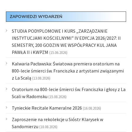
ZAPOWIEDZI WYDARZEŃ
STUDIA PODYPLOMOWE I KURS „ZARZĄDZANIE
INSTYTUCJAMI KOŚCIELNYMI” IV EDYCJA 2026/2027: II
SEMESTRY, 200 GODZIN WE WSPÓŁPRACY KUL JANA
PAWŁA II i KWPZM
(15.06.2026)
Kalwaria Pacławska: Światowa premiera oratorium na
800-lecie śmierci św. Franciszka z artystami związanymi
z La Scalą
(13.08.2026)
Oratorium na 800-lecie śmierci św. Franciszka i głosy z La
Scali w Radomsku
(15.08.2026)
Tynieckie Recitale Kameralne 2026
(16.08.2026)
Zaproszenie na rekolekcje u Sióstr Klarysek w
Sandomierzu
(18.08.2026)