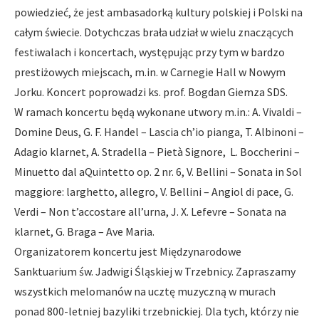
powiedzieć, że jest ambasadorką kultury polskiej i Polski na
całym świecie. Dotychczas brała udział w wielu znaczących
festiwalach i koncertach, występując przy tym w bardzo
prestiżowych miejscach, m.in. w Carnegie Hall w Nowym
Jorku. Koncert poprowadzi ks. prof. Bogdan Giemza SDS.
W ramach koncertu będą wykonane utwory m.in.: A. Vivaldi –
Domine Deus, G. F. Handel – Lascia ch’io pianga, T. Albinoni –
Adagio klarnet, A. Stradella – Pietà Signore, L. Boccherini –
Minuetto dal aQuintetto op. 2 nr. 6, V. Bellini – Sonata in Sol
maggiore: larghetto, allegro, V. Bellini – Angiol di pace, G.
Verdi – Non t’accostare all’urna, J. X. Lefevre – Sonata na
klarnet, G. Braga – Ave Maria.
Organizatorem koncertu jest Międzynarodowe
Sanktuarium św. Jadwigi Śląskiej w Trzebnicy. Zapraszamy
wszystkich melomanów na ucztę muzyczną w murach
ponad 800-letniej bazyliki trzebnickiej. Dla tych, którzy nie