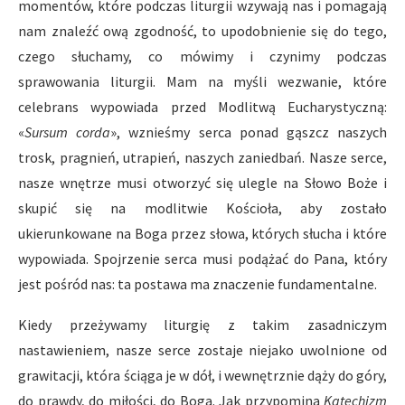
momentów, które podczas liturgii wzywają nas i pomagają
nam znaleźć ową zgodność, to upodobnienie się do tego,
czego słuchamy, co mówimy i czynimy podczas
sprawowania liturgii. Mam na myśli wezwanie, które
celebrans wypowiada przed Modlitwą Eucharystyczną:
«
Sursum corda
», wznieśmy serca ponad gąszcz naszych
trosk, pragnień, utrapień, naszych zaniedbań. Nasze serce,
nasze wnętrze musi otworzyć się ulegle na Słowo Boże i
skupić się na modlitwie Kościoła, aby zostało
ukierunkowane na Boga przez słowa, których słucha i które
wypowiada. Spojrzenie serca musi podążać do Pana, który
jest pośród nas: ta postawa ma znaczenie fundamentalne.
Kiedy przeżywamy liturgię z takim zasadniczym
nastawieniem, nasze serce zostaje niejako uwolnione od
grawitacji, która ściąga je w dół, i wewnętrznie dąży do góry,
do prawdy, do miłości, do Boga. Jak przypomina
Katechizm