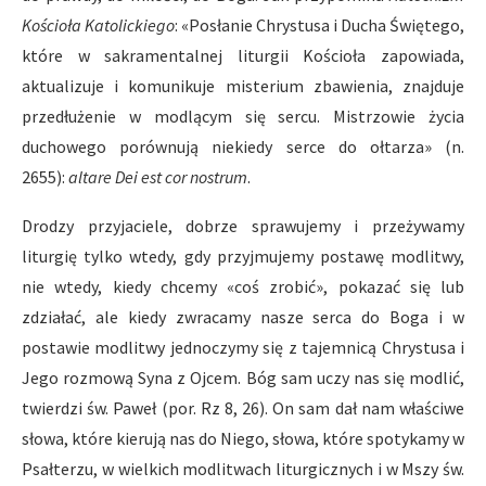
Kościoła Katolickiego
: «Posłanie Chrystusa i Ducha Świętego,
które w sakramentalnej liturgii Kościoła zapowiada,
aktualizuje i komunikuje misterium zbawienia, znajduje
przedłużenie w modlącym się sercu. Mistrzowie życia
duchowego porównują niekiedy serce do ołtarza» (n.
2655):
altare Dei est cor nostrum
.
Drodzy przyjaciele, dobrze sprawujemy i przeżywamy
liturgię tylko wtedy, gdy przyjmujemy postawę modlitwy,
nie wtedy, kiedy chcemy «coś zrobić», pokazać się lub
zdziałać, ale kiedy zwracamy nasze serca do Boga i w
postawie modlitwy jednoczymy się z tajemnicą Chrystusa i
Jego rozmową Syna z Ojcem. Bóg sam uczy nas się modlić,
twierdzi św. Paweł (por. Rz 8, 26). On sam dał nam właściwe
słowa, które kierują nas do Niego, słowa, które spotykamy w
Psałterzu, w wielkich modlitwach liturgicznych i w Mszy św.