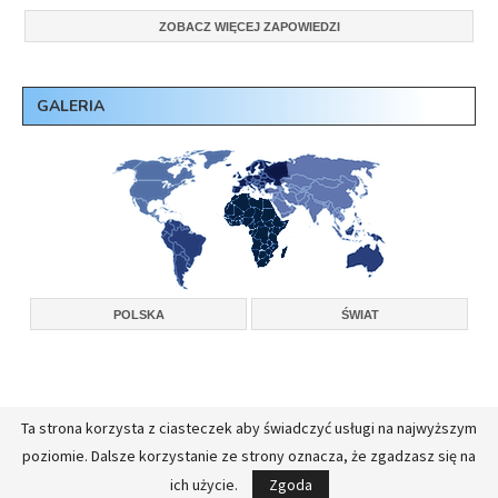
ZOBACZ WIĘCEJ ZAPOWIEDZI
GALERIA
POLSKA
ŚWIAT
Ta strona korzysta z ciasteczek aby świadczyć usługi na najwyższym
Copyright © 2026, Konferencja Wyższych Przełożonych Zakonów Męskich w
poziomie. Dalsze korzystanie ze strony oznacza, że zgadzasz się na
Polsce.
Realizacja:
FullStackAdmin - opieka administracyjna nad serwerami
ich użycie.
Zgoda