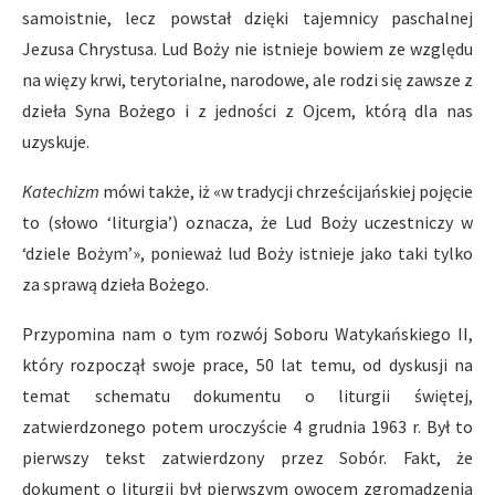
samoistnie, lecz powstał dzięki tajemnicy paschalnej
Jezusa Chrystusa. Lud Boży nie istnieje bowiem ze względu
na więzy krwi, terytorialne, narodowe, ale rodzi się zawsze z
dzieła Syna Bożego i z jedności z Ojcem, którą dla nas
uzyskuje.
Katechizm
mówi także, iż «w tradycji chrześcijańskiej pojęcie
to (słowo ‘liturgia’) oznacza, że Lud Boży uczestniczy w
‘dziele Bożym’», ponieważ lud Boży istnieje jako taki tylko
za sprawą dzieła Bożego.
Przypomina nam o tym rozwój Soboru Watykańskiego II,
który rozpoczął swoje prace, 50 lat temu, od dyskusji na
temat schematu dokumentu o liturgii świętej,
zatwierdzonego potem uroczyście 4 grudnia 1963 r. Był to
pierwszy tekst zatwierdzony przez Sobór. Fakt, że
dokument o liturgii był pierwszym owocem zgromadzenia