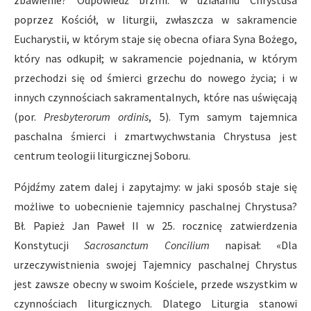
zbawienie? Odpowiedź brzmi: w działaniu Chrystusa
poprzez Kościół, w liturgii, zwłaszcza w sakramencie
Eucharystii, w którym staje się obecna ofiara Syna Bożego,
który nas odkupił; w sakramencie pojednania, w którym
przechodzi się od śmierci grzechu do nowego życia; i w
innych czynnościach sakramentalnych, które nas uświęcają
(por.
Presbyterorum ordinis
, 5). Tym samym tajemnica
paschalna śmierci i zmartwychwstania Chrystusa jest
centrum teologii liturgicznej Soboru.
Pójdźmy zatem dalej i zapytajmy: w jaki sposób staje się
możliwe to uobecnienie tajemnicy paschalnej Chrystusa?
Bł. Papież Jan Paweł II w 25. rocznicę zatwierdzenia
Konstytucji
Sacrosanctum Concilium
napisał: «Dla
urzeczywistnienia swojej Tajemnicy paschalnej Chrystus
jest zawsze obecny w swoim Kościele, przede wszystkim w
czynnościach liturgicznych. Dlatego Liturgia stanowi