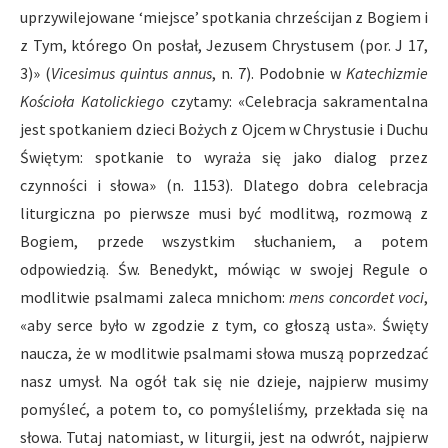
uprzywilejowane ‘miejsce’ spotkania chrześcijan z Bogiem i
z Tym, którego On posłał, Jezusem Chrystusem (por. J 17,
3)» (
Vicesimus quintus annus
, n. 7). Podobnie w
Katechizmie
Kościoła Katolickiego
czytamy: «Celebracja sakramentalna
jest spotkaniem dzieci Bożych z Ojcem w Chrystusie i Duchu
Świętym: spotkanie to wyraża się jako dialog przez
czynności i słowa» (n. 1153). Dlatego dobra celebracja
liturgiczna po pierwsze musi być modlitwą, rozmową z
Bogiem, przede wszystkim słuchaniem, a potem
odpowiedzią. Św. Benedykt, mówiąc w swojej Regule o
modlitwie psalmami zaleca mnichom:
mens concordet voci
,
«aby serce było w zgodzie z tym, co głoszą usta». Święty
naucza, że w modlitwie psalmami słowa muszą poprzedzać
nasz umysł. Na ogół tak się nie dzieje, najpierw musimy
pomyśleć, a potem to, co pomyśleliśmy, przekłada się na
słowa. Tutaj natomiast, w liturgii, jest na odwrót, najpierw