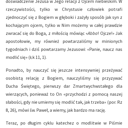
doświadczenie Jezusa w Jego relacji z Ojcem niebieskim. W
rzeczywistości, tylko w Chrystusie człowiek potrafi
zjednoczyć się z Bogiem w głęboki i zażyły sposób jak syn z
kochającym ojcem, tylko w Nim możemy w całej prawdzie
zwracać się do Boga, z miłością mówiąc «
Abba
! Ojcze!» Jak
apostołowie, my również powtarzaliśmy w minionych
tygodniach i dziś powtarzamy Jezusowi: «Panie, naucz nas
modlić się» (Łk 11, 1).
Ponadto, by nauczyć się jeszcze intensywniej przeżywać
osobistą relację z Bogiem, nauczyliśmy się przyzywać
Ducha Świętego, pierwszy dar Zmartwychwstałego dla
wierzących, ponieważ to On «przychodzi z pomocą naszej
słabości, gdy nie umiemy się modlić tak, jak trzeba» (por. Rz
8, 26), mówi św. Paweł, a wiemy, jak bardzo ma rację.
Teraz, po długim cyklu katechez o modlitwie w Piśmie