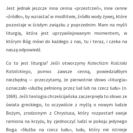
Jest jednak jeszcze inna cenna «przestrzeń», inne cenne
«źródło», by wzrastać w modlitwie, źródło wody żywej, które
pozostaje w ścisłym związku z poprzednim. Mam na myśli
liturgię, która jest uprzywilejowanym momentem, w
którym Bóg mówi do każdego z nas, tu i teraz, i czeka na
naszą odpowiedź.
Co to jest liturgia? Jeśli otworzymy
Katechizm Kościoła
Katolickiego
, pomoc zawsze cenną, powiedziałbym
niezbędną — przeczytamy, że pierwotnie słowo «liturgia»
oznaczało «służbę pełnioną przez lud lub na rzecz ludu» (n.
1069). Jeśli teologia chrześcijańska zaczerpnęła to słowo ze
świata greckiego, to oczywiście z myślą o nowym ludzie
Bożym, zrodzonym z Chrystusa, który rozpostarł swoje
ramiona na krzyżu, by zjednoczyć ludzi w pokoju jedynego
Boga. «Służba na rzecz ludu», ludu, który nie istnieje