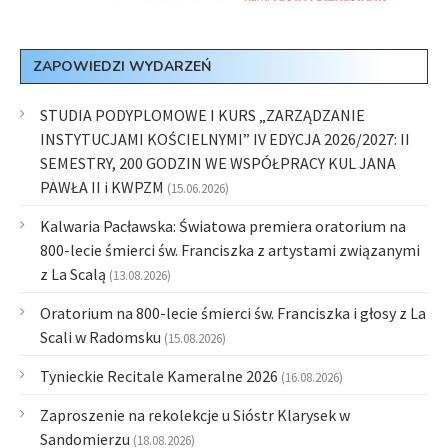
ZAPOWIEDZI WYDARZEŃ
STUDIA PODYPLOMOWE I KURS „ZARZĄDZANIE
INSTYTUCJAMI KOŚCIELNYMI” IV EDYCJA 2026/2027: II
SEMESTRY, 200 GODZIN WE WSPÓŁPRACY KUL JANA
PAWŁA II i KWPZM
(15.06.2026)
Kalwaria Pacławska: Światowa premiera oratorium na
800-lecie śmierci św. Franciszka z artystami związanymi
z La Scalą
(13.08.2026)
Oratorium na 800-lecie śmierci św. Franciszka i głosy z La
Scali w Radomsku
(15.08.2026)
Tynieckie Recitale Kameralne 2026
(16.08.2026)
Zaproszenie na rekolekcje u Sióstr Klarysek w
Sandomierzu
(18.08.2026)