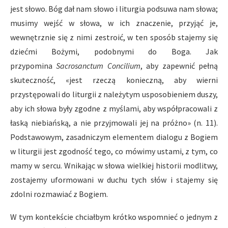
jest słowo. Bóg dał nam słowo i liturgia podsuwa nam słowa;
musimy wejść w słowa, w ich znaczenie, przyjąć je,
wewnętrznie się z nimi zestroić, w ten sposób stajemy się
dziećmi Bożymi, podobnymi do Boga. Jak
przypomina
Sacrosanctum Concilium
, aby zapewnić pełną
skuteczność, «jest rzeczą konieczną, aby wierni
przystępowali do liturgii z należytym usposobieniem duszy,
aby ich słowa były zgodne z myślami, aby współpracowali z
łaską niebiańską, a nie przyjmowali jej na próżno» (n. 11).
Podstawowym, zasadniczym elementem dialogu z Bogiem
w liturgii jest zgodność tego, co mówimy ustami, z tym, co
mamy w sercu. Wnikając w słowa wielkiej historii modlitwy,
zostajemy uformowani w duchu tych słów i stajemy się
zdolni rozmawiać z Bogiem.
W tym kontekście chciałbym krótko wspomnieć o jednym z