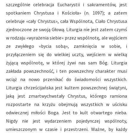
szczególnie celebracja Eucharystii i sakramentów, jest
spotkaniem Chrystusa i Kościoła» (n. 1097); a zatem
celebruje «cały Chrystus», cała Wspólnota, Ciało Chrystusa
zjednoczone ze swoją Głową. Liturgia nie jest zatem czymś
w rodzaju «wyrażenia siebie» przez wspólnotę, ale wyjściem
ze zwykłego «bycia sobą», zamknięcia w sobie, i
przyłączeniem się do wielkiej uczty, wejściem w wielką
żyjącą wspólnotę, w której żywi nas sam Bóg. Liturgia
zakłada powszechność, i ten powszechny charakter musi
wciąż na nowo przenikać do świadomości wszystkich.
Liturgia chrześcijańska jest kultem powszechnej świątyni,
jaką jest zmartwychwstały Chrystus, którego ramiona
rozpostarte na krzyżu obejmują wszystkich w uścisku
odwiecznej miłości Boga. Jest to kult otwartego nieba.
Nigdy nie jest wydarzeniem pojedynczej wspólnoty,
umieszczonym w czasie i przestrzeni. Ważne, by każdy