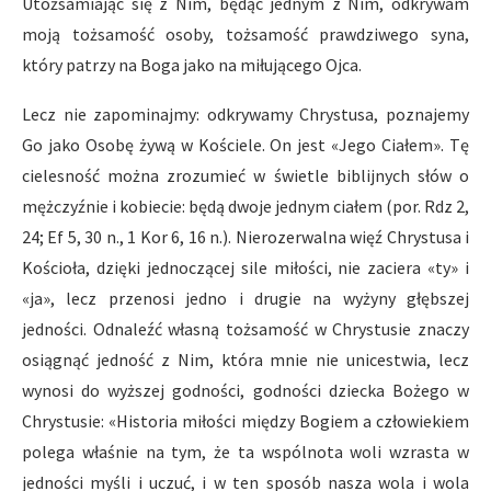
Utożsamiając się z Nim, będąc jednym z Nim, odkrywam
moją tożsamość osoby, tożsamość prawdziwego syna,
który patrzy na Boga jako na miłującego Ojca.
Lecz nie zapominajmy: odkrywamy Chrystusa, poznajemy
Go jako Osobę żywą w Kościele. On jest «Jego Ciałem». Tę
cielesność można zrozumieć w świetle biblijnych słów o
mężczyźnie i kobiecie: będą dwoje jednym ciałem (por. Rdz 2,
24; Ef 5, 30 n., 1 Kor 6, 16 n.). Nierozerwalna więź Chrystusa i
Kościoła, dzięki jednoczącej sile miłości, nie zaciera «ty» i
«ja», lecz przenosi jedno i drugie na wyżyny głębszej
jedności. Odnaleźć własną tożsamość w Chrystusie znaczy
osiągnąć jedność z Nim, która mnie nie unicestwia, lecz
wynosi do wyższej godności, godności dziecka Bożego w
Chrystusie: «Historia miłości między Bogiem a człowiekiem
polega właśnie na tym, że ta wspólnota woli wzrasta w
jedności myśli i uczuć, i w ten sposób nasza wola i wola