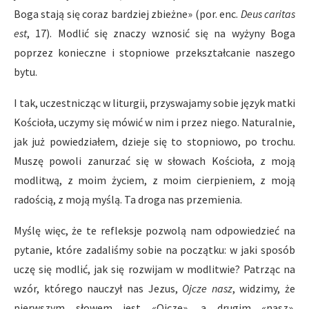
Boga stają się coraz bardziej zbieżne» (por. enc.
Deus caritas
est
, 17). Modlić się znaczy wznosić się na wyżyny Boga
poprzez konieczne i stopniowe przekształcanie naszego
bytu.
I tak, uczestnicząc w liturgii, przyswajamy sobie język matki
Kościoła, uczymy się mówić w nim i przez niego. Naturalnie,
jak już powiedziałem, dzieje się to stopniowo, po trochu.
Muszę powoli zanurzać się w słowach Kościoła, z moją
modlitwą, z moim życiem, z moim cierpieniem, z moją
radością, z moją myślą. Ta droga nas przemienia.
Myślę więc, że te refleksje pozwolą nam odpowiedzieć na
pytanie, które zadaliśmy sobie na początku: w jaki sposób
uczę się modlić, jak się rozwijam w modlitwie? Patrząc na
wzór, którego nauczył nas Jezus,
Ojcze nasz
, widzimy, że
pierwszym słowem jest «Ojcze», a drugim «nasz».