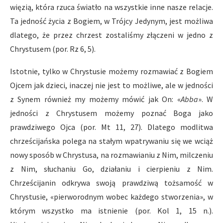
więzią, która rzuca światło na wszystkie inne nasze relacje.
Ta jedność życia z Bogiem, w Trójcy Jedynym, jest możliwa
dlatego, że przez chrzest zostaliśmy złączeni w jedno z
Chrystusem (por. Rz 6, 5).
Istotnie, tylko w Chrystusie możemy rozmawiać z Bogiem
Ojcem jak dzieci, inaczej nie jest to możliwe, ale w jedności
z Synem również my możemy mówić jak On: «
Abba
». W
jedności z Chrystusem możemy poznać Boga jako
prawdziwego Ojca (por. Mt 11, 27). Dlatego modlitwa
chrześcijańska polega na stałym wpatrywaniu się we wciąż
nowy sposób w Chrystusa, na rozmawianiu z Nim, milczeniu
z Nim, słuchaniu Go, działaniu i cierpieniu z Nim.
Chrześcijanin odkrywa swoją prawdziwą tożsamość w
Chrystusie, «pierworodnym wobec każdego stworzenia», w
którym wszystko ma istnienie (por. Kol 1, 15 n.).