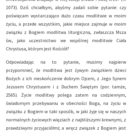
1073). Dziś chciałbym, abyśmy zadali sobie pytanie: czy
poświęcam wystarczająco dużo czasu modlitwie w moim
życiu, a przede wszystkim, jakie miejsce zajmuje w moim
związku z Bogiem modlitwa liturgiczna, zwłaszcza Msza
św., jako uczestnictwo we wspólnej modlitwie Ciała
Chrystusa, którym jest Kościół?
Odpowiadając na to pytanie, musimy najpierw
przypomnieć, że modlitwa jest żywym związkiem dzieci
Bożych z ich nieskończenie dobrym Ojcem, z Jego Synem
Jezusem Chrystusem i z Duchem Świętym (por. tamże,
2565). Życie modlitwy polega zatem na codziennym,
świadomym przebywaniu w obecności Boga, na życiu w
związku z Bogiem w taki sposób, w jaki żyje się w naszych
normalnych życiowych więziach z najbliższymi krewnymi, z
prawdziwymi przyjaciółmi; a wręcz związek z Bogiem jest