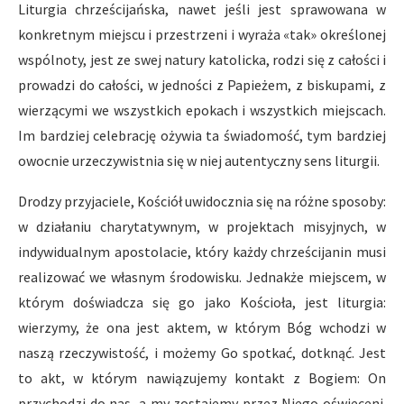
Liturgia chrześcijańska, nawet jeśli jest sprawowana w
konkretnym miejscu i przestrzeni i wyraża «tak» określonej
wspólnoty, jest ze swej natury katolicka, rodzi się z całości i
prowadzi do całości, w jedności z Papieżem, z biskupami, z
wierzącymi we wszystkich epokach i wszystkich miejscach.
Im bardziej celebrację ożywia ta świadomość, tym bardziej
owocnie urzeczywistnia się w niej autentyczny sens liturgii.
Drodzy przyjaciele, Kościół uwidocznia się na różne sposoby:
w działaniu charytatywnym, w projektach misyjnych, w
indywidualnym apostolacie, który każdy chrześcijanin musi
realizować we własnym środowisku. Jednakże miejscem, w
którym doświadcza się go jako Kościoła, jest liturgia:
wierzymy, że ona jest aktem, w którym Bóg wchodzi w
naszą rzeczywistość, i możemy Go spotkać, dotknąć. Jest
to akt, w którym nawiązujemy kontakt z Bogiem: On
przychodzi do nas, a my zostajemy przez Niego oświeceni.