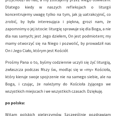
Dlatego kiedy w naszych refleksjach o liturgii
koncentrujemy uwagę tylko na tym, jak ją uatrakcyjnić, co
zrobić, by była interesująca i piękna, grozi nam, że
zapomnimy o jej istocie: liturgię sprawuje się dla Boga, a nie
dla nas samych; jest Jego dziełem, On jest podmiotem; my
mamy otworzyć się na Niego i pozwolić, by prowadził nas
On i Jego Ciało, którym jest Kościół.
Prośmy Pana o to, byśmy codziennie uczyli się żyć liturgią,
zwłaszcza podczas Mszy św., modląc się w «my» Kościoła,
który kieruje swoje spojrzenie nie na samego siebie, ale na
Boga, i czując, że należymy do Kościoła żyjącego we
wszystkich miejscach i we wszystkich czasach. Dziękuję.
po polsku:
Witam polskich pielgrzymów. Szczególnie pozdrawiam