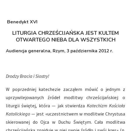
Benedykt XVI
LITURGIA CHRZEŚCIJAŃSKA JEST KULTEM
OTWARTEGO NIEBA DLA WSZYSTKICH
Audiencja generalna, Rzym, 3 października 2012 r.
Drodzy Bracia i Siostry!
W poprzedniej katechezie zacząłem mówić o jednym z
uprzywilejowanych źródeł modlitwy chrześcijańskiej: o
liturgii świętej, która — jak stwierdza
Katechizm Kościoła
Katolickiego
— jest «uczestnictwem w modlitwie Chrystusa
skierowanej do Ojca w Duchu Świętym. Cała modlitwa
chrześcijańska znajduje w niej swoje źródło i swój kres» (n.