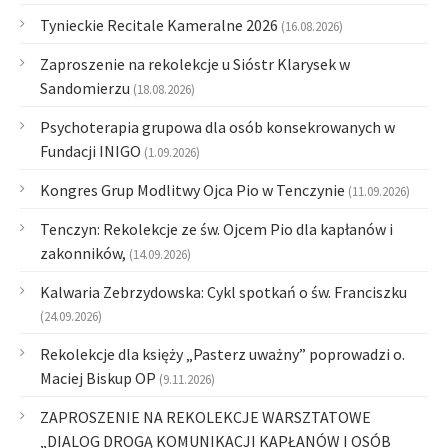
Tynieckie Recitale Kameralne 2026
(16.08.2026)
Zaproszenie na rekolekcje u Sióstr Klarysek w
Sandomierzu
(18.08.2026)
Psychoterapia grupowa dla osób konsekrowanych w
Fundacji INIGO
(1.09.2026)
Kongres Grup Modlitwy Ojca Pio w Tenczynie
(11.09.2026)
Tenczyn: Rekolekcje ze św. Ojcem Pio dla kapłanów i
zakonników,
(14.09.2026)
Kalwaria Zebrzydowska: Cykl spotkań o św. Franciszku
(24.09.2026)
Rekolekcje dla księży „Pasterz uważny” poprowadzi o.
Maciej Biskup OP
(9.11.2026)
ZAPROSZENIE NA REKOLEKCJE WARSZTATOWE
„DIALOG DROGĄ KOMUNIKACJI KAPŁANÓW I OSÓB