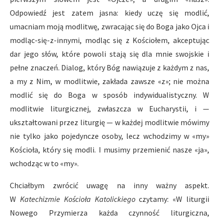
Odpowiedź jest zatem jasna: kiedy uczę się modlić,
umacniam moją modlitwę, zwracając się do Boga jako Ojca i
modląc-się-z-innymi, modląc się z Kościołem, akceptując
dar jego słów, które powoli stają się dla mnie swojskie i
pełne znaczeń. Dialog, który Bóg nawiązuje z każdym z nas,
a my z Nim, w modlitwie, zakłada zawsze «z»; nie można
modlić się do Boga w sposób indywidualistyczny. W
modlitwie liturgicznej, zwłaszcza w Eucharystii, i —
ukształtowani przez liturgię — w każdej modlitwie mówimy
nie tylko jako pojedyncze osoby, lecz wchodzimy w «my»
Kościoła, który się modli. I musimy przemienić nasze «ja»,
wchodząc w to «my».
Chciałbym zwrócić uwagę na inny ważny aspekt.
W
Katechizmie Kościoła Katolickiego
czytamy: «W liturgii
Nowego Przymierza każda czynność liturgiczna,