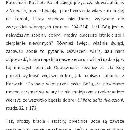
Katechizm Kościoła Katolickiego przytacza słowa Julianny
z Norwich, przedstawiając punkt widzenia wiary katolickiej
na temat, który stanowi nieustanne wyzwanie dla
wszystkich wierzących (por. nn. 304-314). Jeśli Bóg jest w
najwyższym stopniu dobry i mądry, dlaczego istnieje zło i
cierpienie niewinnych? Również święci, właśnie święci,
zadawali sobie to pytanie. Oświeceni wiarą, dali nam
odpowiedź, która napełnia nasze serca ufnością i nadzieją: w
tajemniczych planach Opatrzności również ze zła Bóg
potrafi wydobyć większe dobro, jak napisała Julianna z
Norwich: «Poznaję więc przez łaskę Bożą, że powinnam
mocno trzymać się wiary i z nie mniejszym przekonaniem
wierzyć, że wszystko będzie dobre» (
Il libro delle rivelazioni
,
rozdz. 32, s. 173).
Tak, drodzy bracia i siostry, obietnice Boże są zawsze
większe niż nasze oczekiwania. Jeśli powierzymy Bogu,