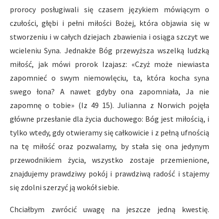
prorocy posługiwali się czasem językiem mówiącym o
czułości, głębi i pełni miłości Bożej, która objawia się w
stworzeniu i w całych dziejach zbawienia i osiąga szczyt we
wcieleniu Syna. Jednakże Bóg przewyższa wszelką ludzką
miłość, jak mówi prorok Izajasz: «Czyż może niewiasta
zapomnieć o swym niemowlęciu, ta, która kocha syna
swego łona? A nawet gdyby ona zapomniała, Ja nie
zapomnę o tobie» (Iz 49 15). Julianna z Norwich pojęła
główne przesłanie dla życia duchowego: Bóg jest miłością, i
tylko wtedy, gdy otwieramy się całkowicie i z pełną ufnością
na tę miłość oraz pozwalamy, by stała się ona jedynym
przewodnikiem życia, wszystko zostaje przemienione,
znajdujemy prawdziwy pokój i prawdziwą radość i stajemy
się zdolni szerzyć ją wokół siebie.
Chciałbym zwrócić uwagę na jeszcze jedną kwestię.