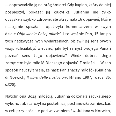
— doprowadziła ją na próg śmierci. Gdy kapłan, który do niej
pośpieszył, pokazał jej krucyfiks, Julianna nie tylko
odzyskała szybko zdrowie, ale otrzymała 16 objawień, które
następnie spisała i opatrzyła komentarzem w swym
dziele
Objawienia Bożej miłości
. I to właśnie Pan, 15 lat po
tych nadzwyczajnych wydarzeniach, objawił jej sens owych
wizji. «Chciałabyś wiedzieć, jaki był zamysł twojego Pana i
poznać sens tego objawienia? Wiedz dobrze: Jego
zamysłem była miłość. Dlaczego objawia? Z miłości… W ten
sposób nauczyłam się, że nasz Pan znaczy miłość» (Giuliana
di Norwich,
Il libro delle rivelazioni
, Milano 1997, rozdz. 86,
s.320).
Natchniona Bożą miłością, Julianna dokonała radykalnego
wyboru. Jak starożytna pustelnica, postanowiła zamieszkać
w celi przy kościele pod wezwaniem św. Juliana w Norwich,