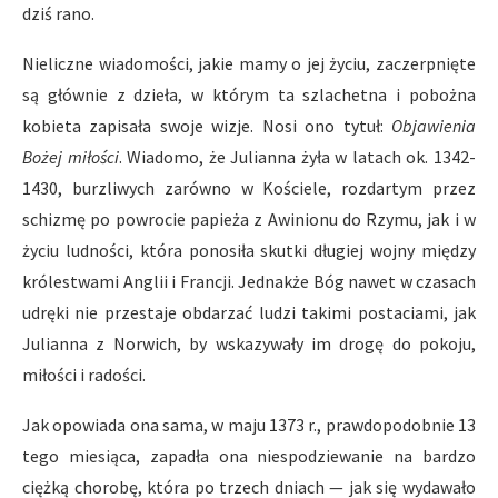
dziś rano.
Nieliczne wiadomości, jakie mamy o jej życiu, zaczerpnięte
są głównie z dzieła, w którym ta szlachetna i pobożna
kobieta zapisała swoje wizje. Nosi ono tytuł:
Objawienia
Bożej miłości
. Wiadomo, że Julianna żyła w latach ok. 1342-
1430, burzliwych zarówno w Kościele, rozdartym przez
schizmę po powrocie papieża z Awinionu do Rzymu, jak i w
życiu ludności, która ponosiła skutki długiej wojny między
królestwami Anglii i Francji. Jednakże Bóg nawet w czasach
udręki nie przestaje obdarzać ludzi takimi postaciami, jak
Julianna z Norwich, by wskazywały im drogę do pokoju,
miłości i radości.
Jak opowiada ona sama, w maju 1373 r., prawdopodobnie 13
tego miesiąca, zapadła ona niespodziewanie na bardzo
ciężką chorobę, która po trzech dniach — jak się wydawało