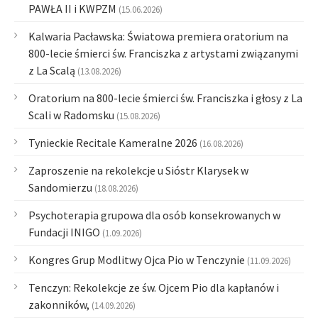
PAWŁA II i KWPZM
(15.06.2026)
Kalwaria Pacławska: Światowa premiera oratorium na
800-lecie śmierci św. Franciszka z artystami związanymi
z La Scalą
(13.08.2026)
Oratorium na 800-lecie śmierci św. Franciszka i głosy z La
Scali w Radomsku
(15.08.2026)
Tynieckie Recitale Kameralne 2026
(16.08.2026)
Zaproszenie na rekolekcje u Sióstr Klarysek w
Sandomierzu
(18.08.2026)
Psychoterapia grupowa dla osób konsekrowanych w
Fundacji INIGO
(1.09.2026)
Kongres Grup Modlitwy Ojca Pio w Tenczynie
(11.09.2026)
Tenczyn: Rekolekcje ze św. Ojcem Pio dla kapłanów i
zakonników,
(14.09.2026)