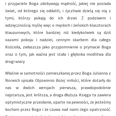
i przyjaciele Boga zdobywają mądrość, jakiej nie posiada
świat, od którego się oddalili, i życzliwie dzielą się nią z
tymi, którzy pukają do ich drzwi. Z podziwem i
wdzięcznością myślę więc o męskich i żeńskich klasztorach
klauzurowych, które bardziej niż kiedykolwiek są dziś
oazami pokoju i nadziei, cennym skarbem dla całego
Kościoła, zwłaszcza jako przypomnienie o prymacie Boga
oraz o tym, jak ważna jest stała i głęboka modlitwa dla
drogi wiary.
Właśnie w samotności zamieszkanej przez Boga Julianna z
Norwich spisała
Objawienia Bożej miłości
, które dotarły do
nas w dwóch wersjach: pierwsza, prawdopodobnie
najstarsza, jest krótsza, a druga dłuższa. Księga ta zawiera
optymistyczne przesłanie, oparte na pewności, że jesteśmy
kochani przez Boga i że czuwa nad nami Jego opatrzność.