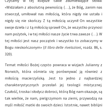
Czytamy w tej księdze takie zdumiewające słowa:
«Widziałam z absolutną pewnością (…), że Bóg, zanim nas
stworzył, umiłował nas miłością, która nigdy nie ustała i
nigdy się nie skończy. Z tą miłością uczynił On wszystkie
swoje dzieła i z tą miłością sprawił On, że wszystko przynosi
nam pożytek, i w tej miłości nasze życie trwa zawsze (…). W
tej miłości jest nasz początek i wszystko to zobaczymy w
Bogu nieskończonym» (
Il libro delle rivelazioni
, rozdz. 86, s.
320).
Temat miłości Bożej często powraca w wizjach Julianny z
Norwich, która ośmiela się porównywać ją również z
miłością macierzyńską. Jest to jedno z najbardziej
charakterystycznych przesłań jej teologii mistycznej.
Czułość, troska i słodycz dobroci, którą Bóg nam okazuje, są
tak wielkie, że nam, pielgrzymom na ziemi, przywodzą na
myśl miłość matki do swoich dzieci. Istotnie, nawet biblijni