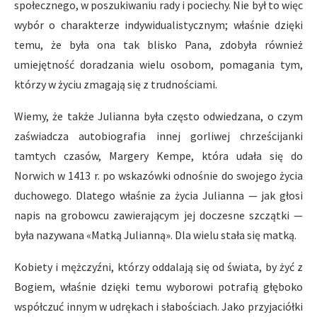
społecznego, w poszukiwaniu rady i pociechy. Nie był to więc
wybór o charakterze indywidualistycznym; właśnie dzięki
temu, że była ona tak blisko Pana, zdobyła również
umiejętność doradzania wielu osobom, pomagania tym,
którzy w życiu zmagają się z trudnościami.
Wiemy, że także Julianna była często odwiedzana, o czym
zaświadcza autobiografia innej gorliwej chrześcijanki
tamtych czasów, Margery Kempe, która udała się do
Norwich w 1413 r. po wskazówki odnośnie do swojego życia
duchowego. Dlatego właśnie za życia Julianna — jak głosi
napis na grobowcu zawierającym jej doczesne szczątki —
była nazywana «Matką Julianną». Dla wielu stała się matką.
Kobiety i mężczyźni, którzy oddalają się od świata, by żyć z
Bogiem, właśnie dzięki temu wyborowi potrafią głęboko
współczuć innym w udrękach i słabościach. Jako przyjaciółki