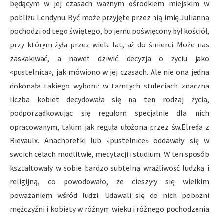
będącym w jej czasach ważnym ośrodkiem miejskim w
pobliżu Londynu. Być może przyjęte przez nią imię Julianna
pochodzi od tego świętego, bo jemu poświęcony był kościół,
przy którym żyła przez wiele lat, aż do śmierci. Może nas
zaskakiwać, a nawet dziwić decyzja o życiu jako
«pustelnica», jak mówiono w jej czasach. Ale nie ona jedna
dokonała takiego wyboru: w tamtych stuleciach znaczna
liczba kobiet decydowała się na ten rodzaj życia,
podporządkowując się regułom specjalnie dla nich
opracowanym, takim jak reguła ułożona przez św.Elreda z
Rievaulx. Anachoretki lub «pustelnice» oddawały się w
swoich celach modlitwie, medytacji i studium. W ten sposób
kształtowały w sobie bardzo subtelną wrażliwość ludzką i
religijną, co powodowało, że cieszyły się wielkim
poważaniem wśród ludzi. Udawali się do nich pobożni
mężczyźni i kobiety w różnym wieku i różnego pochodzenia