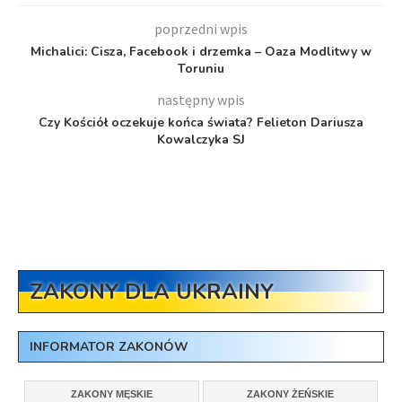
poprzedni wpis
Michalici: Cisza, Facebook i drzemka – Oaza Modlitwy w
Toruniu
następny wpis
Czy Kościół oczekuje końca świata? Felieton Dariusza
Kowalczyka SJ
ZAKONY DLA UKRAINY
INFORMATOR ZAKONÓW
ZAKONY MĘSKIE
ZAKONY ŻEŃSKIE