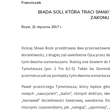
Franciszek
BIADA SOLI, KTÓRA TRACI SMAK
ZAKONU
Rzym, 21 stycznia 2017 r.
Dzisiaj Słowo Boże przedstawia dwa przeciwstawne 
dociekliwości, z drugiej zaś uwielbienia Ojca przez 
tymi dwoma scenariuszami. Należą one bowiem do ka
Tymoteusza (por. 2 Tm 4,1-5). Także św. Domini
przemieszczał się pomiędzy tymi dwoma scenariusza
Paweł przestrzega Tymoteusza, który będzie głos
nowych „nauczycieli”, „baśni”, różnych doktryn, ide
„karnawał” dociekliwości światowej, uwodzenia. Dl
mocnymi czasownikami, jak „nalegaj”, „upominaj”, „