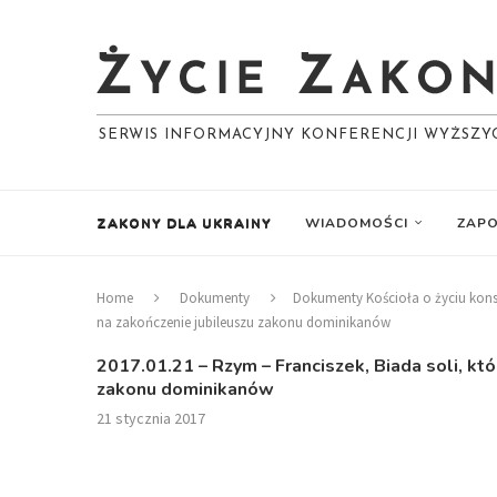
SERWIS INFORMACYJNY KONFERENCJI WYŻSZ
ZAKONY DLA UKRAINY
WIADOMOŚCI
ZAPO
Home
Dokumenty
Dokumenty Kościoła o życiu ko
na zakończenie jubileuszu zakonu dominikanów
2017.01.21 – Rzym – Franciszek, Biada soli, któ
zakonu dominikanów
21 stycznia 2017