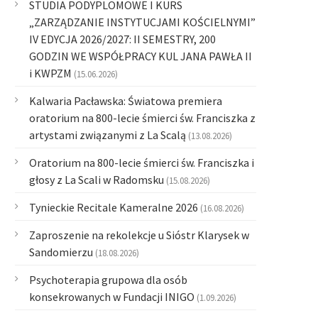
STUDIA PODYPLOMOWE I KURS
„ZARZĄDZANIE INSTYTUCJAMI KOŚCIELNYMI”
IV EDYCJA 2026/2027: II SEMESTRY, 200
GODZIN WE WSPÓŁPRACY KUL JANA PAWŁA II
i KWPZM
(15.06.2026)
Kalwaria Pacławska: Światowa premiera
oratorium na 800-lecie śmierci św. Franciszka z
artystami związanymi z La Scalą
(13.08.2026)
Oratorium na 800-lecie śmierci św. Franciszka i
głosy z La Scali w Radomsku
(15.08.2026)
Tynieckie Recitale Kameralne 2026
(16.08.2026)
Zaproszenie na rekolekcje u Sióstr Klarysek w
Sandomierzu
(18.08.2026)
Psychoterapia grupowa dla osób
konsekrowanych w Fundacji INIGO
(1.09.2026)