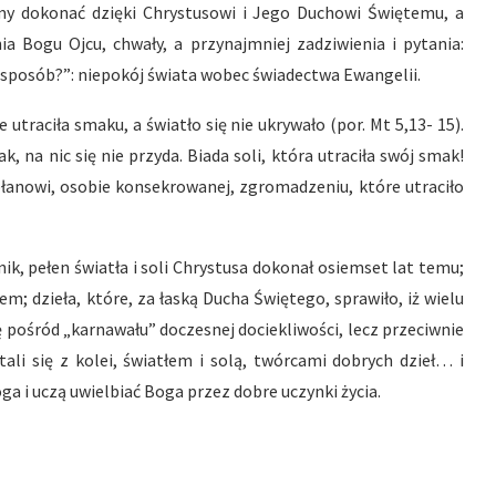
my dokonać dzięki Chrystusowi i Jego Duchowi Świętemu, a
ia Bogu Ojcu, chwały, a przynajmniej zadziwienia i pytania:
 sposób?”: niepokój świata wobec świadectwa Ewangelii.
 utraciła smaku, a światło się nie ukrywało (por. Mt 5,13- 15).
k, na nic się nie przyda. Biada soli, która utraciła swój smak!
apłanowi, osobie konsekrowanej, zgromadzeniu, które utraciło
ik, pełen światła i soli Chrystusa dokonał osiemset lat temu;
em; dzieła, które, za łaską Ducha Świętego, sprawiło, iż wielu
ę pośród „karnawału” doczesnej dociekliwości, lecz przeciwnie
ali się z kolei, światłem i solą, twórcami dobrych dzieł… i
ga i uczą uwielbiać Boga przez dobre uczynki życia.