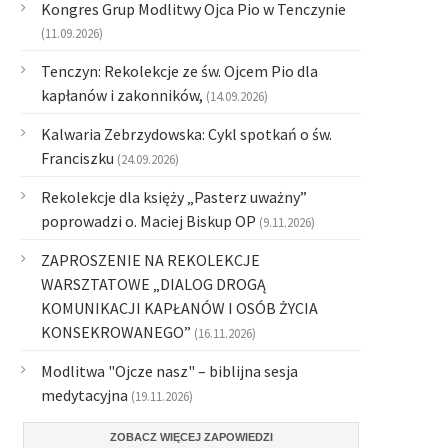
Kongres Grup Modlitwy Ojca Pio w Tenczynie
(11.09.2026)
Tenczyn: Rekolekcje ze św. Ojcem Pio dla
kapłanów i zakonników,
(14.09.2026)
Kalwaria Zebrzydowska: Cykl spotkań o św.
Franciszku
(24.09.2026)
Rekolekcje dla księży „Pasterz uważny”
poprowadzi o. Maciej Biskup OP
(9.11.2026)
ZAPROSZENIE NA REKOLEKCJE
WARSZTATOWE „DIALOG DROGĄ
KOMUNIKACJI KAPŁANÓW I OSÓB ŻYCIA
KONSEKROWANEGO”
(16.11.2026)
Modlitwa "Ojcze nasz" – biblijna sesja
medytacyjna
(19.11.2026)
ZOBACZ WIĘCEJ ZAPOWIEDZI