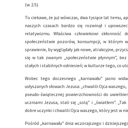
(w. 2.5).
To ciekawe, że już wówczas, dwa tysiące lat temu, a
naszych czasach bardzo się rozwinął i upowszec
relatywizmu. Właściwa człowiekowi skłonność 
społeczeństwie pozorów, konsumpcji, w którym w
sprawienie, by wyglądały jak nowe, atrakcyjne, przy
się w tak zwanym „społeczeństwie płynnym”, be
stałych i stabilnych odniesień; w kulturze tego, co ulo
Wobec tego doczesnego „karnawału” jasno widać
usłyszanych słowach Jezusa: „chwalili Ojca waszego, k
pseudo-świątecznej powierzchowności do uwielbien
uczniami Jezusa, stali się „solą” i „światłem”. „Ta
dobre uczynki i chwalili Ojca waszego, który jest w nie
Pośród „karnawału” dnia wczorajszego i dzisiejszego,