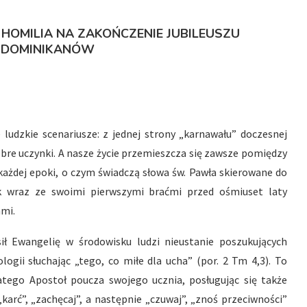
! HOMILIA NA ZAKOŃCZENIE JUBILEUSZU
 DOMINIKANÓW
ludzkie scenariusze: z jednej strony „karnawału” doczesnej
dobre uczynki. A nasze życie przemieszcza się zawsze pomiędzy
żdej epoki, o czym świadczą słowa św. Pawła skierowane do
k wraz ze swoimi pierwszymi braćmi przed ośmiuset laty
mi.
ił Ewangelię w środowisku ludzi nieustanie poszukujących
ologii słuchając „tego, co miłe dla ucha” (por. 2 Tm 4,3). To
atego Apostoł poucza swojego ucznia, posługując się także
karć”, „zachęcaj”, a następnie „czuwaj”, „znoś przeciwności”