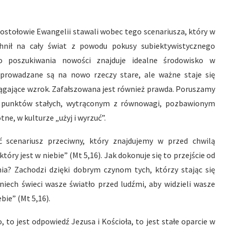
postołowie Ewangelii stawali wobec tego scenariusza, który w
hnił na cały świat z powodu pokusy subiektywistycznego
do poszukiwania nowości znajduje idealne środowisko w
prowadzane są na nowo rzeczy stare, ale ważne staje się
ciągające wzrok. Zafałszowana jest również prawda. Poruszamy
z punktów stałych, wytrąconym z równowagi, pozbawionym
tne, w kulturze „użyj i wyrzuć”.
 scenariusz przeciwny, który znajdujemy w przed chwilą
tóry jest w niebie” (Mt 5,16). Jak dokonuje się to przejście od
ia? Zachodzi dzięki dobrym czynom tych, którzy stając się
k niech świeci wasze światło przed ludźmi, aby widzieli wasze
bie” (Mt 5,16).
 to jest odpowiedź Jezusa i Kościoła, to jest stałe oparcie w