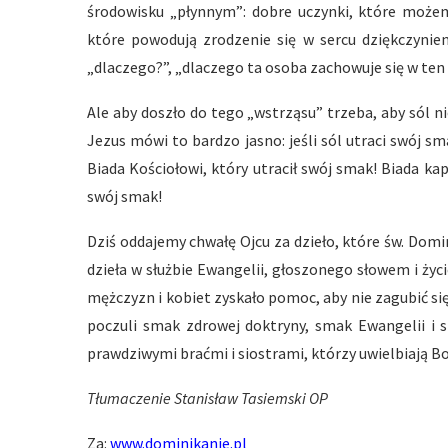
środowisku „płynnym”: dobre uczynki, które może
które powodują zrodzenie się w sercu dziękczynien
„dlaczego?”, „dlaczego ta osoba zachowuje się w ten
Ale aby doszło do tego „wstrząsu” trzeba, aby sól nie
Jezus mówi to bardzo jasno: jeśli sól utraci swój sma
Biada Kościołowi, który utracił swój smak! Biada k
swój smak!
Dziś oddajemy chwałę Ojcu za dzieło, które św. Domin
dzieła w służbie Ewangelii, głoszonego słowem i życi
mężczyzn i kobiet zyskało pomoc, aby nie zagubić si
poczuli smak zdrowej doktryny, smak Ewangelii i st
prawdziwymi braćmi i siostrami, którzy uwielbiają Bo
Tłumaczenie Stanisław Tasiemski OP
Za:
www.dominikanie.pl