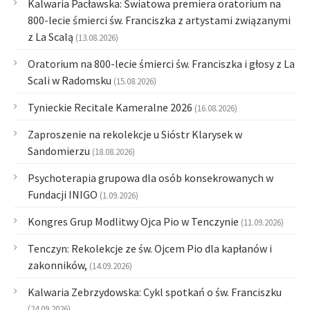
Kalwaria Pacławska: Światowa premiera oratorium na
800-lecie śmierci św. Franciszka z artystami związanymi
z La Scalą
(13.08.2026)
Oratorium na 800-lecie śmierci św. Franciszka i głosy z La
Scali w Radomsku
(15.08.2026)
Tynieckie Recitale Kameralne 2026
(16.08.2026)
Zaproszenie na rekolekcje u Sióstr Klarysek w
Sandomierzu
(18.08.2026)
Psychoterapia grupowa dla osób konsekrowanych w
Fundacji INIGO
(1.09.2026)
Kongres Grup Modlitwy Ojca Pio w Tenczynie
(11.09.2026)
Tenczyn: Rekolekcje ze św. Ojcem Pio dla kapłanów i
zakonników,
(14.09.2026)
Kalwaria Zebrzydowska: Cykl spotkań o św. Franciszku
(24.09.2026)