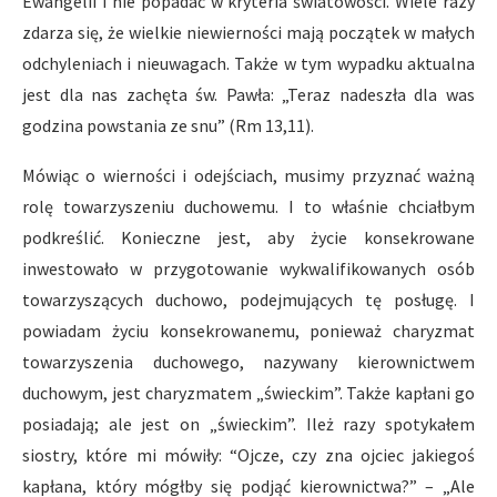
Ewangelii i nie popadać w kryteria światowości. Wiele razy
zdarza się, że wielkie niewierności mają początek w małych
odchyleniach i nieuwagach. Także w tym wypadku aktualna
jest dla nas zachęta św. Pawła: „Teraz nadeszła dla was
godzina powstania ze snu” (Rm 13,11).
Mówiąc o wierności i odejściach, musimy przyznać ważną
rolę towarzyszeniu duchowemu. I to właśnie chciałbym
podkreślić. Konieczne jest, aby życie konsekrowane
inwestowało w przygotowanie wykwalifikowanych osób
towarzyszących duchowo, podejmujących tę posługę. I
powiadam życiu konsekrowanemu, ponieważ charyzmat
towarzyszenia duchowego, nazywany kierownictwem
duchowym, jest charyzmatem „świeckim”. Także kapłani go
posiadają; ale jest on „świeckim”. Ileż razy spotykałem
siostry, które mi mówiły: “Ojcze, czy zna ojciec jakiegoś
kapłana, który mógłby się podjąć kierownictwa?” – „Ale