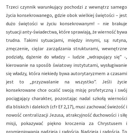
Trzeci czynnik warunkujący pochodzi z wewnątrz samego
życia konsekrowanego, gdzie obok wielkiej świętości – jest
dużo świętości w życiu konsekrowanym! – nie brakuje
sytuacji anty-świadectwa, które sprawiają, że wierność bywa
trudna. Takimi sytuacjami, między innymi, są: rutyna,
zmęczenie, ciężar zarządzania strukturami, wewnętrzne
podziały, dążenie do władzy – ludzie „wdrapujący się” -,
kierowanie na sposób światowy instytutami, wysługiwanie
się władzy, która niekiedy bywa autorytaryzmem a czasami
jest to „przyzwalanie na wszystko”. Jeśli życie
konsekrowane chce ocalić swoją misję profetyczną i swój
pociągający charakter, pozostając nadal szkołą wierności
dla bliskich i dalekich (cfr Ef 2,17), musi zachować świeżość i
nowość centralizacji Jezusa, atrakcyjność duchowości i siłę
misji, pokazywać piękno kroczenia za Chrystusem i
promieniowania nadzieją i radością. Nadzieją i radością. To