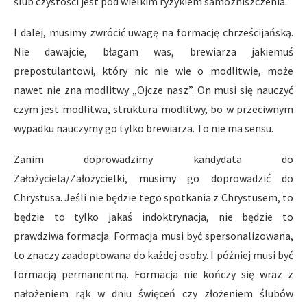
ślub czystości jest pod wielkim ryzykiem samozniszczenia.
I dalej, musimy zwrócić uwagę na formację chrześcijańską.
Nie dawajcie, błagam was, brewiarza jakiemuś
prepostulantowi, który nic nie wie o modlitwie, może
nawet nie zna modlitwy „Ojcze nasz”. On musi się nauczyć
czym jest modlitwa, struktura modlitwy, bo w przeciwnym
wypadku nauczymy go tylko brewiarza. To nie ma sensu.
Zanim doprowadzimy kandydata do
Założyciela/Założycielki, musimy go doprowadzić do
Chrystusa. Jeśli nie będzie tego spotkania z Chrystusem, to
będzie to tylko jakaś indoktrynacja, nie będzie to
prawdziwa formacja. Formacja musi być spersonalizowana,
to znaczy zaadoptowana do każdej osoby. I później musi być
formacją permanentną. Formacja nie kończy się wraz z
nałożeniem rąk w dniu święceń czy złożeniem ślubów