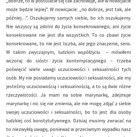
„dobrze, to w postulacie się tak zachowuje, ale w nowicjacie
może będzie lepiej”. W nowicjacie: „no dobrze, jest tak, ale
później…”. Oszukujemy samych siebie, bo ich oszukujemy.
Nie wszyscy są zdolni do życia konsekrowanego, ani życie
konsekrowane nie jest dla wszystkich. To co zbawi życie
konsekrowane, to nie jest liczba, ale jego znaczenie, sens.
W takim zwyczajnym, ludzkim współżyciu – mówiłem
wczoraj do sióstr życia kontemplacyjnego – trzeba
poświęcić wiele uwagi uczuciowości i seksualności tych
osób. My nie posiadamy uczuciowości i seksualności, ale my
jesteśmy uczuciowością i seksualnością, a to są dwie różne
rzeczywistości. Ja mam na sobie marynarkę, zdejmuje
marynarkę i nic się nie zmienia, ale nie mogę zdjąć z siebie
swojej uczuciowości i seksualności, bo to jest dla osoby
ludzkiej coś konstytutywnego. Dzisiaj musimy zwracać na
to niezwykłą uwagę, ponieważ w przeciwnym wypadku nasz