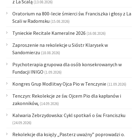
z La Scalą
(13.08.2026)
Oratorium na 800-lecie śmierci św. Franciszka i głosy z La
Scali w Radomsku
(15.08.2026)
Tynieckie Recitale Kameralne 2026
(16.08.2026)
Zaproszenie na rekolekcje u Sióstr Klarysek w
Sandomierzu
(18.08.2026)
Psychoterapia grupowa dla osób konsekrowanych w
Fundacji INIGO
(1.09.2026)
Kongres Grup Modlitwy Ojca Pio w Tenczynie
(11.09.2026)
Tenczyn: Rekolekcje ze św. Ojcem Pio dla kapłanów i
zakonników,
(14.09.2026)
Kalwaria Zebrzydowska: Cykl spotkań o św. Franciszku
(24.09.2026)
Rekolekcje dla księży „Pasterz uważny” poprowadzi o.