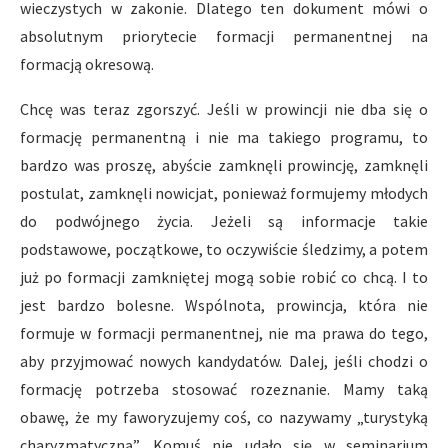
wieczystych w zakonie. Dlatego ten dokument mówi o
absolutnym priorytecie formacji permanentnej na
formacją okresową.
Chcę was teraz zgorszyć. Jeśli w prowincji nie dba się o
formację permanentną i nie ma takiego programu, to
bardzo was proszę, abyście zamknęli prowincję, zamknęli
postulat, zamknęli nowicjat, ponieważ formujemy młodych
do podwójnego życia. Jeżeli są informacje takie
podstawowe, początkowe, to oczywiście śledzimy, a potem
już po formacji zamkniętej mogą sobie robić co chcą. I to
jest bardzo bolesne. Wspólnota, prowincja, która nie
formuje w formacji permanentnej, nie ma prawa do tego,
aby przyjmować nowych kandydatów. Dalej, jeśli chodzi o
formację potrzeba stosować rozeznanie. Mamy taką
obawę, że my faworyzujemy coś, co nazywamy „turystyką
charyzmatyczną”. Komuś nie udało się w seminarium