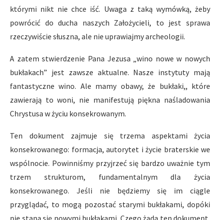
którymi nikt nie chce iść. Uwaga z taką wymówką, żeby
powrócić do ducha naszych Założycieli, to jest sprawa
rzeczywiście słuszna, ale nie uprawiajmy archeologii.
A zatem stwierdzenie Pana Jezusa „wino nowe w nowych
bukłakach” jest zawsze aktualne. Nasze instytuty mają
fantastyczne wino. Ale mamy obawy, że bukłaki,, które
zawierają to woni, nie manifestują piękna naśladowania
Chrystusa w życiu konsekrowanym.
Ten dokument zajmuje się trzema aspektami życia
konsekrowanego: formacja, autorytet i życie braterskie we
wspólnocie. Powinniśmy przyjrzeć się bardzo uważnie tym
trzem strukturom, fundamentalnym dla życia
konsekrowanego. Jeśli nie będziemy się im ciągle
przyglądać, to mogą pozostać starymi bukłakami, dopóki
nie staną się nowymi bukłakami. Czego żąda ten dokument,