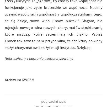
rzeczy ukrytych za „szefów”, to znaczy taka wspólnota nie
funkcjonuje jako życie braterskie we wspólnocie. Musimy
uczynić współbraci i współsiostry współuczestnikami tego,
co się dzieje, :nowe wino i nowe bukłaki”. Błagam, nie
rujnujcie nowego wina naszych charyzmatów strukturami,
które niszczą, które zaciemniają ich piękno. Papież
Franciszek zawsze nam przypomina, że struktury powinny
służyć charyzmatowi i służyć misji Instytutu. Dziękuję
(tekst spisany z nagrania, nieautoryzowany)
Archiwum KWPZM
poprzedni wpis