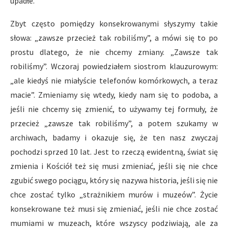
upadłe.
Zbyt często pomiędzy konsekrowanymi słyszymy takie
słowa: „zawsze przecież tak robiliśmy”, a mówi się to po
prostu dlatego, że nie chcemy zmiany. „Zawsze tak
robiliśmy”. Wczoraj powiedziałem siostrom klauzurowym:
„ale kiedyś nie miałyście telefonów komórkowych, a teraz
macie”. Zmieniamy się wtedy, kiedy nam się to podoba, a
jeśli nie chcemy się zmienić, to używamy tej formuły, że
przecież „zawsze tak robiliśmy”, a potem szukamy w
archiwach, badamy i okazuje się, że ten nasz zwyczaj
pochodzi sprzed 10 lat. Jest to rzeczą ewidentną, świat się
zmienia i Kościół też się musi zmieniać, jeśli się nie chce
zgubić swego pociągu, który się nazywa historia, jeśli się nie
chce zostać tylko „strażnikiem murów i muzeów”. Życie
konsekrowane też musi się zmieniać, jeśli nie chce zostać
mumiami w muzeach, które wszyscy podziwiają, ale za