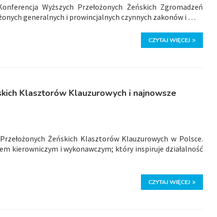
Konferencja Wyższych Przełożonych Żeńskich Zgromadzeń
żonych generalnych i prowincjalnych czynnych zakonów i …
CZYTAJ WIĘCEJ
kich Klasztorów Klauzurowych i najnowsze
 Przełożonych Żeńskich Klasztorów Klauzurowych w Polsce.
nem kierowniczym i wykonawczym; który inspiruje działalność
CZYTAJ WIĘCEJ