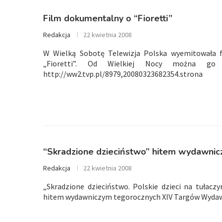
Film dokumentalny o “Fioretti”
Redakcja
22 kwietnia 2008
W Wielką Sobotę Telewizja Polska wyemitowała 
„Fioretti”. Od Wielkiej Nocy można go
http://ww2.tvp.pl/8979,20080323682354.strona
“Skradzione dzieciństwo” hitem wydawni
Redakcja
22 kwietnia 2008
„Skradzione dzieciństwo. Polskie dzieci na tułacz
hitem wydawniczym tegorocznych XIV Targów Wydawcó