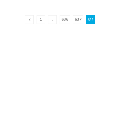
1
636
637
…
638