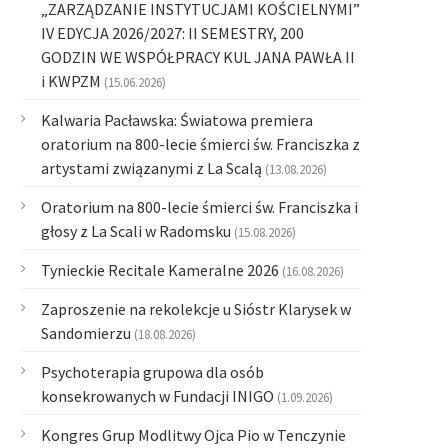
„ZARZĄDZANIE INSTYTUCJAMI KOŚCIELNYMI”
IV EDYCJA 2026/2027: II SEMESTRY, 200
GODZIN WE WSPÓŁPRACY KUL JANA PAWŁA II
i KWPZM
(15.06.2026)
Kalwaria Pacławska: Światowa premiera
oratorium na 800-lecie śmierci św. Franciszka z
artystami związanymi z La Scalą
(13.08.2026)
Oratorium na 800-lecie śmierci św. Franciszka i
głosy z La Scali w Radomsku
(15.08.2026)
Tynieckie Recitale Kameralne 2026
(16.08.2026)
Zaproszenie na rekolekcje u Sióstr Klarysek w
Sandomierzu
(18.08.2026)
Psychoterapia grupowa dla osób
konsekrowanych w Fundacji INIGO
(1.09.2026)
Kongres Grup Modlitwy Ojca Pio w Tenczynie