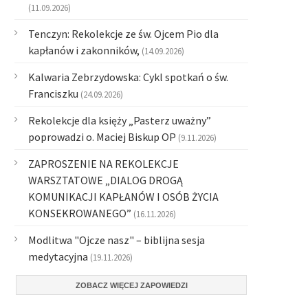
(11.09.2026)
Tenczyn: Rekolekcje ze św. Ojcem Pio dla
kapłanów i zakonników,
(14.09.2026)
Kalwaria Zebrzydowska: Cykl spotkań o św.
Franciszku
(24.09.2026)
Rekolekcje dla księży „Pasterz uważny”
poprowadzi o. Maciej Biskup OP
(9.11.2026)
ZAPROSZENIE NA REKOLEKCJE
WARSZTATOWE „DIALOG DROGĄ
KOMUNIKACJI KAPŁANÓW I OSÓB ŻYCIA
KONSEKROWANEGO”
(16.11.2026)
Modlitwa "Ojcze nasz" – biblijna sesja
medytacyjna
(19.11.2026)
ZOBACZ WIĘCEJ ZAPOWIEDZI