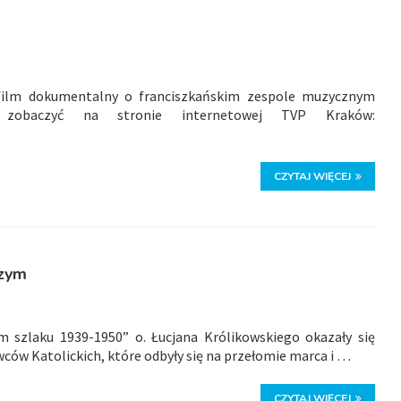
film dokumentalny o franciszkańskim zespole muzycznym
 zobaczyć na stronie internetowej TVP Kraków:
CZYTAJ WIĘCEJ
czym
ym szlaku 1939-1950” o. Łucjana Królikowskiego okazały się
w Katolickich, które odbyły się na przełomie marca i …
CZYTAJ WIĘCEJ