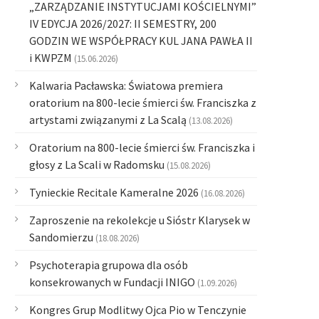
„ZARZĄDZANIE INSTYTUCJAMI KOŚCIELNYMI”
IV EDYCJA 2026/2027: II SEMESTRY, 200
GODZIN WE WSPÓŁPRACY KUL JANA PAWŁA II
i KWPZM
(15.06.2026)
Kalwaria Pacławska: Światowa premiera
oratorium na 800-lecie śmierci św. Franciszka z
artystami związanymi z La Scalą
(13.08.2026)
Oratorium na 800-lecie śmierci św. Franciszka i
głosy z La Scali w Radomsku
(15.08.2026)
Tynieckie Recitale Kameralne 2026
(16.08.2026)
Zaproszenie na rekolekcje u Sióstr Klarysek w
Sandomierzu
(18.08.2026)
Psychoterapia grupowa dla osób
konsekrowanych w Fundacji INIGO
(1.09.2026)
Kongres Grup Modlitwy Ojca Pio w Tenczynie