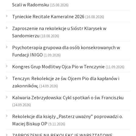
Scali w Radomsku
(15.08.2026)
Tynieckie Recitale Kameralne 2026
(16.08.2026)
Zaproszenie na rekolekcje u Sióstr Klarysek w
Sandomierzu
(18.08.2026)
Psychoterapia grupowa dla osób konsekrowanych w
Fundacji INIGO
(1.09.2026)
Kongres Grup Modlitwy Ojca Pio w Tenczynie
(11.09.2026)
Tenczyn: Rekolekcje ze św. Ojcem Pio dla kapłanów i
zakonników,
(14.09.2026)
Kalwaria Zebrzydowska: Cykl spotkań o św. Franciszku
(24.09.2026)
Rekolekcje dla księży „Pasterz uważny” poprowadzi o.
Maciej Biskup OP
(9.11.2026)
ZAPROSZENIE NA REKOLEKCJE WARSZTATOWE