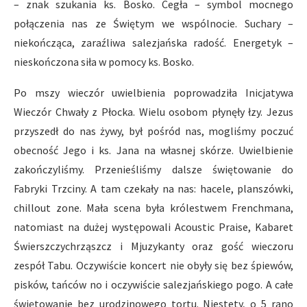
– znak szukania ks. Bosko. Cegła – symbol mocnego
połączenia nas ze Świętym we wspólnocie. Suchary –
niekończąca, zaraźliwa salezjańska radość. Energetyk –
nieskończona siła w pomocy ks. Bosko.
Po mszy wieczór uwielbienia poprowadziła Inicjatywa
Wieczór Chwały z Płocka. Wielu osobom płynęły łzy. Jezus
przyszedł do nas żywy, był pośród nas, mogliśmy poczuć
obecność Jego i ks. Jana na własnej skórze. Uwielbienie
zakończyliśmy. Przenieśliśmy dalsze świętowanie do
Fabryki Trzciny. A tam czekały na nas: hacele, planszówki,
chillout zone. Mała scena była królestwem Frenchmana,
natomiast na dużej występowali Acoustic Praise, Kabaret
Świerszczychrząszcz i Mjuzykanty oraz gość wieczoru
zespół Tabu. Oczywiście koncert nie obyły się bez śpiewów,
pisków, tańców no i oczywiście salezjańskiego pogo. A całe
świętowanie bez urodzinowego tortu. Niestety, o 5 rano