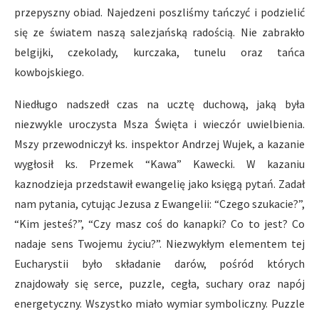
przepyszny obiad. Najedzeni poszliśmy tańczyć i podzielić
się ze światem naszą salezjańską radością. Nie zabrakło
belgijki, czekolady, kurczaka, tunelu oraz tańca
kowbojskiego.
Niedługo nadszedł czas na ucztę duchową, jaką była
niezwykle uroczysta Msza Święta i wieczór uwielbienia.
Mszy przewodniczył ks. inspektor Andrzej Wujek, a kazanie
wygłosił ks. Przemek “Kawa” Kawecki. W kazaniu
kaznodzieja przedstawił ewangelię jako księgą pytań. Zadał
nam pytania, cytując Jezusa z Ewangelii: “Czego szukacie?”,
“Kim jesteś?”, “Czy masz coś do kanapki? Co to jest? Co
nadaje sens Twojemu życiu?”. Niezwykłym elementem tej
Eucharystii było składanie darów, pośród których
znajdowały się serce, puzzle, cegła, suchary oraz napój
energetyczny. Wszystko miało wymiar symboliczny. Puzzle