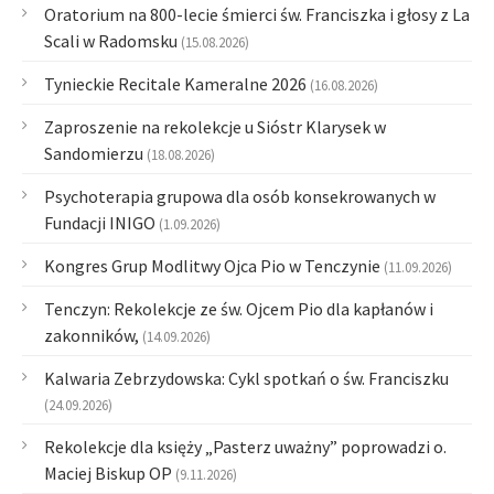
Oratorium na 800-lecie śmierci św. Franciszka i głosy z La
Scali w Radomsku
(15.08.2026)
Tynieckie Recitale Kameralne 2026
(16.08.2026)
Zaproszenie na rekolekcje u Sióstr Klarysek w
Sandomierzu
(18.08.2026)
Psychoterapia grupowa dla osób konsekrowanych w
Fundacji INIGO
(1.09.2026)
Kongres Grup Modlitwy Ojca Pio w Tenczynie
(11.09.2026)
Tenczyn: Rekolekcje ze św. Ojcem Pio dla kapłanów i
zakonników,
(14.09.2026)
Kalwaria Zebrzydowska: Cykl spotkań o św. Franciszku
(24.09.2026)
Rekolekcje dla księży „Pasterz uważny” poprowadzi o.
Maciej Biskup OP
(9.11.2026)