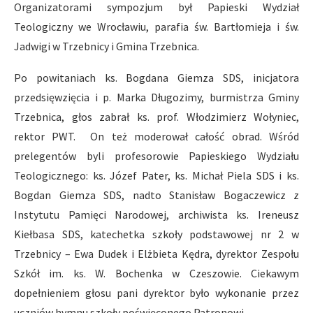
Organizatorami sympozjum był Papieski Wydział
Teologiczny we Wrocławiu, parafia św. Bartłomieja i św.
Jadwigi w Trzebnicy i Gmina Trzebnica.
Po powitaniach ks. Bogdana Giemza SDS, inicjatora
przedsięwzięcia i p. Marka Długozimy, burmistrza Gminy
Trzebnica, głos zabrał ks. prof. Włodzimierz Wołyniec,
rektor PWT. On też moderował całość obrad. Wśród
prelegentów byli profesorowie Papieskiego Wydziału
Teologicznego: ks. Józef Pater, ks. Michał Piela SDS i ks.
Bogdan Giemza SDS, nadto Stanisław Bogaczewicz z
Instytutu Pamięci Narodowej, archiwista ks. Ireneusz
Kiełbasa SDS, katechetka szkoły podstawowej nr 2 w
Trzebnicy – Ewa Dudek i Elżbieta Kędra, dyrektor Zespołu
Szkół im. ks. W. Bochenka w Czeszowie. Ciekawym
dopełnieniem głosu pani dyrektor było wykonanie przez
uczniów hymnu szkoły poświęconego Patronowi.