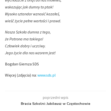
Wychodźcie z orląt do nas mówiłeś,
wskazując jak dumny to ptak!
Wysoko sztandar wznosić kazałeś,
wieść życie pełne wartości i prawd.
Nasza Szkoła dumna z tego,
że Patrona ma takiego!
Człowiek dobry i uczciwy.
Jego życie dla nas wzorem jest!
Bogdan Giemza SDS
Więcej (zdjęcia) na:
www.sds.pl
poprzedni wpis
Bracia Szkolni: Jubileusz w Częstochowie