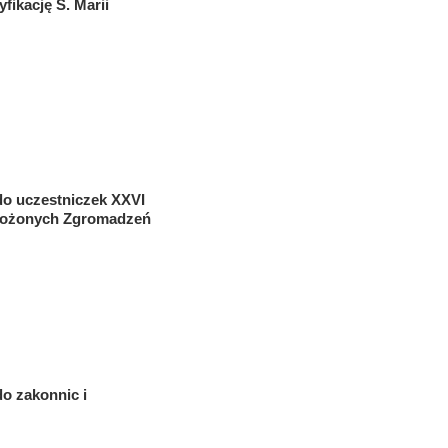
fikację S. Marii
do uczestniczek XXVI
łożonych Zgromadzeń
o zakonnic i