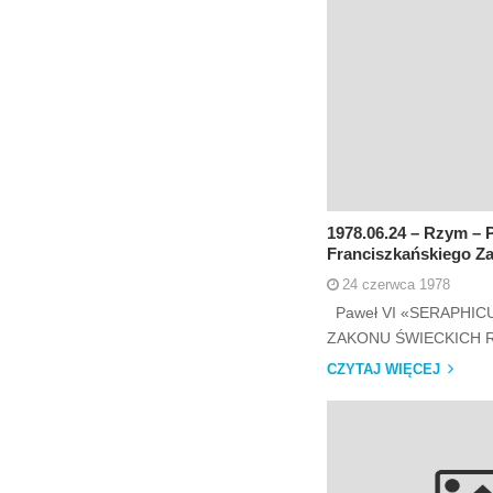
1978.06.24 – Rzym – P
Franciszkańskiego Z
24 czerwca 1978
Paweł VI «SERAPHIC
ZAKONU ŚWIECKICH Rzym
CZYTAJ WIĘCEJ