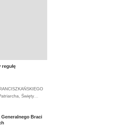
y regułę
FRANCISZKAŃSKIEGO
atriarcha, Święty…
a Generalnego Braci
ch