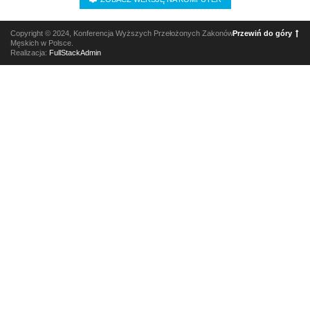
Copyright © 2024, Konferencja Wyższych Przełożonych Zakonów
Przewiń do góry
Męskich w Polsce.
Realizacja:
FullStackAdmin