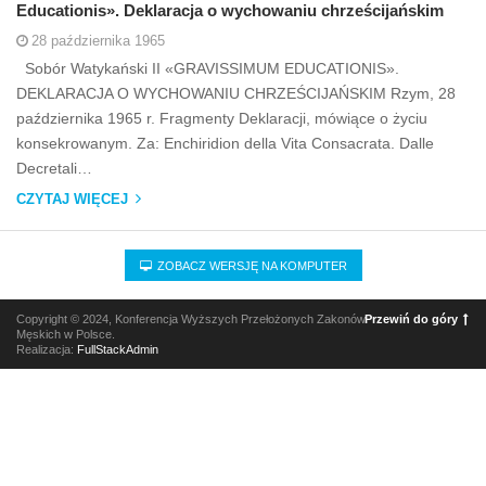
Educationis». Deklaracja o wychowaniu chrześcijańskim
28 października 1965
Sobór Watykański II «GRAVISSIMUM EDUCATIONIS».
DEKLARACJA O WYCHOWANIU CHRZEŚCIJAŃSKIM Rzym, 28
października 1965 r. Fragmenty Deklaracji, mówiące o życiu
konsekrowanym. Za: Enchiridion della Vita Consacrata. Dalle
Decretali…
CZYTAJ WIĘCEJ
ZOBACZ WERSJĘ NA KOMPUTER
Copyright © 2024, Konferencja Wyższych Przełożonych Zakonów
Przewiń do góry
Męskich w Polsce.
Realizacja:
FullStackAdmin