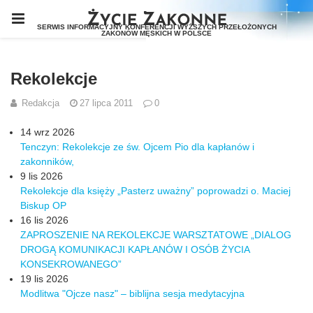
Rekolekcje
Redakcja
27 lipca 2011
0
14 wrz 2026
Tenczyn: Rekolekcje ze św. Ojcem Pio dla kapłanów i
zakonników,
9 lis 2026
Rekolekcje dla księży „Pasterz uważny” poprowadzi o. Maciej
Biskup OP
16 lis 2026
ZAPROSZENIE NA REKOLEKCJE WARSZTATOWE „DIALOG
DROGĄ KOMUNIKACJI KAPŁANÓW I OSÓB ŻYCIA
KONSEKROWANEGO”
19 lis 2026
Modlitwa "Ojcze nasz" – biblijna sesja medytacyjna