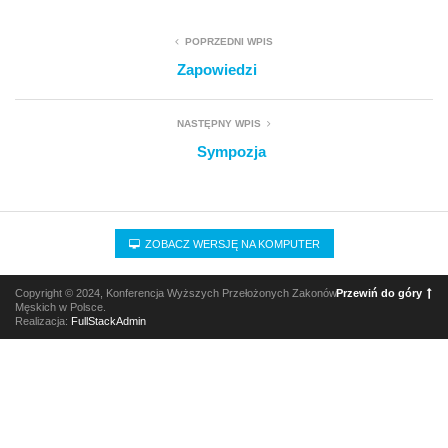
POPRZEDNI WPIS
Zapowiedzi
NASTĘPNY WPIS
Sympozja
ZOBACZ WERSJĘ NA KOMPUTER
Copyright © 2024, Konferencja Wyższych Przełożonych Zakonów
Przewiń do góry
Męskich w Polsce.
Realizacja:
FullStackAdmin