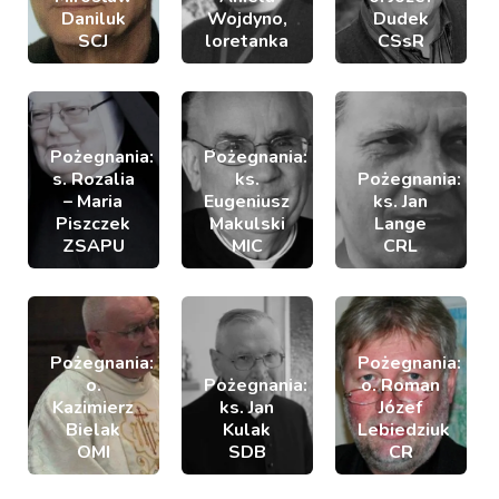
Daniluk
Wojdyno,
Dudek
SCJ
loretanka
CSsR
Pożegnania:
Pożegnania:
s. Rozalia
ks.
Pożegnania:
– Maria
Eugeniusz
ks. Jan
Piszczek
Makulski
Lange
ZSAPU
MIC
CRL
Pożegnania:
Pożegnania:
o.
Pożegnania:
o. Roman
Kazimierz
ks. Jan
Józef
Bielak
Kulak
Lebiedziuk
OMI
SDB
CR