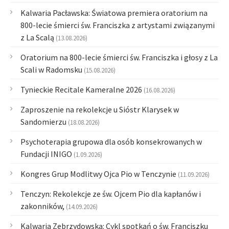
Kalwaria Pacławska: Światowa premiera oratorium na
800-lecie śmierci św. Franciszka z artystami związanymi
z La Scalą
(13.08.2026)
Oratorium na 800-lecie śmierci św. Franciszka i głosy z La
Scali w Radomsku
(15.08.2026)
Tynieckie Recitale Kameralne 2026
(16.08.2026)
Zaproszenie na rekolekcje u Sióstr Klarysek w
Sandomierzu
(18.08.2026)
Psychoterapia grupowa dla osób konsekrowanych w
Fundacji INIGO
(1.09.2026)
Kongres Grup Modlitwy Ojca Pio w Tenczynie
(11.09.2026)
Tenczyn: Rekolekcje ze św. Ojcem Pio dla kapłanów i
zakonników,
(14.09.2026)
Kalwaria Zebrzydowska: Cykl spotkań o św. Franciszku