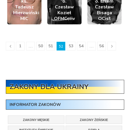
ks.
o.
o. Efrem
Tadeusz
Czesław
Czesław
Mierzwiński
Kozieł
Bisaga
MIC
OFMConv
OCist
1
50
51
53
54
56
…
52
…
ZAKONY DLA UKRAINY
INFORMATOR ZAKONÓW
ZAKONY MĘSKIE
ZAKONY ŻEŃSKIE