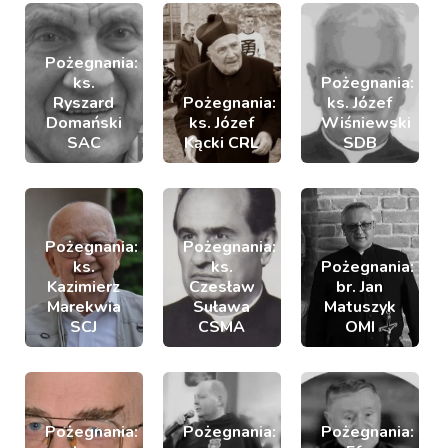
Pożegnania:
ks.
Pożegnania:
Ryszard
Pożegnania:
ks. Józef
Domański
ks. Józef
Wiśniewski
SAC
Kącki CRL
SDB
Pożegnania:
Pożegnania:
ks.
ks.
Pożegnania:
Kazimierz
Czesław
br. Jan
Marekwia
Suława
Matuszyk
SCJ
CSMA
OMI
Pożegnania:
Pożegnania:
Pożegnania: