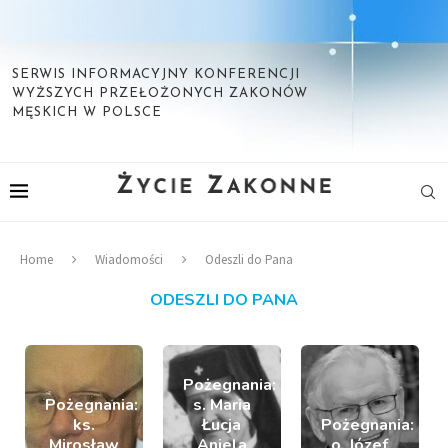
SERWIS INFORMACYJNY KONFERENCJI
WYŻSZYCH PRZEŁOŻONYCH ZAKONÓW
MĘSKICH W POLSCE
Home
Wiadomości
Odeszli do Pana
ODESZLI DO PANA
Pożegnania:
Pożegnania:
s. Maria
ks.
Łucja
Pożegnania:
Mirosław
Aniela
o. Józef