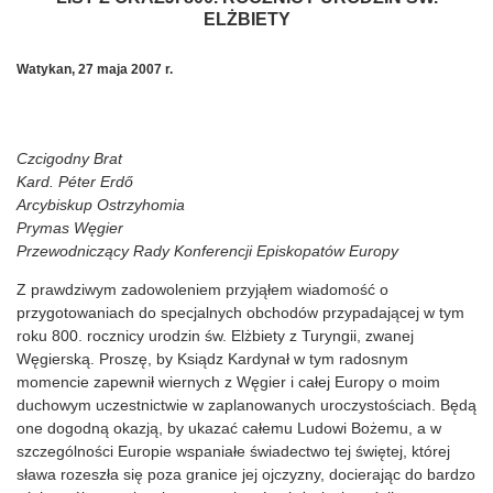
ELŻBIETY
Watykan, 27 maja 2007 r.
Czcigodny Brat
Kard. Péter Erdő
Arcybiskup Ostrzyhomia
Prymas Węgier
Przewodniczący Rady Konferencji
Episkopatów Europy
Z prawdziwym zadowoleniem przyjąłem wiadomość o
przygotowaniach do specjalnych obchodów przypadającej w tym
roku 800. rocznicy urodzin św. Elżbiety z Turyngii, zwanej
Węgierską. Proszę, by Ksiądz Kardynał w tym radosnym
momencie zapewnił wiernych z Węgier i całej Europy o moim
duchowym uczestnictwie w zaplanowanych uroczystościach. Będą
one dogodną okazją, by ukazać całemu Ludowi Bożemu, a w
szczególności Europie wspaniałe świadectwo tej świętej, której
sława rozeszła się poza granice jej ojczyzny, docierając do bardzo