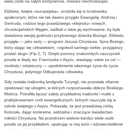
wielu osób na całym kontynencie, również niechrześcijan.
Elżbieta, święta «europejska», urodziła się w środowisku
społecznym, które nie tak dawno przyjęło Ewangelię. Andrzej i
Gertruda, rodzice tego prawdziwego «klejnotu» nowych,
chrześcijańskich Węgier, zadbali o takie jej wychowanie, by była
świadoma swojej godności przybranego dziecka Bożego. Elżbieta
przyjęła — jako swój — program Jezusa Chrystusa, Syna Bożego,
który stając się człowiekiem, «ogołocił samego siebie, przyjąwszy
postać sługi» (Flp 2, 7). Dzięki pomocy znakomitych nauczycieli
poszła w ślady św. Franciszka z Asyżu, stawiając sobie za cel —
osobisty i ostateczny — upodobnienie własnego życia do życia
Chrystusa, jedynego Odkupiciela człowieka.
Gdy została małżonką landgrafa Turyngii, nie przestała ofiarnie
opiekować się ubogimi, w których rozpoznawała oblicze Boskiego
Mistrza. Potrafiła łączyć zalety przykładnej małżonki i matki z
praktykowaniem cnót ewangelicznych, których nauczyła się w
szkole świętego z Asyżu. Pokazała, że jest prawdziwą córką
Kościoła, dając konkretne, widzialne i znaczące świadectwo
miłości Chrystusa. Na przestrzeni wieków bardzo wiele osób
poszło za jej przykładem, upatrując w niej wzór i odzwierciedlenie