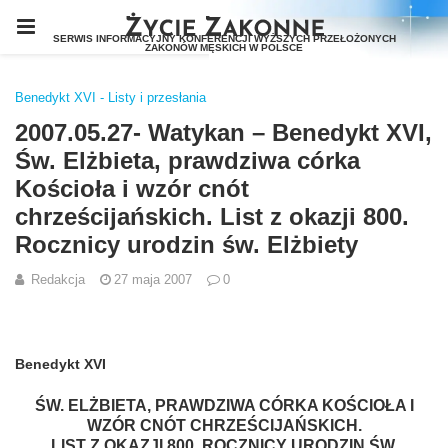
Benedykt XVI - Listy i przesłania
2007.05.27- Watykan – Benedykt XVI,
Św. Elżbieta, prawdziwa córka
Kościoła i wzór cnót
chrześcijańskich. List z okazji 800.
Rocznicy urodzin św. Elżbiety
Redakcja
27 maja 2007
0
Benedykt XVI
ŚW. ELŻBIETA, PRAWDZIWA CÓRKA KOŚCIOŁA I
WZÓR CNÓT CHRZEŚCIJAŃSKICH.
LIST Z OKAZJI 800. ROCZNICY URODZIN ŚW.