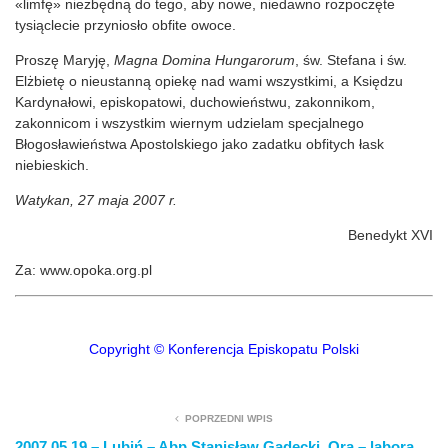
«limfę» niezbędną do tego, aby nowe, niedawno rozpoczęte
tysiąclecie przyniosło obfite owoce.
Proszę Maryję,
Magna Domina Hungarorum
, św. Stefana i św.
Elżbietę o nieustanną opiekę nad wami wszystkimi, a Księdzu
Kardynałowi, episkopatowi, duchowieństwu, zakonnikom,
zakonnicom i wszystkim wiernym udzielam specjalnego
Błogosławieństwa Apostolskiego jako zadatku obfitych łask
niebieskich.
Watykan, 27 maja 2007 r.
Benedykt XVI
Za: www.opoka.org.pl
Copyright © Konferencja Episkopatu Polski
POPRZEDNI WPIS
2007.05.19 – Lubiń – Abp Stanisław Gądecki, Ora – labora.