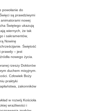
ne powołanie do
. Święci są prawdziwymi
 i animatorami nowej
ucha Świętego ukazują
ają wiernych, że tak
ego i sakramentów,
brą Nowinę
chrześcijanie. Świętość
i prawdy – jest
 źródła nowego życia.
ybranej rzeszy Doktorów
rliwym duchem misyjnym.
kości. Człowiek Boży
niu praktyki
kapłaństwa, zakonników
wkład w rozwój Kościoła
kiej wrażliwości i
ozpoznawania znaków