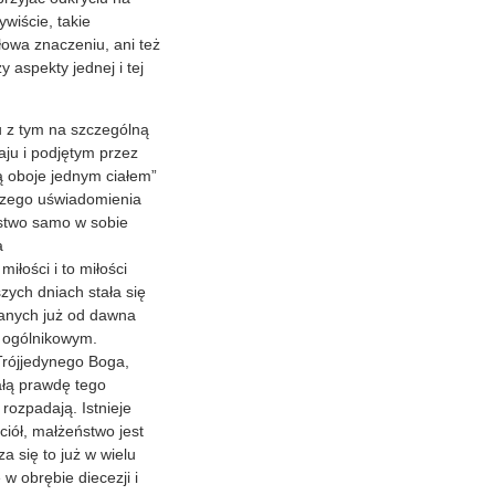
ywiście, takie
owa znaczeniu, ani też
 aspekty jednej i tej
 z tym na szczególną
u i podjętym przez
ą oboje jednym ciałem”
jszego uświadomienia
ństwo samo w sobie
a
iłości i to miłości
ych dniach stała się
anych już od dawna
e ogólnikowym.
 Trójjedynego Boga,
całą prawdę tego
 rozpadają. Istnieje
iół, małżeństwo jest
a się to już w wielu
w obrębie diecezji i