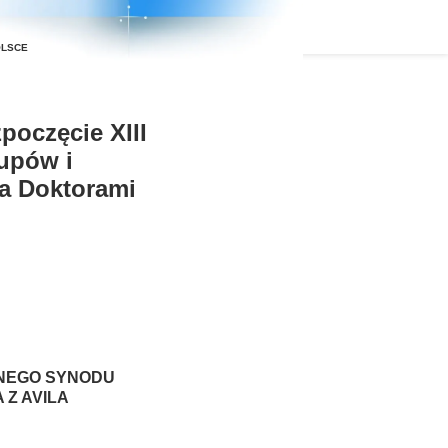
poczęcie XIII
upów i
la Doktorami
LNEGO SYNODU
 Z AVILA