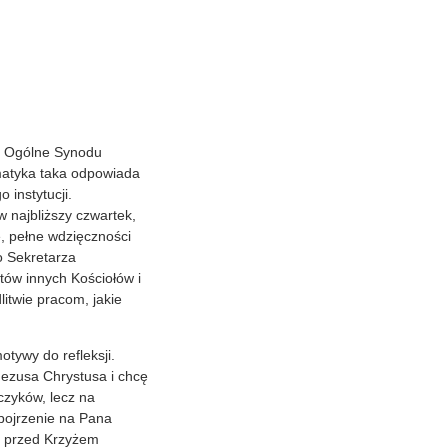
e Ogólne Synodu
ematyka taka odpowiada
 instytucji.
 najbliższy czwartek,
e, pełne wdzięczności
o Sekretarza
ów innych Kościołów i
itwie pracom, jakie
otywy do refleksji.
Jezusa Chrystusa i chcę
czyków, lecz na
pojrzenie na Pana
as przed Krzyżem