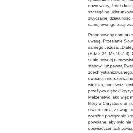
nowo wiary, źródła łaski
szczególne ukierunkowa
zwyczajnej działalności 
samej ewangelizacji wza
Proponowany nam przez 
uwagę. Przesłanie Sło
samego Jezusa: „Dlatego
(Rdz 2,24; Mk 10,7-8).
sobie pewnej rzeczywist
stanowi już pewną Ewan
zdechrystianizowanego. 
owocnej i nierozerwaln
większa, ponieważ nie
przeżywa głęboki kryzys
Małżeństwo jako więź mi
który w Chrystusie umił
stwierdzenia, z uwagi na
wyraźne powiązanie kryz
powołane, aby było nie 
doświadczeniach powiąza