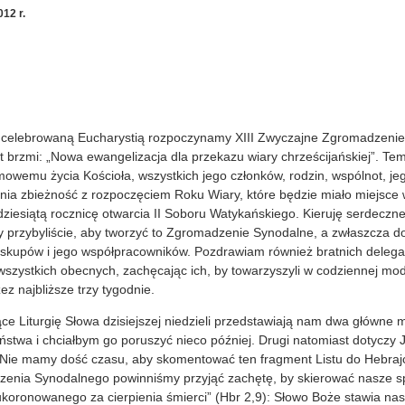
12 r.
oncelebrowaną Eucharystią rozpoczynamy XIII Zwyczajne Zgromadzeni
t brzmi: „Nowa ewangelizacja dla przekazu wiary chrześcijańskiej”. T
wemu życia Kościoła, wszystkich jego członków, rodzin, wspólnot, jego
ia zbieżność z rozpoczęciem Roku Wiary, które będzie miało miejsce w
dziesiątą rocznicę otwarcia II Soboru Watykańskiego. Kieruję serdeczn
y przybyliście, aby tworzyć to Zgromadzenie Synodalne, a zwłaszcza d
kupów i jego współpracowników. Pozdrawiam również bratnich delegat
wszystkich obecnych, zachęcając ich, by towarzyszyli w codziennej modl
ez najbliższe trzy tygodnie.
ące Liturgię Słowa dzisiejszej niedzieli przedstawiają nam dwa główne m
stwa i chciałbym go poruszyć nieco później. Drugi natomiast dotyczy 
 Nie mamy dość czasu, aby skomentować ten fragment Listu do Hebraj
enia Synodalnego powinniśmy przyjąć zachętę, by skierować nasze s
 ukoronowanego za cierpienia śmierci” (Hbr 2,9): Słowo Boże stawia n