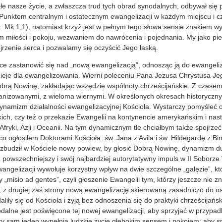
e nasze życie, a zwłaszcza trud tych obrad synodalnych, odbywał się 
 Punktem centralnym i ostatecznym ewangelizacji w każdym miejscu i cz
. Mk 1,1), natomiast krzyż jest w pełnym tego słowa sensie znakiem wy
m miłości i pokoju, wezwaniem do nawrócenia i pojednania. My jako pie
rzenie serca i pozwalamy się oczyścić Jego łaską.
ce zastanowić się nad „nową ewangelizacją”, odnosząc ją do ewangelizac
tnieje dla ewangelizowania. Wierni poleceniu Pana Jezusa Chrystusa Je
Dobrą Nowinę, zakładając wszędzie wspólnoty chrześcijańskie. Z czasem
anizowanymi, z wieloma wiernymi. W określonych okresach historyczn
namizm działalności ewangelizacyjnej Kościoła. Wystarczy pomyśleć o
kich, czy też o przekazie Ewangelii na kontynencie amerykańskim i nast
fryki, Azji i Oceanii. Na tym dynamicznym tle chciałbym także spojrze
 co ogłosiłem Doktorami Kościoła: św. Jana z Avila i św. Hildegardę z B
zbudził w Kościele nowy powiew, by głosić Dobrą Nowinę, dynamizm du
z powszechniejszy i swój najbardziej autorytatywny impuls w II Soborz
gelizacji wywołuje korzystny wpływ na dwie szczególne „gałęzie”, które
y „misio ad gentes”, czyli głoszenie Ewangelii tym, którzy jeszcze nie z
 z drugiej zaś strony nową ewangelizację skierowaną zasadniczo do os
liły się od Kościoła i żyją bez odnoszenia się do praktyki chrześcijańs
dalne jest poświęcone tej nowej ewangelizacji, aby sprzyjać w przyp
ry sam jeden wypełnia ludzkie życie głębokim sensem i pokojem; aby sp