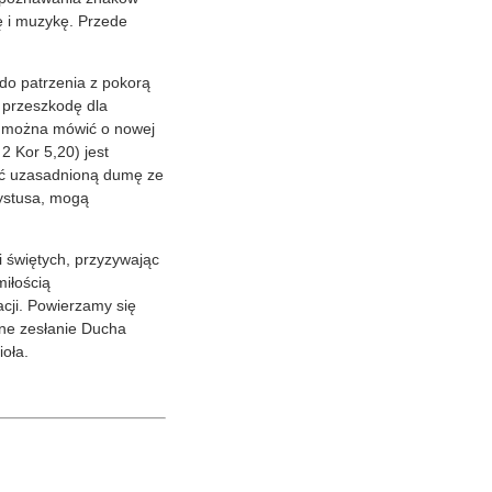
ę i muzykę. Przede
 do patrzenia z pokorą
ą przeszkodę dla
ie można mówić o nowej
2 Kor 5,20) jest
eźć uzasadnioną dumę ze
rystusa, mogą
 świętych, przyzywając
miłością
acji. Powierzamy się
lne zesłanie Ducha
oła.