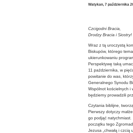
Watykan, 7 października 20
Czcigodni Bracia,
Drodzy Bracia i Siostry!
Wraz z tą uroczystą k
Biskupów, którego tema
ukierunkowaniu programo
Perspektywę taką umacn
11 października, w pięć
powitanie do was, którz
Generalnego Synodu Bis
Wspólnot kościelnych i 
będziemy prowadzili prz
Czytania biblijne, tworz
Pierwszy dotyczy małżeń
go podjąć natychmiast.
początku tego Zgromadz
Jezusa „chwałą i czcią