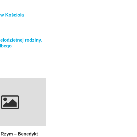
ów Kościoła
elodzietnej rodziny.
olbego
– Rzym – Benedykt