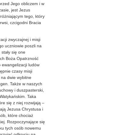
przed Jego obliczem i w
asie, jest Jezus
różniającym tego, który
rwsi, czcigodni Bracia
ji zwyczajnej i misji
go uczniowie poszli na
 stały się one
ych Boża Opatrzność
 ewangelizacji ludów
ępnie czasy misji
ć na dwie wybitne
ingen. Także w naszych
chowy i duszpasterski,
e Watykańskim. Taka
 się z niej rozwijają –
nają Jezusa Chrystusa i
ób, które chociaż
kiej. Rozpoczynające się
adku tych osób nowemu
rzyjać odkryciu na