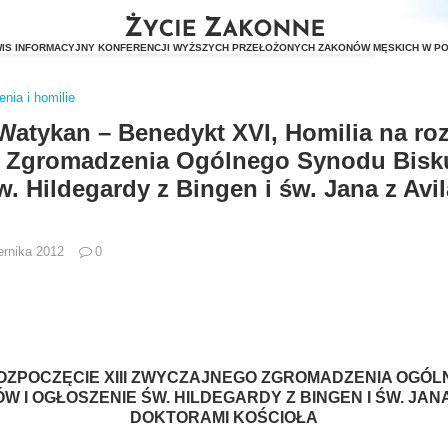
nia i homilie
 Watykan – Benedykt XVI, Homilia na roz
 Zgromadzenia Ogólnego Synodu Bisk
w. Hildegardy z Bingen i św. Jana z Avi
ernika 2012
0
ROZPOCZĘCIE XIII ZWYCZAJNEGO ZGROMADZENIA OGÓ
W I OGŁOSZENIE ŚW. HILDEGARDY Z BINGEN I ŚW. JANA
DOKTORAMI KOŚCIOŁA