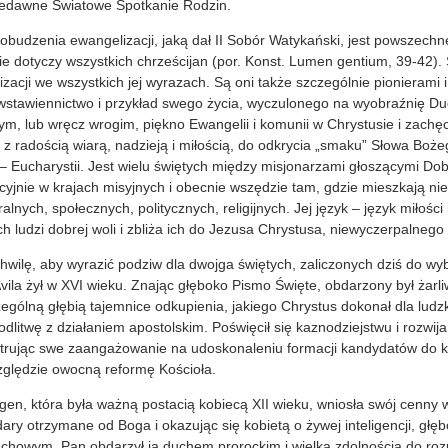
 niedawne Światowe Spotkanie Rodzin.
obudzenia ewangelizacji, jaką dał II Sobór Watykański, jest powszech
akie dotyczy wszystkich chrześcijan (por. Konst. Lumen gentium, 39-42)
zacji we wszystkich jej wyrazach. Są oni także szczególnie pionierami
 wstawiennictwo i przykład swego życia, wyczulonego na wyobraźnię D
m, lub wręcz wrogim, piękno Ewangelii i komunii w Chrystusie i zachęc
li z radością wiarą, nadzieją i miłością, do odkrycia „smaku” Słowa Boż
 – Eucharystii. Jest wielu świętych między misjonarzami głoszącymi Do
cyjnie w krajach misyjnych i obecnie wszędzie tam, gdzie mieszkają nie
alnych, społecznych, politycznych, religijnych. Jej język – język miłości 
ch ludzi dobrej woli i zbliża ich do Jezusa Chrystusa, niewyczerpalnego
hwilę, aby wyrazić podziw dla dwojga świętych, zaliczonych dziś do w
Avila żył w XVI wieku. Znając głęboko Pismo Święte, obdarzony był ża
ególną głębią tajemnice odkupienia, jakiego Chrystus dokonał dla ludz
dlitwę z działaniem apostolskim. Poświęcił się kaznodziejstwu i rozwija
trując swe zaangażowanie na udoskonaleniu formacji kandydatów do 
zględzie owocną reformę Kościoła.
gen, która była ważną postacią kobiecą XII wieku, wniosła swój cenny 
ary otrzymane od Boga i okazując się kobietą o żywej inteligencji, głębo
chowym. Pan obdarzył ją duchem prorockim i wielką zdolnością do r