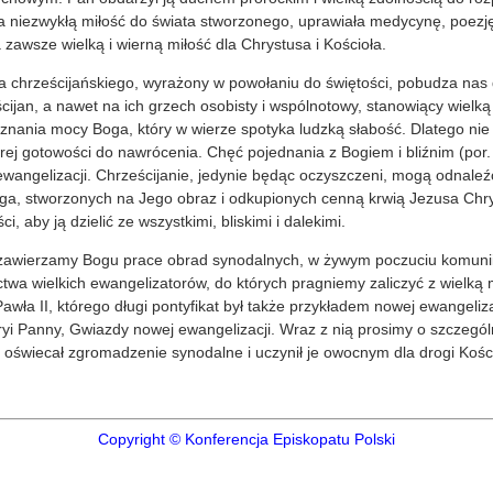
ła niezwykłą miłość do świata stworzonego, uprawiała medycynę, poezj
awsze wielką i wierną miłość dla Chrystusa i Kościoła.
ia chrześcijańskiego, wyrażony w powołaniu do świętości, pobudza nas
ścijan, a nawet na ich grzech osobisty i wspólnotowy, stanowiący wielk
poznania mocy Boga, który w wierze spotyka ludzką słabość. Dlatego n
rej gotowości do nawrócenia. Chęć pojednania z Bogiem i bliźnim (por. 
ewangelizacji. Chrześcijanie, jedynie będąc oczyszczeni, mogą odnal
oga, stworzonych na Jego obraz i odkupionych cenną krwią Jezusa Ch
, aby ją dzielić ze wszystkimi, bliskimi i dalekimi.
y, zawierzamy Bogu prace obrad synodalnych, w żywym poczuciu komunii
twa wielkich ewangelizatorów, do których pragniemy zaliczyć z wielką 
wła II, którego długi pontyfikat był także przykładem nowej ewangeliz
ryi Panny, Gwiazdy nowej ewangelizacji. Wraz z nią prosimy o szczegó
 oświecał zgromadzenie synodalne i uczynił je owocnym dla drogi Kości
Copyright © Konferencja Episkopatu Polski