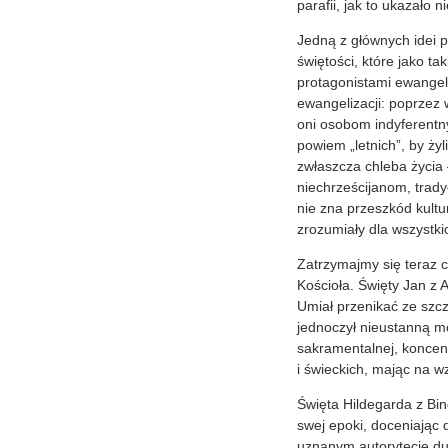
parafii, jak to ukazało
Jedną z głównych idei p
świętości, które jako t
protagonistami ewangeli
ewangelizacji: poprzez
oni osobom indyferentny
powiem „letnich”, by ży
zwłaszcza chleba życia
niechrześcijanom, trady
nie zna przeszkód kultur
zrozumiały dla wszystki
Zatrzymajmy się teraz c
Kościoła. Święty Jan z 
Umiał przenikać ze szcz
jednoczył nieustanną mo
sakramentalnej, koncen
i świeckich, mając na w
Święta Hildegarda z Bin
swej epoki, doceniając d
uznanym autorytecie du