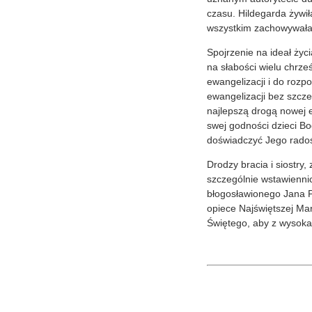
czasu. Hildegarda żywi
wszystkim zachowywała z
Spojrzenie na ideał życ
na słabości wielu chrze
ewangelizacji i do roz
ewangelizacji bez szcze
najlepszą drogą nowej 
swej godności dzieci B
doświadczyć Jego radości
Drodzy bracia i siostr
szczególnie wstawiennic
błogosławionego Jana Pa
opiece Najświętszej Ma
Świętego, aby z wysoka