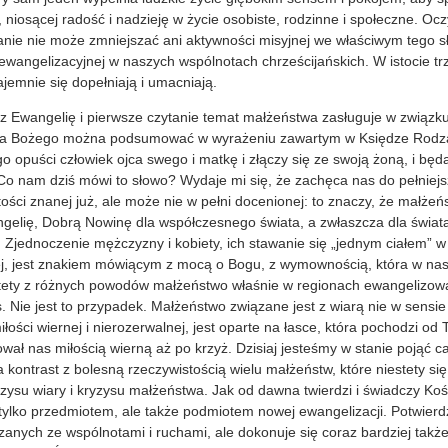
, niosącej radość i nadzieję w życie osobiste, rodzinne i społeczne. Ocz
nie nie może zmniejszać ani aktywności misyjnej we właściwym tego sł
ewangelizacyjnej w naszych wspólnotach chrześcijańskich. W istocie trzy
jemnie się dopełniają i umacniają.
Ewangelię i pierwsze czytanie temat małżeństwa zasługuje w związku
wa Bożego można podsumować w wyrażeniu zawartym w Księdze Rodzaj
 opuści człowiek ojca swego i matkę i złączy się ze swoją żoną, i będ
 Co nam dziś mówi to słowo? Wydaje mi się, że zachęca nas do pełnie
ości znanej już, ale może nie w pełni docenionej: to znaczy, że małże
gelię, Dobrą Nowinę dla współczesnego świata, a zwłaszcza dla świat
Zjednoczenie mężczyzny i kobiety, ich stawanie się „jednym ciałem” w m
ej, jest znakiem mówiącym z mocą o Bogu, z wymownością, która w nasz
stety z różnych powodów małżeństwo właśnie w regionach ewangelizow
. Nie jest to przypadek. Małżeństwo związane jest z wiarą nie w sensi
łości wiernej i nierozerwalnej, jest oparte na łasce, która pochodzi od
ował nas miłością wierną aż po krzyż. Dzisiaj jesteśmy w stanie pojąć 
 kontrast z bolesną rzeczywistością wielu małżeństw, które niestety się
ysu wiary i kryzysu małżeństwa. Jak od dawna twierdzi i świadczy Kośc
tylko przedmiotem, ale także podmiotem nowej ewangelizacji. Potwierdz
nych ze wspólnotami i ruchami, ale dokonuje się coraz bardziej także 