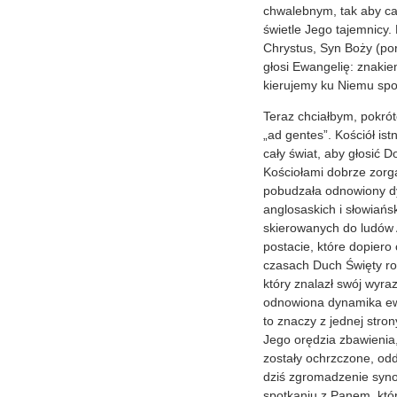
chwalebnym, tak aby cał
świetle Jego tajemnicy.
Chrystus, Syn Boży (por
głosi Ewangelię: znakie
kierujemy ku Niemu spoj
Teraz chciałbym, pokrót
„ad gentes”. Kościół is
cały świat, aby głosić 
Kościołami dobrze zorg
pobudzała odnowiony dy
anglosaskich i słowiańs
skierowanych do ludów A
postacie, które dopiero
czasach Duch Święty ro
który znalazł swój wyra
odnowiona dynamika ewan
to znaczy z jednej stron
Jego orędzia zbawienia,
zostały ochrzczone, odda
dziś zgromadzenie syno
spotkaniu z Panem, któ