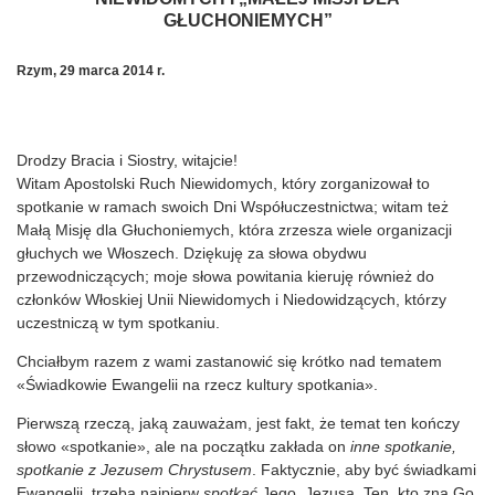
GŁUCHONIEMYCH
”
Rzym, 29 marca 2014 r.
Drodzy Bracia i Siostry, witajcie!
Witam Apostolski Ruch Niewidomych, który zorganizował to
spotkanie w ramach swoich Dni Współuczestnictwa; witam też
Małą Misję dla Głuchoniemych, która zrzesza wiele organizacji
głuchych we Włoszech. Dziękuję za słowa obydwu
przewodniczących; moje słowa powitania kieruję również do
członków Włoskiej Unii Niewidomych i Niedowidzących, którzy
uczestniczą w tym spotkaniu.
Chciałbym razem z wami zastanowić się krótko nad tematem
«Świadkowie Ewangelii na rzecz kultury spotkania».
Pierwszą rzeczą, jaką zauważam, jest fakt, że temat ten kończy
słowo «spotkanie», ale na początku zakłada on
inne spotkanie,
spotkanie z Jezusem Chrystusem
. Faktycznie, aby być świadkami
Ewangelii, trzeba najpierw
spotkać
Jego, Jezusa. Ten, kto zna Go