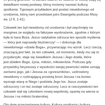
świadkami nowej postawy, którą możemy nazwać
kulturą
spotkania
. Typowym przykładem jest postać niewidomego od
urodzenia, którą nam przedstawi jutro Ewangelia podczas Mszy
św. (J 9, 1-41).
Człowiek ten był niewidomy od urodzenia i był zepchnięty na
margines ze względu na fałszywe wyobrażenie, zgodnie z którym
była to kara Boża. Jezus radykalnie odrzuca ten sposób myślenia
— który jest naprawdę bluźnierczy! — i dokonuje dla
niewidomego «dzieła Boga», przywracając mu wzrok. Lecz rzeczą
znaczącą jest fakt, że ten człowiek,
od momentu, kiedy mu się to
przydarzyło
, staje się świadkiem Jezusa i Jego dzieła, które
jest
dziełem Boga
, życia, miłości, miłosierdzia. Podczas gdy
przywódcy faryzeuszy z wysokości swojej pewności siebie uznają
zarówno jego, jak i Jezusa za «grzeszników», uzdrowiony
niewidomy z rozbrajającą prostotą broni Jezusa i na koniec
wyznaje wiarę w Niego i podziela Jego los: Jezus zostaje
odrzucony i on też zostaje odrzucony. Lecz w rzeczywistości ten
człowiek stał się członkiem nowej wspólnoty, opartej na wierze w
Jezusa i na miłości braterskiej.
Oto dwie przeciwstawne kultury. Kultura spotkania i kultura