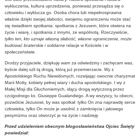
wykluczenia, kultura uprzedzenia, ponieważ przesądza się o
człowieku i wyklucza go. Osoba chora lub niepełnosprawna
właśnie dzięki swojej słabości, swojemu ograniczeniu może stać
się świadkiem spotkania: spotkania z Jezusem, które otwiera na
życie i wiarę, i spotkania z innymi, ze wspólnotą. Rzeczywiście,
tylko ten, kto uznaje własną słabość, własne ograniczenie, może
budować braterskie i solidarne
relacje w Kościele i w
społeczeństwie.
Drodzy przyjaciele, dziękuję wam za odwiedziny i zachęcam was,
byście dalej szli tą drogą, którą już przemierzacie. Wy z
Apostolskiego Ruchu Niewidomych, rozwijając owocnie charyzmat
Marii Motty, kobiety pełnej wiary i ducha apostolskiego. I wy z
Małej Misji dla Głuchoniemych, idący drogą wytyczoną przez
czcigodnego ks. Giuseppe Gualandiego. A wy wszyscy, tu obecni,
pozwólcie Jezusowi, by was spotkał: tylko On zna naprawdę serce
człowieka, tylko On może je uwolnić z zamknięcia i jałowego
pesymizmu oraz otworzyć je na życie i nadzieję.
Przed udzieleniem obecnym błogosławieństwa Ojciec Święty
powiedział: