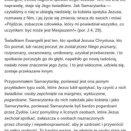
naprawdę, staje się Jego świadkiem. Jak Samarytanka —
czytaliśmy o niej w ubiegłą niedzielę; ta kobieta spotyka Jezusa,
rozmawia z Nim, i jej życie się zmienia; wraca do swoich i mówi:
«Pójdźcie, zobaczcie człowieka, który mi powiedział wszystko, co
uczyniłam: być może jest Mesjaszem!» (por. J 4, 29).
Świadkiem Ewangelii jest ten, kto spotkał Jezusa Chrystusa, kto
Go poznał, lub raczej poczuł, że
został przez Niego poznany
,
rozpoznany, uszanowany, umiłowany, uzyskał przebaczenie, i to
spotkanie poruszyło go do głębi, napełniło go nową radością,
nadało nowe znaczenie jego życiu. I to jest widoczne, udziela się,
zostaje przekazane innym.
Przypomniałem Samarytankę, ponieważ jest ona jasnym
przykładem typu osób, które Jezus lubił spotykać, by czynić z nich
świadków:
osoby zepchnięte na margines, wykluczone,
pogardzane
. Samarytanka do nich należała jako kobieta i jako
Samarytanka, ponieważ Samarytanie byli bardzo pogardzani
przez Żydów. Lecz pomyślmy o licznych osobach, które Jezus
zechciał spotkać, zwłaszcza o osobach naznaczonych
przez
choroby i niepełnosprawność
, aby je uzdrowić i przywrócić
im pełną godność. To bardzo ważne, że właśnie te osoby stają się