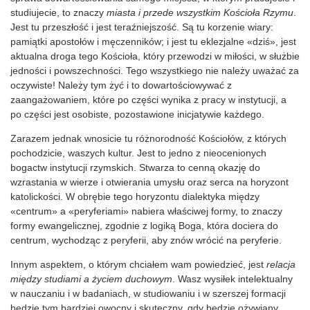
studiujecie, to znaczy
miasta i przede wszystkim Kościoła Rzymu
.
Jest tu przeszłość i jest teraźniejszość. Są tu korzenie wiary:
pamiątki apostołów i męczenników; i jest tu eklezjalne «dziś», jest
aktualna droga tego Kościoła, który przewodzi w miłości, w służbie
jedności i powszechności. Tego wszystkiego nie należy uważać za
oczywiste! Należy tym żyć i to dowartościowywać z
zaangażowaniem, które po części wynika z pracy w instytucji, a
po części jest osobiste, pozostawione inicjatywie każdego.
Zarazem jednak wnosicie tu różnorodność Kościołów, z których
pochodzicie, waszych kultur. Jest to jedno z nieocenionych
bogactw instytucji rzymskich. Stwarza to cenną okazję do
wzrastania w wierze i otwierania umysłu oraz serca na horyzont
katolickości. W obrębie tego horyzontu dialektyka między
«centrum» a «peryferiami» nabiera właściwej formy, to znaczy
formy ewangelicznej, zgodnie z logiką Boga, która dociera do
centrum, wychodząc z peryferii, aby znów wrócić na peryferie.
Innym aspektem, o którym chciałem wam powiedzieć, jest
relacja
między studiami a życiem duchowym
. Wasz wysiłek intelektualny
w nauczaniu i w badaniach, w studiowaniu i w szerszej formacji
będzie tym bardziej owocny i skuteczny, gdy będzie ożywiany