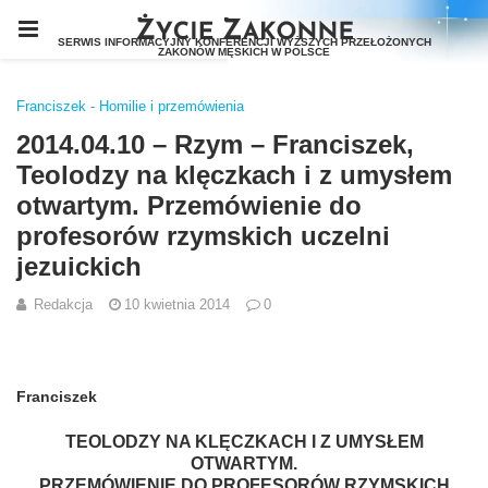
Franciszek - Homilie i przemówienia
2014.04.10 – Rzym – Franciszek,
Teolodzy na klęczkach i z umysłem
otwartym. Przemówienie do
profesorów rzymskich uczelni
jezuickich
Redakcja
10 kwietnia 2014
0
Franciszek
TEOLODZY NA KLĘCZKACH I Z UMYSŁEM
OTWARTYM.
PRZEMÓWIENIE DO PROFESORÓW RZYMSKICH