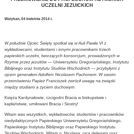
UCZELNI JEZUICKICH
Watykan, 04 kwietnia 2014 r.
W południe Ojciec Święty spotkał się w Auli Pawła VI z
wykładowcami, studentami i innymi pracownikami trzech
papieskich uczelni, tworzących konsorcjum, prowadzonych w
Rzymie przez jezuitów — Uniwersytetu Gregoriańskiego, Instytutu
Biblijnego oraz Instytutu Studiów Wschodnich — przybyłymi z
ojcem generałem Adolfem Nicolasem Pachonem. W swoim
przemówieniu Papież Franciszek zwrócił uwagę na związki
między studiami a życiem duchowym.
Księża Kardynałowie, czcigodni Bracia w biskupstwie i
kapłaństwie, umiłowani Bracia i Siostry!
Witam was wszystkich, wykładowców, studentów i pracowników
niedydaktycznych Papieskiego Uniwersytetu Gregoriańskiego,
Papieskiego Instytutu Biblijnego oraz Papieskiego Instytutu
Studiów Wschodnich. Witam o. Nicolasa, ojca delegata oraz