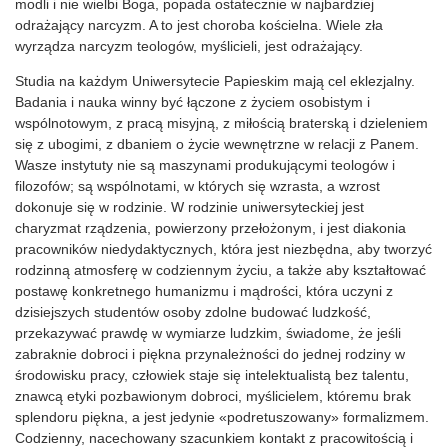
modli i nie wielbi Boga, popada ostatecznie w najbardziej
odrażający narcyzm. A to jest choroba kościelna. Wiele zła
wyrządza narcyzm teologów, myślicieli, jest odrażający.
Studia na każdym Uniwersytecie Papieskim mają cel eklezjalny.
Badania i nauka winny być łączone z życiem osobistym i
wspólnotowym, z pracą misyjną, z miłością braterską i dzieleniem
się z ubogimi, z dbaniem o życie wewnętrzne w relacji z Panem.
Wasze instytuty nie są maszynami produkującymi teologów i
filozofów; są wspólnotami, w których się wzrasta, a wzrost
dokonuje się w rodzinie. W rodzinie uniwersyteckiej jest
charyzmat rządzenia, powierzony przełożonym, i jest diakonia
pracowników niedydaktycznych, która jest niezbędna, aby tworzyć
rodzinną atmosferę w codziennym życiu, a także aby kształtować
postawę konkretnego humanizmu i mądrości, która uczyni z
dzisiejszych studentów osoby zdolne budować ludzkość,
przekazywać prawdę w wymiarze ludzkim, świadome, że jeśli
zabraknie dobroci i piękna przynależności do jednej rodziny w
środowisku pracy, człowiek staje się intelektualistą bez talentu,
znawcą etyki pozbawionym dobroci, myślicielem, któremu brak
splendoru piękna, a jest jedynie «podretuszowany» formalizmem.
Codzienny, nacechowany szacunkiem kontakt z pracowitością i