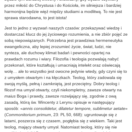
przez miłość do Chrystusa i do Kościoła, im silniejsza i bardziej
harmonijna będzie więź między studiami a modlitwą. To nie jest
sprawa starodawna, to jest istota!
Jest to jedno z wyzwań naszych czasów: przekazywać wiedzę i
dostarczać klucz do jej życiowego rozumienia, a nie zbiór pojęć ze
sobą niepowiązanych. Potrzebna jest prawdziwa hermeneutyka
ewangeliczna, aby lepiej zrozumieć życie, świat, ludzi, nie
synteza, ale duchowy klimat badań i pewności opartej na
prawdach rozumu i wiary. Filozofia i teologia pozwalają nabyć
przekonań, które kształtują i umacniają intelekt oraz oświecają
wolę… ale to wszystko jest owocne jedynie wtedy, gdy czyni się to
z umysłem otwartym i na klęczkach. Teolog, który zadowala się
swoją myślą, pełną i zamkniętą, jest przeciętny. Dobry teolog i
filozof ma umysł otwarty, czyli niekompletny, zawsze otwarty na
maius
Boga i prawdy, zawsze rozwijający się, zgodnie z ową
zasadą, którą św. Wincenty z Lerynu opisuje w następujący
sposób: «
annis consolidetur, dilatetur tempore, sublimetur aetate
»
(
Commonitorium primum
, 23: PL 50, 668): ugruntowuje się z
latami, poszerza się z czasem, pogłębia się z wiekiem. Taki jest
teolog, mający otwarty umysł. Natomiast teolog, który się nie