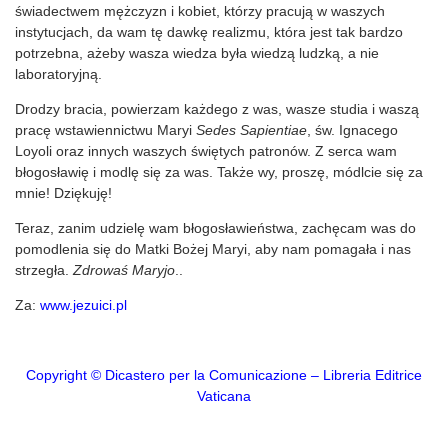
świadectwem mężczyzn i kobiet, którzy pracują w waszych
instytucjach, da wam tę dawkę realizmu, która jest tak bardzo
potrzebna, ażeby wasza wiedza była wiedzą ludzką, a nie
laboratoryjną.
Drodzy bracia, powierzam każdego z was, wasze studia i waszą
pracę wstawiennictwu Maryi
Sedes Sapientiae
, św. Ignacego
Loyoli oraz innych waszych świętych patronów. Z serca wam
błogosławię i modlę się za was. Także wy, proszę, módlcie się za
mnie! Dziękuję!
Teraz, zanim udzielę wam błogosławieństwa, zachęcam was do
pomodlenia się do Matki Bożej Maryi, aby nam pomagała i nas
strzegła.
Zdrowaś Maryjo
..
Za:
www.jezuici.pl
Copyright © Dicastero per la Comunicazione – Libreria Editrice
Vaticana