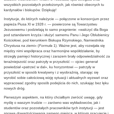
wszystkich pozostałych przełożonych, jak również obecnych tu
kardynałów i biskupów. Dziękuję!
Instytucje, do których należycie — połączone w konsorcjum przez
papieża Piusa XI w 1928 r. — powierzone są Towarzystwu
Jezusowemu i podzielają to samo pragnienie: «walczyć dla Boga
pod sztandarem krzyża i służyć samemu Panu i Jego Oblubienicy
Kościołowi, pod kierunkiem Biskupa Rzymskiego, Namiestnika
Chrystusa na ziemi» (
Formuła
1). Ważne jest, aby rozwijała się
między nimi współpraca oraz harmonijne współdziałanie, by
strzegły pamięci historycznej i zarazem brały odpowiedzialność za
teraźniejszość oraz patrzyły w przyszłość — ojciec generał
powiedział «patrzeć w dal», ku horyzontowi — patrzyły w
przyszłość w sposób kreatywny i z wyobraźnią, starając się
wyrobić sobie całościową wizję sytuacji i aktualnych wyzwań oraz
wypracować zgodny sposób podejścia do nich, szukając bez lęku
nowych dróg.
Pierwszym aspektem, na który chciałbym zwrócić uwagę, gdy
myślę o waszym trudzie — zarówno was wykładowców, jak i
studentów oraz pozostałych pracowników tych instytucji — jest
sprawa
dowartościowania samego miejsca
, w którym pracujecie i